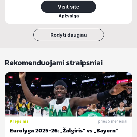
Visit site
Apžvalga
Rodyti daugiau
Rekomenduojami straipsniai
Krepšinis
prieš 5 mėnesiai
Eurolyga 2025-26: „Žalgiris“ vs „Bayern“