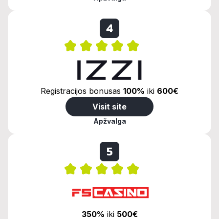
4
Registracijos bonusas
100%
iki
600€
Visit site
Apžvalga
5
350%
iki
500€