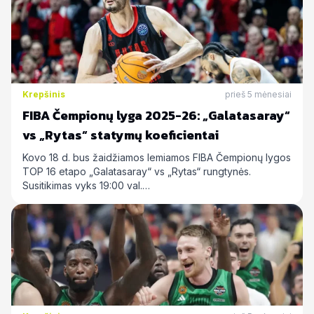
Krepšinis
prieš 5 mėnesiai
FIBA Čempionų lyga 2025-26: „Galatasaray“
vs „Rytas“ statymų koeficientai
Kovo 18 d. bus žaidžiamos lemiamos FIBA Čempionų lygos
TOP 16 etapo „Galatasaray“ vs „Rytas“ rungtynės.
Susitikimas vyks 19:00 val.…