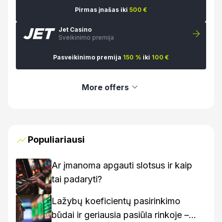
Pirmas įnašas iki
500 €
Jet Casino
Sveikinimo premija
Pasveikinimo premija
150 %
iki
100 €
More offers
Populiariausi
Ar įmanoma apgauti slotsus ir kaip
tai padaryti?
Lažybų koeficientų pasirinkimo
būdai ir geriausia pasiūla rinkoje –