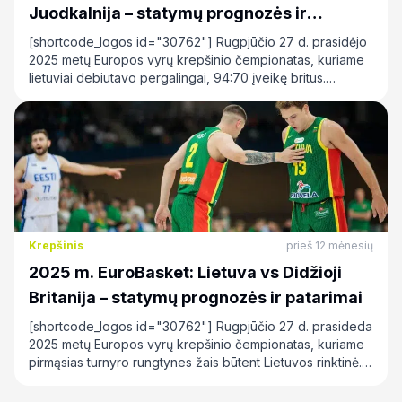
Juodkalnija – statymų prognozės ir
patarimai
[shortcode_logos id="30762"] Rugpjūčio 27 d. prasidėjo
2025 metų Europos vyrų krepšinio čempionatas, kuriame
lietuviai debiutavo pergalingai, 94:70 įveikę britus.
Pirmąsias…
Krepšinis
prieš 12 mėnesių
2025 m. EuroBasket: Lietuva vs Didžioji
Britanija – statymų prognozės ir patarimai
[shortcode_logos id="30762"] Rugpjūčio 27 d. prasideda
2025 metų Europos vyrų krepšinio čempionatas, kuriame
pirmąsias turnyro rungtynes žais būtent Lietuvos rinktinė.…