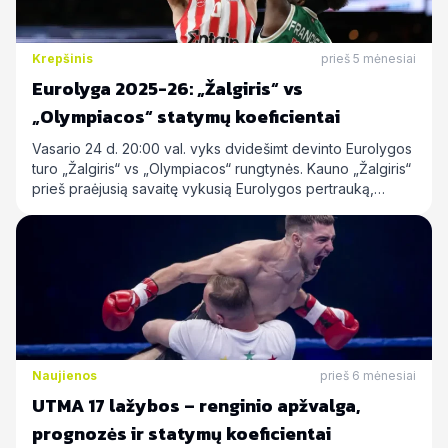
Krepšinis
prieš 5 mėnesiai
Eurolyga 2025-26: „Žalgiris“ vs
„Olympiacos“ statymų koeficientai
Vasario 24 d. 20:00 val. vyks dvidešimt devinto Eurolygos
turo „Žalgiris“ vs „Olympiacos“ rungtynės. Kauno „Žalgiris“
prieš praėjusią savaitę vykusią Eurolygos pertrauką,…
Naujienos
prieš 6 mėnesiai
UTMA 17 lažybos – renginio apžvalga,
prognozės ir statymų koeficientai