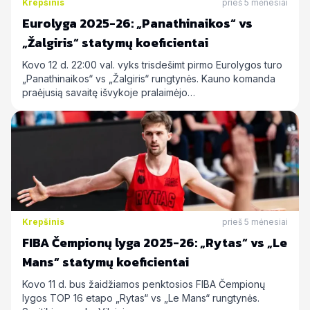
Krepšinis
prieš 5 mėnesiai
Eurolyga 2025-26: „Panathinaikos“ vs
„Žalgiris“ statymų koeficientai
Kovo 12 d. 22:00 val. vyks trisdešimt pirmo Eurolygos turo
„Panathinaikos“ vs „Žalgiris“ rungtynės. Kauno komanda
praėjusią savaitę išvykoje pralaimėjo…
Krepšinis
prieš 5 mėnesiai
FIBA Čempionų lyga 2025-26: „Rytas“ vs „Le
Mans“ statymų koeficientai
Kovo 11 d. bus žaidžiamos penktosios FIBA Čempionų
lygos TOP 16 etapo „Rytas“ vs „Le Mans“ rungtynės.