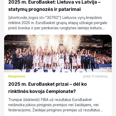
2025 m. EuroBasket: Lietuva vs Latvija –
statymų prognozės ir patarimai
[shortcode_logos id="30762"] Lietuvos vyrų krepšinio
rinktinė 2025 m. EuroBasket grupių etapą užbaigė pergale
prieš švedus ir per penkerias rungtynes laimėjo keturis
kartus.…
Naujienos
prieš 11 mėnesių
2025 m. EuroBasket prizai – dėl ko
rinktinės kovoja čempionate?
Trumpai (išskleisti) FIBA už rezultatus EuroBasket
neišmoka jokios piniginės premijos nei žaidėjams, nei
federacijoms; Žaidėjai pinigines premijas už rezultatus
gauna…