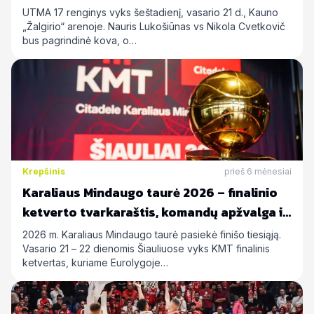
UTMA 17 renginys vyks šeštadienį, vasario 21 d., Kauno
„Žalgirio“ arenoje. Nauris Lukošiūnas vs Nikola Cvetkovič
bus pagrindinė kova, o…
Krepšinis
prieš 6 mėnesiai
Karaliaus Mindaugo taurė 2026 – finalinio
ketverto tvarkaraštis, komandų apžvalga ir
statymų prognozės
2026 m. Karaliaus Mindaugo taurė pasiekė finišo tiesiąją.
Vasario 21 – 22 dienomis Šiauliuose vyks KMT finalinis
ketvertas, kuriame Eurolygoje…