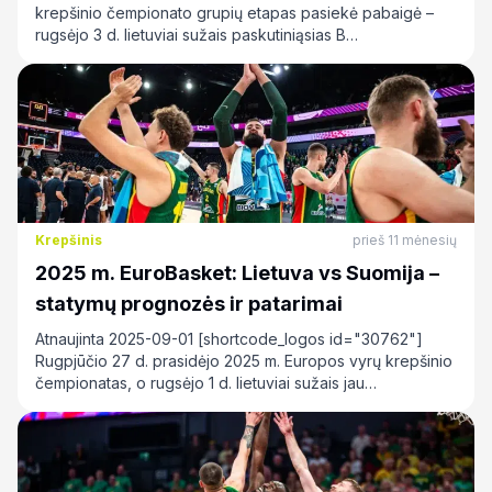
krepšinio čempionato grupių etapas pasiekė pabaigė –
rugsėjo 3 d. lietuviai sužais paskutiniąsias B…
Krepšinis
prieš 11 mėnesių
2025 m. EuroBasket: Lietuva vs Suomija –
statymų prognozės ir patarimai
Atnaujinta 2025-09-01 [shortcode_logos id="30762"]
Rugpjūčio 27 d. prasidėjo 2025 m. Europos vyrų krepšinio
čempionatas, o rugsėjo 1 d. lietuviai sužais jau…