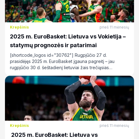
Krepšinis
prieš 11 mėnesių
2025 m. EuroBasket: Lietuva vs Vokietija –
statymų prognozės ir patarimai
[shortcode_logos id="30762"] Rugpjūčio 27 d.
prasidėjęs 2025 m. EuroBasket įgauna pagreitį – jau
rugpjūčio 30 d. šeštadienį lietuviai žais trečiąsias
rungtynes, kuriose…
Krepšinis
prieš 11 mėnesių
2025 m. EuroBasket: Lietuva vs