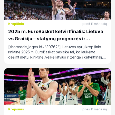
Krepšinis
prieš 11 mėnesių
2025 m. EuroBasket ketvirtfinalis: Lietuva
vs Graikija – statymų prognozės ir
patarimai
[shortcode_logos id="30762"] Lietuvos vyrų krepšinio
rinktinė 2025 m. EuroBasket pasiekė tai, ko laukėme
dešimt metų. Rinktinė įveikė latvius ir žengė į ketvirtfinalį,…
Krepšinis
prieš 11 mėnesių