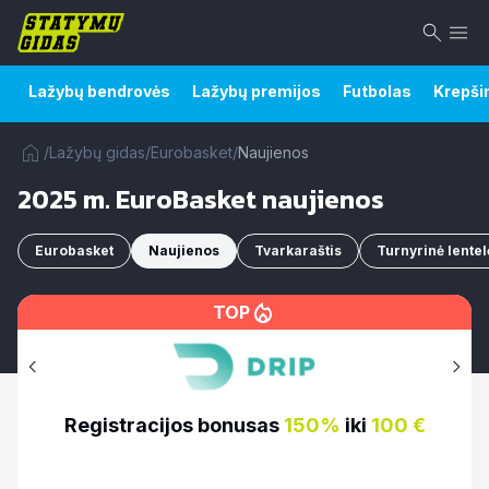
Lažybų bendrovės
Lažybų premijos
Futbolas
Krepši
/
Lažybų gidas
/
Eurobasket
/
Naujienos
2025 m. EuroBasket naujienos
Eurobasket
Naujienos
Tvarkaraštis
Turnyrinė lentel
TOP
€
Registracijos bonusas
100%
iki
500€