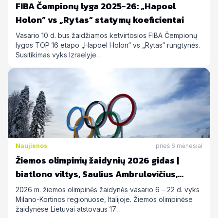
FIBA Čempionų lyga 2025-26: „Hapoel
Holon“ vs „Rytas“ statymų koeficientai
Vasario 10 d. bus žaidžiamos ketvirtosios FIBA Čempionų
lygos TOP 16 etapo „Hapoel Holon“ vs „Rytas“ rungtynės.
Susitikimas vyks Izraelyje…
Naujienos
prieš 6 mėnesiai
Žiemos olimpinių žaidynių 2026 gidas |
biatlono viltys, Saulius Ambrulevičius,
Allison Reed ir kiti
2026 m. žiemos olimpinės žaidynės vasario 6 – 22 d. vyks
Milano-Kortinos regionuose, Italijoje. Žiemos olimpinėse
žaidynėse Lietuvai atstovaus 17…