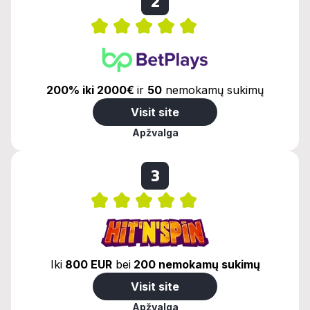
2
200% iki 2000€
ir
50
nemokamų sukimų
Visit site
Apžvalga
3
Iki
800 EUR
bei
200 nemokamų sukimų
Visit site
Apžvalga