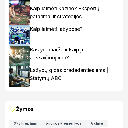
kaip rasti geriausius variantus
Kaip laimėti kazino? Ekspertų
patarimai ir strategijos
Kaip laimėti lažybose?
Kas yra marža ir kaip ji
apskaičiuojama?
Lažybų gidas pradedantiesiems |
Statymų ABC
Žymos
3x3 Krepšinis
Anglijos Premier lyga
Archive