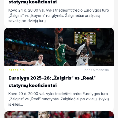
statymų koeficientai
Kovo 24 d. 20:00 val. vyks trisdešimt trečio Eurolygos turo
„Žalgiris“ vs „Bayern“ rungtynės. Žalgiriečiai praėjusią
savaitę po dviejų turų…
Krepšinis
prieš 5 mėnesiai
Eurolyga 2025-26: „Žalgiris“ vs „Real“
statymų koeficientai
Kovo 20 d. 20:00 val. vyks trisdešimt antro Eurolygos turo
„Žalgiris“ vs „Real“ rungtynės. Žalgiriečiai po dviejų išvykų
iš eilės…