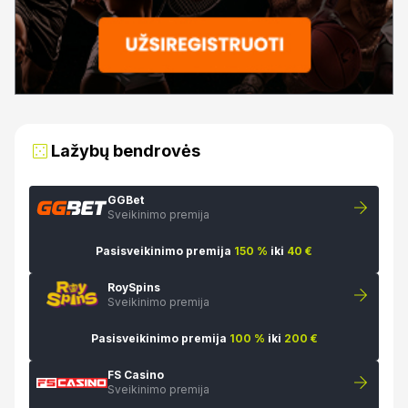
Lažybų bendrovės
GGBet
Sveikinimo premija
Pasisveikinimo premija
150 %
iki
40 €
RoySpins
Sveikinimo premija
Pasisveikinimo premija
100 %
iki
200 €
FS Casino
Sveikinimo premija