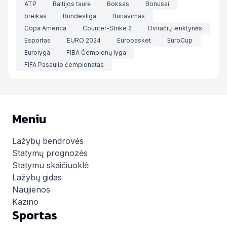
ATP
Baltijos taurė
Boksas
Bonusai
breikas
Bundesliga
Buriavimas
Copa America
Counter-Strike 2
Dviračių lenktynės
Esportas
EURO 2024
Eurobasket
EuroCup
Eurolyga
FIBA Čempionų lyga
FIFA Pasaulio čempionatas
Meniu
Lažybų bendrovės
Statymų prognozės
Statymu skaičiuoklė
Lažybų gidas
Naujienos
Kazino
Sportas