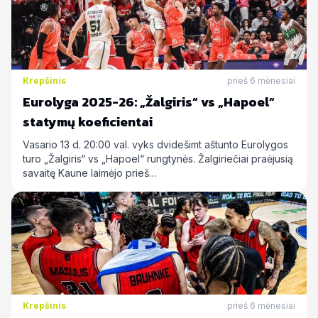
Krepšinis
prieš 6 mėnesiai
Eurolyga 2025-26: „Žalgiris“ vs „Hapoel“
statymų koeficientai
Vasario 13 d. 20:00 val. vyks dvidešimt aštunto Eurolygos
turo „Žalgiris“ vs „Hapoel“ rungtynės. Žalgiriečiai praėjusią
savaitę Kaune laimėjo prieš…
Krepšinis
prieš 6 mėnesiai