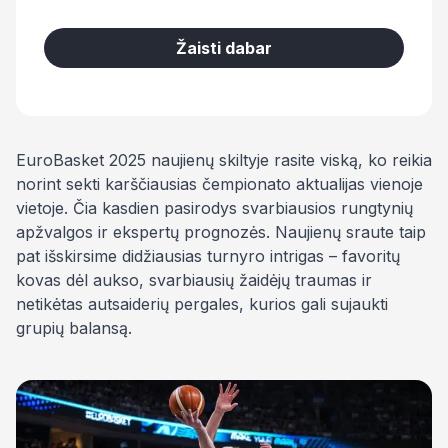
Žaisti dabar
EuroBasket 2025 naujienų skiltyje rasite viską, ko reikia
norint sekti karščiausias čempionato aktualijas vienoje
vietoje. Čia kasdien pasirodys svarbiausios rungtynių
apžvalgos ir ekspertų prognozės. Naujienų sraute taip
pat išskirsime didžiausias turnyro intrigas – favoritų
kovas dėl aukso, svarbiausių žaidėjų traumas ir
netikėtas autsaiderių pergales, kurios gali sujaukti
grupių balansą.