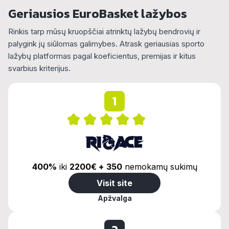
Geriausios EuroBasket lažybos
Rinkis tarp mūsų kruopščiai atrinktų lažybų bendrovių ir
palygink jų siūlomas galimybes. Atrask geriausias sporto
lažybų platformas pagal koeficientus, premijas ir kitus
svarbius kriterijus.
1
400%
iki
2200€ +
350
nemokamų sukimų
Visit site
Apžvalga