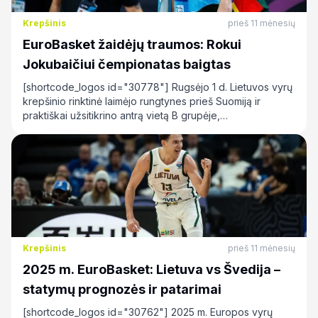
Krepšinis
prieš 11 mėnesių
EuroBasket žaidėjų traumos: Rokui
Jokubaičiui čempionatas baigtas
[shortcode_logos id="30778"] Rugsėjo 1 d. Lietuvos vyrų
krepšinio rinktinė laimėjo rungtynes prieš Suomiją ir
praktiškai užsitikrino antrą vietą B grupėje,…
Krepšinis
prieš 11 mėnesių
2025 m. EuroBasket: Lietuva vs Švedija –
statymų prognozės ir patarimai
[shortcode_logos id="30762"] 2025 m. Europos vyrų