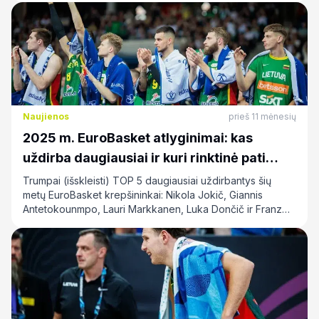
Naujienos
prieš 11 mėnesių
2025 m. EuroBasket atlyginimai: kas
uždirba daugiausiai ir kuri rinktinė pati
brangiausia?
Trumpai (išskleisti) TOP 5 daugiausiai uždirbantys šių
metų EuroBasket krepšininkai: Nikola Jokič, Giannis
Antetokounmpo, Lauri Markkanen, Luka Dončič ir Franz…