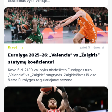
Susitikimas vyks Vilniuje…
Krepšinis
prieš 5 mėnesiai
Eurolyga 2025-26: „Valencia“ vs „Žalgiris“
statymų koeficientai
Kovo 5 d. 21:30 val. vyks trisdešimto Eurolygos turo
„Valencia“ vs „Žalgiris“ rungtynės. Žalgiriečiams iš viso
šiame Eurolygos reguliariajame sezone…