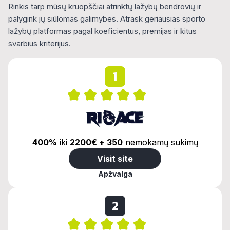
Rinkis tarp mūsų kruopščiai atrinktų lažybų bendrovių ir
palygink jų siūlomas galimybes. Atrask geriausias sporto
lažybų platformas pagal koeficientus, premijas ir kitus
svarbius kriterijus.
1
400%
iki
2200€ +
350
nemokamų sukimų
Visit site
Apžvalga
2