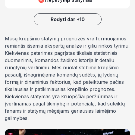
Nepavykęs statymas
Rodyti dar +10
Mūsų krepšinio statymų prognozės yra formuojamos
remiantis išsamia ekspertų analize ir giliu rinkos tyrimu.
Kiekvienas patarimas pagrįstas tiksliais statistiniais
duomenimis, komandos žaidimo istorija ir detaliu
rungtynių vertinimu. Mes nuolat stebime krepšinio
pasaulį, išnagrinėjame komandų sudėtis, jų lyderių
formą ir dinaminius faktorius, kad pateiktume pačias
tiksliausias ir patikimiausias krepšinio prognozes.
Kiekvienas statymas yra kruopščiai peržiūrimas ir
įvertinamas pagal tikimybę ir potencialą, kad suteiktų
fanams ir statymų mėgėjams geriausias laimėjimo
galimybes.