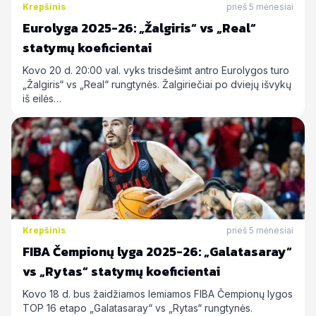
Krepšinis
prieš 5 mėnesiai
Eurolyga 2025-26: „Žalgiris“ vs „Real“
statymų koeficientai
Kovo 20 d. 20:00 val. vyks trisdešimt antro Eurolygos turo
„Žalgiris“ vs „Real“ rungtynės. Žalgiriečiai po dviejų išvykų
iš eilės…
Krepšinis
prieš 5 mėnesiai
FIBA Čempionų lyga 2025-26: „Galatasaray“
vs „Rytas“ statymų koeficientai
Kovo 18 d. bus žaidžiamos lemiamos FIBA Čempionų lygos
TOP 16 etapo „Galatasaray“ vs „Rytas“ rungtynės.