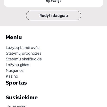
Apžvalga
Rodyti daugiau
Meniu
Lažybų bendrovės
Statymų prognozės
Statymu skaičiuoklė
Lažybų gidas
Naujienos
Kazino
Sportas
Susisiekime
Jūsų el. paštas