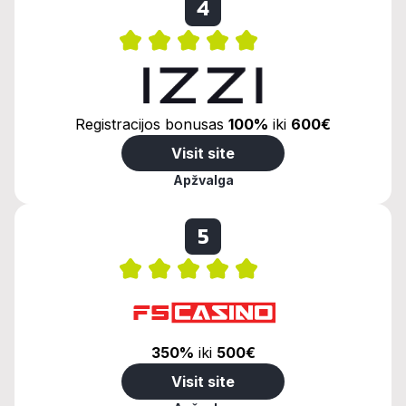
4
Registracijos bonusas
100%
iki
600€
Visit site
Apžvalga
5
350%
iki
500€
Visit site