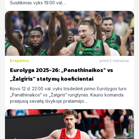
Susitikimas vyks 19:00 val.…
Krepšinis
prieš 5 mėnesiai
Eurolyga 2025-26: „Panathinaikos“ vs
„Žalgiris“ statymų koeficientai
Kovo 12 d. 22:00 val. vyks trisdešimt pirmo Eurolygos turo
„Panathinaikos“ vs „Žalgiris“ rungtynės. Kauno komanda
praėjusią savaitę išvykoje pralaimėjo…