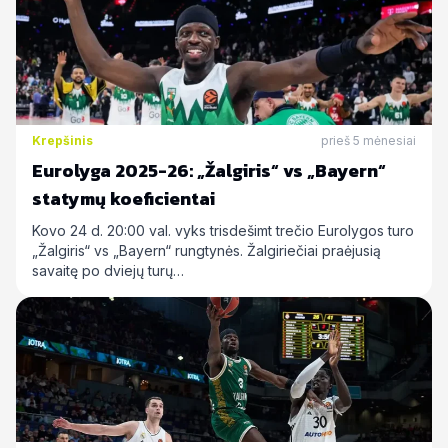
Krepšinis
prieš 5 mėnesiai
Eurolyga 2025-26: „Žalgiris“ vs „Bayern“
statymų koeficientai
Kovo 24 d. 20:00 val. vyks trisdešimt trečio Eurolygos turo
„Žalgiris“ vs „Bayern“ rungtynės. Žalgiriečiai praėjusią
savaitę po dviejų turų…