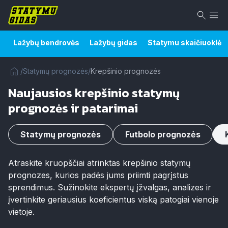
Lažybų bendrovės
Lažybų gidas
Statymu skaičiuoklė
/
Statymų prognozės
/
Krepšinio prognozės
Naujausios krepšinio statymų
prognozės ir patarimai
Statymų prognozės
Futbolo prognozės
Atraskite kruopščiai atrinktas krepšinio statymų
prognozes, kurios padės jums priimti pagrįstus
sprendimus. Sužinokite ekspertų įžvalgas, analizes ir
įvertinkite geriausius koeficientus viską patogiai vienoje
vietoje.