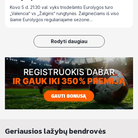
Kovo 5 d. 21:30 val. vyks trisdešimto Eurolygos turo
„Valencia“ vs „Žalgiris“ rungtynės. Žalgiriečiams iš viso
šiame Eurolygos reguliariajame sezone…
Rodyti daugiau
Geriausios lažybų bendrovės