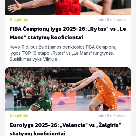
Krepšinis
prieš 5 mėnesiai
FIBA Čempionų lyga 2025-26: „Rytas“ vs „Le
Mans“ statymų koeficientai
Kovo 11 d. bus žaidžiamos penktosios FIBA Čempionų
lygos TOP 16 etapo „Rytas“ vs „Le Mans“ rungtynės.
Susitikimas vyks Vilniuje…
Krepšinis
prieš 5 mėnesiai
Eurolyga 2025-26: „Valencia“ vs „Žalgiris“
statymų koeficientai