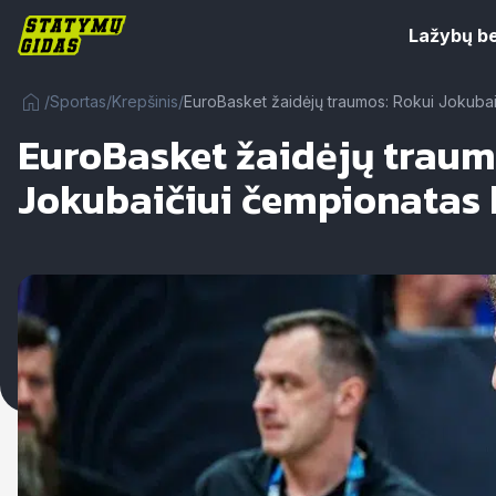
Lažybų b
/
Sportas
/
Krepšinis
/
EuroBasket žaidėjų traumos: Rokui Jokubai
EuroBasket žaidėjų traum
Jokubaičiui čempionatas 