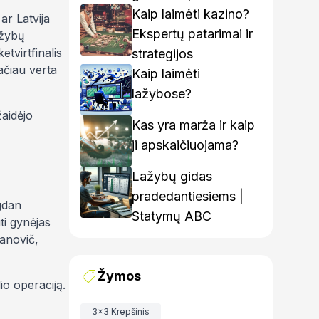
rinkoje – kaip rasti
Kaip laimėti kazino?
ar Latvija
geriausius variantus
Ekspertų patarimai ir
ažybų
etvirtfinalis
strategijos
ačiau verta
Kaip laimėti
lažybose?
žaidėjo
Kas yra marža ir kaip
ji apskaičiuojama?
Lažybų gidas
pradedantiesiems |
gdan
Statymų ABC
ti gynėjas
anovič,
Žymos
io operaciją.
3x3 Krepšinis