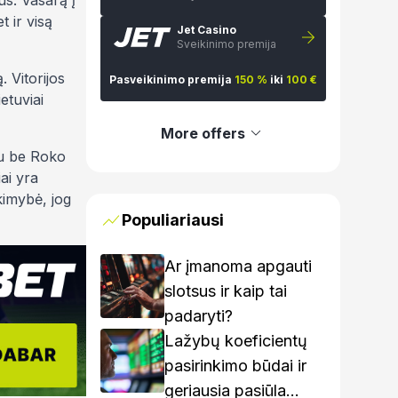
us. Vasarą į
t ir visą
Jet Casino
Sveikinimo premija
 Vitorijos
Pasveikinimo premija
150 %
iki
100 €
etuviai
More offers
iau be Roko
iai yra
ikimybė, jog
Populiariausi
Ar įmanoma apgauti
slotsus ir kaip tai
padaryti?
Lažybų koeficientų
pasirinkimo būdai ir
geriausia pasiūla