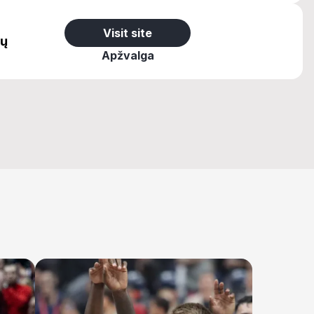
Visit site
ų
Apžvalga