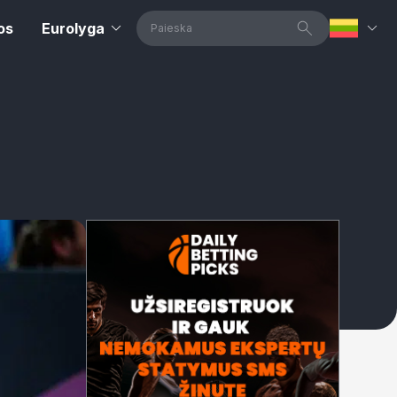
os
Eurolyga