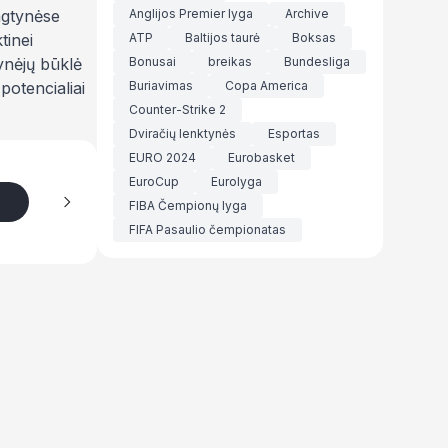
ungtynėse
Anglijos Premier lyga
Archive
tinei
ATP
Baltijos taurė
Boksas
gynėjų būklė
Bonusai
breikas
Bundesliga
potencialiai
Buriavimas
Copa America
Counter-Strike 2
Dviračių lenktynės
Esportas
EURO 2024
Eurobasket
EuroCup
Eurolyga
FIBA Čempionų lyga
FIFA Pasaulio čempionatas