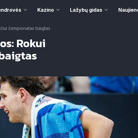
endrovės
Kazino
Lažybų gidas
Naujien
čiui čempionatas baigtas
os: Rokui
baigtas