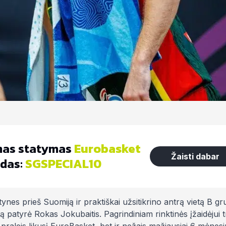
as statymas
Eurobasket
Žaisti dabar
das:
SGSPECIAL10
ynes prieš Suomiją ir praktiškai užsitikrino antrą vietą B gr
ą patyrė Rokas Jokubaitis. Pagrindiniam rinktinės įžaidėjui t