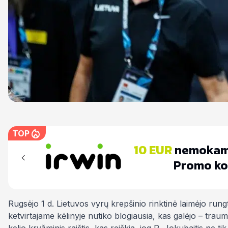
TOP
10 EUR
nemokam
bar
Promo ko
Rugsėjo 1 d. Lietuvos vyrų krepšinio rinktinė laimėjo rungt
ketvirtajame kėlinyje nutiko blogiausia, kas galėjo – traum