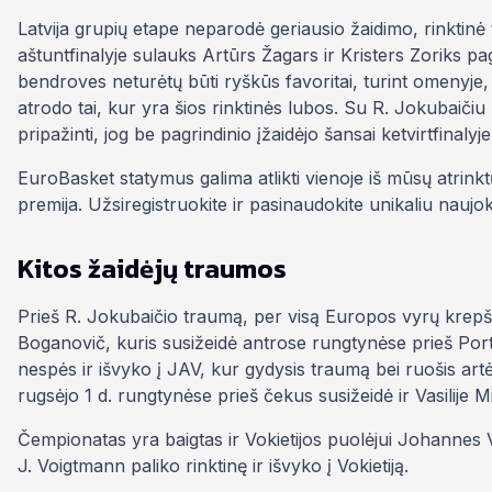
Latvija grupių etape neparodė geriausio žaidimo, rinktinė 
aštuntfinalyje sulauks Artūrs Žagars ir Kristers Zoriks pa
bendroves neturėtų būti ryškūs favoritai, turint omenyje, jo
atrodo tai, kur yra šios rinktinės lubos. Su R. Jokubaičiu 
pripažinti, jog be pagrindinio įžaidėjo šansai ketvirtfinaly
EuroBasket statymus galima atlikti vienoje iš mūsų atrink
premija. Užsiregistruokite ir pasinaudokite unikaliu naujo
Kitos žaidėjų traumos
Prieš R. Jokubaičio traumą, per visą Europos vyrų krep
Boganovič, kuris susižeidė antrose rungtynėse prieš Port
nespės ir išvyko į JAV, kur gydysis traumą bei ruošis a
rugsėjo 1 d. rungtynėse prieš čekus susižeidė ir Vasilije 
Čempionatas yra baigtas ir Vokietijos puolėjui Johannes Vo
J. Voigtmann paliko rinktinę ir išvyko į Vokietiją.