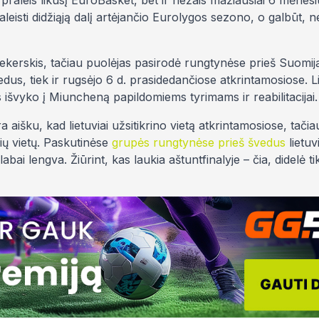
ik praleis likusį EuroBasket, bet ir nežais mažiausiai 6 mėnesi
eisti didžiąją dalį artėjančio Eurolygos sezono, o galbūt, ne
kerskis, tačiau puolėjas pasirodė rungtynėse prieš Suomiją.
dus, tiek ir rugsėjo 6 d. prasidedančiose atkrintamosiose. Li
švyko į Miuncheną papildomiems tyrimams ir reabilitacijai.
a aišku, kad lietuviai užsitikrino vietą atkrintamosiose, tač
ių vietų. Paskutinėse
grupės rungtynėse prieš švedus
lietuv
labai lengva. Žiūrint, kas laukia aštuntfinalyje – čia, didelė t