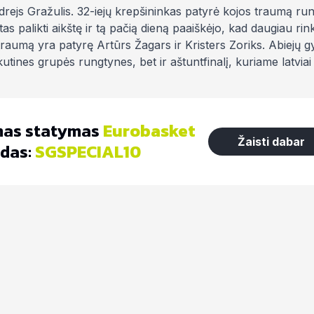
ndrejs Gražulis. 32-iejų krepšininkas patyrė kojos traumą r
s palikti aikštę ir tą pačią dieną paaiškėjo, kad daugiau rink
 traumą yra patyrę Artūrs Žagars ir Kristers Zoriks. Abiejų 
kutines grupės rungtynes, bet ir aštuntfinalį, kuriame latviai 
as statymas
Eurobasket
Žaisti dabar
das:
SGSPECIAL10