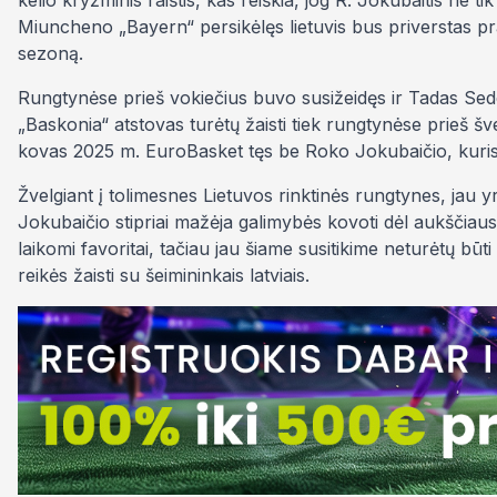
kelio kryžminis raištis, kas reiškia, jog R. Jokubaitis ne t
Miuncheno „Bayern“ persikėlęs lietuvis bus priverstas pral
sezoną.
Rungtynėse prieš vokiečius buvo susižeidęs ir Tadas Sede
„Baskonia“ atstovas turėtų žaisti tiek rungtynėse prieš šve
kovas 2025 m. EuroBasket tęs be Roko Jokubaičio, kuris i
Žvelgiant į tolimesnes Lietuvos rinktinės rungtynes, jau yr
Jokubaičio stipriai mažėja galimybės kovoti dėl aukščiaus
laikomi favoritai, tačiau jau šiame susitikime neturėtų būti 
reikės žaisti su šeimininkais latviais.