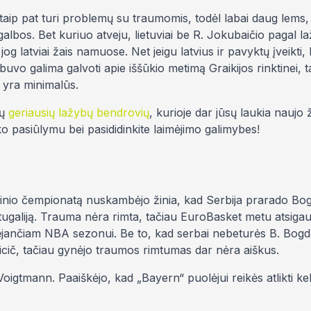
taip pat turi problemų su traumomis, todėl labai daug lems, 
galbos. Bet kuriuo atveju, lietuviai be R. Jokubaičio pagal l
g latviai žais namuose. Net jeigu latvius ir pavyktų įveikti, k
buvo galima galvoti apie iššūkio metimą Graikijos rinktinei, t
je yra minimalūs.
tų
geriausių lažybų bendrovių
, kurioje dar jūsų laukia naujo 
ko pasiūlymu bei pasididinkite laimėjimo galimybes!
šinio čempionatą nuskambėjo žinia, kad Serbija prarado Bo
ugaliją. Trauma nėra rimta, tačiau EuroBasket metu atsigau
rtėjančiam NBA sezonui. Be to, kad serbai nebeturės B. Bogd
Micič, tačiau gynėjo traumos rimtumas dar nėra aiškus.
igtmann. Paaiškėjo, kad „Bayern“ puolėjui reikės atlikti kel