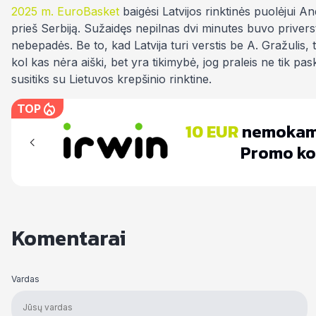
2025 m. EuroBasket
baigėsi Latvijos rinktinės puolėjui A
prieš Serbiją. Sužaidęs nepilnas dvi minutes buvo priversta
nebepadės. Be to, kad Latvija turi verstis be A. Gražulis,
kol kas nėra aiški, bet yra tikimybė, jog praleis ne tik pas
susitiks su Lietuvos krepšinio rinktine.
TOP
10 EUR
nemokam
bar
Promo ko
Komentarai
Vardas