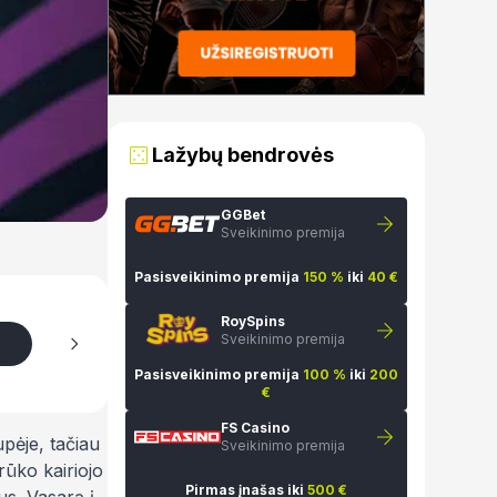
Lažybų bendrovės
GGBet
Sveikinimo premija
Pasisveikinimo premija
150 %
iki
40 €
RoySpins
Sveikinimo premija
Pasisveikinimo premija
100 %
iki
200
€
FS Casino
upėje, tačiau
Sveikinimo premija
rūko kairiojo
Pirmas įnašas iki
500 €