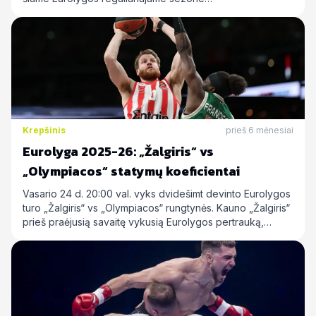
Krepšinis
prieš 6 mėnesiai
Eurolyga 2025-26: „Žalgiris“ vs
„Olympiacos“ statymų koeficientai
Vasario 24 d. 20:00 val. vyks dvidešimt devinto Eurolygos
turo „Žalgiris“ vs „Olympiacos“ rungtynės. Kauno „Žalgiris“
prieš praėjusią savaitę vykusią Eurolygos pertrauką,…