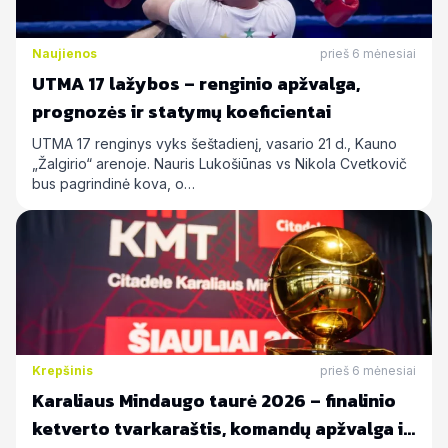
Naujienos
prieš 6 mėnesiai
UTMA 17 lažybos – renginio apžvalga,
prognozės ir statymų koeficientai
UTMA 17 renginys vyks šeštadienį, vasario 21 d., Kauno
„Žalgirio“ arenoje. Nauris Lukošiūnas vs Nikola Cvetkovič
bus pagrindinė kova, o…
Krepšinis
prieš 6 mėnesiai
Karaliaus Mindaugo taurė 2026 – finalinio
ketverto tvarkaraštis, komandų apžvalga ir