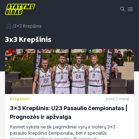
/
3x3 Krepšinis
3x3 Krepšinis
Krepšinis
prieš 2 metai
3×3 Krepšinis: U23 Pasaulio čempionatas |
Prognozės ir apžvalga
Kasmet vyksta ne tik pagrindiniai vyrų ir moterų 3x3
pasaulio krepšinio čempionatai, bet ir specialūs