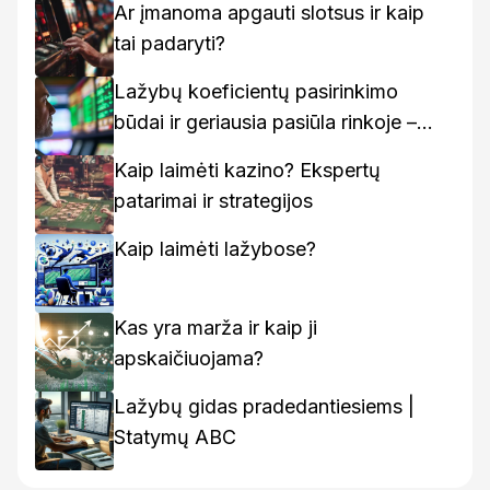
Ar įmanoma apgauti slotsus ir kaip
tai padaryti?
Lažybų koeficientų pasirinkimo
būdai ir geriausia pasiūla rinkoje –
kaip rasti geriausius variantus
Kaip laimėti kazino? Ekspertų
patarimai ir strategijos
Kaip laimėti lažybose?
Kas yra marža ir kaip ji
apskaičiuojama?
Lažybų gidas pradedantiesiems |
Statymų ABC