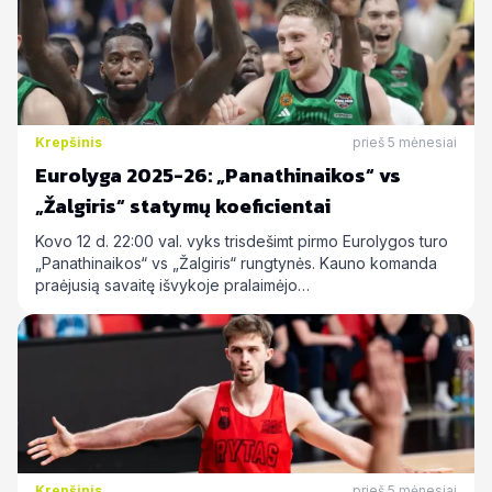
Krepšinis
prieš 5 mėnesiai
Eurolyga 2025-26: „Panathinaikos“ vs
„Žalgiris“ statymų koeficientai
Kovo 12 d. 22:00 val. vyks trisdešimt pirmo Eurolygos turo
„Panathinaikos“ vs „Žalgiris“ rungtynės. Kauno komanda
praėjusią savaitę išvykoje pralaimėjo…
Krepšinis
prieš 5 mėnesiai