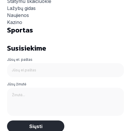
Statymu skaičiuoklė
Lažybų gidas
Naujienos
Kazino
Sportas
Susisiekime
Jūsų el. paštas
Jūsų žinutė