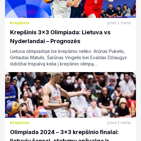
Krepšinis
prieš 2 metai
Krepšinis 3×3 Olimpiada: Lietuva vs
Nyderlandai – Prognozės
Lietuva olimpiadoje be krepšinio neliko. Arūnas Pukelis,
Gintautas Matulis, Šarūnas Vingelis bei Evaldas Džiaugys
išdidžiai trispalvę kelia į krepšinio olimpą…
Krepšinis
prieš 2 metai
Olimpiada 2024 – 3×3 krepšinio finalai:
lietuvių šansai, statymų apžvalga ir