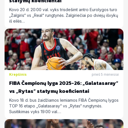
statymų koeficientai
Kovo 20 d. 20:00 val. vyks trisdešimt antro Eurolygos turo
„Žalgiris“ vs „Real“ rungtynės. Žalgiriečiai po dviejų išvykų
iš eilės…
Krepšinis
prieš 5 mėnesiai
FIBA Čempionų lyga 2025-26: „Galatasaray“
vs „Rytas“ statymų koeficientai
Kovo 18 d. bus žaidžiamos lemiamos FIBA Čempionų lygos
TOP 16 etapo „Galatasaray“ vs „Rytas“ rungtynės.
Susitikimas vyks 19:00 val.…