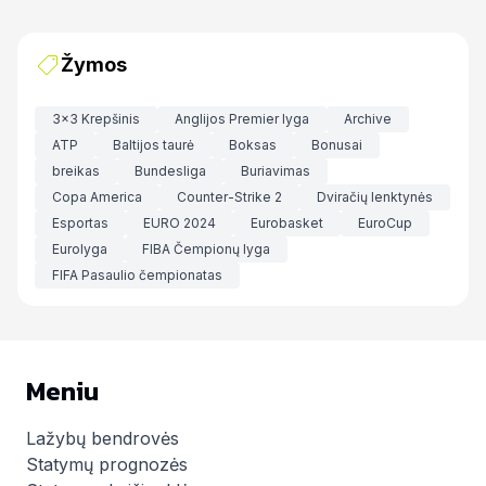
Žymos
3x3 Krepšinis
Anglijos Premier lyga
Archive
ATP
Baltijos taurė
Boksas
Bonusai
breikas
Bundesliga
Buriavimas
Copa America
Counter-Strike 2
Dviračių lenktynės
Esportas
EURO 2024
Eurobasket
EuroCup
Eurolyga
FIBA Čempionų lyga
FIFA Pasaulio čempionatas
Meniu
Lažybų bendrovės
Statymų prognozės