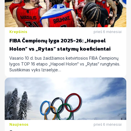
Krepšinis
prieš 6 mėnesiai
FIBA Čempionų lyga 2025-26: „Hapoel
Holon“ vs „Rytas“ statymų koeficientai
Vasario 10 d. bus žaidžiamos ketvirtosios FIBA Čempionų
lygos TOP 16 etapo „Hapoel Holon“ vs „Rytas“ rungtynės.
Susitikimas vyks Izraelyje…
Naujienos
prieš 6 mėnesiai