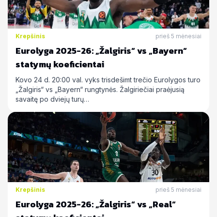
Krepšinis
prieš 5 mėnesiai
Eurolyga 2025-26: „Žalgiris“ vs „Bayern“
statymų koeficientai
Kovo 24 d. 20:00 val. vyks trisdešimt trečio Eurolygos turo
„Žalgiris“ vs „Bayern“ rungtynės. Žalgiriečiai praėjusią
savaitę po dviejų turų…
Krepšinis
prieš 5 mėnesiai
Eurolyga 2025-26: „Žalgiris“ vs „Real“