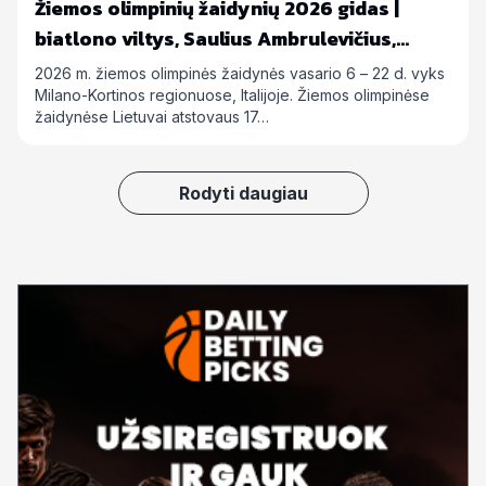
Žiemos olimpinių žaidynių 2026 gidas |
biatlono viltys, Saulius Ambrulevičius,
Allison Reed ir kiti
2026 m. žiemos olimpinės žaidynės vasario 6 – 22 d. vyks
Milano-Kortinos regionuose, Italijoje. Žiemos olimpinėse
žaidynėse Lietuvai atstovaus 17…
Rodyti daugiau