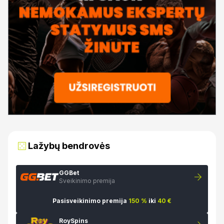
Lažybų bendrovės
GGBet
Sveikinimo premija
Pasisveikinimo premija
150 %
iki
40 €
RoySpins