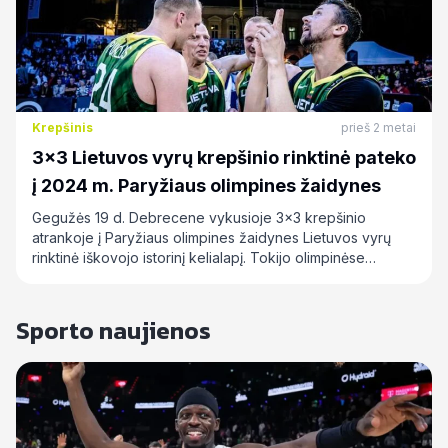
Krepšinis
prieš 2 metai
3×3 Lietuvos vyrų krepšinio rinktinė pateko
į 2024 m. Paryžiaus olimpines žaidynes
Gegužės 19 d. Debrecene vykusioje 3x3 krepšinio
atrankoje į Paryžiaus olimpines žaidynes Lietuvos vyrų
rinktinė iškovojo istorinį kelialapį. Tokijo olimpinėse…
Sporto naujienos