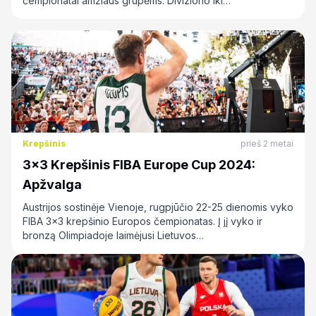
čempionatai amžiaus grupėms. Diviziono iki…
Krepšinis
prieš 2 metai
3×3 Krepšinis FIBA Europe Cup 2024:
Apžvalga
Austrijos sostinėje Vienoje, rugpjūčio 22-25 dienomis vyko
FIBA 3x3 krepšinio Europos čempionatas. Į jį vyko ir
bronzą Olimpiadoje laimėjusi Lietuvos…