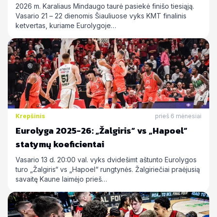
statymų prognozės
2026 m. Karaliaus Mindaugo taurė pasiekė finišo tiesiąją.
Vasario 21 – 22 dienomis Šiauliuose vyks KMT finalinis
ketvertas, kuriame Eurolygoje…
Krepšinis
prieš 6 mėnesiai
Eurolyga 2025-26: „Žalgiris“ vs „Hapoel“
statymų koeficientai
Vasario 13 d. 20:00 val. vyks dvidešimt aštunto Eurolygos
turo „Žalgiris“ vs „Hapoel“ rungtynės. Žalgiriečiai praėjusią
savaitę Kaune laimėjo prieš…