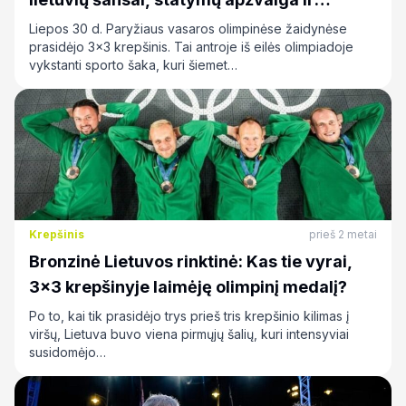
prognozės
Liepos 30 d. Paryžiaus vasaros olimpinėse žaidynėse
prasidėjo 3x3 krepšinis. Tai antroje iš eilės olimpiadoje
vykstanti sporto šaka, kuri šiemet…
Krepšinis
prieš 2 metai
Bronzinė Lietuvos rinktinė: Kas tie vyrai,
3×3 krepšinyje laimėję olimpinį medalį?
Po to, kai tik prasidėjo trys prieš tris krepšinio kilimas į
viršų, Lietuva buvo viena pirmųjų šalių, kuri intensyviai
susidomėjo…