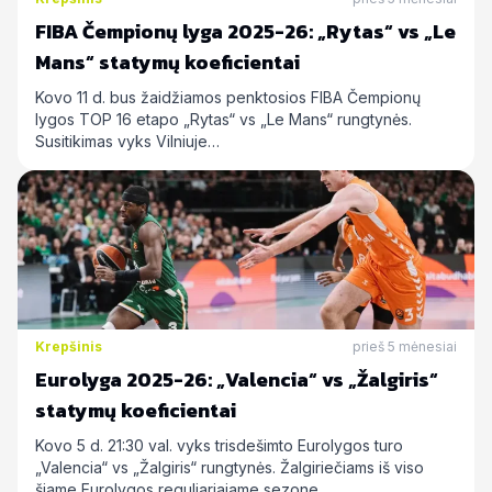
FIBA Čempionų lyga 2025-26: „Rytas“ vs „Le
Mans“ statymų koeficientai
Kovo 11 d. bus žaidžiamos penktosios FIBA Čempionų
lygos TOP 16 etapo „Rytas“ vs „Le Mans“ rungtynės.
Susitikimas vyks Vilniuje…
Krepšinis
prieš 5 mėnesiai
Eurolyga 2025-26: „Valencia“ vs „Žalgiris“
statymų koeficientai
Kovo 5 d. 21:30 val. vyks trisdešimto Eurolygos turo
„Valencia“ vs „Žalgiris“ rungtynės. Žalgiriečiams iš viso
šiame Eurolygos reguliariajame sezone…