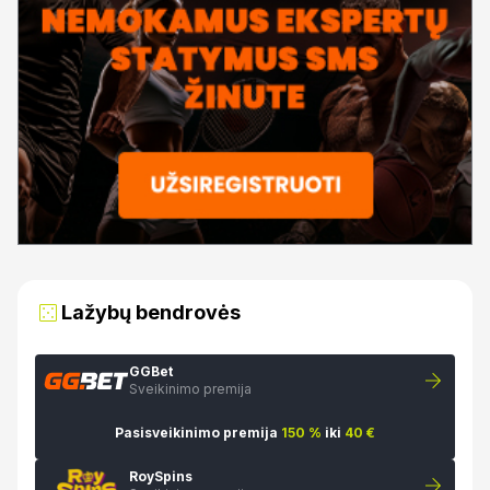
Lažybų bendrovės
GGBet
Sveikinimo premija
Pasisveikinimo premija
150 %
iki
40 €
RoySpins