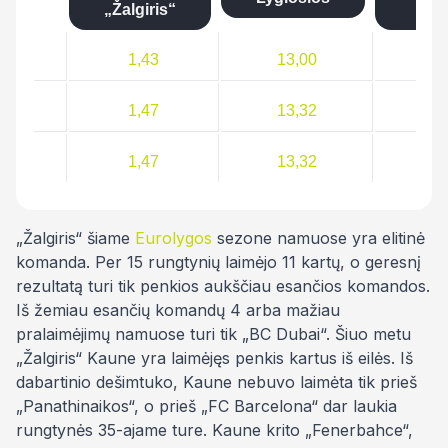
„Žalgiris“
„Ba
1,43
13,00
3
1,47
13,32
3
1,47
13,32
3
„Žalgiris“ šiame
Eurolygos
sezone namuose yra elitinė
komanda. Per 15 rungtynių laimėjo 11 kartų, o geresnį
rezultatą turi tik penkios aukščiau esančios komandos.
Iš žemiau esančių komandų 4 arba mažiau
pralaimėjimų namuose turi tik „BC Dubai“. Šiuo metu
„Žalgiris“ Kaune yra laimėjęs penkis kartus iš eilės. Iš
dabartinio dešimtuko, Kaune nebuvo laimėta tik prieš
„Panathinaikos“, o prieš „FC Barcelona“ dar laukia
rungtynės 35-ajame ture. Kaune krito „Fenerbahce“,