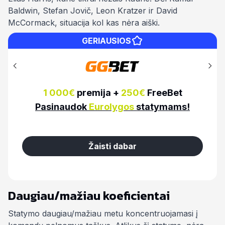
Baldwin, Stefan Jovič, Leon Kratzer ir David
McCormack, situacija kol kas nėra aiški.
GERIAUSIOS
150%
premija iki
100€
Pasinaudok
Eurolygos
statymams!
Žaisti dabar
Daugiau/mažiau koeficientai
Statymo daugiau/mažiau metu koncentruojamasi į