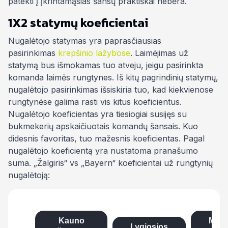
patekti į įkrintamąsias šansų praktiškai nebėra.
1X2 statymų koeficientai
Nugalėtojo statymas yra paprasčiausias
pasirinkimas
krepšinio lažybose
. Laimėjimas už
statymą bus išmokamas tuo atveju, jeigu pasirinkta
komanda laimės rungtynes. Iš kitų pagrindinių statymų,
nugalėtojo pasirinkimas išsiskiria tuo, kad kiekvienose
rungtynėse galima rasti vis kitus koeficientus.
Nugalėtojo koeficientas yra tiesiogiai susijęs su
bukmekerių apskaičiuotais komandų šansais. Kuo
didesnis favoritas, tuo mažesnis koeficientas. Pagal
nugalėtojo koeficientą yra nustatoma pranašumo
suma. „Žalgiris“ vs „Bayern“ koeficientai už rungtynių
nugalėtoją:
Kauno
Miun
Lygiosios