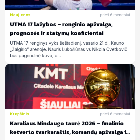
Naujienos
prieš 6 mėnesiai
UTMA 17 lažybos – renginio apžvalga,
prognozės ir statymų koeficientai
UTMA 17 renginys vyks šeštadienį, vasario 21 d., Kauno
„Žalgirio“ arenoje. Nauris Lukošiūnas vs Nikola Cvetkovič
bus pagrindinė kova, o…
Krepšinis
prieš 6 mėnesiai
Karaliaus Mindaugo taurė 2026 – finalinio
ketverto tvarkaraštis, komandų apžvalga ir