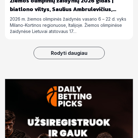
Žiemos olimpinių žaidynių 2026 gidas |
biatlono viltys, Saulius Ambrulevičius,
Allison Reed ir kiti
2026 m. žiemos olimpinės žaidynės vasario 6 – 22 d. vyks
Milano-Kortinos regionuose, Italijoje. Žiemos olimpinėse
žaidynėse Lietuvai atstovaus 17…
Rodyti daugiau