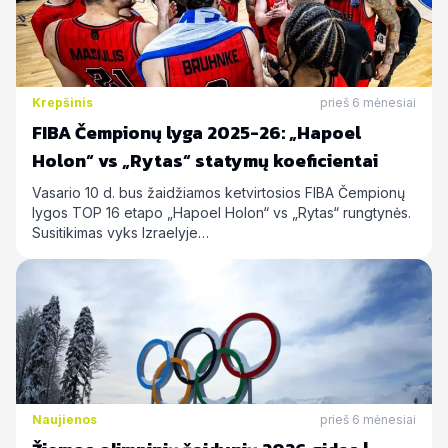
Krepšinis
prieš 6 mėnesiai
FIBA Čempionų lyga 2025-26: „Hapoel
Holon“ vs „Rytas“ statymų koeficientai
Vasario 10 d. bus žaidžiamos ketvirtosios FIBA Čempionų
lygos TOP 16 etapo „Hapoel Holon“ vs „Rytas“ rungtynės.
Susitikimas vyks Izraelyje…
Naujienos
prieš 6 mėnesiai