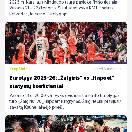
statymų prognozės
2026 m. Karaliaus Mindaugo taurė pasiekė finišo tiesiąją.
Vasario 21 – 22 dienomis Šiauliuose vyks KMT finalinis
ketvertas, kuriame Eurolygoje…
Krepšinis
prieš 6 mėnesiai
Eurolyga 2025-26: „Žalgiris“ vs „Hapoel“
statymų koeficientai
Vasario 13 d. 20:00 val. vyks dvidešimt aštunto Eurolygos
turo „Žalgiris“ vs „Hapoel“ rungtynės. Žalgiriečiai praėjusią
savaitę Kaune laimėjo prieš…