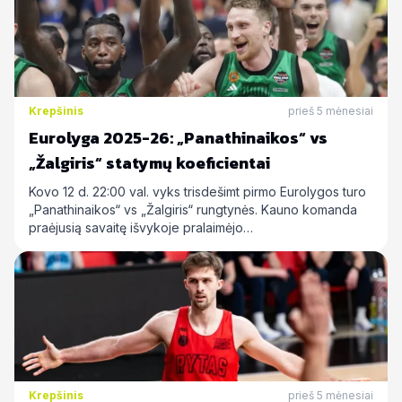
Krepšinis
prieš 5 mėnesiai
Eurolyga 2025-26: „Panathinaikos“ vs
„Žalgiris“ statymų koeficientai
Kovo 12 d. 22:00 val. vyks trisdešimt pirmo Eurolygos turo
„Panathinaikos“ vs „Žalgiris“ rungtynės. Kauno komanda
praėjusią savaitę išvykoje pralaimėjo…
Krepšinis
prieš 5 mėnesiai