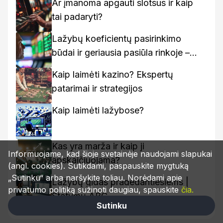
Ar įmanoma apgauti slotsus ir kaip
tai padaryti?
Lažybų koeficientų pasirinkimo
būdai ir geriausia pasiūla rinkoje –
kaip rasti geriausius variantus
Kaip laimėti kazino? Ekspertų
patarimai ir strategijos
Kaip laimėti lažybose?
Kas yra marža ir kaip ji
Informuojame, kad šioje svetainėje naudojami slapukai
apskaičiuojama?
(angl. cookies). Sutikdami, paspauskite mygtuką
„Sutinku“ arba naršykite toliau. Norėdami apie
Lažybų gidas pradedantiesiems |
privatumo politiką sužinoti daugiau, spauskite
čia.
Statymų ABC
Sutinku