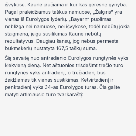
išvykose. Kaune jaučiama ir kur kas geresnė gynyba.
Pagal praleidžiamus taškus namuose, „Žalgiris“ yra
vienas iš Eurolygos lyderių. „Bayern“ puolimas
neblizga nei namuose, nei išvykose, todėl nebūtų jokia
staigmena, jeigu susitikimas Kaune nebūtų
rezultatyvus. Daugiau šansų, jog nebus permesta
bukmekerių nustatyta 167,5 taškų suma.
Šią savaitę nuo antradienio Eurolygos rungtynės vyks
kiekvieną dieną. Net aštuonios trisdešimt trečio turo
rungtynės vyks antradienį, o trečiadienį bus
žaidžiamas tik vienas susitikimas. Ketvirtadienį ir
penktadienį vyks 34-as Eurolygos turas. Čia galite
matyti artimiausio turo tvarkaraštį: