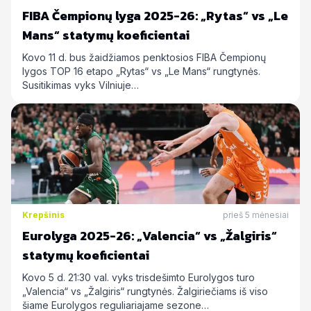
FIBA Čempionų lyga 2025-26: „Rytas“ vs „Le
Mans“ statymų koeficientai
Kovo 11 d. bus žaidžiamos penktosios FIBA Čempionų
lygos TOP 16 etapo „Rytas“ vs „Le Mans“ rungtynės.
Susitikimas vyks Vilniuje…
Krepšinis
prieš 5 mėnesiai
Eurolyga 2025-26: „Valencia“ vs „Žalgiris“
statymų koeficientai
Kovo 5 d. 21:30 val. vyks trisdešimto Eurolygos turo
„Valencia“ vs „Žalgiris“ rungtynės. Žalgiriečiams iš viso
šiame Eurolygos reguliariajame sezone…