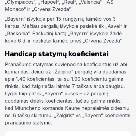
„Olympiacos“, „Hapoel“, „Real“, „Valencia“, „AS
Monaco“ ir „Crvena Zvezda“.
„Bayern“ išvykoje per 15 rungtynių laimėjo vos 3
kartus. Mažiau pergalių išvykoje pasiekė tik „Asvel“ ir
„Baskonia“. Paskutinį kartą „Bayern“ išvykoje žaidė
kovo 6 d. ir netikėtai laimėjo prieš „Crvena Zvezda“.
Handicap statymų koeficientai
Pranašumo statymas suvienodina koeficientus už abi
komandas. Jeigu už „Žalgirio“ pergalę yra duodamas
apie 1.40 koeficientas, tai su 1.90 koeficientu galima
rinktis, kad žalgiriečiai laimės 7 taškais arba daugiau.
Lygiai taip pat iš „Bayern“ pusės – už pergalę
duodamas didelis koeficientas, tačiau galima rinktis,
kad Miuncheno komanda Kaune nepralaimės didesniu
nei 6 taškų skirtumu. „Žalgiris“ vs „Bayern“ koeficientai
pranašumo statyme: