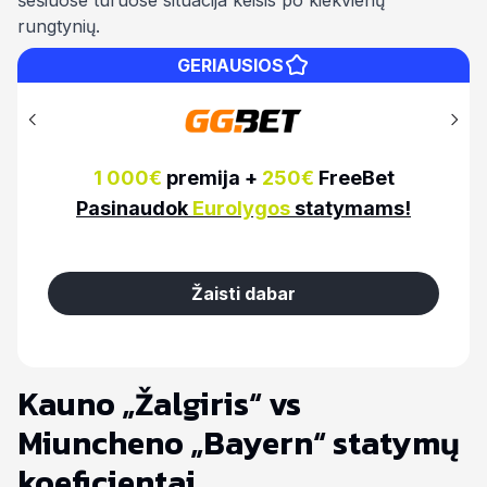
šešiuose turuose situacija keisis po kiekvienų
rungtynių.
GERIAUSIOS
150%
premija iki
100€
Pasinaudok
Eurolygos
statymams!
Žaisti dabar
Kauno „Žalgiris“ vs
Miuncheno „Bayern“ statymų
koeficientai