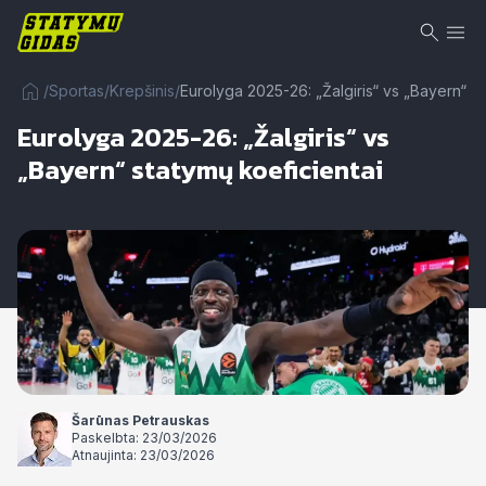
/
Sportas
/
Krepšinis
/
Eurolyga 2025-26: „Žalgiris“ vs „Bayern“ st
Eurolyga 2025-26: „Žalgiris“ vs
„Bayern“ statymų koeficientai
Šarūnas Petrauskas
Paskelbta: 23/03/2026
Atnaujinta: 23/03/2026