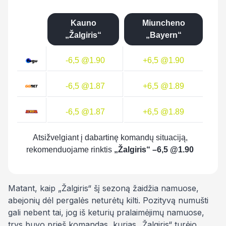
Kauno
Miuncheno
„Žalgiris“
„Bayern“
-6,5 @1.90
+6,5 @1.90
-6,5 @1.87
+6,5 @1.89
-6,5 @1.87
+6,5 @1.89
Atsižvelgiant į dabartinę komandų situaciją,
rekomenduojame rinktis
„Žalgiris“ –
6,5 @1.90
Matant, kaip „Žalgiris“ šį sezoną žaidžia namuose,
abejonių dėl pergalės neturėtų kilti. Pozityvą numušti
gali nebent tai, jog iš keturių pralaimėjimų namuose,
trys buvo prieš komandas, kurias „Žalgiris“ turėjo