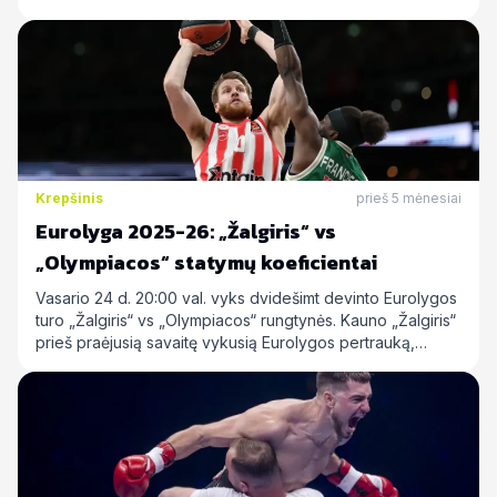
Krepšinis
prieš 5 mėnesiai
Eurolyga 2025-26: „Žalgiris“ vs
„Olympiacos“ statymų koeficientai
Vasario 24 d. 20:00 val. vyks dvidešimt devinto Eurolygos
turo „Žalgiris“ vs „Olympiacos“ rungtynės. Kauno „Žalgiris“
prieš praėjusią savaitę vykusią Eurolygos pertrauką,…