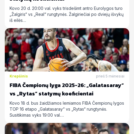
Kovo 20 d. 20:00 val. vyks trisdešimt antro Eurolygos turo
„Žalgiris“ vs „Real“ rungtynės. Žalgiriečiai po dviejų išvykų
iš eilės…
Krepšinis
prieš 5 mėnesiai
FIBA Čempionų lyga 2025-26: „Galatasaray“
vs „Rytas“ statymų koeficientai
Kovo 18 d. bus žaidžiamos lemiamos FIBA Čempionų lygos
TOP 16 etapo „Galatasaray“ vs „Rytas“ rungtynės.
Susitikimas vyks 19:00 val.…