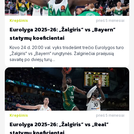
Krepšinis
prieš 5 mėnesiai
Eurolyga 2025-26: „Žalgiris“ vs „Bayern“
statymų koeficientai
Kovo 24 d. 20:00 val. vyks trisdešimt trečio Eurolygos turo
„Žalgiris“ vs „Bayern“ rungtynės. Žalgiriečiai praėjusią
savaitę po dviejų turų…
Krepšinis
prieš 5 mėnesiai
Eurolyga 2025-26: „Žalgiris“ vs „Real“
statymų koeficientai