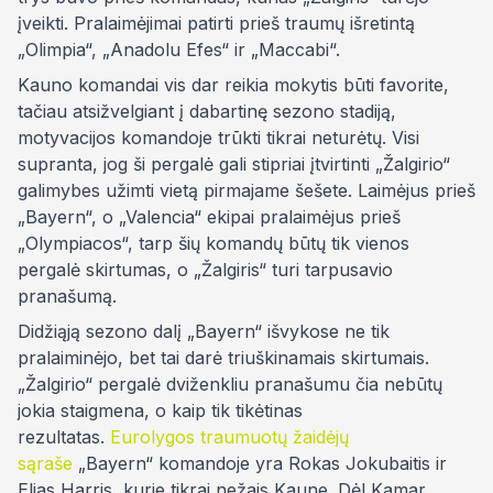
įveikti. Pralaimėjimai patirti prieš traumų išretintą
„Olimpia“, „Anadolu Efes“ ir „Maccabi“.
Kauno komandai vis dar reikia mokytis būti favorite,
tačiau atsižvelgiant į dabartinę sezono stadiją,
motyvacijos komandoje trūkti tikrai neturėtų. Visi
supranta, jog ši pergalė gali stipriai įtvirtinti „Žalgirio“
galimybes užimti vietą pirmajame šešete. Laimėjus prieš
„Bayern“, o „Valencia“ ekipai pralaimėjus prieš
„Olympiacos“, tarp šių komandų būtų tik vienos
pergalė skirtumas, o „Žalgiris“ turi tarpusavio
pranašumą.
Didžiąją sezono dalį „Bayern“ išvykose ne tik
pralaiminėjo, bet tai darė triuškinamais skirtumais.
„Žalgirio“ pergalė dviženkliu pranašumu čia nebūtų
jokia staigmena, o kaip tik tikėtinas
rezultatas.
Eurolygos traumuotų žaidėjų
sąraše
„Bayern“ komandoje yra Rokas Jokubaitis ir
Elias Harris, kurie tikrai nežais Kaune. Dėl Kamar