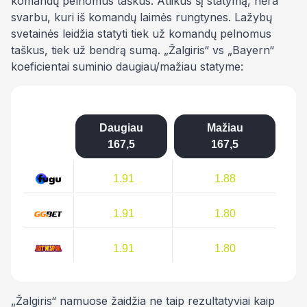
komandų pelnomus taškus. Atlikus šį statymą, nėra
svarbu, kuri iš komandų laimės rungtynes. Lažybų
svetainės leidžia statyti tiek už komandų pelnomus
taškus, tiek už bendrą sumą. „Žalgiris“ vs „Bayern“
koeficientai suminio daugiau/mažiau statyme:
Daugiau
Mažiau
167,5
167,5
1.91
1.88
1.91
1.80
1.91
1.80
„Žalgiris“ namuose žaidžia ne taip rezultatyviai kaip