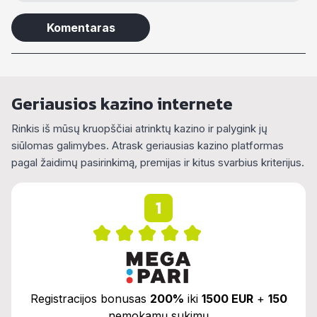
Alternative:
Geriausios kazino internete
Rinkis iš mūsų kruopščiai atrinktų kazino ir palygink jų
siūlomas galimybes. Atrask geriausias kazino platformas
pagal žaidimų pasirinkimą, premijas ir kitus svarbius kriterijus.
1
Registracijos bonusas
200%
iki
1500 EUR
+
150
nemokamų sukimų