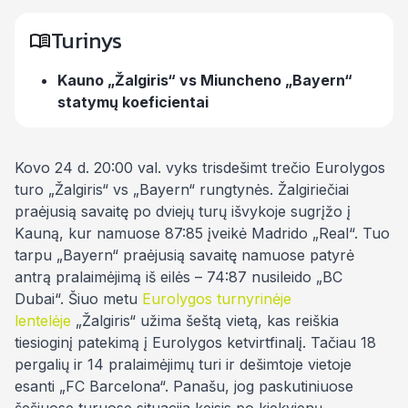
Turinys
Kauno „Žalgiris“ vs Miuncheno „Bayern“
statymų koeficientai
Kovo 24 d. 20:00 val. vyks trisdešimt trečio Eurolygos
turo „Žalgiris“ vs „Bayern“ rungtynės. Žalgiriečiai
praėjusią savaitę po dviejų turų išvykoje sugrįžo į
Kauną, kur namuose 87:85 įveikė Madrido „Real“. Tuo
tarpu „Bayern“ praėjusią savaitę namuose patyrė
antrą pralaimėjimą iš eilės – 74:87 nusileido „BC
Dubai“. Šiuo metu
Eurolygos turnyrinėje
lentelėje
„Žalgiris“ užima šeštą vietą, kas reiškia
tiesioginį patekimą į Eurolygos ketvirtfinalį. Tačiau 18
pergalių ir 14 pralaimėjimų turi ir dešimtoje vietoje
esanti „FC Barcelona“. Panašu, jog paskutiniuose