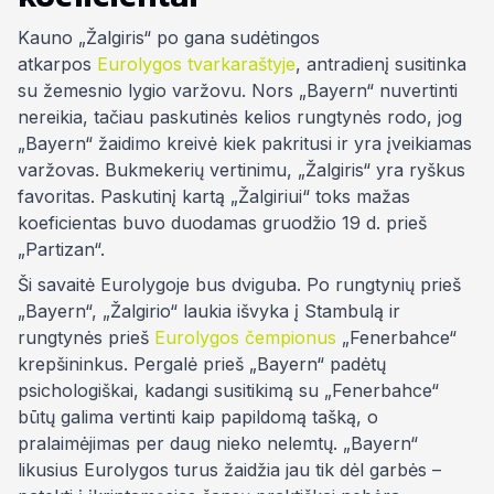
Kauno „Žalgiris“ po gana sudėtingos
atkarpos
Eurolygos tvarkaraštyje
, antradienį susitinka
su žemesnio lygio varžovu. Nors „Bayern“ nuvertinti
nereikia, tačiau paskutinės kelios rungtynės rodo, jog
„Bayern“ žaidimo kreivė kiek pakritusi ir yra įveikiamas
varžovas. Bukmekerių vertinimu, „Žalgiris“ yra ryškus
favoritas. Paskutinį kartą „Žalgiriui“ toks mažas
koeficientas buvo duodamas gruodžio 19 d. prieš
„Partizan“.
Ši savaitė Eurolygoje bus dviguba. Po rungtynių prieš
„Bayern“, „Žalgirio“ laukia išvyka į Stambulą ir
rungtynės prieš
Eurolygos čempionus
„Fenerbahce“
krepšininkus. Pergalė prieš „Bayern“ padėtų
psichologiškai, kadangi susitikimą su „Fenerbahce“
būtų galima vertinti kaip papildomą tašką, o
pralaimėjimas per daug nieko nelemtų. „Bayern“
likusius Eurolygos turus žaidžia jau tik dėl garbės –