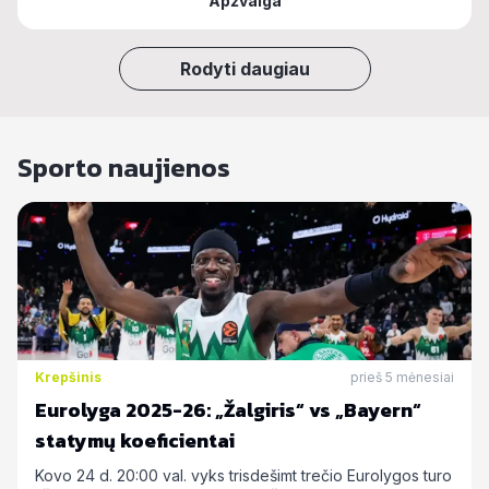
Apžvalga
Rodyti daugiau
Sporto naujienos
Krepšinis
prieš 5 mėnesiai
Eurolyga 2025-26: „Žalgiris“ vs „Bayern“
statymų koeficientai
Kovo 24 d. 20:00 val. vyks trisdešimt trečio Eurolygos turo