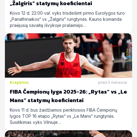
„Žalgiris“ statymų koeficientai
Kovo 12 d. 22:00 val. vyks trisdešimt pirmo Eurolygos turo
„Panathinaikos“ vs „Žalgiris“ rungtynės. Kauno komanda
praėjusią savaitę išvykoje pralaimėjo…
Krepšinis
prieš 5 mėnesiai
FIBA Čempionų lyga 2025-26: „Rytas“ vs „Le
Mans“ statymų koeficientai
Kovo 11 d. bus žaidžiamos penktosios FIBA Čempionų
lygos TOP 16 etapo „Rytas“ vs „Le Mans“ rungtynės.
Susitikimas vyks Vilniuje…