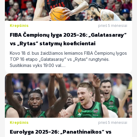
Krepšinis
prieš 5 mėnesiai
FIBA Čempionų lyga 2025-26: „Galatasaray“
vs „Rytas“ statymų koeficientai
Kovo 18 d. bus žaidžiamos lemiamos FIBA Čempionų lygos
TOP 16 etapo „Galatasaray“ vs „Rytas“ rungtynės.
Susitikimas vyks 19:00 val.…
Krepšinis
prieš 5 mėnesiai
Eurolyga 2025-26: „Panathinaikos“ vs