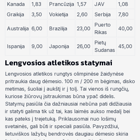
Kanada
1,83
Prancūzija
1,57
JAV
1,08
Graikija
3,50
Vokietija
2,60
Serbija
7,80
Puerto
Australija
6,00
Brazilija
23,00
40,00
Rikas
Pietų
Ispanija
9,00
Japonija
26,00
45,00
Sudanas
Lengvosios atletikos statymai
Lengvosios atletikos rungtys olimpinėse žaidynėse
pritraukia daug dėmesio. 100 m / 200 m bėgimas, disko
metimas, šuoliai į aukštį ir į tolį. Tai vienos iš rungčių,
kuriose žiūrovų įsitraukimas būna ypač didelis.
Statymų pasiūla čia dažniausiai nebūna pati didžiausia
ir statyti galima tik už tai, kas laimės aukso medalį bei
kas pateks į trejetuką. Priklausomai nuo lošimų
svetainės, gali būti ir speciali pasiūla. Pavyzdžiui,
lietuviškos lažybų bendrovės daugiau dėmesio skiria