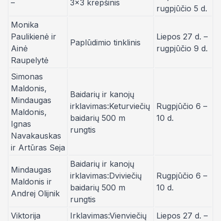
–
3×3 krepšinis
rugpjūčio 5 d.
Monika
Paulikienė ir
Liepos 27 d. –
Paplūdimio tinklinis
Ainė
rugpjūčio 9 d.
Raupelytė
Simonas
Maldonis,
Baidarių ir kanojų
Mindaugas
irklavimas:Keturviečių
Rugpjūčio 6 –
Maldonis,
baidarių 500 m
10 d.
Ignas
rungtis
Navakauskas
ir Artūras Seja
Baidarių ir kanojų
Mindaugas
irklavimas:Dviviečių
Rugpjūčio 6 –
Maldonis ir
baidarių 500 m
10 d.
Andrej Olijnik
rungtis
Viktorija
Irklavimas:Vienviečių
Liepos 27 d. –