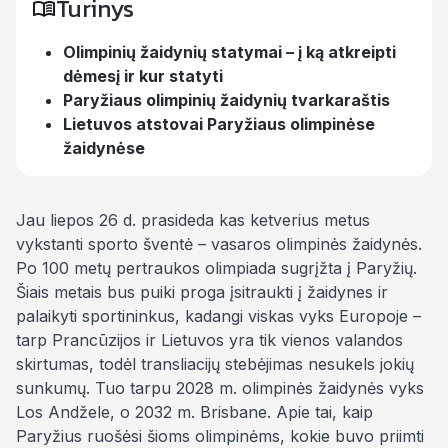
Turinys
Olimpinių žaidynių statymai – į ką atkreipti
dėmesį ir kur statyti
Paryžiaus olimpinių žaidynių tvarkaraštis
Lietuvos atstovai Paryžiaus olimpinėse
žaidynėse
Jau liepos 26 d. prasideda kas ketverius metus
vykstanti sporto šventė – vasaros olimpinės žaidynės.
Po 100 metų pertraukos olimpiada sugrįžta į Paryžių.
Šiais metais bus puiki proga įsitraukti į žaidynes ir
palaikyti sportininkus, kadangi viskas vyks Europoje –
tarp Prancūzijos ir Lietuvos yra tik vienos valandos
skirtumas, todėl transliacijų stebėjimas nesukels jokių
sunkumų. Tuo tarpu 2028 m. olimpinės žaidynės vyks
Los Andžele, o 2032 m. Brisbane. Apie tai, kaip
Paryžius ruošėsi šioms olimpinėms, kokie buvo priimti