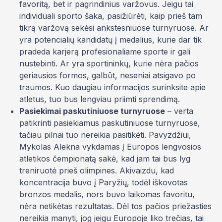
favoritą, bet ir pagrindinius varžovus. Jeigu tai
individuali sporto šaka, pasižiūrėti, kaip prieš tam
tikrą varžovą sekėsi ankstesniuose turnyruose. Ar
yra potencialių kandidatų į medalius, kurie dar tik
pradeda karjerą profesionaliame sporte ir gali
nustebinti. Ar yra sportininkų, kurie nėra pačios
geriausios formos, galbūt, neseniai atsigavo po
traumos. Kuo daugiau informacijos surinksite apie
atletus, tuo bus lengviau priimti sprendimą.
Pasiekimai paskutiniuose turnyruose
– verta
patikrinti pasiekiamus paskutiniuose turnyruose,
tačiau pilnai tuo nereikia pasitikėti. Pavyzdžiui,
Mykolas Alekna vykdamas į Europos lengvosios
atletikos čempionatą sakė, kad jam tai bus lyg
treniruotė prieš olimpines. Akivaizdu, kad
koncentracija buvo į Paryžių, todėl iškovotas
bronzos medalis, nors buvo laikomas favoritu,
nėra netikėtas rezultatas. Dėl tos pačios priežasties
nereikia manyti, jog jeigu Europoje liko trečias, tai