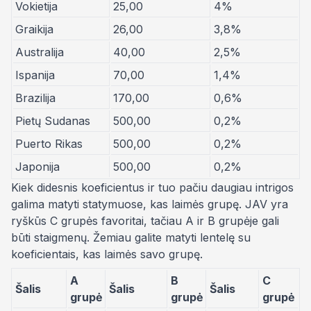
Vokietija
25,00
4%
Graikija
26,00
3,8%
Australija
40,00
2,5%
Ispanija
70,00
1,4%
Brazilija
170,00
0,6%
Pietų Sudanas
500,00
0,2%
Puerto Rikas
500,00
0,2%
Japonija
500,00
0,2%
Kiek didesnis koeficientus ir tuo pačiu daugiau intrigos
galima matyti statymuose, kas laimės grupę. JAV yra
ryškūs C grupės favoritai, tačiau A ir B grupėje gali
būti staigmenų. Žemiau galite matyti lentelę su
koeficientais, kas laimės savo grupę.
A
B
C
Šalis
Šalis
Šalis
grupė
grupė
grupė