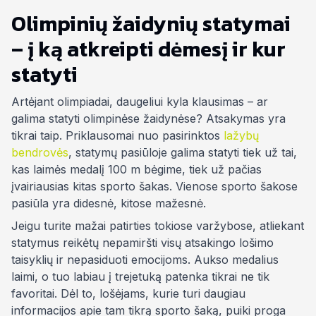
Olimpinių žaidynių statymai
– į ką atkreipti dėmesį ir kur
statyti
Artėjant olimpiadai, daugeliui kyla klausimas – ar
galima statyti olimpinėse žaidynėse? Atsakymas yra
tikrai taip. Priklausomai nuo pasirinktos
lažybų
bendrovės
, statymų pasiūloje galima statyti tiek už tai,
kas laimės medalį 100 m bėgime, tiek už pačias
įvairiausias kitas sporto šakas. Vienose sporto šakose
pasiūla yra didesnė, kitose mažesnė.
Jeigu turite mažai patirties tokiose varžybose, atliekant
statymus reikėtų nepamiršti visų atsakingo lošimo
taisyklių ir nepasiduoti emocijoms. Aukso medalius
laimi, o tuo labiau į trejetuką patenka tikrai ne tik
favoritai. Dėl to, lošėjams, kurie turi daugiau
informacijos apie tam tikrą sporto šaką, puiki proga