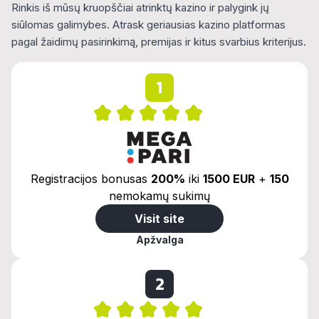
Rinkis iš mūsų kruopščiai atrinktų kazino ir palygink jų
siūlomas galimybes. Atrask geriausias kazino platformas
pagal žaidimų pasirinkimą, premijas ir kitus svarbius kriterijus.
1
Registracijos bonusas
200%
iki
1500 EUR
+
150
nemokamų sukimų
Visit site
Apžvalga
2