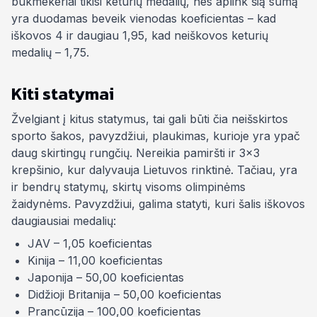
bukmekeriai tikisi keturių medalių, nes aplink šią sumą
yra duodamas beveik vienodas koeficientas – kad
iškovos 4 ir daugiau 1,95, kad neiškovos keturių
medalių – 1,75.
Kiti statymai
Žvelgiant į kitus statymus, tai gali būti čia neišskirtos
sporto šakos, pavyzdžiui, plaukimas, kurioje yra ypač
daug skirtingų rungčių. Nereikia pamiršti ir 3×3
krepšinio, kur dalyvauja Lietuvos rinktinė. Tačiau, yra
ir bendrų statymų, skirtų visoms olimpinėms
žaidynėms. Pavyzdžiui, galima statyti, kuri šalis iškovos
daugiausiai medalių:
JAV – 1,05 koeficientas
Kinija – 11,00 koeficientas
Japonija – 50,00 koeficientas
Didžioji Britanija – 50,00 koeficientas
Prancūzija – 100,00 koeficientas