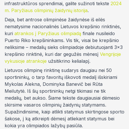
infrastruktūros sprendimai, galite sužinoti tekste
2024
m. Paryžiaus olimpinių žaidynių istorija
.
Deja, bet antrose olimpinėse žaidynėse iš eilės
nematysime nacionalinės Lietuvos krepšinio rinktinės,
kuri
atrankos į Paryžiaus olimpiadą
finale nusileido
Puerto Riko krepšininkams. Vis tik, visai be krepšinio
neliksime – medalių sieks olimpiadoje debiutuojanti 3×3
krepšinio rinktinė, kuri dar gegužės mėnesį
Vengrijoje
vykusioje atrankoje
užsitikrino kelialapį.
Lietuvos olimpinę rinktinę sudarys daugiau nei 50
sportininkų, o tarp favoritų iškovoti medalį išskiriami
Mykolas Alekna, Dominyka Banevič bei Rūta
Meilutytė. Iš šių sportininkų netgi tikimasi ne tik
medalių, bet aukso. Šiame tekste daugiausiai dėmesio
skirsime vasaros olimpinių žaidynių statymams.
Supažindinsime, kaip atlikti statymus skirtingose sporto
šakose, į ką atkreipti dėmesį atliekant statymus bei
kokia yra olimpiados lažybų pasiūla.