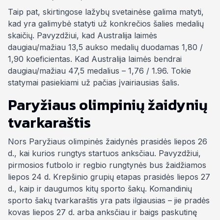
Taip pat, skirtingose lažybų svetainėse galima matyti,
kad yra galimybė statyti už konkrečios šalies medalių
skaičių. Pavyzdžiui, kad Australija laimės
daugiau/mažiau 13,5 aukso medalių duodamas 1,80 /
1,90 koeficientas. Kad Australija laimės bendrai
daugiau/mažiau 47,5 medalius – 1,76 / 1.96. Tokie
statymai pasiekiami už pačias įvairiausias šalis.
Paryžiaus olimpinių žaidynių
tvarkaraštis
Nors Paryžiaus olimpinės žaidynės prasidės liepos 26
d., kai kurios rungtys startuos anksčiau. Pavyzdžiui,
pirmosios futbolo ir regbio rungtynės bus žaidžiamos
liepos 24 d. Krepšinio grupių etapas prasidės liepos 27
d., kaip ir daugumos kitų sporto šakų. Komandinių
sporto šakų tvarkaraštis yra pats ilgiausias – jie pradės
kovas liepos 27 d. arba anksčiau ir baigs paskutinę