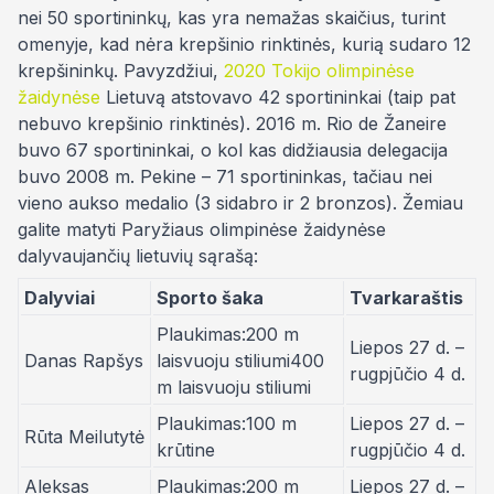
nei 50 sportininkų, kas yra nemažas skaičius, turint
omenyje, kad nėra krepšinio rinktinės, kurią sudaro 12
krepšininkų. Pavyzdžiui,
2020 Tokijo olimpinėse
žaidynėse
Lietuvą atstovavo 42 sportininkai (taip pat
nebuvo krepšinio rinktinės). 2016 m. Rio de Žaneire
buvo 67 sportininkai, o kol kas didžiausia delegacija
buvo 2008 m. Pekine – 71 sportininkas, tačiau nei
vieno aukso medalio (3 sidabro ir 2 bronzos). Žemiau
galite matyti Paryžiaus olimpinėse žaidynėse
dalyvaujančių lietuvių sąrašą:
Dalyviai
Sporto šaka
Tvarkaraštis
Plaukimas:200 m
Liepos 27 d. –
Danas Rapšys
laisvuoju stiliumi400
rugpjūčio 4 d.
m laisvuoju stiliumi
Plaukimas:100 m
Liepos 27 d. –
Rūta Meilutytė
krūtine
rugpjūčio 4 d.
Aleksas
Plaukimas:200 m
Liepos 27 d. –