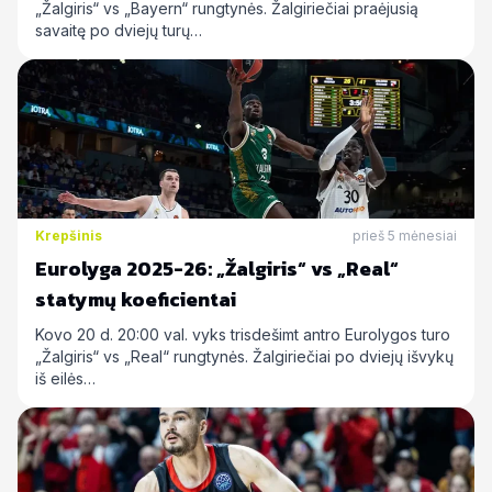
„Žalgiris“ vs „Bayern“ rungtynės. Žalgiriečiai praėjusią
savaitę po dviejų turų…
Krepšinis
prieš 5 mėnesiai
Eurolyga 2025-26: „Žalgiris“ vs „Real“
statymų koeficientai
Kovo 20 d. 20:00 val. vyks trisdešimt antro Eurolygos turo
„Žalgiris“ vs „Real“ rungtynės. Žalgiriečiai po dviejų išvykų
iš eilės…