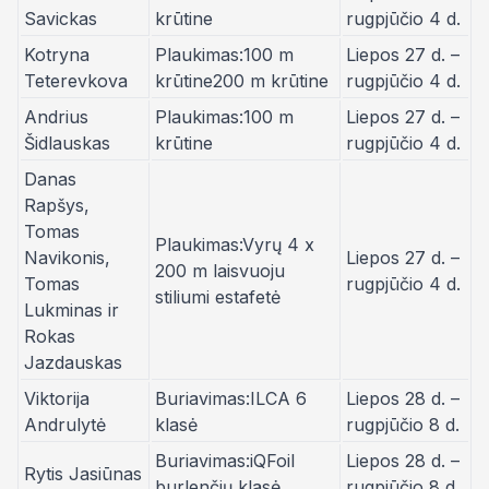
Savickas
krūtine
rugpjūčio 4 d.
Kotryna
Plaukimas:100 m
Liepos 27 d. –
Teterevkova
krūtine200 m krūtine
rugpjūčio 4 d.
Andrius
Plaukimas:100 m
Liepos 27 d. –
Šidlauskas
krūtine
rugpjūčio 4 d.
Danas
Rapšys,
Tomas
Plaukimas:Vyrų 4 x
Navikonis,
Liepos 27 d. –
200 m laisvuoju
Tomas
rugpjūčio 4 d.
stiliumi estafetė
Lukminas ir
Rokas
Jazdauskas
Viktorija
Buriavimas:ILCA 6
Liepos 28 d. –
Andrulytė
klasė
rugpjūčio 8 d.
Buriavimas:iQFoil
Liepos 28 d. –
Rytis Jasiūnas
burlenčių klasė
rugpjūčio 8 d.