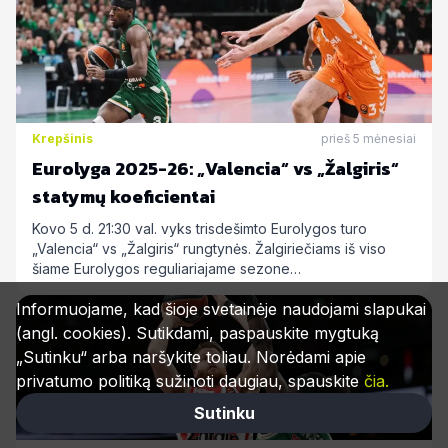
Krepšinis
prieš 5 mėnesiai
Eurolyga 2025-26: „Valencia“ vs „Žalgiris“
statymų koeficientai
Kovo 5 d. 21:30 val. vyks trisdešimto Eurolygos turo
„Valencia“ vs „Žalgiris“ rungtynės. Žalgiriečiams iš viso
šiame Eurolygos reguliariajame sezone…
Informuojame, kad šioje svetainėje naudojami slapukai
(angl. cookies). Sutikdami, paspauskite mygtuką
„Sutinku“ arba naršykite toliau. Norėdami apie
privatumo politiką sužinoti daugiau, spauskite
čia.
Sutinku