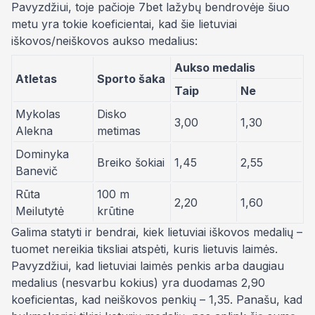
Pavyzdžiui, toje pačioje 7bet lažybų bendrovėje šiuo
metu yra tokie koeficientai, kad šie lietuviai
iškovos/neiškovos aukso medalius:
Aukso medalis
Atletas
Sporto šaka
Taip
Ne
Mykolas
Disko
3,00
1,30
Alekna
metimas
Dominyka
Breiko šokiai
1,45
2,55
Banevič
Rūta
100 m
2,20
1,60
Meilutytė
krūtine
Galima statyti ir bendrai, kiek lietuviai iškovos medalių –
tuomet nereikia tiksliai atspėti, kuris lietuvis laimės.
Pavyzdžiui, kad lietuviai laimės penkis arba daugiau
medalius (nesvarbu kokius) yra duodamas 2,90
koeficientas, kad neiškovos penkių – 1,35. Panašu, kad