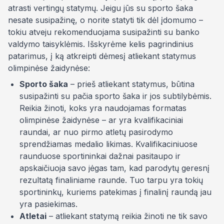
atrasti vertingų statymų. Jeigu jūs su sporto šaka
nesate susipažinę, o norite statyti tik dėl įdomumo –
tokiu atveju rekomenduojama susipažinti su banko
valdymo taisyklėmis. Išskyrėme kelis pagrindinius
patarimus, į ką atkreipti dėmesį atliekant statymus
olimpinėse žaidynėse:
Sporto šaka
– prieš atliekant statymus, būtina
susipažinti su pačia sporto šaka ir jos subtilybėmis.
Reikia žinoti, koks yra naudojamas formatas
olimpinėse žaidynėse – ar yra kvalifikaciniai
raundai, ar nuo pirmo atletų pasirodymo
sprendžiamas medalio likimas. Kvalifikaciniuose
raunduose sportininkai dažnai pasitaupo ir
apskaičiuoja savo jėgas tam, kad parodytų geresnį
rezultatą finaliniame raunde. Tuo tarpu yra tokių
sportininkų, kuriems patekimas į finalinį raundą jau
yra pasiekimas.
Atletai
– atliekant statymą reikia žinoti ne tik savo