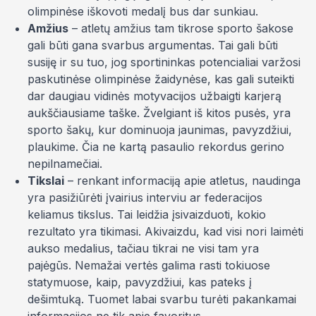
olimpinėse iškovoti medalį bus dar sunkiau.
Amžius
– atletų amžius tam tikrose sporto šakose
gali būti gana svarbus argumentas. Tai gali būti
susiję ir su tuo, jog sportininkas potencialiai varžosi
paskutinėse olimpinėse žaidynėse, kas gali suteikti
dar daugiau vidinės motyvacijos užbaigti karjerą
aukščiausiame taške. Žvelgiant iš kitos pusės, yra
sporto šakų, kur dominuoja jaunimas, pavyzdžiui,
plaukime. Čia ne kartą pasaulio rekordus gerino
nepilnamečiai.
Tikslai
– renkant informaciją apie atletus, naudinga
yra pasižiūrėti įvairius interviu ar federacijos
keliamus tikslus. Tai leidžia įsivaizduoti, kokio
rezultato yra tikimasi. Akivaizdu, kad visi nori laimėti
aukso medalius, tačiau tikrai ne visi tam yra
pajėgūs. Nemažai vertės galima rasti tokiuose
statymuose, kaip, pavyzdžiui, kas pateks į
dešimtuką. Tuomet labai svarbu turėti pakankamai