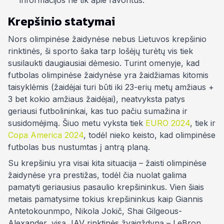
informacijos ne tik apie favoritus.
Krepšinio statymai
Nors olimpinėse žaidynėse nebus Lietuvos krepšinio
rinktinės, ši sporto šaka tarp lošėjų turėtų vis tiek
susilaukti daugiausiai dėmesio. Turint omenyje, kad
futbolas olimpinėse žaidynėse yra žaidžiamas kitomis
taisyklėmis (žaidėjai turi būti iki 23-erių metų amžiaus +
3 bet kokio amžiaus žaidėjai), neatvyksta patys
geriausi futbolininkai, kas tuo pačiu sumažina ir
susidomėjimą. Šiuo metu vyksta tiek
EURO 2024
, tiek ir
Copa America 2024
, todėl nieko keisto, kad olimpinėse
futbolas bus nustumtas į antrą planą.
Su krepšiniu yra visai kita situacija – žaisti olimpinėse
žaidynėse yra prestižas, todėl čia nuolat galima
pamatyti geriausius pasaulio krepšininkus. Vien šiais
metais pamatysime tokius krepšininkus kaip Giannis
Antetokounmpo, Nikola Jokič, Shai Gilgeous-
Alexander, visą JAV rinktinės žvaigždyną – LeBron