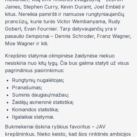
James, Stephen Curry, Kevin Durant, Joel Embiid ir
kitus. Nereikia pamiršti ir namuose rungtyniaujančių
prancūzų, kurie turės Victor Wembanyama, Rudy
Gobert, Evan Fournier. Tarp dalyvaujančių yra ir
pasaulio čempionai – Dennis Schroder, Franz Wagner,
Moe Wagner ir kiti.
Krepšinio statymai olimpinėse žaidynėse niekuo
nesiskiria nuo kitų lygų. Čia bus galima statyti už visus
pagrindinius pasirinkimus:
Rungtynių nugalėtojas;
Pranašumas;
Suminis daugiau/mažiau;
Žaidėjų asmeninė statistika;
Komandos statistika;
Ilgalaikiai statymai.
Bukmekeriai išskiria ryškius favoritus – JAV
krepšininkus. Nieko keisto, kad šios rinktinės ambicijos