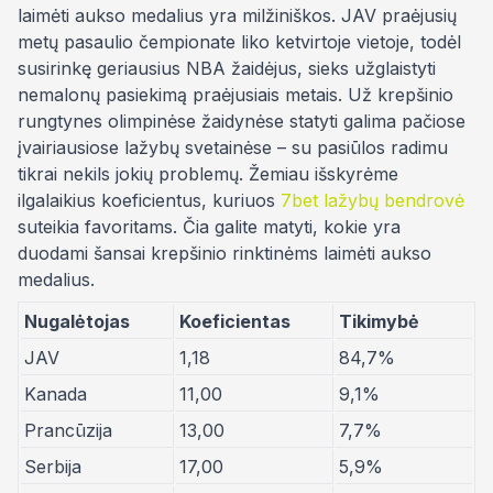
laimėti aukso medalius yra milžiniškos. JAV praėjusių
metų pasaulio čempionate liko ketvirtoje vietoje, todėl
susirinkę geriausius NBA žaidėjus, sieks užglaistyti
nemalonų pasiekimą praėjusiais metais. Už krepšinio
rungtynes olimpinėse žaidynėse statyti galima pačiose
įvairiausiose lažybų svetainėse – su pasiūlos radimu
tikrai nekils jokių problemų. Žemiau išskyrėme
ilgalaikius koeficientus, kuriuos
7bet lažybų bendrovė
suteikia favoritams. Čia galite matyti, kokie yra
duodami šansai krepšinio rinktinėms laimėti aukso
medalius.
Nugalėtojas
Koeficientas
Tikimybė
JAV
1,18
84,7%
Kanada
11,00
9,1%
Prancūzija
13,00
7,7%
Serbija
17,00
5,9%