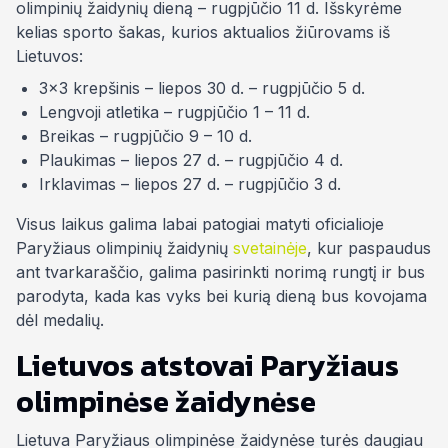
olimpinių žaidynių dieną – rugpjūčio 11 d. Išskyrėme
kelias sporto šakas, kurios aktualios žiūrovams iš
Lietuvos:
3×3 krepšinis – liepos 30 d. – rugpjūčio 5 d.
Lengvoji atletika – rugpjūčio 1 – 11 d.
Breikas – rugpjūčio 9 – 10 d.
Plaukimas – liepos 27 d. – rugpjūčio 4 d.
Irklavimas – liepos 27 d. – rugpjūčio 3 d.
Visus laikus galima labai patogiai matyti oficialioje
Paryžiaus olimpinių žaidynių
svetainėje
, kur paspaudus
ant tvarkaraščio, galima pasirinkti norimą rungtį ir bus
parodyta, kada kas vyks bei kurią dieną bus kovojama
dėl medalių.
Lietuvos atstovai Paryžiaus
olimpinėse žaidynėse
Lietuva Paryžiaus olimpinėse žaidynėse turės daugiau