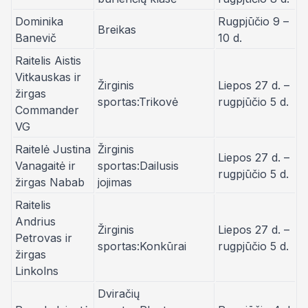
Dominika
Rugpjūčio 9 –
Breikas
Banevič
10 d.
Raitelis Aistis
Vitkauskas ir
Žirginis
Liepos 27 d. –
žirgas
sportas:Trikovė
rugpjūčio 5 d.
Commander
VG
Raitelė Justina
Žirginis
Liepos 27 d. –
Vanagaitė ir
sportas:Dailusis
rugpjūčio 5 d.
žirgas Nabab
jojimas
Raitelis
Andrius
Žirginis
Liepos 27 d. –
Petrovas ir
sportas:Konkūrai
rugpjūčio 5 d.
žirgas
Linkolns
Dviračių