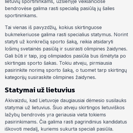
lietuvių sportininkams, užsienyje veikiančiose
bendrovėse galima rasti specialią pasiūlą jų šalies
sportininkams.
Tai vienas iš pavyzdžių, kokius skirtinguose
bukmekeriuose galima rasti specialius statymus. Norint
statyti už konkrečią sporto šaką, reikia atsidaryti
lošimų svetainės pasiūlą ir susirasti olimpines žaidynes.
Gali būti ir taip, jog olimpiados pasiūla bus išmėtyta po
skirtingas sporto šakas. Tokiu atveju, pirmiausia
pasirinkite norimą sporto šaką, o tuomet tarp skirtingų
kategorijų susiraskite olimpines žaidynes.
Statymai už lietuvius
Akivaizdu, kad Lietuvoje daugiausiai dėmesio susilauks
statymai už lietuvius. Šiuo atveju skirtingos lietuviškos
lažybų bendrovės yra geriausia vieta tokiems
pasirinkimams. Čia galima rasti pagrindinius kandidatus
iškovoti medalį, kuriems sukurta speciali pasiūla.