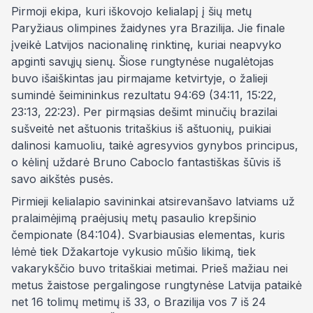
Pirmoji ekipa, kuri iškovojo kelialapį į šių metų
Paryžiaus olimpines žaidynes yra Brazilija. Jie finale
įveikė Latvijos nacionalinę rinktinę, kuriai neapvyko
apginti savųjų sienų. Šiose rungtynėse nugalėtojas
buvo išaiškintas jau pirmajame ketvirtyje, o žalieji
sumindė šeimininkus rezultatu 94:69 (34:11, 15:22,
23:13, 22:23). Per pirmąsias dešimt minučių brazilai
sušveitė net aštuonis tritaškius iš aštuonių, puikiai
dalinosi kamuoliu, taikė agresyvios gynybos principus,
o kėlinį uždarė Bruno Caboclo fantastiškas šūvis iš
savo aikštės pusės.
Pirmieji kelialapio savininkai atsirevanšavo latviams už
pralaimėjimą praėjusių metų pasaulio krepšinio
čempionate (84:104). Svarbiausias elementas, kuris
lėmė tiek Džakartoje vykusio mūšio likimą, tiek
vakarykščio buvo tritaškiai metimai. Prieš mažiau nei
metus žaistose pergalingose rungtynėse Latvija pataikė
net 16 tolimų metimų iš 33, o Brazilija vos 7 iš 24