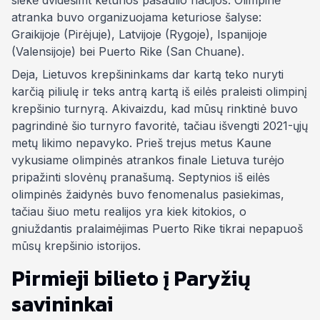
siekė dvidešimt keturios pasaulio nacijos. Olimpinė
atranka buvo organizuojama keturiose šalyse:
Graikijoje (Pirėjuje), Latvijoje (Rygoje), Ispanijoje
(Valensijoje) bei Puerto Rike (San Chuane).
Deja, Lietuvos krepšininkams dar kartą teko nuryti
karčią piliulę ir teks antrą kartą iš eilės praleisti olimpinį
krepšinio turnyrą. Akivaizdu, kad mūsų rinktinė buvo
pagrindinė šio turnyro favoritė, tačiau išvengti 2021-ųjų
metų likimo nepavyko. Prieš trejus metus Kaune
vykusiame olimpinės atrankos finale Lietuva turėjo
pripažinti slovėnų pranašumą. Septynios iš eilės
olimpinės žaidynės buvo fenomenalus pasiekimas,
tačiau šiuo metu realijos yra kiek kitokios, o
gniuždantis pralaimėjimas Puerto Rike tikrai nepapuoš
mūsų krepšinio istorijos.
Pirmieji bilieto į Paryžių
savininkai