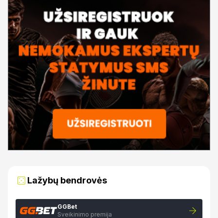
Lažybų bendrovės
GGBet
Sveikinimo premija