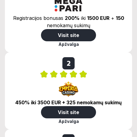
Registracijos bonusas
200%
iki
1500 EUR
+
150
nemokamų sukimų
Visit site
Apžvalga
2
450% iki 3500 EUR + 325 nemokamų sukimų
Visit site
Apžvalga