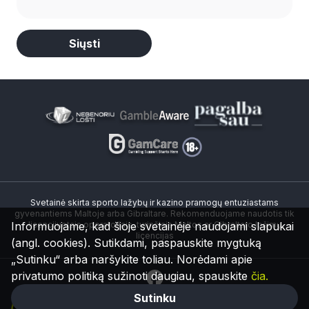
Alternative:
Svetainė skirta sporto lažybų ir kazino pramogų entuziastams
gyvenantiems Maltoje arba Gibraltare. Rekomenduojame naudotis tik
Informuojame, kad šioje svetainėje naudojami slapukai
licencijuotais operatoriais, turinčiais Maltos ar Gibraltaro lošimų
licencijas
(angl. cookies). Sutikdami, paspauskite mygtuką
„Sutinku“ arba naršykite toliau. Norėdami apie
privatumo politiką sužinoti daugiau, spauskite
čia.
Sutinku
© 2026 Visos teisės saugomos.