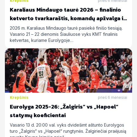
Krepšinis
prieš 6 mėnesiai
Karaliaus Mindaugo taurė 2026 – finalinio
ketverto tvarkaraštis, komandų apžvalga ir
statymų prognozės
2026 m. Karaliaus Mindaugo taurė pasiekė finišo tiesiąją.
Vasario 21 – 22 dienomis Šiauliuose vyks KMT finalinis
ketvertas, kuriame Eurolygoje…
Krepšinis
prieš 6 mėnesiai
Eurolyga 2025-26: „Žalgiris“ vs „Hapoel“
statymų koeficientai
Vasario 13 d. 20:00 val. vyks dvidešimt aštunto Eurolygos
turo „Žalgiris“ vs „Hapoel“ rungtynės. Žalgiriečiai praėjusią