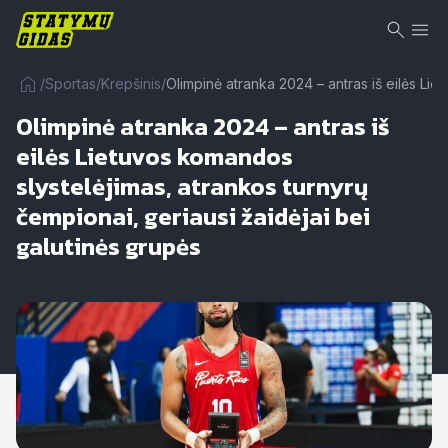
/
Sportas
/
Krepšinis
/
Olimpinė atranka 2024 – antras iš eilės Lie
Olimpinė atranka 2024 – antras iš
eilės Lietuvos komandos
slystelėjimas, atrankos turnyrų
čempionai, geriausi žaidėjai bei
galutinės grupės