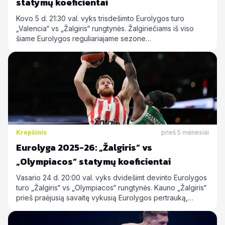
statymų koeficientai
Kovo 5 d. 21:30 val. vyks trisdešimto Eurolygos turo
„Valencia“ vs „Žalgiris“ rungtynės. Žalgiriečiams iš viso
šiame Eurolygos reguliariajame sezone…
Krepšinis
prieš 5 mėnesiai
Eurolyga 2025-26: „Žalgiris“ vs
„Olympiacos“ statymų koeficientai
Vasario 24 d. 20:00 val. vyks dvidešimt devinto Eurolygos
turo „Žalgiris“ vs „Olympiacos“ rungtynės. Kauno „Žalgiris“
prieš praėjusią savaitę vykusią Eurolygos pertrauką,…