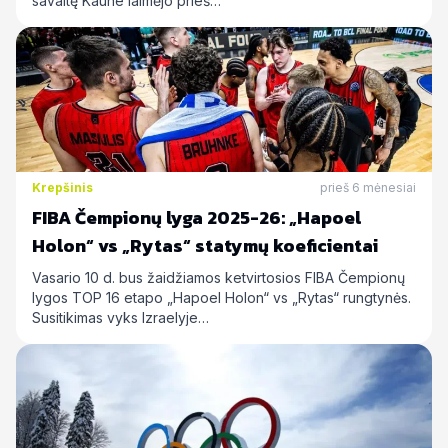
savaitę Kaune laimėjo prieš…
Krepšinis
prieš 6 mėnesiai
FIBA Čempionų lyga 2025-26: „Hapoel
Holon“ vs „Rytas“ statymų koeficientai
Vasario 10 d. bus žaidžiamos ketvirtosios FIBA Čempionų
lygos TOP 16 etapo „Hapoel Holon“ vs „Rytas“ rungtynės.
Susitikimas vyks Izraelyje…