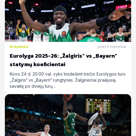
Krepšinis
prieš 5 mėnesiai
Eurolyga 2025-26: „Žalgiris“ vs „Bayern“
statymų koeficientai
Kovo 24 d. 20:00 val. vyks trisdešimt trečio Eurolygos turo
„Žalgiris“ vs „Bayern“ rungtynės. Žalgiriečiai praėjusią
savaitę po dviejų turų…