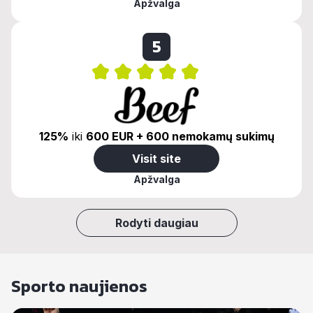
Apžvalga
5
125%
iki
600 EUR + 600 nemokamų sukimų
Visit site
Apžvalga
Rodyti daugiau
Sporto naujienos