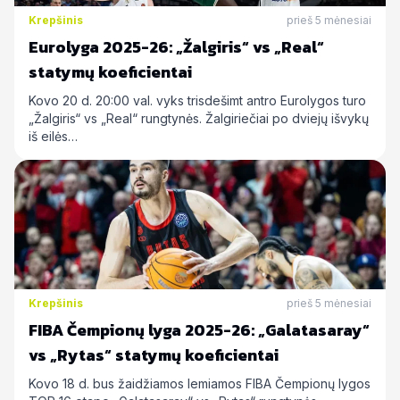
Krepšinis
prieš 5 mėnesiai
Eurolyga 2025-26: „Žalgiris“ vs „Real“
statymų koeficientai
Kovo 20 d. 20:00 val. vyks trisdešimt antro Eurolygos turo
„Žalgiris“ vs „Real“ rungtynės. Žalgiriečiai po dviejų išvykų
iš eilės…
Krepšinis
prieš 5 mėnesiai
FIBA Čempionų lyga 2025-26: „Galatasaray“
vs „Rytas“ statymų koeficientai
Kovo 18 d. bus žaidžiamos lemiamos FIBA Čempionų lygos