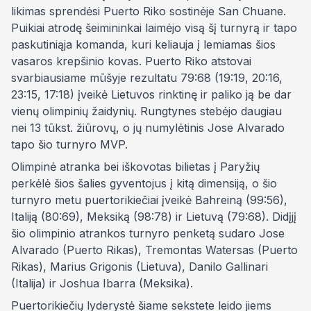
likimas sprendėsi Puerto Riko sostinėje San Chuane.
Puikiai atrodę šeimininkai laimėjo visą šį turnyrą ir tapo
paskutiniąja komanda, kuri keliauja į lemiamas šios
vasaros krepšinio kovas. Puerto Riko atstovai
svarbiausiame mūšyje rezultatu 79:68 (19:19, 20:16,
23:15, 17:18) įveikė Lietuvos rinktinę ir paliko ją be dar
vienų olimpinių žaidynių. Rungtynes stebėjo daugiau
nei 13 tūkst. žiūrovų, o jų numylėtinis Jose Alvarado
tapo šio turnyro MVP.
Olimpinė atranka bei iškovotas bilietas į Paryžių
perkėlė šios šalies gyventojus į kitą dimensiją, o šio
turnyro metu puertorikiečiai įveikė Bahreiną (99:56),
Italiją (80:69), Meksiką (98:78) ir Lietuvą (79:68). Didįjį
šio olimpinio atrankos turnyro penketą sudaro Jose
Alvarado (Puerto Rikas), Tremontas Watersas (Puerto
Rikas), Marius Grigonis (Lietuva), Danilo Gallinari
(Italija) ir Joshua Ibarra (Meksika).
Puertorikiečių lyderystė šiame sekstete leido jiems