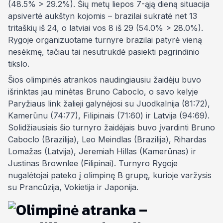
(48.5% > 29.2%). Šių metų liepos 7-ąją dieną situacija
apsivertė aukštyn kojomis – brazilai sukratė net 13
tritaškių iš 24, o latviai vos 8 iš 29 (54.0% > 28.0%).
Rygoje organizuotame turnyre brazilai patyrė vieną
nesėkmę, tačiau tai nesutrukdė pasiekti pagrindinio
tikslo.
Šios olimpinės atrankos naudingiausiu žaidėju buvo
išrinktas jau minėtas Bruno Caboclo, o savo kelyje
Paryžiaus link žalieji galynėjosi su Juodkalnija (81:72),
Kamerūnu (74:77), Filipinais (71:60) ir Latvija (94:69).
Solidžiausiais šio turnyro žaidėjais buvo įvardinti Bruno
Caboclo (Brazilija), Leo Meindlas (Brazilija), Rihardas
Lomažas (Latvija), Jeremiah Hillas (Kamerūnas) ir
Justinas Brownlee (Filipinai). Turnyro Rygoje
nugalėtojai pateko į olimpinę B grupę, kurioje varžysis
su Prancūzija, Vokietija ir Japonija.