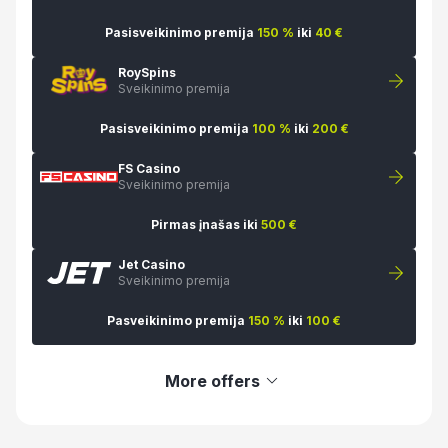
Pasisveikinimo premija
150 %
iki
40 €
RoySpins
Sveikinimo premija
Pasisveikinimo premija
100 %
iki
200 €
FS Casino
Sveikinimo premija
Pirmas įnašas iki
500 €
Jet Casino
Sveikinimo premija
Pasveikinimo premija
150 %
iki
100 €
More offers