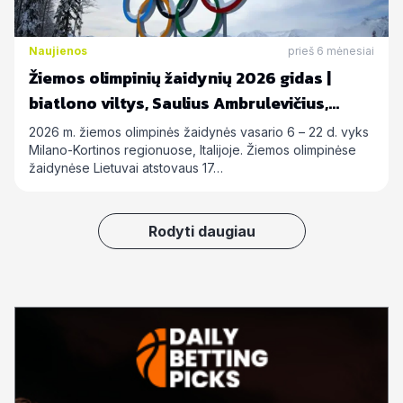
Naujienos
prieš 6 mėnesiai
Žiemos olimpinių žaidynių 2026 gidas |
biatlono viltys, Saulius Ambrulevičius,
Allison Reed ir kiti
2026 m. žiemos olimpinės žaidynės vasario 6 – 22 d. vyks
Milano-Kortinos regionuose, Italijoje. Žiemos olimpinėse
žaidynėse Lietuvai atstovaus 17…
Rodyti daugiau