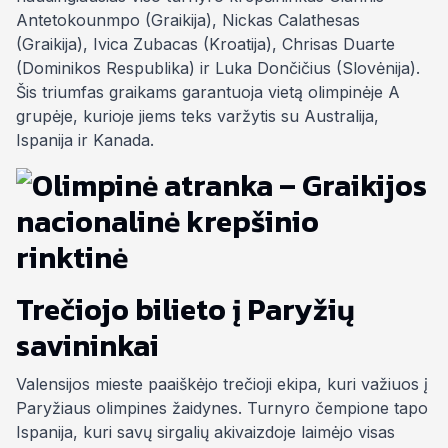
Antetokounmpo (Graikija), Nickas Calathesas
(Graikija), Ivica Zubacas (Kroatija), Chrisas Duarte
(Dominikos Respublika) ir Luka Dončičius (Slovėnija).
Šis triumfas graikams garantuoja vietą olimpinėje A
grupėje, kurioje jiems teks varžytis su Australija,
Ispanija ir Kanada.
Trečiojo bilieto į Paryžių
savininkai
Valensijos mieste paaiškėjo trečioji ekipa, kuri važiuos į
Paryžiaus olimpines žaidynes. Turnyro čempione tapo
Ispanija, kuri savų sirgalių akivaizdoje laimėjo visas