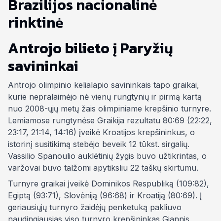
Antrojo bilieto į Paryžių
savininkai
Antrojo olimpinio kelialapio savininkais tapo graikai,
kurie nepralaimėjo nė vienų rungtynių ir pirmą kartą
nuo 2008-ųjų metų žais olimpiniame krepšinio turnyre.
Lemiamose rungtynėse Graikija rezultatu 80:69 (22:22,
23:17, 21:14, 14:16) įveikė Kroatijos krepšininkus, o
istorinį susitikimą stebėjo beveik 12 tūkst. sirgalių.
Vassilio Spanoulio auklėtinių žygis buvo užtikrintas, o
varžovai buvo talžomi apytiksliu 22 taškų skirtumu.
Turnyre graikai įveikė Dominikos Respubliką (109:82),
Egiptą (93:71), Slovėniją (96:68) ir Kroatiją (80:69). Į
geriausiųjų turnyro žaidėjų penketuką pakliuvo
naudingiausias viso turnyro krepšininkas Giannis