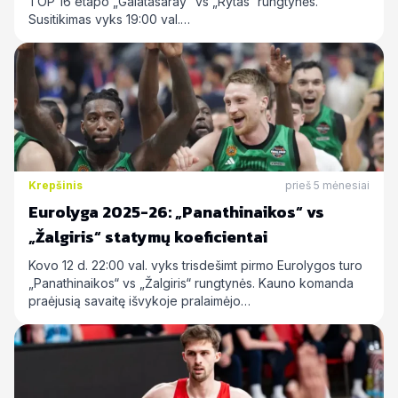
TOP 16 etapo „Galatasaray“ vs „Rytas“ rungtynės.
Susitikimas vyks 19:00 val.…
Krepšinis
prieš 5 mėnesiai
Eurolyga 2025-26: „Panathinaikos“ vs
„Žalgiris“ statymų koeficientai
Kovo 12 d. 22:00 val. vyks trisdešimt pirmo Eurolygos turo
„Panathinaikos“ vs „Žalgiris“ rungtynės. Kauno komanda
praėjusią savaitę išvykoje pralaimėjo…