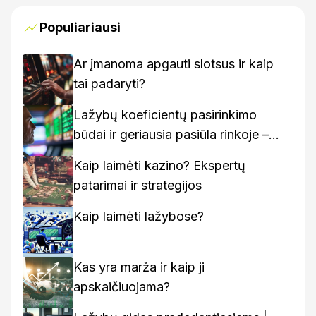
Populiariausi
Ar įmanoma apgauti slotsus ir kaip
tai padaryti?
Lažybų koeficientų pasirinkimo
būdai ir geriausia pasiūla rinkoje –
kaip rasti geriausius variantus
Kaip laimėti kazino? Ekspertų
patarimai ir strategijos
Kaip laimėti lažybose?
Kas yra marža ir kaip ji
apskaičiuojama?