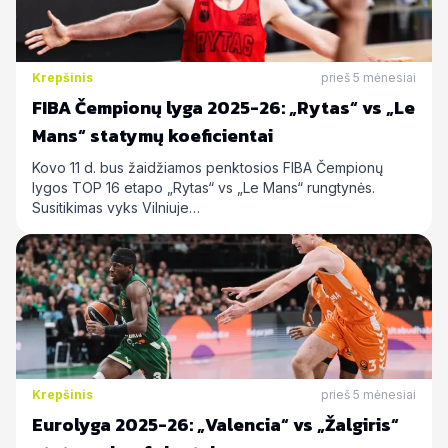
Krepšinis
prieš 5 mėnesiai
FIBA Čempionų lyga 2025-26: „Rytas“ vs „Le
Mans“ statymų koeficientai
Kovo 11 d. bus žaidžiamos penktosios FIBA Čempionų
lygos TOP 16 etapo „Rytas“ vs „Le Mans“ rungtynės.
Susitikimas vyks Vilniuje…
Krepšinis
prieš 5 mėnesiai
Eurolyga 2025-26: „Valencia“ vs „Žalgiris“