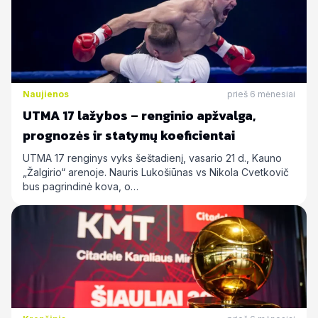
Naujienos
prieš 6 mėnesiai
UTMA 17 lažybos – renginio apžvalga,
prognozės ir statymų koeficientai
UTMA 17 renginys vyks šeštadienį, vasario 21 d., Kauno
„Žalgirio“ arenoje. Nauris Lukošiūnas vs Nikola Cvetkovič
bus pagrindinė kova, o…