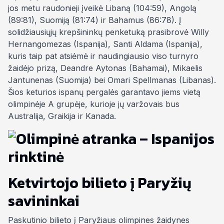
jos metu raudonieji įveikė Libaną (104:59), Angolą
(89:81), Suomiją (81:74) ir Bahamus (86:78). Į
solidžiausiųjų krepšininkų penketuką prasibrovė Willy
Hernangomezas (Ispanija), Santi Aldama (Ispanija),
kuris taip pat atsiėmė ir naudingiausio viso turnyro
žaidėjo prizą, Deandre Aytonas (Bahamai), Mikaelis
Jantunenas (Suomija) bei Omari Spellmanas (Libanas).
Šios keturios ispanų pergalės garantavo jiems vietą
olimpinėje A grupėje, kurioje jų varžovais bus
Australija, Graikija ir Kanada.
Ketvirtojo bilieto į Paryžių
savininkai
Paskutinio bilieto į Paryžiaus olimpines žaidynes