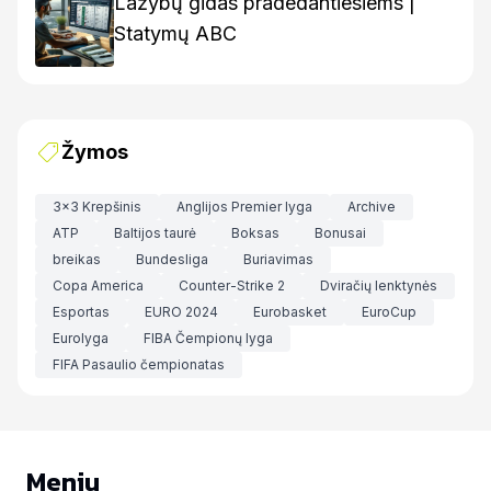
Lažybų gidas pradedantiesiems |
Statymų ABC
Žymos
3x3 Krepšinis
Anglijos Premier lyga
Archive
ATP
Baltijos taurė
Boksas
Bonusai
breikas
Bundesliga
Buriavimas
Copa America
Counter-Strike 2
Dviračių lenktynės
Esportas
EURO 2024
Eurobasket
EuroCup
Eurolyga
FIBA Čempionų lyga
FIFA Pasaulio čempionatas
Meniu