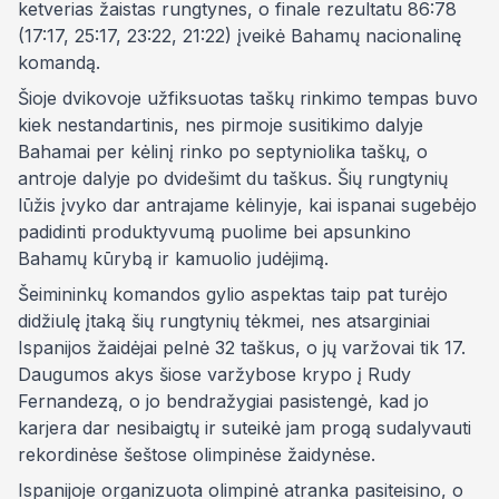
ketverias žaistas rungtynes, o finale rezultatu 86:78
(17:17, 25:17, 23:22, 21:22) įveikė Bahamų nacionalinę
komandą.
Šioje dvikovoje užfiksuotas taškų rinkimo tempas buvo
kiek nestandartinis, nes pirmoje susitikimo dalyje
Bahamai per kėlinį rinko po septyniolika taškų, o
antroje dalyje po dvidešimt du taškus. Šių rungtynių
lūžis įvyko dar antrajame kėlinyje, kai ispanai sugebėjo
padidinti produktyvumą puolime bei apsunkino
Bahamų kūrybą ir kamuolio judėjimą.
Šeimininkų komandos gylio aspektas taip pat turėjo
didžiulę įtaką šių rungtynių tėkmei, nes atsarginiai
Ispanijos žaidėjai pelnė 32 taškus, o jų varžovai tik 17.
Daugumos akys šiose varžybose krypo į Rudy
Fernandezą, o jo bendražygiai pasistengė, kad jo
karjera dar nesibaigtų ir suteikė jam progą sudalyvauti
rekordinėse šeštose olimpinėse žaidynėse.
Ispanijoje organizuota olimpinė atranka pasiteisino, o