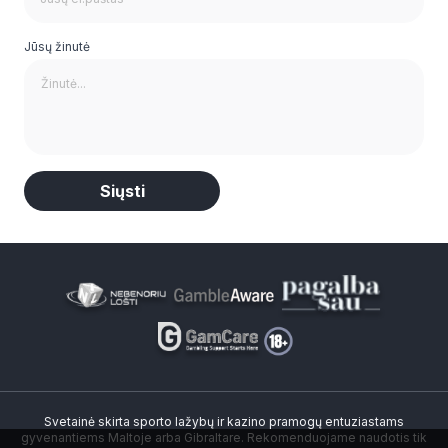
Jūsų žinutė
Alternative:
Svetainė skirta sporto lažybų ir kazino pramogų entuziastams
gyvenantiems Maltoje arba Gibraltare. Rekomenduojame naudotis tik