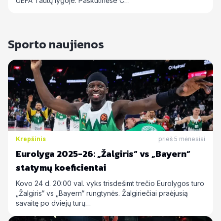
UEFA Tautų lygoje. Paskutinėse C…
Sporto naujienos
Krepšinis
prieš 5 mėnesiai
Eurolyga 2025-26: „Žalgiris“ vs „Bayern“
statymų koeficientai
Kovo 24 d. 20:00 val. vyks trisdešimt trečio Eurolygos turo
„Žalgiris“ vs „Bayern“ rungtynės. Žalgiriečiai praėjusią
savaitę po dviejų turų…