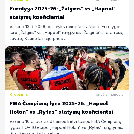
Eurolyga 2025-26: „Žalgiris“ vs „Hapoel“
statymų koeficientai
Vasario 13 d. 20:00 val. vyks dvidešimt aštunto Eurolygos
turo „Žalgiris“ vs „Hapoel“ rungtynės. Žalgiriečiai praėjusią
savaitę Kaune laimėjo prieš…
Krepšinis
prieš 6 mėnesiai
FIBA Čempionų lyga 2025-26: „Hapoel
Holon“ vs „Rytas“ statymų koeficientai
Vasario 10 d. bus žaidžiamos ketvirtosios FIBA Čempionų
lygos TOP 16 etapo „Hapoel Holon“ vs „Rytas“ rungtynės.
Susitikimas vyks Izraelyje…