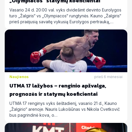
„Olympiacos“ statymų koeficientai
Vasario 24 d. 20:00 val. vyks dvidešimt devinto Eurolygos
turo „Žalgiris“ vs „Olympiacos“ rungtynės. Kauno „Žalgiris“
prieš praėjusią savaitę vykusią Eurolygos pertrauką,…
Naujienos
prieš 6 mėnesiai
UTMA 17 lažybos – renginio apžvalga,
prognozės ir statymų koeficientai
UTMA 17 renginys vyks šeštadienį, vasario 21 d., Kauno
„Žalgirio“ arenoje. Nauris Lukošiūnas vs Nikola Cvetkovič
bus pagrindinė kova, o…