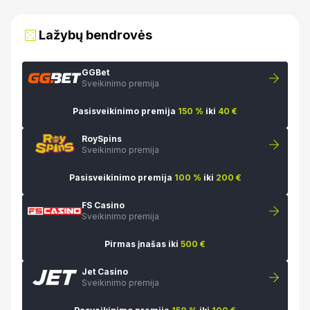
Lažybų bendrovės
GGBet
Sveikinimo premija
Pasisveikinimo premija
150 %
iki
40 €
RoySpins
Sveikinimo premija
Pasisveikinimo premija
100 %
iki
200 €
FS Casino
Sveikinimo premija
Pirmas įnašas iki
500 €
Jet Casino
Sveikinimo premija