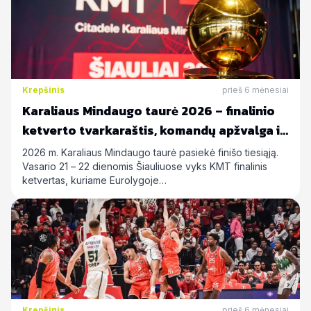
Krepšinis
prieš 6 mėnesiai
Karaliaus Mindaugo taurė 2026 – finalinio
ketverto tvarkaraštis, komandų apžvalga ir
statymų prognozės
2026 m. Karaliaus Mindaugo taurė pasiekė finišo tiesiąją.
Vasario 21 – 22 dienomis Šiauliuose vyks KMT finalinis
ketvertas, kuriame Eurolygoje…
Krepšinis
prieš 6 mėnesiai