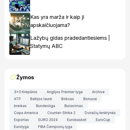
Kas yra marža ir kaip ji
apskaičiuojama?
Lažybų gidas pradedantiesiems |
Statymų ABC
Žymos
3x3 Krepšinis
Anglijos Premier lyga
Archive
ATP
Baltijos taurė
Boksas
Bonusai
breikas
Bundesliga
Buriavimas
Copa America
Counter-Strike 2
Dviračių lenktynės
Esportas
EURO 2024
Eurobasket
EuroCup
Eurolyga
FIBA Čempionų lyga