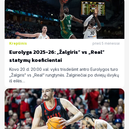
Krepšinis
prieš 5 mėnesiai
Eurolyga 2025-26: „Žalgiris“ vs „Real“
statymų koeficientai
Kovo 20 d. 20:00 val. vyks trisdešimt antro Eurolygos turo
„Žalgiris“ vs „Real“ rungtynės. Žalgiriečiai po dviejų išvykų
iš eilės…