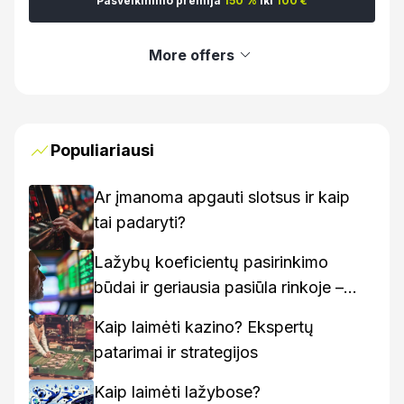
Pasveikinimo premija
150 %
iki
100 €
More offers
Populiariausi
Ar įmanoma apgauti slotsus ir kaip
tai padaryti?
Lažybų koeficientų pasirinkimo
būdai ir geriausia pasiūla rinkoje –
kaip rasti geriausius variantus
Kaip laimėti kazino? Ekspertų
patarimai ir strategijos
Kaip laimėti lažybose?