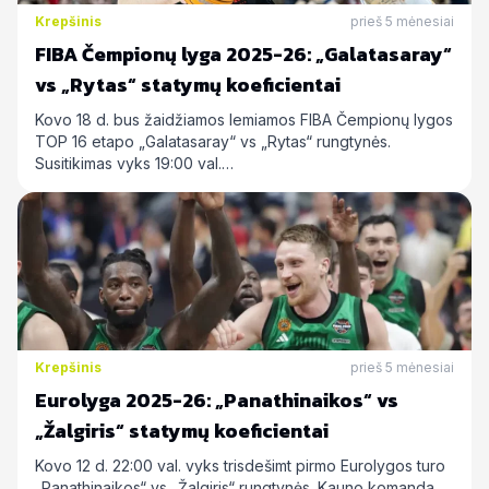
Krepšinis
prieš 5 mėnesiai
FIBA Čempionų lyga 2025-26: „Galatasaray“
vs „Rytas“ statymų koeficientai
Kovo 18 d. bus žaidžiamos lemiamos FIBA Čempionų lygos
TOP 16 etapo „Galatasaray“ vs „Rytas“ rungtynės.
Susitikimas vyks 19:00 val.…
Krepšinis
prieš 5 mėnesiai
Eurolyga 2025-26: „Panathinaikos“ vs
„Žalgiris“ statymų koeficientai
Kovo 12 d. 22:00 val. vyks trisdešimt pirmo Eurolygos turo
„Panathinaikos“ vs „Žalgiris“ rungtynės. Kauno komanda