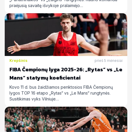
praėjusią savaitę išvykoje pralaimėjo…
Krepšinis
prieš 5 mėnesiai
FIBA Čempionų lyga 2025-26: „Rytas“ vs „Le
Mans“ statymų koeficientai
Kovo 11 d. bus žaidžiamos penktosios FIBA Čempionų
lygos TOP 16 etapo „Rytas“ vs „Le Mans“ rungtynės.
Susitikimas vyks Vilniuje…