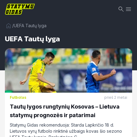
/
UEFA Tautų lyga
UEFA Tautų lyga
Futbolas
prieš 2 metai
Tautų lygos rungtynių Kosovas – Lietuva
statymų prognozės ir patarimai
Statymų Gidas rekomenduoja: Starda Lapkričio 18 d.
Lietuvos vyrų futbolo rinktinė užbaigs kovas šio sezono