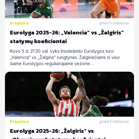
Krepšinis
prieš 5 mėnesiai
Eurolyga 2025-26: „Valencia“ vs „Žalgiris“
statymų koeficientai
Kovo 5 d. 21:30 val. vyks trisdešimto Eurolygos turo
„Valencia“ vs „Žalgiris“ rungtynės. Žalgiriečiams iš viso
šiame Eurolygos reguliariajame sezone…
Krepšinis
prieš 5 mėnesiai
Eurolyga 2025-26: „Žalgiris“ vs