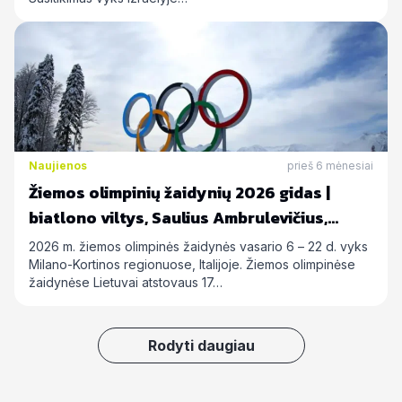
Naujienos
prieš 6 mėnesiai
Žiemos olimpinių žaidynių 2026 gidas |
biatlono viltys, Saulius Ambrulevičius,
Allison Reed ir kiti
2026 m. žiemos olimpinės žaidynės vasario 6 – 22 d. vyks
Milano-Kortinos regionuose, Italijoje. Žiemos olimpinėse
žaidynėse Lietuvai atstovaus 17…
Rodyti daugiau