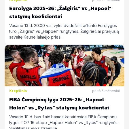
Eurolyga 2025-26: „Žalgiris“ vs „Hapoel“
statymų koeficientai
Vasario 13 d. 20:00 val. vyks dvidešimt aštunto Eurolygos
turo „Žalgiris“ vs „Hapoel“ rungtynės. Žalgiriečiai praėjusią
savaitę Kaune laimėjo prieš…
Krepšinis
prieš 6 mėnesiai
FIBA Čempionų lyga 2025-26: „Hapoel
Holon“ vs „Rytas“ statymų koeficientai
Vasario 10 d. bus žaidžiamos ketvirtosios FIBA Čempionų
lygos TOP 16 etapo „Hapoel Holon“ vs „Rytas“ rungtynės.
Susitikimas vyks Izraelyje…