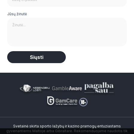
Jūsų žinutė
Alternative:
Svetainė skirta sporto lažybų ir kazino pramogų entuziastams
gyvenantiems Maltoje arba Gibraltare. Rekomenduojame naudotis tik