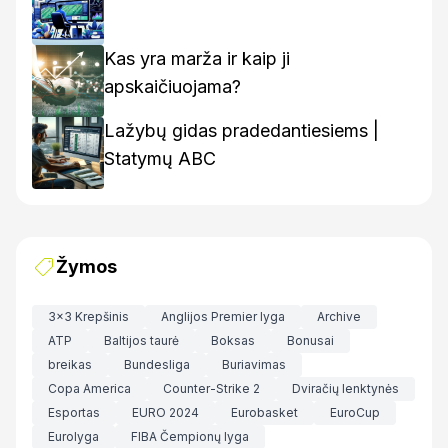
Kas yra marža ir kaip ji
apskaičiuojama?
Lažybų gidas pradedantiesiems |
Statymų ABC
Žymos
3x3 Krepšinis
Anglijos Premier lyga
Archive
ATP
Baltijos taurė
Boksas
Bonusai
breikas
Bundesliga
Buriavimas
Copa America
Counter-Strike 2
Dviračių lenktynės
Esportas
EURO 2024
Eurobasket
EuroCup
Eurolyga
FIBA Čempionų lyga