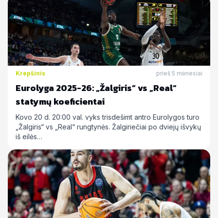
Krepšinis
prieš 5 mėnesiai
Eurolyga 2025-26: „Žalgiris“ vs „Real“
statymų koeficientai
Kovo 20 d. 20:00 val. vyks trisdešimt antro Eurolygos turo
„Žalgiris“ vs „Real“ rungtynės. Žalgiriečiai po dviejų išvykų
iš eilės…