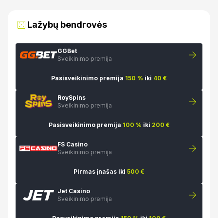
Lažybų bendrovės
GGBet
Sveikinimo premija
Pasisveikinimo premija
150 %
iki
40 €
RoySpins
Sveikinimo premija
Pasisveikinimo premija
100 %
iki
200 €
FS Casino
Sveikinimo premija
Pirmas įnašas iki
500 €
Jet Casino
Sveikinimo premija