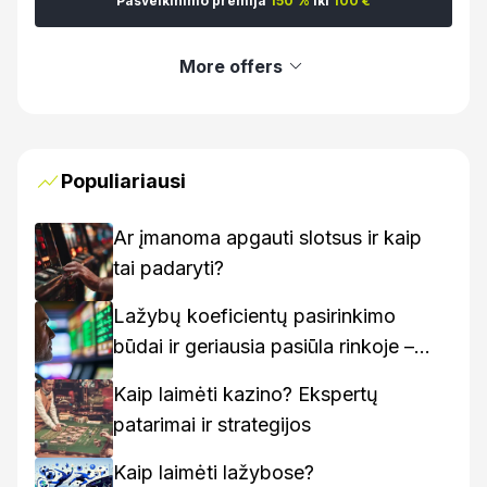
Pasveikinimo premija
150 %
iki
100 €
More offers
Populiariausi
Ar įmanoma apgauti slotsus ir kaip
tai padaryti?
Lažybų koeficientų pasirinkimo
būdai ir geriausia pasiūla rinkoje –
kaip rasti geriausius variantus
Kaip laimėti kazino? Ekspertų
patarimai ir strategijos
Kaip laimėti lažybose?