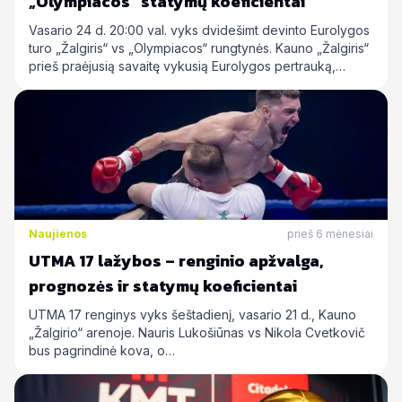
„Olympiacos“ statymų koeficientai
Vasario 24 d. 20:00 val. vyks dvidešimt devinto Eurolygos
turo „Žalgiris“ vs „Olympiacos“ rungtynės. Kauno „Žalgiris“
prieš praėjusią savaitę vykusią Eurolygos pertrauką,…
Naujienos
prieš 6 mėnesiai
UTMA 17 lažybos – renginio apžvalga,
prognozės ir statymų koeficientai
UTMA 17 renginys vyks šeštadienį, vasario 21 d., Kauno
„Žalgirio“ arenoje. Nauris Lukošiūnas vs Nikola Cvetkovič
bus pagrindinė kova, o…