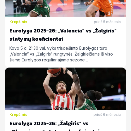
Krepšinis
prieš 5 mėnesiai
Eurolyga 2025-26: „Valencia“ vs „Žalgiris“
statymų koeficientai
Kovo 5 d. 21:30 val. vyks trisdešimto Eurolygos turo
„Valencia“ vs „Žalgiris“ rungtynės. Žalgiriečiams iš viso
šiame Eurolygos reguliariajame sezone…
Krepšinis
prieš 6 mėnesiai
Eurolyga 2025-26: „Žalgiris“ vs