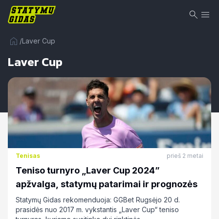
/
Laver Cup
Laver Cup
Tenisas
prieš 2 metai
Teniso turnyro „Laver Cup 2024”
apžvalga, statymų patarimai ir prognozės
Statymų Gidas rekomenduoja: GGBet Rugsėjo 20 d.
prasidės nuo 2017 m. vykstantis „Laver Cup“ teniso