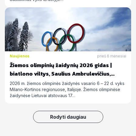
Naujienos
prieš 6 mėnesiai
Žiemos olimpinių žaidynių 2026 gidas |
biatlono viltys, Saulius Ambrulevičius,
Allison Reed ir kiti
2026 m. žiemos olimpinės žaidynės vasario 6 – 22 d. vyks
Milano-Kortinos regionuose, Italijoje. Žiemos olimpinėse
žaidynėse Lietuvai atstovaus 17…
Rodyti daugiau