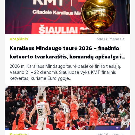
Krepšinis
prieš 6 mėnesiai
Karaliaus Mindaugo taurė 2026 – finalinio
ketverto tvarkaraštis, komandų apžvalga ir
statymų prognozės
2026 m. Karaliaus Mindaugo taurė pasiekė finišo tiesiąją.
Vasario 21 – 22 dienomis Šiauliuose vyks KMT finalinis
ketvertas, kuriame Eurolygoje…
Krepšinis
prieš 6 mėnesiai