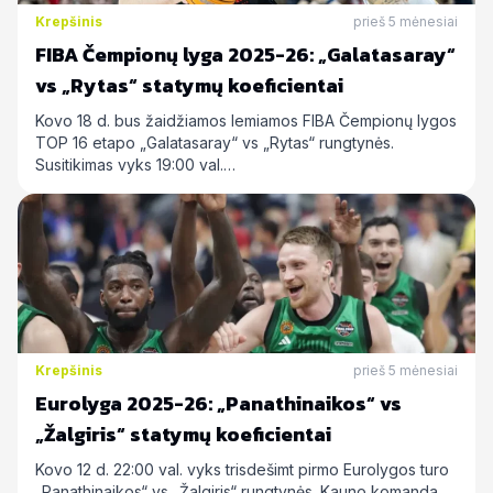
Krepšinis
prieš 5 mėnesiai
FIBA Čempionų lyga 2025-26: „Galatasaray“
vs „Rytas“ statymų koeficientai
Kovo 18 d. bus žaidžiamos lemiamos FIBA Čempionų lygos
TOP 16 etapo „Galatasaray“ vs „Rytas“ rungtynės.
Susitikimas vyks 19:00 val.…
Krepšinis
prieš 5 mėnesiai
Eurolyga 2025-26: „Panathinaikos“ vs
„Žalgiris“ statymų koeficientai
Kovo 12 d. 22:00 val. vyks trisdešimt pirmo Eurolygos turo
„Panathinaikos“ vs „Žalgiris“ rungtynės. Kauno komanda