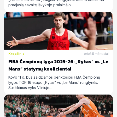
praėjusią savaitę išvykoje pralaimėjo…
Krepšinis
prieš 5 mėnesiai
FIBA Čempionų lyga 2025-26: „Rytas“ vs „Le
Mans“ statymų koeficientai
Kovo 11 d. bus žaidžiamos penktosios FIBA Čempionų
lygos TOP 16 etapo „Rytas“ vs „Le Mans“ rungtynės.
Susitikimas vyks Vilniuje…