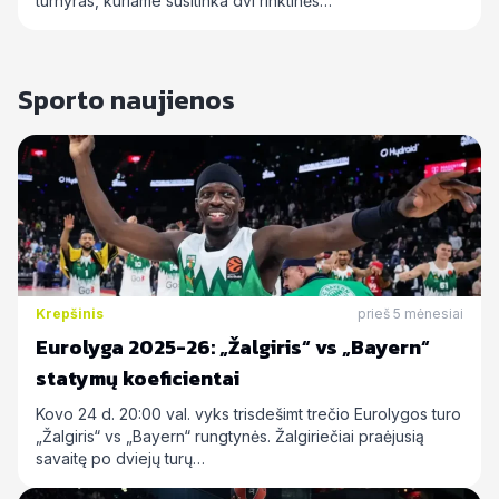
turnyras, kuriame susitinka dvi rinktinės…
Sporto naujienos
Krepšinis
prieš 5 mėnesiai
Eurolyga 2025-26: „Žalgiris“ vs „Bayern“
statymų koeficientai
Kovo 24 d. 20:00 val. vyks trisdešimt trečio Eurolygos turo
„Žalgiris“ vs „Bayern“ rungtynės. Žalgiriečiai praėjusią
savaitę po dviejų turų…