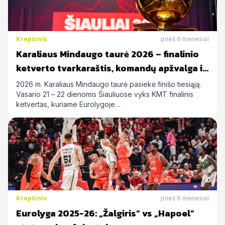
Krepšinis
prieš 6 mėnesiai
Karaliaus Mindaugo taurė 2026 – finalinio
ketverto tvarkaraštis, komandų apžvalga ir
statymų prognozės
2026 m. Karaliaus Mindaugo taurė pasiekė finišo tiesiąją.
Vasario 21 – 22 dienomis Šiauliuose vyks KMT finalinis
ketvertas, kuriame Eurolygoje…
Krepšinis
prieš 6 mėnesiai
Eurolyga 2025-26: „Žalgiris“ vs „Hapoel“