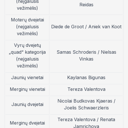
(neįgalusis
Reidas
vežimėlis)
Moterų dvejetai
(neįgalusis
Diede de Groot / Aniek van Koot
vežimėlis)
Vyrų dvejetų
„quad“ kategorija
Samas Schroderis / Nielsas
(neįgalusis
Vinkas
vežimėlis)
Jaunių vienetai
Kaylanas Bigunas
Merginų vienetai
Tereza Valentova
Nicolai Budkovas Kjaeras /
Jaunių dvejetai
Joelis Schwaerzleris
Tereza Valentova / Renata
Merginų dvejetai
Jamrichova