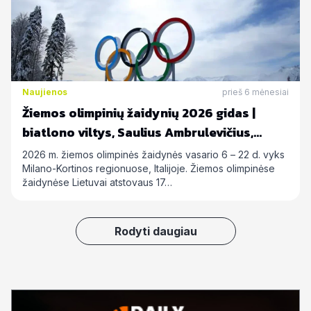
Naujienos
prieš 6 mėnesiai
Žiemos olimpinių žaidynių 2026 gidas |
biatlono viltys, Saulius Ambrulevičius,
Allison Reed ir kiti
2026 m. žiemos olimpinės žaidynės vasario 6 – 22 d. vyks
Milano-Kortinos regionuose, Italijoje. Žiemos olimpinėse
žaidynėse Lietuvai atstovaus 17…
Rodyti daugiau