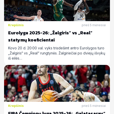
Krepšinis
prieš 5 mėnesiai
Eurolyga 2025-26: „Žalgiris“ vs „Real“
statymų koeficientai
Kovo 20 d. 20:00 val. vyks trisdešimt antro Eurolygos turo
„Žalgiris“ vs „Real“ rungtynės. Žalgiriečiai po dviejų išvykų
iš eilės…
Krepšinis
prieš 5 mėnesiai
FIBA Čempionų lyga 2025-26: „Galatasaray“