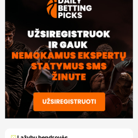
Lažybų bendrovės