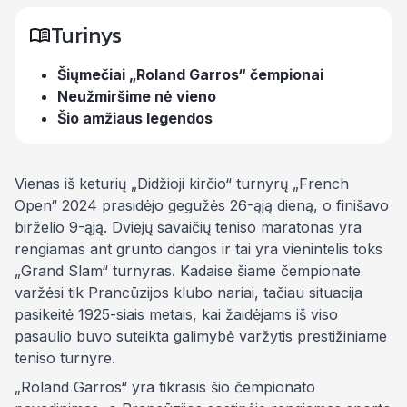
Turinys
Šiųmečiai „Roland Garros“ čempionai
Neužmiršime nė vieno
Šio amžiaus legendos
Vienas iš keturių „Didžioji kirčio“ turnyrų „French
Open“ 2024 prasidėjo gegužės 26-ąją dieną, o finišavo
birželio 9-ąją. Dviejų savaičių teniso maratonas yra
rengiamas ant grunto dangos ir tai yra vienintelis toks
„Grand Slam“ turnyras. Kadaise šiame čempionate
varžėsi tik Prancūzijos klubo nariai, tačiau situacija
pasikeitė 1925-siais metais, kai žaidėjams iš viso
pasaulio buvo suteikta galimybė varžytis prestižiniame
teniso turnyre.
„Roland Garros“ yra tikrasis šio čempionato