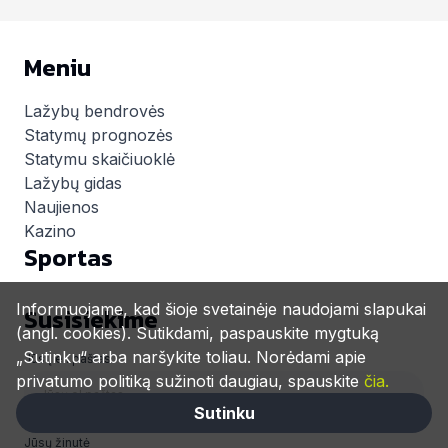
Meniu
Lažybų bendrovės
Statymų prognozės
Statymu skaičiuoklė
Lažybų gidas
Naujienos
Kazino
Sportas
Informuojame, kad šioje svetainėje naudojami slapukai
Susisiekime
(angl. cookies). Sutikdami, paspauskite mygtuką
„Sutinku“ arba naršykite toliau. Norėdami apie
Jūsų el. paštas
privatumo politiką sužinoti daugiau, spauskite
čia.
Sutinku
Jūsų žinutė