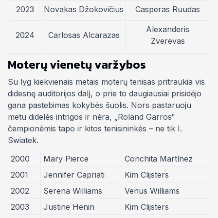
2023
Novakas Džokovičius
Casperas Ruudas
Alexanderis
2024
Carlosas Alcarazas
Zverevas
Moterų vienetų varžybos
Su lyg kiekvienais metais moterų tenisas pritraukia vis
didesnę auditorijos dalį, o prie to daugiausiai prisidėjo
gana pastebimas kokybės šuolis. Nors pastaruoju
metu didelės intrigos ir nėra, „Roland Garros“
čempionėmis tapo ir kitos tenisininkės – ne tik I.
Swiatek.
2000
Mary Pierce
Conchita Martínez
2001
Jennifer Capriati
Kim Clijsters
2002
Serena Williams
Venus Williams
2003
Justine Henin
Kim Clijsters