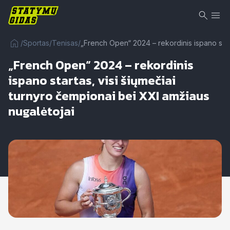
/
Sportas
/
Tenisas
/
„French Open“ 2024 – rekordinis ispano start
„French Open“ 2024 – rekordinis
ispano startas, visi šiųmečiai
turnyro čempionai bei XXI amžiaus
nugalėtojai