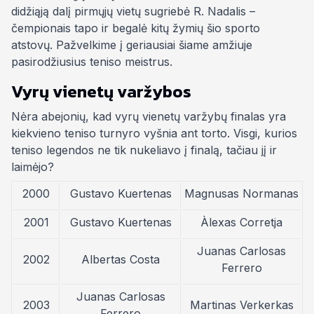
didžiąją dalį pirmųjų vietų sugriebė R. Nadalis –
čempionais tapo ir begalė kitų žymių šio sporto
atstovų. Pažvelkime į geriausiai šiame amžiuje
pasirodžiusius teniso meistrus.
Vyrų vienetų varžybos
Nėra abejonių, kad vyrų vienetų varžybų finalas yra
kiekvieno teniso turnyro vyšnia ant torto. Visgi, kurios
teniso legendos ne tik nukeliavo į finalą, tačiau jį ir
laimėjo?
2000
Gustavo Kuertenas
Magnusas Normanas
2001
Gustavo Kuertenas
Àlexas Corretja
Juanas Carlosas
2002
Albertas Costa
Ferrero
Juanas Carlosas
2003
Martinas Verkerkas
Ferrero