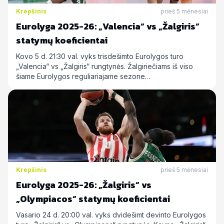
Krepšinis
prieš 5 mėnesiai
Eurolyga 2025-26: „Valencia“ vs „Žalgiris“
statymų koeficientai
Kovo 5 d. 21:30 val. vyks trisdešimto Eurolygos turo
„Valencia“ vs „Žalgiris“ rungtynės. Žalgiriečiams iš viso
šiame Eurolygos reguliariajame sezone…
Krepšinis
prieš 5 mėnesiai
Eurolyga 2025-26: „Žalgiris“ vs
„Olympiacos“ statymų koeficientai
Vasario 24 d. 20:00 val. vyks dvidešimt devinto Eurolygos