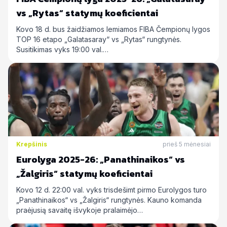
vs „Rytas“ statymų koeficientai
Kovo 18 d. bus žaidžiamos lemiamos FIBA Čempionų lygos
TOP 16 etapo „Galatasaray“ vs „Rytas“ rungtynės.
Susitikimas vyks 19:00 val.…
Krepšinis
prieš 5 mėnesiai
Eurolyga 2025-26: „Panathinaikos“ vs
„Žalgiris“ statymų koeficientai
Kovo 12 d. 22:00 val. vyks trisdešimt pirmo Eurolygos turo
„Panathinaikos“ vs „Žalgiris“ rungtynės. Kauno komanda
praėjusią savaitę išvykoje pralaimėjo…