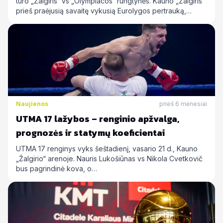
turo „Žalgiris“ vs „Olympiacos“ rungtynės. Kauno „Žalgiris“
prieš praėjusią savaitę vykusią Eurolygos pertrauką,…
Naujienos
prieš 6 mėnesiai
UTMA 17 lažybos – renginio apžvalga,
prognozės ir statymų koeficientai
UTMA 17 renginys vyks šeštadienį, vasario 21 d., Kauno
„Žalgirio“ arenoje. Nauris Lukošiūnas vs Nikola Cvetkovič
bus pagrindinė kova, o…