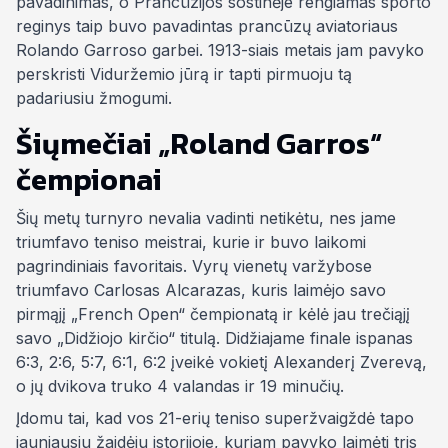
pavadinimas, o Prancūzijos sostinėje rengiamas sporto
reginys taip buvo pavadintas prancūzų aviatoriaus
Rolando Garroso garbei. 1913-siais metais jam pavyko
perskristi Viduržemio jūrą ir tapti pirmuoju tą
padariusiu žmogumi.
Šiųmečiai „Roland Garros“
čempionai
Šių metų turnyro nevalia vadinti netikėtu, nes jame
triumfavo teniso meistrai, kurie ir buvo laikomi
pagrindiniais favoritais. Vyrų vienetų varžybose
triumfavo Carlosas Alcarazas, kuris laimėjo savo
pirmąjį „French Open“ čempionatą ir kėlė jau trečiąjį
savo „Didžiojo kirčio“ titulą. Didžiajame finale ispanas
6:3, 2:6, 5:7, 6:1, 6:2 įveikė vokietį Alexanderį Zverevą,
o jų dvikova truko 4 valandas ir 19 minučių.
Įdomu tai, kad vos 21-erių teniso superžvaigždė tapo
jauniausiu žaidėju istorijoje, kuriam pavyko laimėti tris