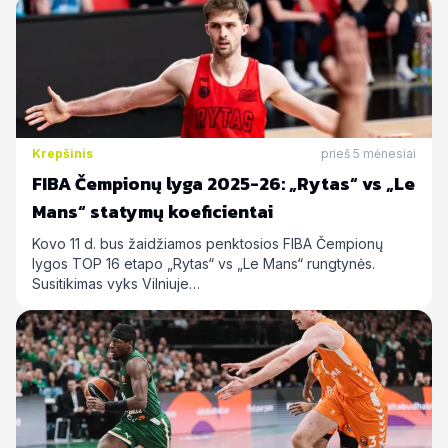
Krepšinis
prieš 5 mėnesiai
FIBA Čempionų lyga 2025-26: „Rytas“ vs „Le
Mans“ statymų koeficientai
Kovo 11 d. bus žaidžiamos penktosios FIBA Čempionų
lygos TOP 16 etapo „Rytas“ vs „Le Mans“ rungtynės.
Susitikimas vyks Vilniuje…