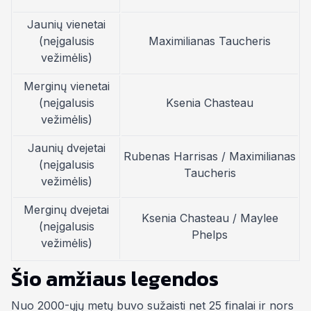
Jaunių vienetai
(neįgalusis
Maximilianas Taucheris
vežimėlis)
Merginų vienetai
(neįgalusis
Ksenia Chasteau
vežimėlis)
Jaunių dvejetai
Rubenas Harrisas / Maximilianas
(neįgalusis
Taucheris
vežimėlis)
Merginų dvejetai
Ksenia Chasteau / Maylee
(neįgalusis
Phelps
vežimėlis)
Šio amžiaus legendos
Nuo 2000-ųjų metų buvo sužaisti net 25 finalai ir nors