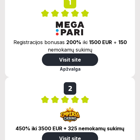
1
Registracijos bonusas
200%
iki
1500 EUR
+
150
nemokamų sukimų
Visit site
Apžvalga
2
450% iki 3500 EUR + 325 nemokamų sukimų
Visit site