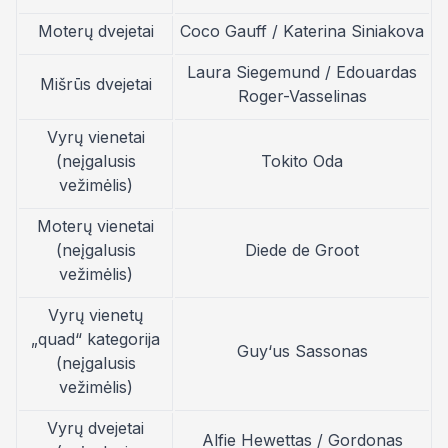
Moterų dvejetai
Coco Gauff / Katerina Siniakova
Laura Siegemund / Edouardas
Mišrūs dvejetai
Roger-Vasselinas
Vyrų vienetai
(neįgalusis
Tokito Oda
vežimėlis)
Moterų vienetai
(neįgalusis
Diede de Groot
vežimėlis)
Vyrų vienetų
„quad“ kategorija
Guy‘us Sassonas
(neįgalusis
vežimėlis)
Vyrų dvejetai
Alfie Hewettas / Gordonas