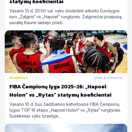
statymų koeficientai
Vasario 13 d. 20:00 val. vyks dvidešimt aštunto Eurolygos
turo „Žalgiris“ vs „Hapoel“ rungtynės. Žalgiriečiai praėjusią
savaitę Kaune laimėjo prieš…
Krepšinis
prieš 6 mėnesiai
FIBA Čempionų lyga 2025-26: „Hapoel
Holon“ vs „Rytas“ statymų koeficientai
Vasario 10 d. bus žaidžiamos ketvirtosios FIBA Čempionų
lygos TOP 16 etapo „Hapoel Holon“ vs „Rytas“ rungtynės.
Susitikimas vyks Izraelyje…