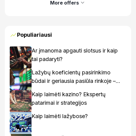
More offers
Populiariausi
Ar įmanoma apgauti slotsus ir kaip
tai padaryti?
Lažybų koeficientų pasirinkimo
būdai ir geriausia pasiūla rinkoje –
kaip rasti geriausius variantus
Kaip laimėti kazino? Ekspertų
patarimai ir strategijos
Kaip laimėti lažybose?