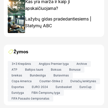
Kas yra marža ir kaip ji
apskaičiuojama?
Lažybų gidas pradedantiesiems |
Statymų ABC
Žymos
3x3 Krepšinis
Anglijos Premier lyga
Archive
ATP
Baltijos taurė
Boksas
Bonusai
breikas
Bundesliga
Buriavimas
Copa America
Counter-Strike 2
Dviračių lenktynės
Esportas
EURO 2024
Eurobasket
EuroCup
Eurolyga
FIBA Čempionų lyga
FIFA Pasaulio čempionatas