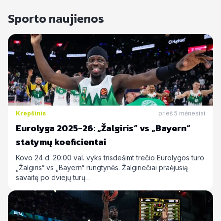
Sporto naujienos
Krepšinis
prieš 5 mėnesiai
Eurolyga 2025-26: „Žalgiris“ vs „Bayern“
statymų koeficientai
Kovo 24 d. 20:00 val. vyks trisdešimt trečio Eurolygos turo
„Žalgiris“ vs „Bayern“ rungtynės. Žalgiriečiai praėjusią
savaitę po dviejų turų…