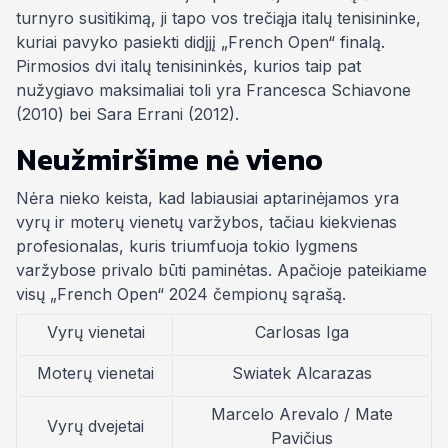
turnyro susitikimą, ji tapo vos trečiąja italų tenisininke,
kuriai pavyko pasiekti didįjį „French Open“ finalą.
Pirmosios dvi italų tenisininkės, kurios taip pat
nužygiavo maksimaliai toli yra Francesca Schiavone
(2010) bei Sara Errani (2012).
Neužmiršime nė vieno
Nėra nieko keista, kad labiausiai aptarinėjamos yra
vyrų ir moterų vienetų varžybos, tačiau kiekvienas
profesionalas, kuris triumfuoja tokio lygmens
varžybose privalo būti paminėtas. Apačioje pateikiame
visų „French Open“ 2024 čempionų sąrašą.
Vyrų vienetai
Carlosas Iga
Moterų vienetai
Swiatek Alcarazas
Marcelo Arevalo / Mate
Vyrų dvejetai
Pavičius