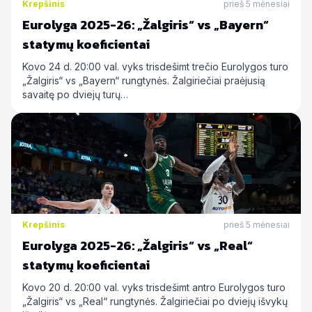
Krepšinis
prieš 5 mėnesiai
Eurolyga 2025-26: „Žalgiris“ vs „Bayern“
statymų koeficientai
Kovo 24 d. 20:00 val. vyks trisdešimt trečio Eurolygos turo
„Žalgiris“ vs „Bayern“ rungtynės. Žalgiriečiai praėjusią
savaitę po dviejų turų…
Krepšinis
prieš 5 mėnesiai
Eurolyga 2025-26: „Žalgiris“ vs „Real“
statymų koeficientai
Kovo 20 d. 20:00 val. vyks trisdešimt antro Eurolygos turo
„Žalgiris“ vs „Real“ rungtynės. Žalgiriečiai po dviejų išvykų