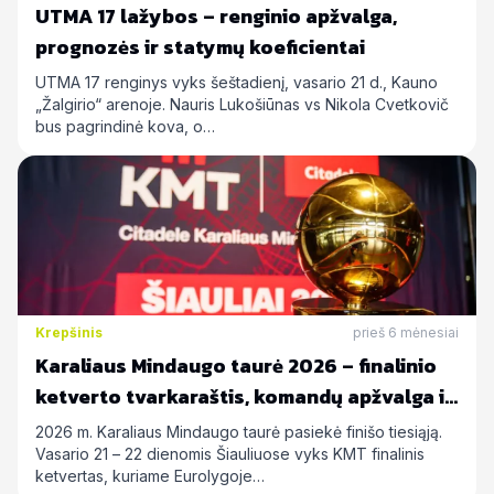
UTMA 17 lažybos – renginio apžvalga,
prognozės ir statymų koeficientai
UTMA 17 renginys vyks šeštadienį, vasario 21 d., Kauno
„Žalgirio“ arenoje. Nauris Lukošiūnas vs Nikola Cvetkovič
bus pagrindinė kova, o…
Krepšinis
prieš 6 mėnesiai
Karaliaus Mindaugo taurė 2026 – finalinio
ketverto tvarkaraštis, komandų apžvalga ir
statymų prognozės
2026 m. Karaliaus Mindaugo taurė pasiekė finišo tiesiąją.
Vasario 21 – 22 dienomis Šiauliuose vyks KMT finalinis
ketvertas, kuriame Eurolygoje…