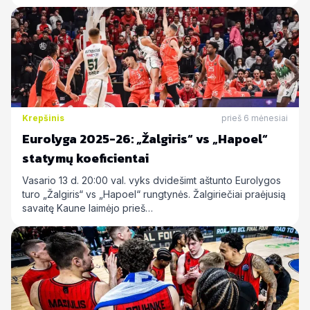
Krepšinis
prieš 6 mėnesiai
Eurolyga 2025-26: „Žalgiris“ vs „Hapoel“
statymų koeficientai
Vasario 13 d. 20:00 val. vyks dvidešimt aštunto Eurolygos
turo „Žalgiris“ vs „Hapoel“ rungtynės. Žalgiriečiai praėjusią
savaitę Kaune laimėjo prieš…