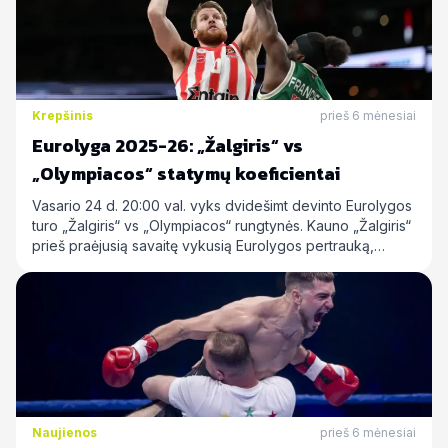
Krepšinis
prieš 6 mėnesiai
Eurolyga 2025-26: „Žalgiris“ vs
„Olympiacos“ statymų koeficientai
Vasario 24 d. 20:00 val. vyks dvidešimt devinto Eurolygos
turo „Žalgiris“ vs „Olympiacos“ rungtynės. Kauno „Žalgiris“
prieš praėjusią savaitę vykusią Eurolygos pertrauką,…
Naujienos
prieš 6 mėnesiai