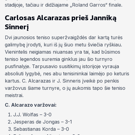
stadijoje, tačiau ir didžiajame „Roland Garros“ finale.
Carlosas Alcarazas prieš Janniką
Sinnerį
Dvi jaunosios teniso superžvaigždės dar kartą turės
galimybę įrodyti, kuri iš jų šiuo metu šviečia ryškiau.
Vienintelis neigiamas niuansas yra tai, kad būsimos
teniso legendos suremia ginklus jau šio turnyro
pusfinalyje. Tarpusavio susitikimų istorijoje vyrauja
absoliuti lygybė, nes abu tenisininkai laimėjo po keturis
kartus. C. Alcarazas ir J. Sinneris įveikė po penkis
varžovus šiame turnyre, o jų aukomis tapo šie teniso
meistrai.
C. Alcarazo varžovai:
J.J. Wolfas – 3-0
Jesperas de Jongas – 3-1
Sebastianas Korda – 3-0