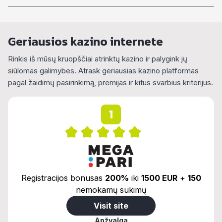
Alternative:
Geriausios kazino internete
Rinkis iš mūsų kruopščiai atrinktų kazino ir palygink jų
siūlomas galimybes. Atrask geriausias kazino platformas
pagal žaidimų pasirinkimą, premijas ir kitus svarbius kriterijus.
1
Registracijos bonusas
200%
iki
1500 EUR
+
150
nemokamų sukimų
Visit site
Apžvalga