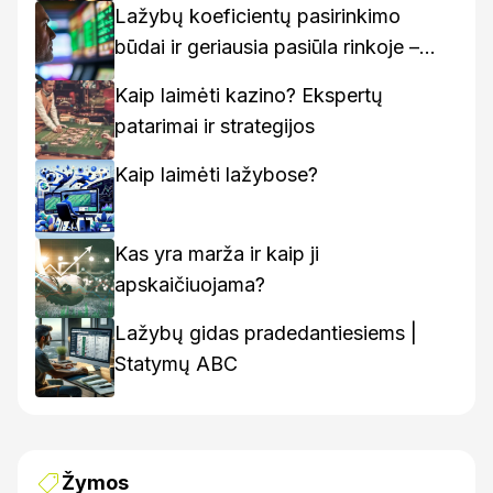
Lažybų koeficientų pasirinkimo
būdai ir geriausia pasiūla rinkoje –
kaip rasti geriausius variantus
Kaip laimėti kazino? Ekspertų
patarimai ir strategijos
Kaip laimėti lažybose?
Kas yra marža ir kaip ji
apskaičiuojama?
Lažybų gidas pradedantiesiems |
Statymų ABC
Žymos