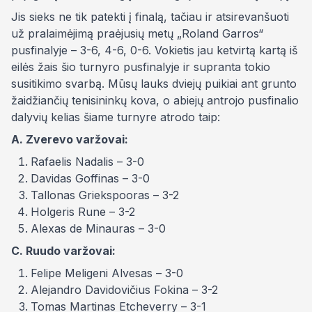
Jis sieks ne tik patekti į finalą, tačiau ir atsirevanšuoti
už pralaimėjimą praėjusių metų „Roland Garros“
pusfinalyje – 3-6, 4-6, 0-6. Vokietis jau ketvirtą kartą iš
eilės žais šio turnyro pusfinalyje ir supranta tokio
susitikimo svarbą. Mūsų lauks dviejų puikiai ant grunto
žaidžiančių tenisininkų kova, o abiejų antrojo pusfinalio
dalyvių kelias šiame turnyre atrodo taip:
A. Zverevo varžovai:
Rafaelis Nadalis – 3-0
Davidas Goffinas – 3-0
Tallonas Griekspooras – 3-2
Holgeris Rune – 3-2
Alexas de Minauras – 3-0
C. Ruudo varžovai:
Felipe Meligeni Alvesas – 3-0
Alejandro Davidovičius Fokina – 3-2
Tomas Martinas Etcheverry – 3-1