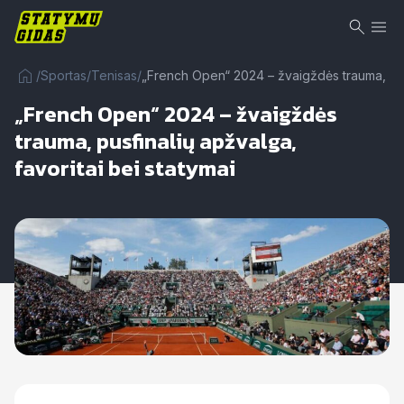
/
Sportas
/
Tenisas
/
„French Open“ 2024 – žvaigždės trauma, pusf
„French Open“ 2024 – žvaigždės
trauma, pusfinalių apžvalga,
favoritai bei statymai