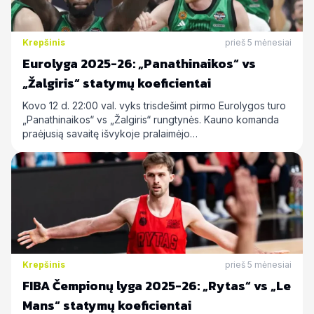
Krepšinis
prieš 5 mėnesiai
Eurolyga 2025-26: „Panathinaikos“ vs
„Žalgiris“ statymų koeficientai
Kovo 12 d. 22:00 val. vyks trisdešimt pirmo Eurolygos turo
„Panathinaikos“ vs „Žalgiris“ rungtynės. Kauno komanda
praėjusią savaitę išvykoje pralaimėjo…
Krepšinis
prieš 5 mėnesiai
FIBA Čempionų lyga 2025-26: „Rytas“ vs „Le
Mans“ statymų koeficientai