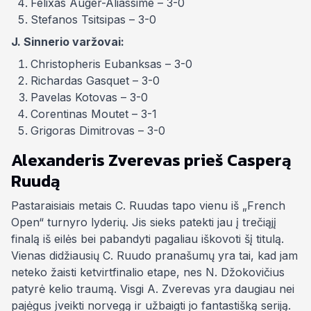
Felixas Auger-Aliassime – 3-0
Stefanos Tsitsipas – 3-0
J. Sinnerio varžovai:
Christopheris Eubanksas – 3-0
Richardas Gasquet – 3-0
Pavelas Kotovas – 3-0
Corentinas Moutet – 3-1
Grigoras Dimitrovas – 3-0
Alexanderis Zverevas prieš Casperą
Ruudą
Pastaraisiais metais C. Ruudas tapo vienu iš „French
Open“ turnyro lyderių. Jis sieks patekti jau į trečiąjį
finalą iš eilės bei pabandyti pagaliau iškovoti šį titulą.
Vienas didžiausių C. Ruudo pranašumų yra tai, kad jam
neteko žaisti ketvirtfinalio etape, nes N. Džokovičius
patyrė kelio traumą. Visgi A. Zverevas yra daugiau nei
pajėgus įveikti norvegą ir užbaigti jo fantastišką seriją.