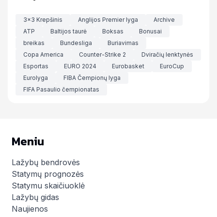
3x3 Krepšinis
Anglijos Premier lyga
Archive
ATP
Baltijos taurė
Boksas
Bonusai
breikas
Bundesliga
Buriavimas
Copa America
Counter-Strike 2
Dviračių lenktynės
Esportas
EURO 2024
Eurobasket
EuroCup
Eurolyga
FIBA Čempionų lyga
FIFA Pasaulio čempionatas
Meniu
Lažybų bendrovės
Statymų prognozės
Statymu skaičiuoklė
Lažybų gidas
Naujienos