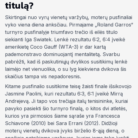
titulą?
Skirtingai nuo vyrų vienetų varžybų, moterų pusfinaliai
vyko viena diena anksčiau. Pirmajame „Roland Garros“
turnyro pusfinalyje triumfavo trečio iš eilės titulo
siekianti Iga Swiatek. Lenkė rezultatu 6:2, 6:4 įveikė
amerikietę Coco Gauff (WTA-3) ir dar kartą
pademonstravo dominuojantį mentalitetą. Svarbu
pabrėžti, kad iš paskutiniųjų dvylikos susitikimų lenkė
laimėjo net vienuolika, o su lyg kiekviena dvikova šis
skaičius tampa vis nepadoresnis.
Kitame pusfinalio susitikime teisę žaisti finale išsikovojo
Jasmine Paolini, kuri rezultatu 6:3, 6:1 įveikė Mirrą
Andrejevą. Ji tapo vos trečiąja italų tenisininke, kuriai
pavyko pasiekti šio turnyro finalą, o kitos dvi atletės,
kurios yra pirmosios šiame sąraše yra Francesca
Schiavone (2010) bei Sara Errani (2012). Didžioji
moterų vienetų dvikova įvyks birželio 8-ąją dieną, o