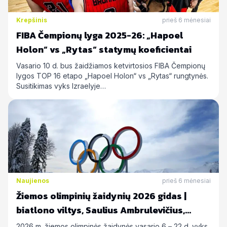
Krepšinis
prieš 6 mėnesiai
FIBA Čempionų lyga 2025-26: „Hapoel
Holon“ vs „Rytas“ statymų koeficientai
Vasario 10 d. bus žaidžiamos ketvirtosios FIBA Čempionų
lygos TOP 16 etapo „Hapoel Holon“ vs „Rytas“ rungtynės.
Susitikimas vyks Izraelyje…
Naujienos
prieš 6 mėnesiai
Žiemos olimpinių žaidynių 2026 gidas |
biatlono viltys, Saulius Ambrulevičius,
Allison Reed ir kiti
2026 m. žiemos olimpinės žaidynės vasario 6 – 22 d. vyks