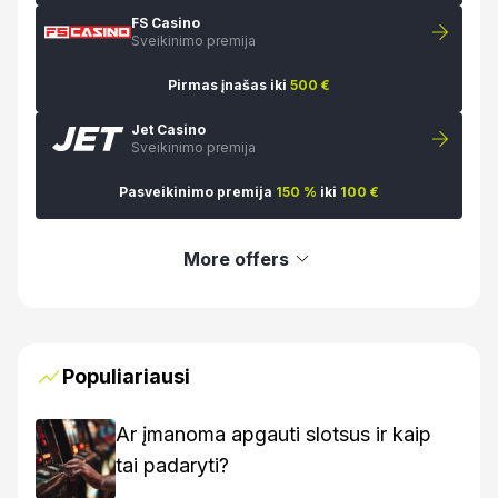
FS Casino
Sveikinimo premija
Pirmas įnašas iki
500 €
Jet Casino
Sveikinimo premija
Pasveikinimo premija
150 %
iki
100 €
More offers
Populiariausi
Ar įmanoma apgauti slotsus ir kaip
tai padaryti?