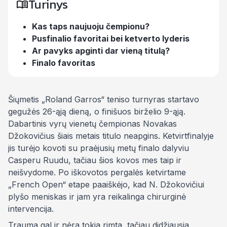
Turinys
Kas taps naujuoju čempionu?
Pusfinalio favoritai bei ketverto lyderis
Ar pavyks apginti dar vieną titulą?
Finalo favoritas
Šiųmetis „Roland Garros“ teniso turnyras startavo
gegužės 26-ąją dieną, o finišuos birželio 9-ąją.
Dabartinis vyrų vienetų čempionas Novakas
Džokovičius šiais metais titulo neapgins. Ketvirtfinalyje
jis turėjo kovoti su praėjusių metų finalo dalyviu
Casperu Ruudu, tačiau šios kovos mes taip ir
neišvydome. Po iškovotos pergalės ketvirtame
„French Open“ etape paaiškėjo, kad N. Džokovičiui
plyšo meniskas ir jam yra reikalinga chirurginė
intervencija.
Trauma gal ir nėra tokia rimta, tačiau didžiausia