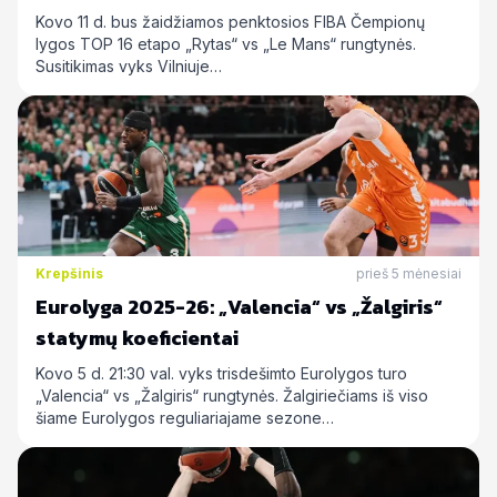
Kovo 11 d. bus žaidžiamos penktosios FIBA Čempionų
lygos TOP 16 etapo „Rytas“ vs „Le Mans“ rungtynės.
Susitikimas vyks Vilniuje…
Krepšinis
prieš 5 mėnesiai
Eurolyga 2025-26: „Valencia“ vs „Žalgiris“
statymų koeficientai
Kovo 5 d. 21:30 val. vyks trisdešimto Eurolygos turo
„Valencia“ vs „Žalgiris“ rungtynės. Žalgiriečiams iš viso
šiame Eurolygos reguliariajame sezone…