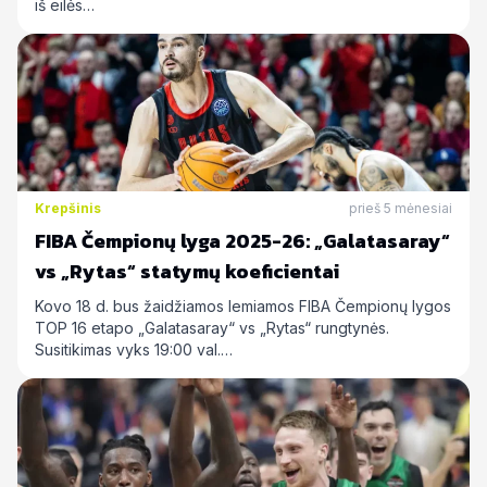
iš eilės…
Krepšinis
prieš 5 mėnesiai
FIBA Čempionų lyga 2025-26: „Galatasaray“
vs „Rytas“ statymų koeficientai
Kovo 18 d. bus žaidžiamos lemiamos FIBA Čempionų lygos
TOP 16 etapo „Galatasaray“ vs „Rytas“ rungtynės.
Susitikimas vyks 19:00 val.…