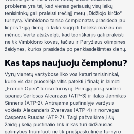
problema yra tai, kad vienas geriausių visų laikų
tenisininkų gali praleisti trečiąjį metų „Didžiojo kirčio“
turnyrą. Vimbldono teniso čempionatas prasideda jau
liepos 1-ąją dieną, o laiko sugrįžti belieka mažiau nei
mėnuo. Verta atsižvelgti, kad teoriškai jis gali praleisti
ne tik Vimbldono kovas, tačiau ir Paryžiaus olimpines
žaidynes, kurios prasideda po penkiasdešimties dienų.
Kas taps naujuoju čempionu?
Vyrų vienetų varžybose liko vos keturi tenisininkai,
kurie vis dar puoselėja viltis patekti į finalą ir laimėti
„French Open“ teniso turnyrą. Pirmąją porą sudaro
ispanas Carlosas Alcarazas (ATP-3) ir italas Jannikas
Sinneris (ATP-2). Antrajame pusfinalyje varžysis
vokietis Alexanderis Zverevas (ATP-4) ir norvegas
Casperas Ruudas (ATP-7). Taigi pažvelkime į šių
žaidėjų kelią pusfinalio link ir kas turi didžiausias
galimybes triumfuoti ne tik priešpaskutinėje turnyro