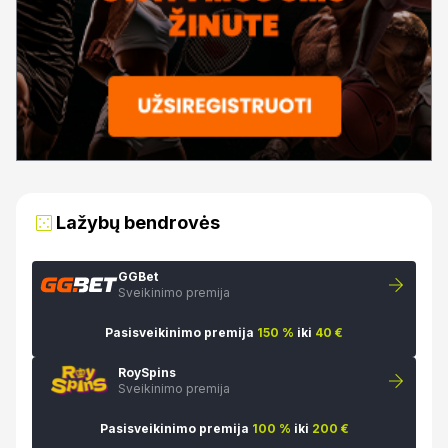
Lažybų bendrovės
GGBet
Sveikinimo premija
Pasisveikinimo premija
150 %
iki
40 €
RoySpins
Sveikinimo premija
Pasisveikinimo premija
100 %
iki
200 €