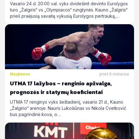
Vasario 24 d. 20:00 val. vyks dvidešimt devinto Eurolygos
turo „Žalgiris“ vs „Olympiacos“ rungtynės. Kauno „Žalgiris“
prieš praėjusią savaitę vykusią Eurolygos pertrauką,…
Naujienos
prieš 6 mėnesiai
UTMA 17 lažybos – renginio apžvalga,
prognozės ir statymų koeficientai
UTMA 17 renginys vyks šeštadienį, vasario 21 d., Kauno
„Žalgirio“ arenoje. Nauris Lukošiūnas vs Nikola Cvetkovič
bus pagrindinė kova, o…