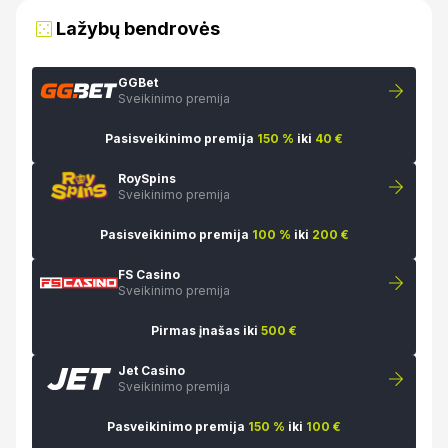
Lažybų bendrovės
GGBet
Sveikinimo premija
Pasisveikinimo premija
150 %
iki
40 €
RoySpins
Sveikinimo premija
Pasisveikinimo premija
100 %
iki
200 €
FS Casino
Sveikinimo premija
Pirmas įnašas iki
500 €
Jet Casino
Sveikinimo premija
Pasveikinimo premija
150 %
iki
100 €