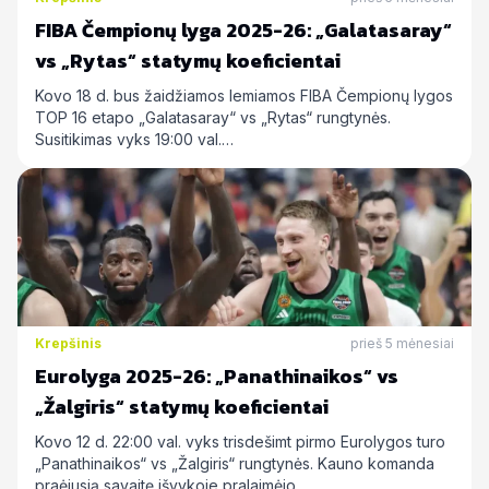
FIBA Čempionų lyga 2025-26: „Galatasaray“
vs „Rytas“ statymų koeficientai
Kovo 18 d. bus žaidžiamos lemiamos FIBA Čempionų lygos
TOP 16 etapo „Galatasaray“ vs „Rytas“ rungtynės.
Susitikimas vyks 19:00 val.…
Krepšinis
prieš 5 mėnesiai
Eurolyga 2025-26: „Panathinaikos“ vs
„Žalgiris“ statymų koeficientai
Kovo 12 d. 22:00 val. vyks trisdešimt pirmo Eurolygos turo
„Panathinaikos“ vs „Žalgiris“ rungtynės. Kauno komanda
praėjusią savaitę išvykoje pralaimėjo…