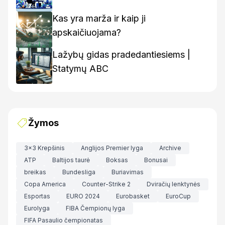
Kas yra marža ir kaip ji
apskaičiuojama?
Lažybų gidas pradedantiesiems |
Statymų ABC
Žymos
3x3 Krepšinis
Anglijos Premier lyga
Archive
ATP
Baltijos taurė
Boksas
Bonusai
breikas
Bundesliga
Buriavimas
Copa America
Counter-Strike 2
Dviračių lenktynės
Esportas
EURO 2024
Eurobasket
EuroCup
Eurolyga
FIBA Čempionų lyga
FIFA Pasaulio čempionatas