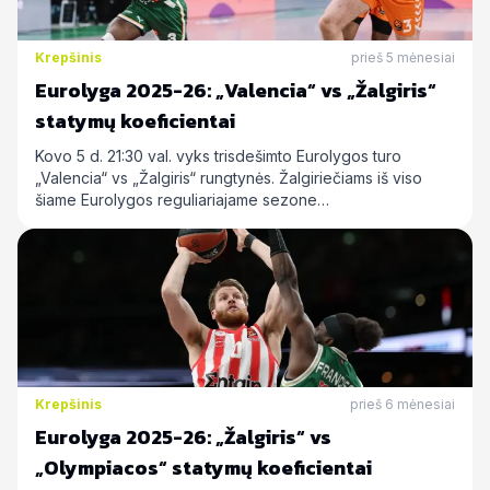
Krepšinis
prieš 5 mėnesiai
Eurolyga 2025-26: „Valencia“ vs „Žalgiris“
statymų koeficientai
Kovo 5 d. 21:30 val. vyks trisdešimto Eurolygos turo
„Valencia“ vs „Žalgiris“ rungtynės. Žalgiriečiams iš viso
šiame Eurolygos reguliariajame sezone…
Krepšinis
prieš 6 mėnesiai
Eurolyga 2025-26: „Žalgiris“ vs
„Olympiacos“ statymų koeficientai