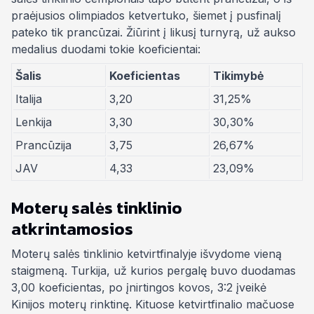
praėjusios olimpiados ketvertuko, šiemet į pusfinalį
pateko tik prancūzai. Žiūrint į likusį turnyrą, už aukso
medalius duodami tokie koeficientai:
Šalis
Koeficientas
Tikimybė
Italija
3,20
31,25%
Lenkija
3,30
30,30%
Prancūzija
3,75
26,67%
JAV
4,33
23,09%
Moterų salės tinklinio
atkrintamosios
Moterų salės tinklinio ketvirtfinalyje išvydome vieną
staigmeną. Turkija, už kurios pergalę buvo duodamas
3,00 koeficientas, po įnirtingos kovos, 3:2 įveikė
Kinijos moterų rinktinę. Kituose ketvirtfinalio mačuose