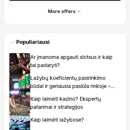
More offers
Populiariausi
Ar įmanoma apgauti slotsus ir kaip
tai padaryti?
Lažybų koeficientų pasirinkimo
būdai ir geriausia pasiūla rinkoje –
kaip rasti geriausius variantus
Kaip laimėti kazino? Ekspertų
patarimai ir strategijos
Kaip laimėti lažybose?