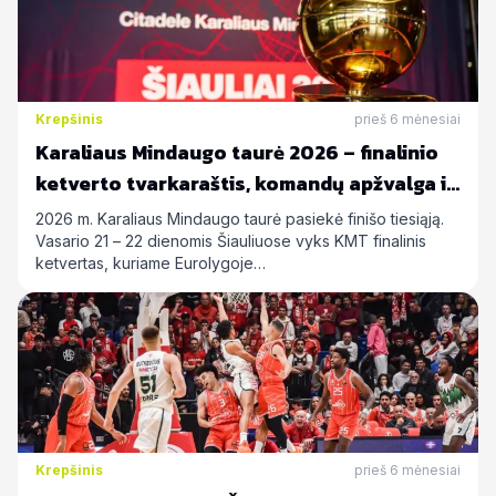
Krepšinis
prieš 6 mėnesiai
Karaliaus Mindaugo taurė 2026 – finalinio
ketverto tvarkaraštis, komandų apžvalga ir
statymų prognozės
2026 m. Karaliaus Mindaugo taurė pasiekė finišo tiesiąją.
Vasario 21 – 22 dienomis Šiauliuose vyks KMT finalinis
ketvertas, kuriame Eurolygoje…
Krepšinis
prieš 6 mėnesiai