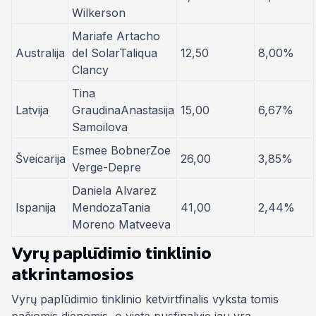
Wilkerson
Mariafe Artacho
Australija
del SolarTaliqua
12,50
8,00%
Clancy
Tina
Latvija
GraudinaAnastasija
15,00
6,67%
Samoilova
Esmee BobnerZoe
Šveicarija
26,00
3,85%
Verge-Depre
Daniela Alvarez
Ispanija
MendozaTania
41,00
2,44%
Moreno Matveeva
Vyrų paplūdimio tinklinio
atkrintamosios
Vyrų paplūdimio tinklinio ketvirtfinalis vyksta tomis