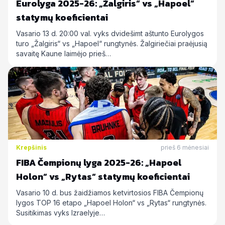
Eurolyga 2025-26: „Žalgiris“ vs „Hapoel“
statymų koeficientai
Vasario 13 d. 20:00 val. vyks dvidešimt aštunto Eurolygos
turo „Žalgiris“ vs „Hapoel“ rungtynės. Žalgiriečiai praėjusią
savaitę Kaune laimėjo prieš…
Krepšinis
prieš 6 mėnesiai
FIBA Čempionų lyga 2025-26: „Hapoel
Holon“ vs „Rytas“ statymų koeficientai
Vasario 10 d. bus žaidžiamos ketvirtosios FIBA Čempionų
lygos TOP 16 etapo „Hapoel Holon“ vs „Rytas“ rungtynės.
Susitikimas vyks Izraelyje…