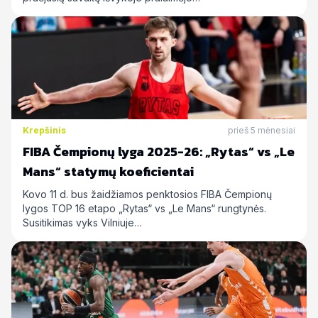
Krepšinis
prieš 5 mėnesiai
FIBA Čempionų lyga 2025-26: „Rytas“ vs „Le
Mans“ statymų koeficientai
Kovo 11 d. bus žaidžiamos penktosios FIBA Čempionų
lygos TOP 16 etapo „Rytas“ vs „Le Mans“ rungtynės.
Susitikimas vyks Vilniuje…