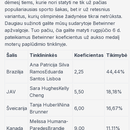
dėmesį tiems, kurie nori statyti ne tik už pačias
populiariausias sporto šakas, bet ir už retesnius
variantus, kurių olimpinėse žaidynėse tikrai netrūksta.
Daugiau sužinoti galite mūsų sudarytoje Betwinner
apžvalgoje. Tuo pačiu, čia galite matyti rugpjūčio 6 d.
pateikiamus Betwinner koeficientus už aukso medalį
moterų paplūdimio tinklinyje.
Šalis
Tinklininkės
Koeficientas
Tikimybė
Ana Patricija Silva
Brazilija
RamosEduarda
2,25
44,44%
Santos Lisboa
Sara HughesKelly
JAV
5,50
18,18%
Cheng
Tanja HuberliNina
Šveicarija
6,00
16,67%
Brunner
Melissa Humana-
Kanada
ParedesBrandie
9,00
11,11%