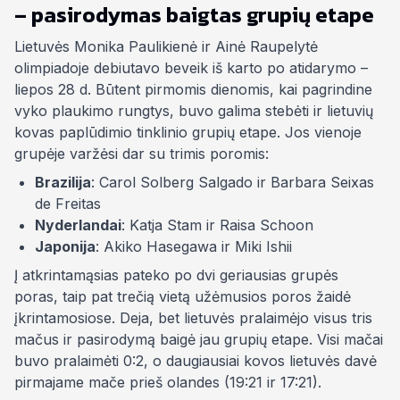
– pasirodymas baigtas grupių etape
Lietuvės Monika Paulikienė ir Ainė Raupelytė
olimpiadoje debiutavo beveik iš karto po atidarymo –
liepos 28 d. Būtent pirmomis dienomis, kai pagrindine
vyko plaukimo rungtys, buvo galima stebėti ir lietuvių
kovas paplūdimio tinklinio grupių etape. Jos vienoje
grupėje varžėsi dar su trimis poromis:
Brazilija
: Carol Solberg Salgado ir Barbara Seixas
de Freitas
Nyderlandai
: Katja Stam ir Raisa Schoon
Japonija
: Akiko Hasegawa ir Miki Ishii
Į atkrintamąsias pateko po dvi geriausias grupės
poras, taip pat trečią vietą užėmusios poros žaidė
įkrintamosiose. Deja, bet lietuvės pralaimėjo visus tris
mačus ir pasirodymą baigė jau grupių etape. Visi mačai
buvo pralaimėti 0:2, o daugiausiai kovos lietuvės davė
pirmajame mače prieš olandes (19:21 ir 17:21).