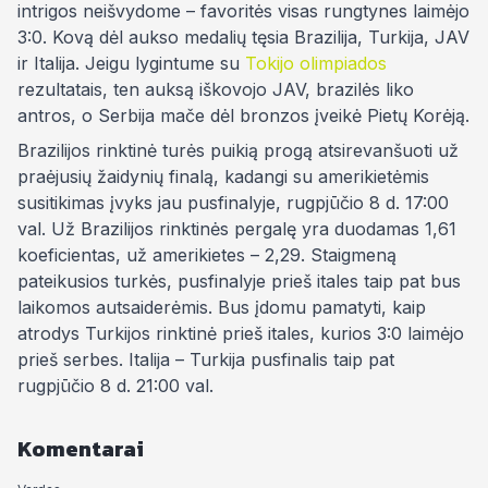
intrigos neišvydome – favoritės visas rungtynes laimėjo
3:0. Kovą dėl aukso medalių tęsia Brazilija, Turkija, JAV
ir Italija. Jeigu lygintume su
Tokijo olimpiados
rezultatais, ten auksą iškovojo JAV, brazilės liko
antros, o Serbija mače dėl bronzos įveikė Pietų Korėją.
Brazilijos rinktinė turės puikią progą atsirevanšuoti už
praėjusių žaidynių finalą, kadangi su amerikietėmis
susitikimas įvyks jau pusfinalyje, rugpjūčio 8 d. 17:00
val. Už Brazilijos rinktinės pergalę yra duodamas 1,61
koeficientas, už amerikietes – 2,29. Staigmeną
pateikusios turkės, pusfinalyje prieš itales taip pat bus
laikomos autsaiderėmis. Bus įdomu pamatyti, kaip
atrodys Turkijos rinktinė prieš itales, kurios 3:0 laimėjo
prieš serbes. Italija – Turkija pusfinalis taip pat
rugpjūčio 8 d. 21:00 val.
Komentarai