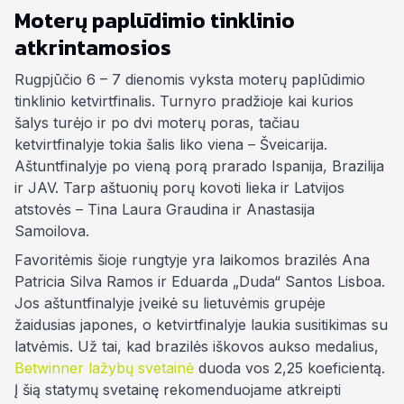
Moterų paplūdimio tinklinio
atkrintamosios
Rugpjūčio 6 – 7 dienomis vyksta moterų paplūdimio
tinklinio ketvirtfinalis. Turnyro pradžioje kai kurios
šalys turėjo ir po dvi moterų poras, tačiau
ketvirtfinalyje tokia šalis liko viena – Šveicarija.
Aštuntfinalyje po vieną porą prarado Ispanija, Brazilija
ir JAV. Tarp aštuonių porų kovoti lieka ir Latvijos
atstovės – Tina Laura Graudina ir Anastasija
Samoilova.
Favoritėmis šioje rungtyje yra laikomos brazilės Ana
Patricia Silva Ramos ir Eduarda „Duda“ Santos Lisboa.
Jos aštuntfinalyje įveikė su lietuvėmis grupėje
žaidusias japones, o ketvirtfinalyje laukia susitikimas su
latvėmis. Už tai, kad brazilės iškovos aukso medalius,
Betwinner lažybų svetainė
duoda vos 2,25 koeficientą.
Į šią statymų svetainę rekomenduojame atkreipti