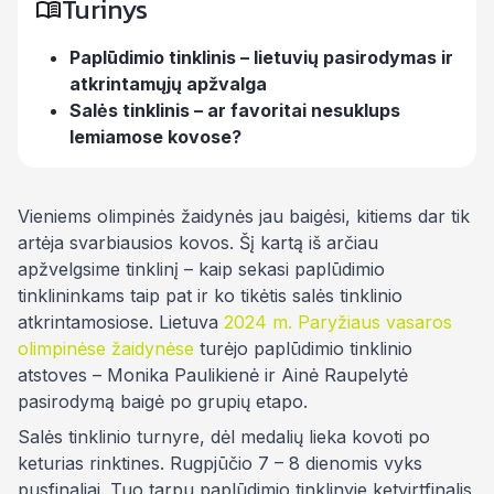
Turinys
Paplūdimio tinklinis – lietuvių pasirodymas ir
atkrintamųjų apžvalga
Salės tinklinis – ar favoritai nesuklups
lemiamose kovose?
Vieniems olimpinės žaidynės jau baigėsi, kitiems dar tik
artėja svarbiausios kovos. Šį kartą iš arčiau
apžvelgsime tinklinį – kaip sekasi paplūdimio
tinklininkams taip pat ir ko tikėtis salės tinklinio
atkrintamosiose. Lietuva
2024 m. Paryžiaus vasaros
olimpinėse žaidynėse
turėjo paplūdimio tinklinio
atstoves – Monika Paulikienė ir Ainė Raupelytė
pasirodymą baigė po grupių etapo.
Salės tinklinio turnyre, dėl medalių lieka kovoti po
keturias rinktines. Rugpjūčio 7 – 8 dienomis vyks
pusfinaliai. Tuo tarpu paplūdimio tinklinyje ketvirtfinalis