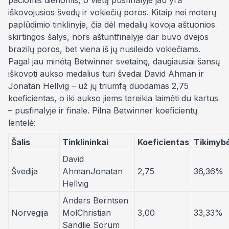
pačiomis dienomis, o vietą pusfinalyje jau yra
iškovojusios švedų ir vokiečių poros. Kitaip nei moterų
paplūdimio tinklinyje, čia dėl medalių kovoja aštuonios
skirtingos šalys, nors aštuntfinalyje dar buvo dvejos
brazilų poros, bet viena iš jų nusileido vokiečiams.
Pagal jau minėtą Betwinner svetainę, daugiausiai šansų
iškovoti aukso medalius turi švedai David Ahman ir
Jonatan Hellvig – už jų triumfą duodamas 2,75
koeficientas, o iki aukso jiems tereikia laimėti du kartus
– pusfinalyje ir finale. Pilna Betwinner koeficientų
lentelė:
Šalis
Tinklininkai
Koeficientas
Tikimyb
David
Švedija
AhmanJonatan
2,75
36,36%
Hellvig
Anders Berntsen
Norvegija
MolChristian
3,00
33,33%
Sandlie Sorum