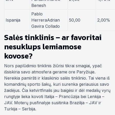
Benesh
Pablo
Ispanija
HerreraAdrian
50,00
2,00%
Gavira Collado
Salės tinklinis – ar favoritai
nesuklups lemiamose
kovose?
Nors paplūdimio tinklinis žiūrisi tikrai smagiai, ypač
išsiskiria savo atmosfera gerame ore Paryžiuje.
Nereikia pamiršti ir klasikinio salės tinklinio. Tai viena iš
komandinių sporto šakų, kuri surenka geriausius savo
žaidėjus. Čia ketvirtfinalis jau baigėsi ir dėl medalių vyrų
rungtyje lieka kovoti Italija – Prancūzija bei Lenkija –
JAV. Moterų pusfinalyje susitinka Brazilija – JAV ir
Turkija – Serbija.