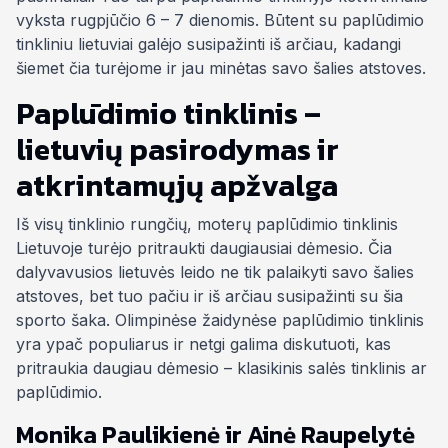
vyksta rugpjūčio 6 – 7 dienomis. Būtent su paplūdimio
tinkliniu lietuviai galėjo susipažinti iš arčiau, kadangi
šiemet čia turėjome ir jau minėtas savo šalies atstoves.
Paplūdimio tinklinis –
lietuvių pasirodymas ir
atkrintamųjų apžvalga
Iš visų tinklinio rungčių, moterų paplūdimio tinklinis
Lietuvoje turėjo pritraukti daugiausiai dėmesio. Čia
dalyvavusios lietuvės leido ne tik palaikyti savo šalies
atstoves, bet tuo pačiu ir iš arčiau susipažinti su šia
sporto šaka. Olimpinėse žaidynėse paplūdimio tinklinis
yra ypač populiarus ir netgi galima diskutuoti, kas
pritraukia daugiau dėmesio – klasikinis salės tinklinis ar
paplūdimio.
Monika Paulikienė ir Ainė Raupelytė