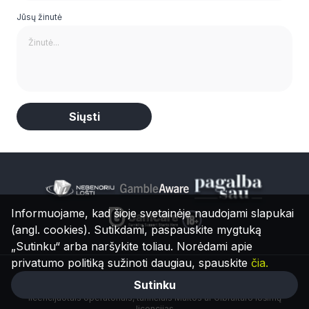
Jūsų žinutė
Alternative:
Informuojame, kad šioje svetainėje naudojami slapukai
(angl. cookies). Sutikdami, paspauskite mygtuką
„Sutinku“ arba naršykite toliau. Norėdami apie
privatumo politiką sužinoti daugiau, spauskite
čia.
Svetainė skirta sporto lažybų ir kazino pramogų entuziastams
Sutinku
gyvenantiems Maltoje arba Gibraltare. Rekomenduojame naudotis tik
licencijuotais operatoriais, turinčiais Maltos ar Gibraltaro lošimų
licencijas