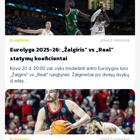
Krepšinis
prieš 5 mėnesiai
Eurolyga 2025-26: „Žalgiris“ vs „Real“
statymų koeficientai
Kovo 20 d. 20:00 val. vyks trisdešimt antro Eurolygos turo
„Žalgiris“ vs „Real“ rungtynės. Žalgiriečiai po dviejų išvykų
iš eilės…
Krepšinis
prieš 5 mėnesiai