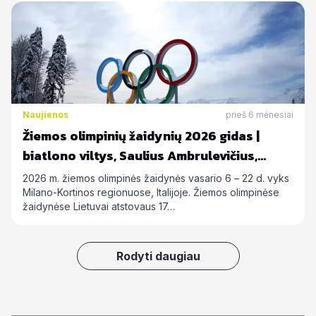
Naujienos
prieš 6 mėnesiai
Žiemos olimpinių žaidynių 2026 gidas |
biatlono viltys, Saulius Ambrulevičius,
Allison Reed ir kiti
2026 m. žiemos olimpinės žaidynės vasario 6 – 22 d. vyks
Milano-Kortinos regionuose, Italijoje. Žiemos olimpinėse
žaidynėse Lietuvai atstovaus 17…
Rodyti daugiau