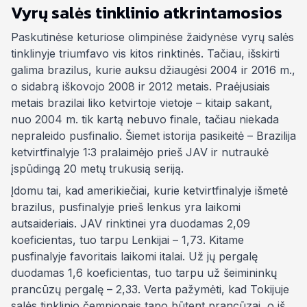
Vyrų salės tinklinio atkrintamosios
Paskutinėse keturiose olimpinėse žaidynėse vyrų salės
tinklinyje triumfavo vis kitos rinktinės. Tačiau, išskirti
galima brazilus, kurie auksu džiaugėsi 2004 ir 2016 m.,
o sidabrą iškovojo 2008 ir 2012 metais. Praėjusiais
metais brazilai liko ketvirtoje vietoje – kitaip sakant,
nuo 2004 m. tik kartą nebuvo finale, tačiau niekada
nepraleido pusfinalio. Šiemet istorija pasikeitė – Brazilija
ketvirtfinalyje 1:3 pralaimėjo prieš JAV ir nutraukė
įspūdingą 20 metų trukusią seriją.
Įdomu tai, kad amerikiečiai, kurie ketvirtfinalyje išmetė
brazilus, pusfinalyje prieš lenkus yra laikomi
autsaideriais. JAV rinktinei yra duodamas 2,09
koeficientas, tuo tarpu Lenkijai – 1,73. Kitame
pusfinalyje favoritais laikomi italai. Už jų pergalę
duodamas 1,6 koeficientas, tuo tarpu už šeimininkų
prancūzų pergalę – 2,33. Verta pažymėti, kad Tokijuje
salės tinklinio čempionais tapo būtent prancūzai, o iš