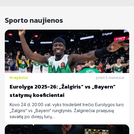
Sporto naujienos
Krepšinis
prieš 5 mėnesiai
Eurolyga 2025-26: „Žalgiris“ vs „Bayern“
statymų koeficientai
Kovo 24 d. 20:00 val. vyks trisdešimt trečio Eurolygos turo
„Žalgiris“ vs „Bayern“ rungtynės. Žalgiriečiai praėjusią
savaitę po dviejų turų…