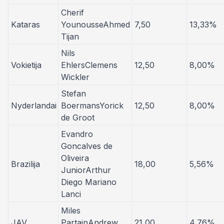
Cherif
Kataras
YounousseAhmed
7,50
13,33%
Tijan
Nils
Vokietija
EhlersClemens
12,50
8,00%
Wickler
Stefan
Nyderlandai
BoermansYorick
12,50
8,00%
de Groot
Evandro
Goncalves de
Oliveira
Brazilija
18,00
5,56%
JuniorArthur
Diego Mariano
Lanci
Miles
JAV
PartainAndrew
21,00
4,76%