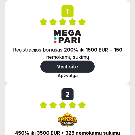
1
Registracijos bonusas
200%
iki
1500 EUR
+
150
nemokamų sukimų
Visit site
Apžvalga
2
450% iki 3500 EUR + 325 nemokamų sukimų