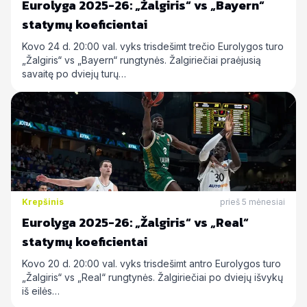
Eurolyga 2025-26: „Žalgiris“ vs „Bayern“
statymų koeficientai
Kovo 24 d. 20:00 val. vyks trisdešimt trečio Eurolygos turo
„Žalgiris“ vs „Bayern“ rungtynės. Žalgiriečiai praėjusią
savaitę po dviejų turų…
Krepšinis
prieš 5 mėnesiai
Eurolyga 2025-26: „Žalgiris“ vs „Real“
statymų koeficientai
Kovo 20 d. 20:00 val. vyks trisdešimt antro Eurolygos turo
„Žalgiris“ vs „Real“ rungtynės. Žalgiriečiai po dviejų išvykų
iš eilės…