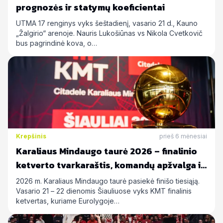
prognozės ir statymų koeficientai
UTMA 17 renginys vyks šeštadienį, vasario 21 d., Kauno
„Žalgirio“ arenoje. Nauris Lukošiūnas vs Nikola Cvetkovič
bus pagrindinė kova, o…
Krepšinis
prieš 6 mėnesiai
Karaliaus Mindaugo taurė 2026 – finalinio
ketverto tvarkaraštis, komandų apžvalga ir
statymų prognozės
2026 m. Karaliaus Mindaugo taurė pasiekė finišo tiesiąją.
Vasario 21 – 22 dienomis Šiauliuose vyks KMT finalinis
ketvertas, kuriame Eurolygoje…