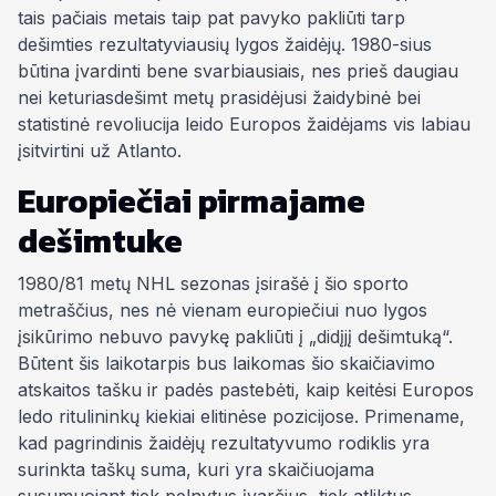
tais pačiais metais taip pat pavyko pakliūti tarp
dešimties rezultatyviausių lygos žaidėjų. 1980-sius
būtina įvardinti bene svarbiausiais, nes prieš daugiau
nei keturiasdešimt metų prasidėjusi žaidybinė bei
statistinė revoliucija leido Europos žaidėjams vis labiau
įsitvirtini už Atlanto.
Europiečiai pirmajame
dešimtuke
1980/81 metų NHL sezonas įsirašė į šio sporto
metraščius, nes nė vienam europiečiui nuo lygos
įsikūrimo nebuvo pavykę pakliūti į „didįjį dešimtuką“.
Būtent šis laikotarpis bus laikomas šio skaičiavimo
atskaitos tašku ir padės pastebėti, kaip keitėsi Europos
ledo ritulininkų kiekiai elitinėse pozicijose. Primename,
kad pagrindinis žaidėjų rezultatyvumo rodiklis yra
surinkta taškų suma, kuri yra skaičiuojama