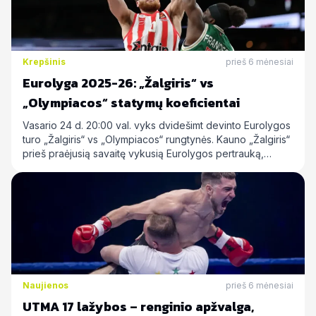
Krepšinis
prieš 6 mėnesiai
Eurolyga 2025-26: „Žalgiris“ vs
„Olympiacos“ statymų koeficientai
Vasario 24 d. 20:00 val. vyks dvidešimt devinto Eurolygos
turo „Žalgiris“ vs „Olympiacos“ rungtynės. Kauno „Žalgiris“
prieš praėjusią savaitę vykusią Eurolygos pertrauką,…
Naujienos
prieš 6 mėnesiai
UTMA 17 lažybos – renginio apžvalga,