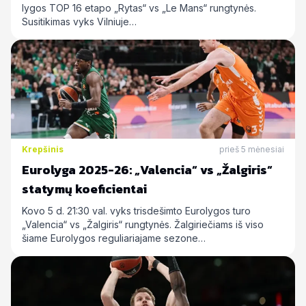
lygos TOP 16 etapo „Rytas“ vs „Le Mans“ rungtynės.
Susitikimas vyks Vilniuje…
Krepšinis
prieš 5 mėnesiai
Eurolyga 2025-26: „Valencia“ vs „Žalgiris“
statymų koeficientai
Kovo 5 d. 21:30 val. vyks trisdešimto Eurolygos turo
„Valencia“ vs „Žalgiris“ rungtynės. Žalgiriečiams iš viso
šiame Eurolygos reguliariajame sezone…