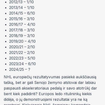
2012/13 – 1/10
2013/14 – 1/10
2014/15 – 6/10
2015/16 – 3/10
2016/17 – 4/10
2017/18 – 3/10
2018/19 – 3/10
2019/20 – 4/10
2020/21 – 2/10
2021/22 – 2/10
2022/23 – 5/10
2023/24 – 6/10
2024/25 – ?
NHL europiečių rezultatyvumas pasiekė aukščiausią
tašką, bet ar gali Senojo žemyno atstovai dar labiau
paspausti akseleratoriaus pedalą ir savo atotrūkį dar
bent kiek padidinti? Europos ledo ritulininkų kiekis
didėja, o jų demonstruojami rezultatai yra ne ką