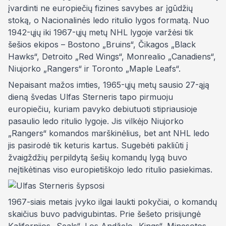
įvardinti ne europiečių fizines savybes ar įgūdžių
stoką, o Nacionalinės ledo ritulio lygos formatą. Nuo
1942-ųjų iki 1967-ųjų metų NHL lygoje varžėsi tik
šešios ekipos – Bostono „Bruins“, Čikagos „Black
Hawks“, Detroito „Red Wings“, Monrealio „Canadiens“,
Niujorko „Rangers“ ir Toronto „Maple Leafs“.
Nepaisant mažos imties, 1965-ųjų metų sausio 27-ąją
dieną švedas Ulfas Sterneris tapo pirmuoju
europiečiu, kuriam pavyko debiutuoti stipriausioje
pasaulio ledo ritulio lygoje. Jis vilkėjo Niujorko
„Rangers“ komandos marškinėlius, bet ant NHL ledo
jis pasirodė tik keturis kartus. Sugebėti pakliūti į
žvaigždžių perpildytą šešių komandų lygą buvo
neįtikėtinas viso europietiškojo ledo ritulio pasiekimas.
1967-siais metais įvyko ilgai laukti pokyčiai, o komandų
skaičius buvo padvigubintas. Prie šešeto prisijungė