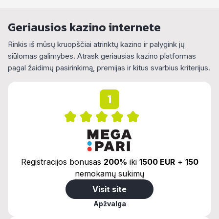
Geriausios kazino internete
Rinkis iš mūsų kruopščiai atrinktų kazino ir palygink jų
siūlomas galimybes. Atrask geriausias kazino platformas
pagal žaidimų pasirinkimą, premijas ir kitus svarbius kriterijus.
1
Registracijos bonusas
200%
iki
1500 EUR
+
150
nemokamų sukimų
Visit site
Apžvalga