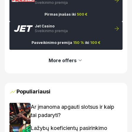
Sveikinimo premija
Pirmas įnašas iki
500 €
Jet Casino
Sveikinimo premija
Pasveikinimo premija
150 %
iki
100 €
More offers
Populiariausi
Ar įmanoma apgauti slotsus ir kaip
tai padaryti?
Lažybų koeficientų pasirinkimo