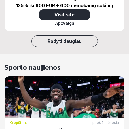
125%
iki
600 EUR + 600 nemokamų sukimų
Visit site
Apžvalga
Rodyti daugiau
Sporto naujienos
Krepšinis
prieš 5 mėnesiai