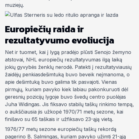
muziejų.
Europiečių raida ir
rezultatyvumo evoliucija
Net ir tuomet, kai į lygą pradėjo plūsti Senojo žemyno
atstovai, NHL europiečių rezultatyvumas ilgą laiką
jokių gyvybės ženklų nerodė. Patekti į rezultatyviausių
žaidėjų penkiasdešimtuką buvo beveik neįmanoma, o
apie dešimtuką buvo galima tik pasvajoti. Vienas
pirmųjų, kuriam pavyko kiek labiau pakonkuruoti dėl
geresnių pozicijų lygoje buvo švedų centro puolėjas
Juha Widingas. Jis fiksavo stabilų taškų rinkimo tempą,
o aukščiausia jis užkopė 1970/71 metų sezone, kai
finišavo su 65 taškais ir užfiksavo 23-ąją vietą.
1976/77 metų sezone europiečių taškų rekordą
pagerino B. Salmingas, kuriam pavyko užimti 21-ąją