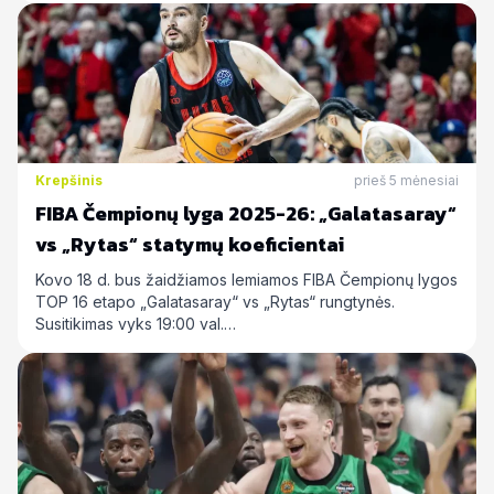
Krepšinis
prieš 5 mėnesiai
FIBA Čempionų lyga 2025-26: „Galatasaray“
vs „Rytas“ statymų koeficientai
Kovo 18 d. bus žaidžiamos lemiamos FIBA Čempionų lygos
TOP 16 etapo „Galatasaray“ vs „Rytas“ rungtynės.
Susitikimas vyks 19:00 val.…