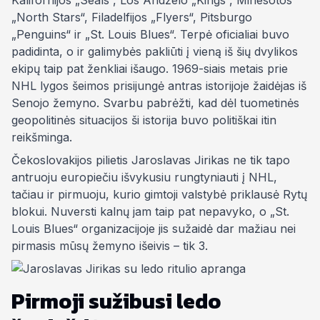
Kalifornijos „Seals“, Los Andželo „Kings“, Minesotos
„North Stars“, Filadelfijos „Flyers“, Pitsburgo
„Penguins“ ir „St. Louis Blues“. Terpė oficialiai buvo
padidinta, o ir galimybės pakliūti į vieną iš šių dvylikos
ekipų taip pat ženkliai išaugo. 1969-siais metais prie
NHL lygos šeimos prisijungė antras istorijoje žaidėjas iš
Senojo žemyno. Svarbu pabrėžti, kad dėl tuometinės
geopolitinės situacijos ši istorija buvo politiškai itin
reikšminga.
Čekoslovakijos pilietis Jaroslavas Jirikas ne tik tapo
antruoju europiečiu išvykusiu rungtyniauti į NHL,
tačiau ir pirmuoju, kurio gimtoji valstybė priklausė Rytų
blokui. Nuversti kalnų jam taip pat nepavyko, o „St.
Louis Blues“ organizacijoje jis sužaidė dar mažiau nei
pirmasis mūsų žemyno išeivis – tik 3.
Pirmoji sužibusi ledo