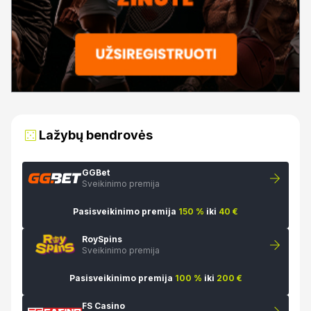
Lažybų bendrovės
GGBet
Sveikinimo premija
Pasisveikinimo premija
150 %
iki
40 €
RoySpins
Sveikinimo premija
Pasisveikinimo premija
100 %
iki
200 €
FS Casino