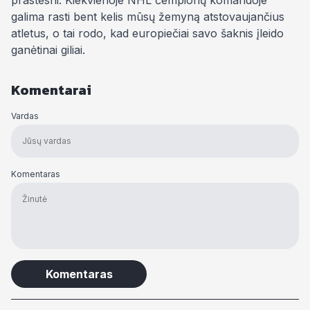
prastesni. Kiekvienoje NHL čempionų komandoje
galima rasti bent kelis mūsų žemyną atstovaujančius
atletus, o tai rodo, kad europiečiai savo šaknis įleido
ganėtinai giliai.
Komentarai
Vardas
Komentaras
Alternative: