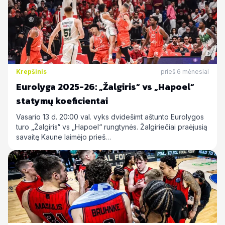
Krepšinis
prieš 6 mėnesiai
Eurolyga 2025-26: „Žalgiris“ vs „Hapoel“
statymų koeficientai
Vasario 13 d. 20:00 val. vyks dvidešimt aštunto Eurolygos
turo „Žalgiris“ vs „Hapoel“ rungtynės. Žalgiriečiai praėjusią
savaitę Kaune laimėjo prieš…