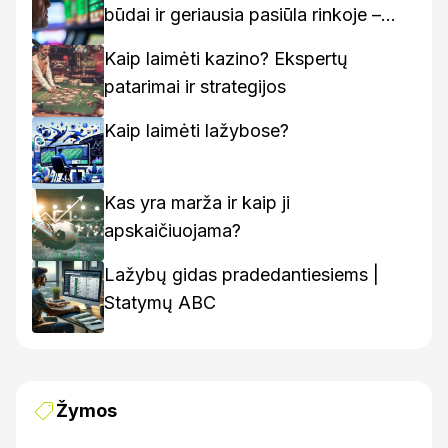
būdai ir geriausia pasiūla rinkoje –
kaip rasti geriausius variantus
Kaip laimėti kazino? Ekspertų
patarimai ir strategijos
Kaip laimėti lažybose?
Kas yra marža ir kaip ji
apskaičiuojama?
Lažybų gidas pradedantiesiems |
Statymų ABC
Žymos