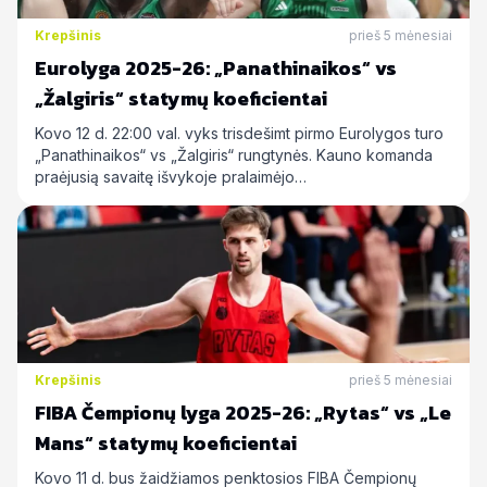
Krepšinis
prieš 5 mėnesiai
Eurolyga 2025-26: „Panathinaikos“ vs
„Žalgiris“ statymų koeficientai
Kovo 12 d. 22:00 val. vyks trisdešimt pirmo Eurolygos turo
„Panathinaikos“ vs „Žalgiris“ rungtynės. Kauno komanda
praėjusią savaitę išvykoje pralaimėjo…
Krepšinis
prieš 5 mėnesiai
FIBA Čempionų lyga 2025-26: „Rytas“ vs „Le
Mans“ statymų koeficientai
Kovo 11 d. bus žaidžiamos penktosios FIBA Čempionų