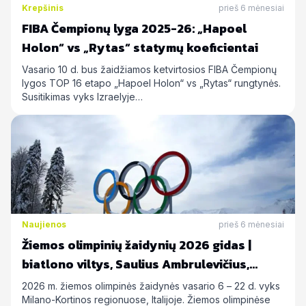
Krepšinis
prieš 6 mėnesiai
FIBA Čempionų lyga 2025-26: „Hapoel
Holon“ vs „Rytas“ statymų koeficientai
Vasario 10 d. bus žaidžiamos ketvirtosios FIBA Čempionų
lygos TOP 16 etapo „Hapoel Holon“ vs „Rytas“ rungtynės.
Susitikimas vyks Izraelyje…
Naujienos
prieš 6 mėnesiai
Žiemos olimpinių žaidynių 2026 gidas |
biatlono viltys, Saulius Ambrulevičius,
Allison Reed ir kiti
2026 m. žiemos olimpinės žaidynės vasario 6 – 22 d. vyks
Milano-Kortinos regionuose, Italijoje. Žiemos olimpinėse