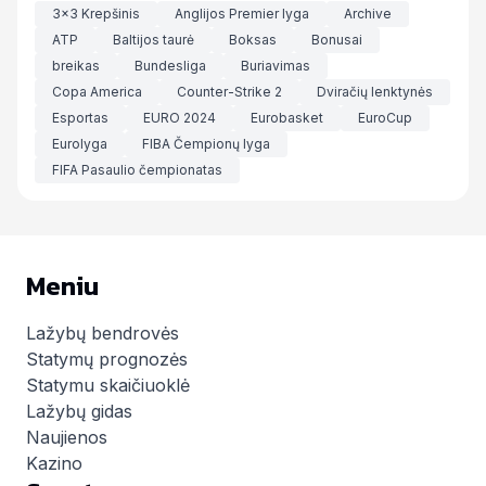
3x3 Krepšinis
Anglijos Premier lyga
Archive
ATP
Baltijos taurė
Boksas
Bonusai
breikas
Bundesliga
Buriavimas
Copa America
Counter-Strike 2
Dviračių lenktynės
Esportas
EURO 2024
Eurobasket
EuroCup
Eurolyga
FIBA Čempionų lyga
FIFA Pasaulio čempionatas
Meniu
Lažybų bendrovės
Statymų prognozės
Statymu skaičiuoklė
Lažybų gidas
Naujienos
Kazino