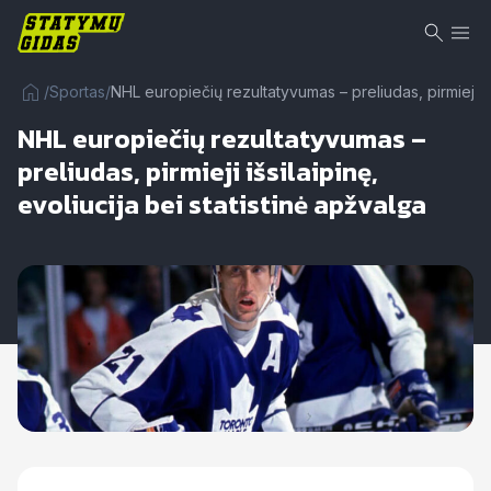
/
Sportas
/
NHL europiečių rezultatyvumas – preliudas, pirmieji išs
NHL europiečių rezultatyvumas –
preliudas, pirmieji išsilaipinę,
evoliucija bei statistinė apžvalga