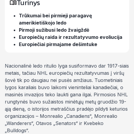
Turinys
Trūkumai bei pirmieji paragavę
amerikietiškojo ledo
Pirmoji sužibusi ledo žvaigždė
Europiečių raida ir rezultatyvumo evoliucija
Europiečiai pirmajame dešimtuke
Nacionalinė ledo ritulio lyga susiformavo dar 1917-siais
metais, tačiau NHL europiečių rezultatyvumas į viršų
šovė tik po daugiau nei pusės amžiaus. Tuometiniais
lygos karaliais buvo laikomi vieninteliai kanadiečiai, o
masinės invazijos teko laukti gana ilgai. Pirmosios NHL
rungtynės buvo sužaistos minėtųjų metų gruodžio 19-
ąją dieną, o istorijos metraščius pradėjo pildyti keturios
organizacijos – Monrealio „Canadiens“, Monrealio
„Wanderers“, Otavos „Senators“ ir Kvebeko
„Bulldogs“.