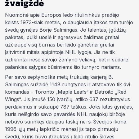
žvaigždė
Nuomonė apie Europos ledo ritulininkus pradėjo
keistis 1973-siais metais, o daugiausia įtakos tam turėjo
švedų gynėjas Borje Salmingas. Jo talentas, įgūdžių
paketas, puiki uoslė ir agresyvus žaidimas greitai
užčiaupė visų burnas bei leido ganėtinai greitai
įsitvirtinti mitais apipintoje NHL lygoje. Jis ne tik
užtikrintai nešė savojo žemyno vėliavą, bet ir sudarė
palankias sąlygas būsimiems šio turnyro nariams.
Per savo septyniolika metų trukusią karjerą B.
Salmingas sužaidė 1148 rungtynes ir atstovavo tik dvi
komandas – Toronto „Maple Leafs“ ir Detroito „Red
Wings“. Jis įmušė 150 įvarčių, atliko 637 rezultatyvius
perdavimus ir sukaupė 787 taškus. Joks kitas gynėjas,
kuris neišgirdo savo pavardės NHL naujokų biržoje
nebuvo surinkęs daugiau taškų nei ši Švedijos ikona.
1996-ųjų metų lapkričio mėnesį jis tapo pirmuoju
švedu, kuris buvo įtrauktas į ledo ritulio šlovės