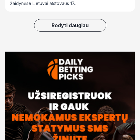
žaidynėse Lietuvai atstovaus 17…
Rodyti daugiau