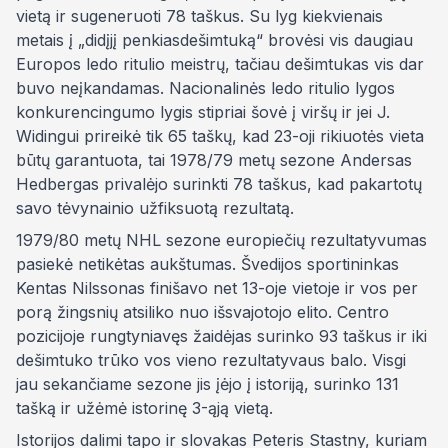
vietą ir sugeneruoti 78 taškus. Su lyg kiekvienais
metais į „didįjį penkiasdešimtuką“ brovėsi vis daugiau
Europos ledo ritulio meistrų, tačiau dešimtukas vis dar
buvo neįkandamas. Nacionalinės ledo ritulio lygos
konkurencingumo lygis stipriai šovė į viršų ir jei J.
Widingui prireikė tik 65 taškų, kad 23-oji rikiuotės vieta
būtų garantuota, tai 1978/79 metų sezone Andersas
Hedbergas privalėjo surinkti 78 taškus, kad pakartotų
savo tėvynainio užfiksuotą rezultatą.
1979/80 metų NHL sezone europiečių rezultatyvumas
pasiekė netikėtas aukštumas. Švedijos sportininkas
Kentas Nilssonas finišavo net 13-oje vietoje ir vos per
porą žingsnių atsiliko nuo išsvajotojo elito. Centro
pozicijoje rungtyniavęs žaidėjas surinko 93 taškus ir iki
dešimtuko trūko vos vieno rezultatyvaus balo. Visgi
jau sekančiame sezone jis įėjo į istoriją, surinko 131
tašką ir užėmė istorinę 3-ąją vietą.
Istorijos dalimi tapo ir slovakas Peteris Stastny, kuriam