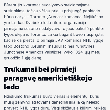
Būtent šis kvartetas sudalyvavo steigiamajame
susirinkime, tačiau vėliau prie jų prisijungė penktasis
būrio narys – Toronto „Arenas“ komanda. Neįtikėtina
yra tai, kad Kvebeko ledo ritulio organizacija
pirmajame sezone nedalyvavo, o juos pakeitė penktoji
lygos ekipa iš Toronto. Laikui bėgant buvo nuspręsta,
kad reikia plėstis, o pirmąja JAV komanda NHL lygoje
tapo Bostono „Bruins“. Inauguracinės rungtynės
Jungtinėse Amerikos Valstijose įvyko 1924-ųjų metų
gruodžio 1-ąją dieną.
Trūkumai bei pirmieji
paragavę amerikietiškojo
ledo
Fiziškumo trūkumas buvo vienas iš elementų, kuris
mūsų žemyno atstovams ganėtinai ilgą laiką neleido
praverti NHL lygos durų. Visgi didžiausia kliūtimi reikėtų