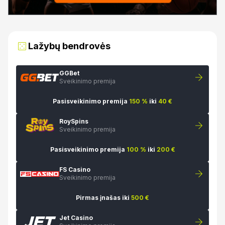
Lažybų bendrovės
GGBet
Sveikinimo premija
Pasisveikinimo premija
150 %
iki
40 €
RoySpins
Sveikinimo premija
Pasisveikinimo premija
100 %
iki
200 €
FS Casino
Sveikinimo premija
Pirmas įnašas iki
500 €
Jet Casino