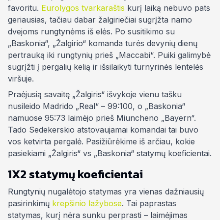
favoritu.
Eurolygos tvarkaraštis
kurį laiką nebuvo pats
geriausias, tačiau dabar žalgiriečiai sugrįžta namo
dvejoms rungtynėms iš elės. Po susitikimo su
„Baskonia“, „Žalgirio“ komanda turės devynių dienų
pertrauką iki rungtynių prieš „Maccabi“. Puiki galimybė
sugrįžti į pergalių kelią ir išsilaikyti turnyrinės lentelės
viršuje.
Praėjusią savaitę „Žalgiris“ išvykoje vienu tašku
nusileido Madrido „Real“ – 99:100, o „Baskonia“
namuose 95:73 laimėjo prieš Miuncheno „Bayern“.
Tado Sedekerskio atstovaujamai komandai tai buvo
vos ketvirta pergalė. Pasižiūrėkime iš arčiau, kokie
pasiekiami „Žalgiris“ vs „Baskonia“ statymų koeficientai.
1X2 statymų koeficientai
Rungtynių nugalėtojo statymas yra vienas dažniausių
pasirinkimų
krepšinio lažybose
. Tai paprastas
statymas, kurį nėra sunku perprasti – laimėjimas