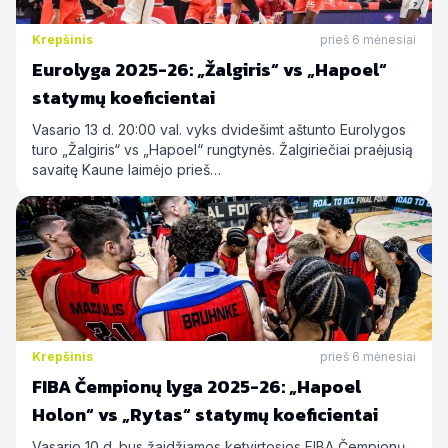
Krepšinis
prieš 6 mėnesiai
Eurolyga 2025-26: „Žalgiris“ vs „Hapoel“
statymų koeficientai
Vasario 13 d. 20:00 val. vyks dvidešimt aštunto Eurolygos
turo „Žalgiris“ vs „Hapoel“ rungtynės. Žalgiriečiai praėjusią
savaitę Kaune laimėjo prieš…
Krepšinis
prieš 6 mėnesiai
FIBA Čempionų lyga 2025-26: „Hapoel
Holon“ vs „Rytas“ statymų koeficientai
Vasario 10 d. bus žaidžiamos ketvirtosios FIBA Čempionų