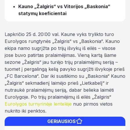
Kauno „Žalgiris“ vs Vitorijos „Baskonia“
statymų koeficientai
Lapkričio 25 d. 20:00 val. Kaune vyks trylikto turo
Eurolygos rungtynės „Žalgiris“ vs „Baskonia“. Kauno
ekipa namo sugrįžta po trijų išvykų iš eilės – visose
jose buvo patirtas pralaimėjimas. Vieną kartą šiame
sezone „Žalgiris“ jau turėjo trijų pralaimėjimų seriją –
tuomet į pergalingą kelią pavyko sugrįžti išvykoje prieš
„FC Barcelona“. Dar iki susitikimo su „Baskonia“ Kauno
„Žalgiris“ sekmadienį laimėjo prieš „Lietkabelį“ ir
nutraukė pralaimėjimų seriją, dabar belieka laimėti
Eurolygoje. Po trijų pralaimėjimų iš eilės „Žalgiris“
Eurolygos turnyrinėje lentelėje
nuo pirmos vietos
nukrito iki penktos.
GERIAUSIOS