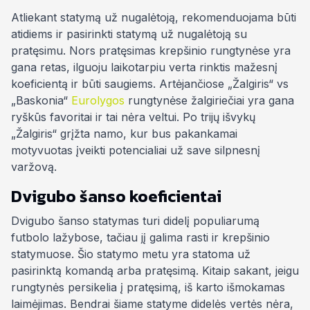
Atliekant statymą už nugalėtoją, rekomenduojama būti
atidiems ir pasirinkti statymą už nugalėtoją su
pratęsimu. Nors pratęsimas krepšinio rungtynėse yra
gana retas, ilguoju laikotarpiu verta rinktis mažesnį
koeficientą ir būti saugiems. Artėjančiose „Žalgiris“ vs
„Baskonia“
Eurolygos
rungtynėse žalgiriečiai yra gana
ryškūs favoritai ir tai nėra veltui. Po trijų išvykų
„Žalgiris“ grįžta namo, kur bus pakankamai
motyvuotas įveikti potencialiai už save silpnesnį
varžovą.
Dvigubo šanso koeficientai
Dvigubo šanso statymas turi didelį populiarumą
futbolo lažybose, tačiau jį galima rasti ir krepšinio
statymuose. Šio statymo metu yra statoma už
pasirinktą komandą arba pratęsimą. Kitaip sakant, jeigu
rungtynės persikelia į pratęsimą, iš karto išmokamas
laimėjimas. Bendrai šiame statyme didelės vertės nėra,