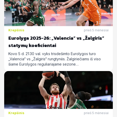
Krepšinis
prieš 5 mėnesiai
Eurolyga 2025-26: „Valencia“ vs „Žalgiris“
statymų koeficientai
Kovo 5 d. 21:30 val. vyks trisdešimto Eurolygos turo
„Valencia“ vs „Žalgiris“ rungtynės. Žalgiriečiams iš viso
šiame Eurolygos reguliariajame sezone…
Krepšinis
prieš 5 mėnesiai