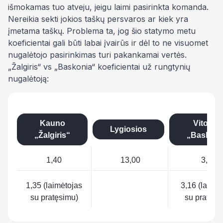
išmokamas tuo atveju, jeigu laimi pasirinkta komanda.
Nereikia sekti jokios taškų persvaros ar kiek yra
įmetama taškų. Problema ta, jog šio statymo metu
koeficientai gali būti labai įvairūs ir dėl to ne visuomet
nugalėtojo pasirinkimas turi pakankamai vertės.
„Žalgiris“ vs „Baskonia“ koeficientai už rungtynių
nugalėtoją:
Kauno
Vitorijo
Lygiosios
„Žalgiris“
„Baskoni
1,40
13,00
3,54
1,35 (laimėtojas
3,16 (laimėt
su pratęsimu)
su pratęsi