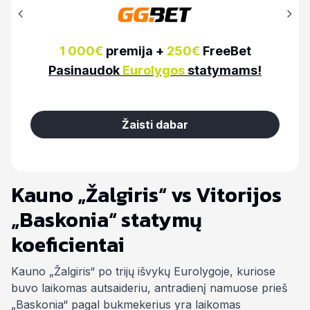
150%
premija iki
100€
Pasinaudok
Eurolygos
statymams!
Žaisti dabar
Kauno „Žalgiris“ vs Vitorijos
„Baskonia“ statymų
koeficientai
Kauno „Žalgiris“ po trijų išvykų Eurolygoje, kuriose
buvo laikomas autsaideriu, antradienį namuose prieš
„Baskonia“ pagal bukmekerius yra laikomas