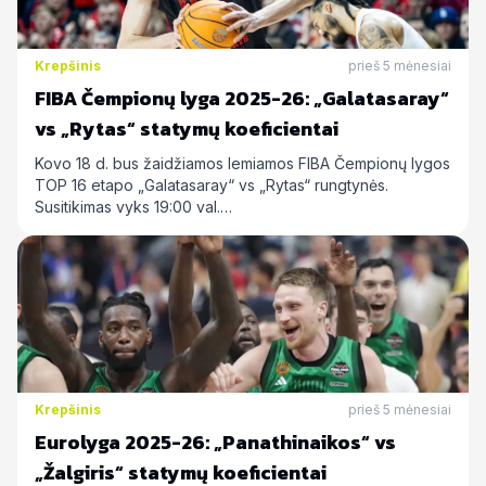
Krepšinis
prieš 5 mėnesiai
FIBA Čempionų lyga 2025-26: „Galatasaray“
vs „Rytas“ statymų koeficientai
Kovo 18 d. bus žaidžiamos lemiamos FIBA Čempionų lygos
TOP 16 etapo „Galatasaray“ vs „Rytas“ rungtynės.
Susitikimas vyks 19:00 val.…
Krepšinis
prieš 5 mėnesiai
Eurolyga 2025-26: „Panathinaikos“ vs
„Žalgiris“ statymų koeficientai