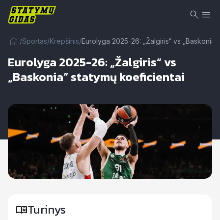
/
Sportas
/
Krepšinis
/
Eurolyga 2025-26: „Žalgiris“ vs „Baskonia“ 
Eurolyga 2025-26: „Žalgiris“ vs
„Baskonia“ statymų koeficientai
Turinys