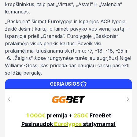
krepšininkus, taip pat „Virtus“, „Asvel“ ir „Valencia“
komandas.
„Baskonia“ šiemet Eurolygoje ir Ispanijos ACB lygoje
žaidė dešimt kartų, o laimėti pavyko vos vieną kartą –
Ispanijoje prieš „Granada“. Eurolygoje „Baskonia“
pralaimėjo visus penkis kartus. Beveik visi
pralaimėjimai triuškinamu skirtumu: -7, -18, -18, -25 ir
-6. „Žalgiris“ šiose rungtynėse turės jau sugrįžusį Nigel
Williams-Goss, kas prideda dar daugiau šansų pasiekti
solidžią pergalę.
GERIAUSIOS
150%
premija iki
100€
Pasinaudok
Eurolygos
statymams!