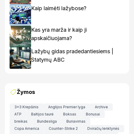
Kaip laimėti lažybose?
Kas yra marža ir kaip ji
apskaičiuojama?
Lažybų gidas pradedantiesiems |
Statymų ABC
Žymos
3x3 Krepšinis
Anglijos Premier lyga
Archive
ATP
Baltijos taurė
Boksas
Bonusai
breikas
Bundesliga
Buriavimas
Copa America
Counter-Strike 2
Dviračių lenktynės