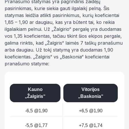
Pranašumo statymas yra pagrindinis žaidėjų
pasirinkimas, kurie siekia gauti ilgalaikį pelną. Šis
statymas leidžia atlikti pasirinkimus, kurių koeficientai
1,85 – 1,90 ar daugiau, kas yra būtent tai, ko reikia
ilgalaikiam pelnui. Už „Žalgirio“ pergalę yra duodamas
vos 1,35 koeficientas, tačiau tikint šios ekipos pergale,
galima rinktis, kad „Žalgiris“ laimės 7 taškų pranašumu
arba daugiau. Už tokį statymą yra duodamas 1,90
koeficientas. „Žalgiris“ vs „Baskonia“ koeficientai
pranašumo statyme:
Kauno
Vitorijos
„Žalgiris“
„Baskonia“
-6,5 @1,90
+6,5 @1,90
-5,5 @1,77
+7,5 @1,74