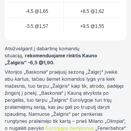
-4,5 @1,65
+8,5 @1,62
-3,5 @1,57
+9,5 @1,55
Atsižvelgiant į dabartinę komandų
situaciją,
rekomenduojame rinktis Kauno
„Žalgiris“
-6,5
@1,90.
Vitorijos „Baskonia“ praėjusį sezoną „Žalgirį“ įveikė
abu kartus, tačiau šiemet komandos lygis yra kiek
mažesnis, tuo tarpu „Žalgiris“ kaip tik, atrodo, padėjęs
žingsnį į priekį. „Baskonia“ į Kauną atvyksta po
pergalės, tuo tarpu „Žalgiris“ Eurolygoje turi trijų
pralaimėjimų seriją, kas jau gali po truputį daryti
spaudimą. Namuose „Žalgiris“ per penkerias
rungtynes pralaimėjo tik kartą – prieš Milano „Olimpia“,
o nugalėti pavyko
Eurolygos čempionus
„Fenerbahce“