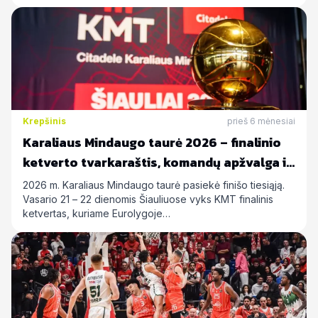
Krepšinis
prieš 6 mėnesiai
Karaliaus Mindaugo taurė 2026 – finalinio
ketverto tvarkaraštis, komandų apžvalga ir
statymų prognozės
2026 m. Karaliaus Mindaugo taurė pasiekė finišo tiesiąją.
Vasario 21 – 22 dienomis Šiauliuose vyks KMT finalinis
ketvertas, kuriame Eurolygoje…