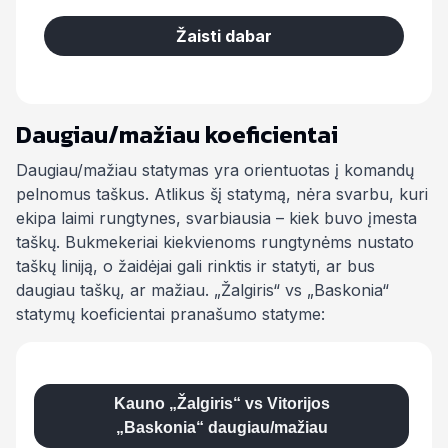
Žaisti dabar
Daugiau/mažiau koeficientai
Daugiau/mažiau statymas yra orientuotas į komandų
pelnomus taškus. Atlikus šį statymą, nėra svarbu, kuri
ekipa laimi rungtynes, svarbiausia – kiek buvo įmesta
taškų. Bukmekeriai kiekvienoms rungtynėms nustato
taškų liniją, o žaidėjai gali rinktis ir statyti, ar bus
daugiau taškų, ar mažiau. „Žalgiris“ vs „Baskonia“
statymų koeficientai pranašumo statyme:
Kauno „Žalgiris“ vs Vitorijos
„Baskonia“ daugiau/mažiau