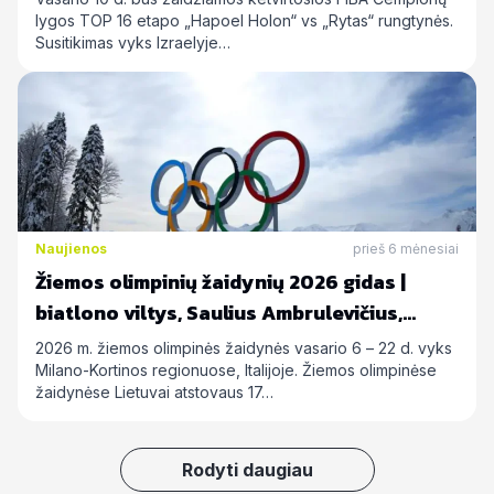
lygos TOP 16 etapo „Hapoel Holon“ vs „Rytas“ rungtynės.
Susitikimas vyks Izraelyje…
Naujienos
prieš 6 mėnesiai
Žiemos olimpinių žaidynių 2026 gidas |
biatlono viltys, Saulius Ambrulevičius,
Allison Reed ir kiti
2026 m. žiemos olimpinės žaidynės vasario 6 – 22 d. vyks
Milano-Kortinos regionuose, Italijoje. Žiemos olimpinėse
žaidynėse Lietuvai atstovaus 17…
Rodyti daugiau