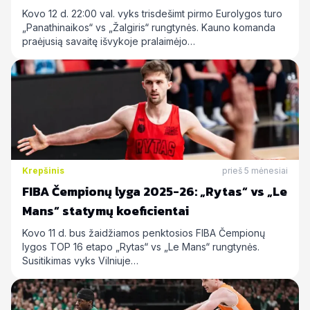
Kovo 12 d. 22:00 val. vyks trisdešimt pirmo Eurolygos turo
„Panathinaikos“ vs „Žalgiris“ rungtynės. Kauno komanda
praėjusią savaitę išvykoje pralaimėjo…
Krepšinis
prieš 5 mėnesiai
FIBA Čempionų lyga 2025-26: „Rytas“ vs „Le
Mans“ statymų koeficientai
Kovo 11 d. bus žaidžiamos penktosios FIBA Čempionų
lygos TOP 16 etapo „Rytas“ vs „Le Mans“ rungtynės.
Susitikimas vyks Vilniuje…