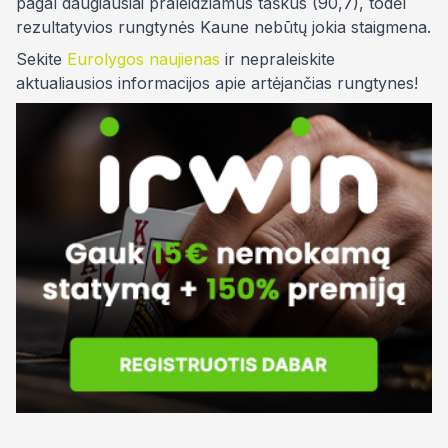
pagal daugiausiai praleidžiamus taškus (90,7), todėl
rezultatyvios rungtynės Kaune nebūtų jokia staigmena.
Sekite
Eurolygos naujienas
ir nepraleiskite
aktualiausios informacijos apie artėjančias rungtynes!