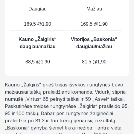
Daugiau
Mažiau
169,5 @1,90
169,5 @1,90
Kauno „Žalgiris“
Vitorijos „Baskonia“
daugiau/mažiau
daugiau/mažiau
88,5 @1,90
81,5 @1,90
Kauno „Žalgiris“ prieš trejas išvykos rungtynes buvo
mažiausiai taškų praleidžianti komanda. Vidurkį stipriai
numušė „Virtus“ 65 pelnyti taškai ir 59 „Asvel“ taškai.
Paskutinėse trejose rungtynėse „Žalgiris“ prasileido 95,
95 ir 100 taškų. Dabar per rungtynes žalgiriečiai
praleidžia po 81,3 ir turi trečią geriausią rezultatą.
„Baskonia“ gynyba šiemet tikrai nežiba – antra vieta