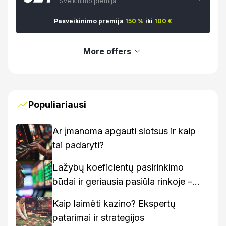
Sveikinimo premija
Pasveikinimo premija
150 %
iki
100 €
More offers
Populiariausi
Ar įmanoma apgauti slotsus ir kaip
tai padaryti?
Lažybų koeficientų pasirinkimo
būdai ir geriausia pasiūla rinkoje –
kaip rasti geriausius variantus
Kaip laimėti kazino? Ekspertų
patarimai ir strategijos