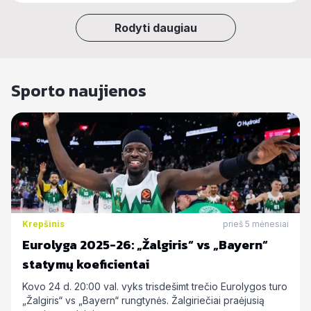
Rodyti daugiau
Sporto naujienos
Krepšinis
prieš 5 mėnesiai
Eurolyga 2025-26: „Žalgiris“ vs „Bayern“
statymų koeficientai
Kovo 24 d. 20:00 val. vyks trisdešimt trečio Eurolygos turo
„Žalgiris“ vs „Bayern“ rungtynės. Žalgiriečiai praėjusią