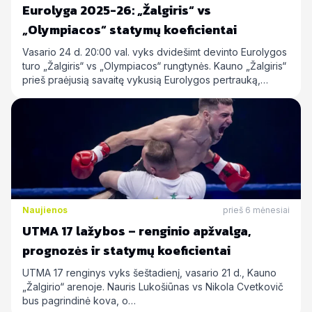
Eurolyga 2025-26: „Žalgiris“ vs
„Olympiacos“ statymų koeficientai
Vasario 24 d. 20:00 val. vyks dvidešimt devinto Eurolygos
turo „Žalgiris“ vs „Olympiacos“ rungtynės. Kauno „Žalgiris“
prieš praėjusią savaitę vykusią Eurolygos pertrauką,…
Naujienos
prieš 6 mėnesiai
UTMA 17 lažybos – renginio apžvalga,
prognozės ir statymų koeficientai
UTMA 17 renginys vyks šeštadienį, vasario 21 d., Kauno
„Žalgirio“ arenoje. Nauris Lukošiūnas vs Nikola Cvetkovič
bus pagrindinė kova, o…