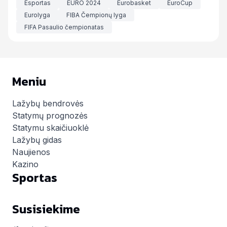
Esportas
EURO 2024
Eurobasket
EuroCup
Eurolyga
FIBA Čempionų lyga
FIFA Pasaulio čempionatas
Meniu
Lažybų bendrovės
Statymų prognozės
Statymu skaičiuoklė
Lažybų gidas
Naujienos
Kazino
Sportas
Susisiekime