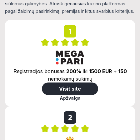
siūlomas galimybes. Atrask geriausias kazino platformas
pagal žaidimų pasirinkimą, premijas ir kitus svarbius kriterijus.
1
Registracijos bonusas
200%
iki
1500 EUR
+
150
nemokamų sukimų
Visit site
Apžvalga
2