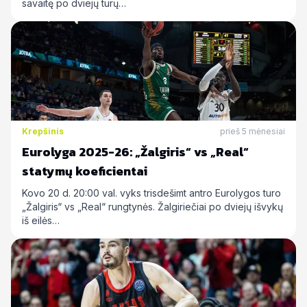
savaitę po dviejų turų…
Krepšinis
prieš 5 mėnesiai
Eurolyga 2025-26: „Žalgiris“ vs „Real“
statymų koeficientai
Kovo 20 d. 20:00 val. vyks trisdešimt antro Eurolygos turo
„Žalgiris“ vs „Real“ rungtynės. Žalgiriečiai po dviejų išvykų
iš eilės…