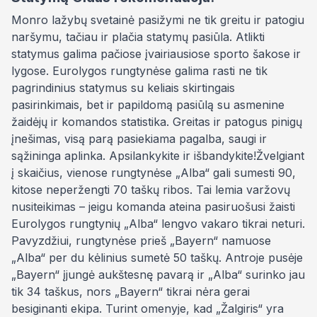
Monro lažybų svetainė pasižymi ne tik greitu ir patogiu
naršymu, tačiau ir plačia statymų pasiūla. Atlikti
statymus galima pačiose įvairiausiose sporto šakose ir
lygose. Eurolygos rungtynėse galima rasti ne tik
pagrindinius statymus su keliais skirtingais
pasirinkimais, bet ir papildomą pasiūlą su asmenine
žaidėjų ir komandos statistika. Greitas ir patogus pinigų
įnešimas, visą parą pasiekiama pagalba, saugi ir
sąžininga aplinka. Apsilankykite ir išbandykite!Žvelgiant
į skaičius, vienose rungtynėse „Alba“ gali sumesti 90,
kitose neperžengti 70 taškų ribos. Tai lemia varžovų
nusiteikimas – jeigu komanda ateina pasiruošusi žaisti
Eurolygos rungtynių „Alba“ lengvo vakaro tikrai neturi.
Pavyzdžiui, rungtynėse prieš „Bayern“ namuose
„Alba“ per du kėlinius sumetė 50 taškų. Antroje pusėje
„Bayern“ įjungė aukštesnę pavarą ir „Alba“ surinko jau
tik 34 taškus, nors „Bayern“ tikrai nėra gerai
besiginanti ekipa. Turint omenyje, kad „Žalgiris“ yra