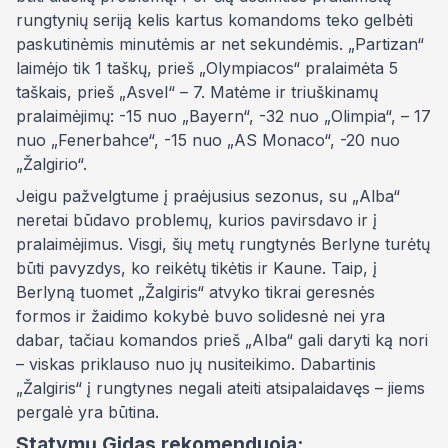
rungtynių seriją kelis kartus komandoms teko gelbėti
paskutinėmis minutėmis ar net sekundėmis. „Partizan“
laimėjo tik 1 taškų, prieš „Olympiacos“ pralaimėta 5
taškais, prieš „Asvel“ – 7. Matėme ir triuškinamų
pralaimėjimų: -15 nuo „Bayern“, -32 nuo „Olimpia“, – 17
nuo „Fenerbahce“, -15 nuo „AS Monaco“, -20 nuo
„Žalgirio“.
Jeigu pažvelgtume į praėjusius sezonus, su „Alba“
neretai būdavo problemų, kurios pavirsdavo ir į
pralaimėjimus. Visgi, šių metų rungtynės Berlyne turėtų
būti pavyzdys, ko reikėtų tikėtis ir Kaune. Taip, į
Berlyną tuomet „Žalgiris“ atvyko tikrai geresnės
formos ir žaidimo kokybė buvo solidesnė nei yra
dabar, tačiau komandos prieš „Alba“ gali daryti ką nori
– viskas priklauso nuo jų nusiteikimo. Dabartinis
„Žalgiris“ į rungtynes negali ateiti atsipalaidavęs – jiems
pergalė yra būtina.
Statymų Gidas rekomenduoja: