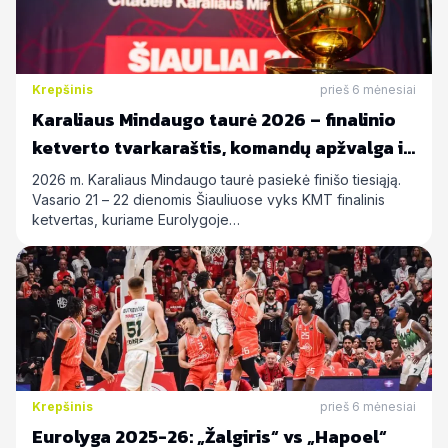
Krepšinis
prieš 6 mėnesiai
Karaliaus Mindaugo taurė 2026 – finalinio
ketverto tvarkaraštis, komandų apžvalga ir
statymų prognozės
2026 m. Karaliaus Mindaugo taurė pasiekė finišo tiesiąją.
Vasario 21 – 22 dienomis Šiauliuose vyks KMT finalinis
ketvertas, kuriame Eurolygoje…
Krepšinis
prieš 6 mėnesiai
Eurolyga 2025-26: „Žalgiris“ vs „Hapoel“