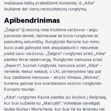
mažiausiai taškų praleidžianti komanda, iš „Alba“
laukiame dar vienų nerezultatyvių rungtynių.
Apibendrinimas
„Žalgiris“ šį sezoną retai triuškina varžovus – jeigu
pavyksta laimėti, dažniausiai tai būna rungtynės iki
paskutinių sekundžių. Rungtynės Berlyne tuo metu
buvo puiki galimybė kiek atsipalaiduoti ir nesunkiai
įveikti savo varžovus. „Žalgiris“ rungtynes prieš „Alba“
pasitiks tikrai nepervargę. Rungtynės namuose prieš
„Bayern“, tuomet rungtynės namuose prieš „Alba“ –
nereikės niekur keliauti, o LKL pirmenybėse taip pat
bus žaidžiama namuose – atvyks Vilniaus „Wolves“,
kuriems galvoje bus svarbiausios sezono rungtynės
Europos taurėje.
„Alba“ rungtynes Kaune pasitiks po išvykos į Belgradą,
kur bus sužaista su „Maccabi“. Vokietijoje savaitgalį
laukia išvyka į Miuncheną, kur bus ne ką lengviau nei