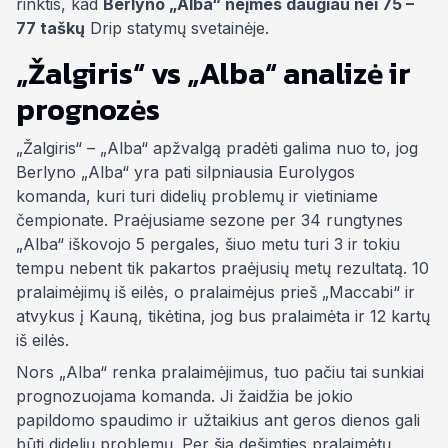
rinktis, kad
Berlyno „Alba“ neįmes daugiau nei
75 –
77 taškų
Drip statymų svetainėje.
„Žalgiris“ vs „Alba“ analizė ir
prognozės
„Žalgiris“ – „Alba“ apžvalgą pradėti galima nuo to, jog
Berlyno „Alba“ yra pati silpniausia Eurolygos
komanda, kuri turi didelių problemų ir vietiniame
čempionate. Praėjusiame sezone per 34 rungtynes
„Alba“ iškovojo 5 pergales, šiuo metu turi 3 ir tokiu
tempu nebent tik pakartos praėjusių metų rezultatą. 10
pralaimėjimų iš eilės, o pralaimėjus prieš „Maccabi“ ir
atvykus į Kauną, tikėtina, jog bus pralaimėta ir 12 kartų
iš eilės.
Nors „Alba“ renka pralaimėjimus, tuo pačiu tai sunkiai
prognozuojama komanda. Ji žaidžia be jokio
papildomo spaudimo ir užtaikius ant geros dienos gali
būti didelių problemų. Per šią dešimties pralaimėtų