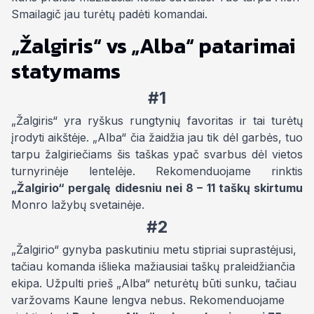
Smailagič jau turėtų padėti komandai.
„Žalgiris“ vs „Alba“ patarimai
statymams
#1
„Žalgiris“ yra ryškus rungtynių favoritas ir tai turėtų
įrodyti aikštėje. „Alba“ čia žaidžia jau tik dėl garbės, tuo
tarpu žalgiriečiams šis taškas ypač svarbus dėl vietos
turnyrinėje lentelėje. Rekomenduojame rinktis
„Žalgirio“ pergalę didesniu nei
8 – 11 taškų skirtumu
Monro lažybų svetainėje.
#2
„Žalgirio“ gynyba paskutiniu metu stipriai suprastėjusi,
tačiau komanda išlieka mažiausiai taškų praleidžiančia
ekipa. Užpulti prieš „Alba“ neturėtų būti sunku, tačiau
varžovams Kaune lengva nebus. Rekomenduojame