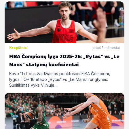
Krepšinis
prieš 5 mėnesiai
FIBA Čempionų lyga 2025-26: „Rytas“ vs „Le
Mans“ statymų koeficientai
Kovo 11 d. bus žaidžiamos penktosios FIBA Čempionų
lygos TOP 16 etapo „Rytas“ vs „Le Mans“ rungtynės.
Susitikimas vyks Vilniuje…