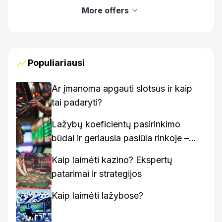
More offers
Populiariausi
Ar įmanoma apgauti slotsus ir kaip
tai padaryti?
Lažybų koeficientų pasirinkimo
būdai ir geriausia pasiūla rinkoje –
kaip rasti geriausius variantus
Kaip laimėti kazino? Ekspertų
patarimai ir strategijos
Kaip laimėti lažybose?