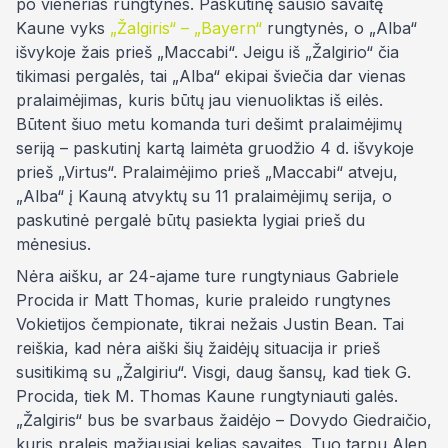
po vienerias rungtynes. Paskutinę sausio savaitę
Kaune vyks
„Žalgiris“ – „Bayern“
rungtynės, o „Alba“
išvykoje žais prieš „Maccabi“. Jeigu iš „Žalgirio“ čia
tikimasi pergalės, tai „Alba“ ekipai šviečia dar vienas
pralaimėjimas, kuris būtų jau vienuoliktas iš eilės.
Būtent šiuo metu komanda turi dešimt pralaimėjimų
seriją – paskutinį kartą laimėta gruodžio 4 d. išvykoje
prieš „Virtus“. Pralaimėjimo prieš „Maccabi“ atveju,
„Alba“ į Kauną atvyktų su 11 pralaimėjimų serija, o
paskutinė pergalė būtų pasiekta lygiai prieš du
mėnesius.
Nėra aišku, ar 24-ajame ture rungtyniaus Gabriele
Procida ir Matt Thomas, kurie praleido rungtynes
Vokietijos čempionate, tikrai nežais Justin Bean. Tai
reiškia, kad nėra aiški šių žaidėjų situacija ir prieš
susitikimą su „Žalgiriu“. Visgi, daug šansų, kad tiek G.
Procida, tiek M. Thomas Kaune rungtyniauti galės.
„Žalgiris“ bus be svarbaus žaidėjo – Dovydo Giedraičio,
kuris praleis mažiausiai kelias savaites. Tuo tarpu Alen