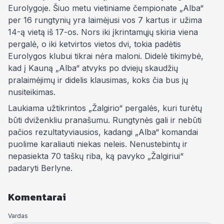
Eurolygoje. Šiuo metu vietiniame čempionate „Alba“
per 16 rungtynių yra laimėjusi vos 7 kartus ir užima
14-ą vietą iš 17-os. Nors iki įkrintamųjų skiria viena
pergalė, o iki ketvirtos vietos dvi, tokia padėtis
Eurolygos klubui tikrai nėra maloni. Didelė tikimybė,
kad į Kauną „Alba“ atvyks po dviejų skaudžių
pralaimėjimų ir didelis klausimas, koks čia bus jų
nusiteikimas.
Laukiama užtikrintos „Žalgirio“ pergalės, kuri turėtų
būti dviženkliu pranašumu. Rungtynės gali ir nebūti
pačios rezultatyviausios, kadangi „Alba“ komandai
puolime karaliauti niekas neleis. Nenustebintų ir
nepasiekta 70 taškų riba, ką pavyko „Žalgiriui“
padaryti Berlyne.
Komentarai
Vardas