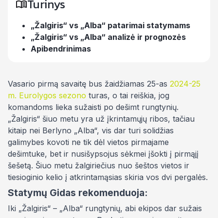
Turinys
„Žalgiris“ vs „Alba“ patarimai statymams
„Žalgiris“ vs „Alba“ analizė ir prognozės
Apibendrinimas
Vasario pirmą savaitę bus žaidžiamas 25-as
2024-25
m. Eurolygos sezono
turas, o tai reiškia, jog
komandoms lieka sužaisti po dešimt rungtynių.
„Žalgiris“ šiuo metu yra už įkrintamųjų ribos, tačiau
kitaip nei Berlyno „Alba“, vis dar turi solidžias
galimybes kovoti ne tik dėl vietos pirmajame
dešimtuke, bet ir nusišypsojus sėkmei įšokti į pirmąjį
šešetą. Šiuo metu žalgiriečius nuo šeštos vietos ir
tiesioginio kelio į atkrintamąsias skiria vos dvi pergalės.
Statymų Gidas rekomenduoja:
Iki „Žalgiris“ – „Alba“ rungtynių, abi ekipos dar sužais