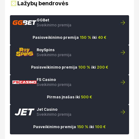
Lažybų bendrovės
GGBet
Sveikinimo premija
Pasisveikinimo premija
150 %
iki
40 €
RoySpins
Sveikinimo premija
Pasisveikinimo premija
100 %
iki
200 €
FS Casino
Sveikinimo premija
Pirmas įnašas iki
500 €
Jet Casino
Sveikinimo premija
Pasveikinimo premija
150 %
iki
100 €