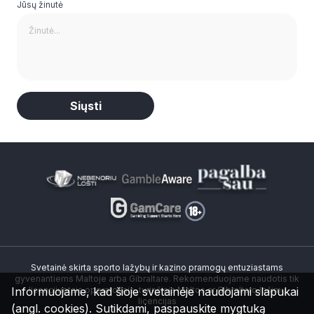
Jūsų žinutė
Alternative:
Svetainė skirta sporto lažybų ir kazino pramogų entuziastams
gyvenantiems Maltoje arba Gibraltare. Rekomenduojame naudotis tik
Informuojame, kad šioje svetainėje naudojami slapukai
licencijuotais operatoriais, turinčiais Maltos ar Gibraltaro lošimų
licencijas
(angl. cookies). Sutikdami, paspauskite mygtuką