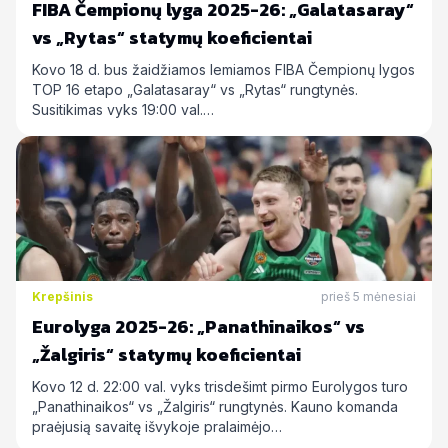
FIBA Čempionų lyga 2025-26: „Galatasaray“
vs „Rytas“ statymų koeficientai
Kovo 18 d. bus žaidžiamos lemiamos FIBA Čempionų lygos
TOP 16 etapo „Galatasaray“ vs „Rytas“ rungtynės.
Susitikimas vyks 19:00 val.…
Krepšinis
prieš 5 mėnesiai
Eurolyga 2025-26: „Panathinaikos“ vs
„Žalgiris“ statymų koeficientai
Kovo 12 d. 22:00 val. vyks trisdešimt pirmo Eurolygos turo
„Panathinaikos“ vs „Žalgiris“ rungtynės. Kauno komanda
praėjusią savaitę išvykoje pralaimėjo…