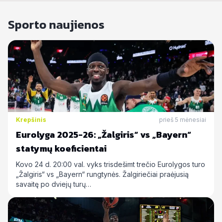
Sporto naujienos
Krepšinis
prieš 5 mėnesiai
Eurolyga 2025-26: „Žalgiris“ vs „Bayern“
statymų koeficientai
Kovo 24 d. 20:00 val. vyks trisdešimt trečio Eurolygos turo
„Žalgiris“ vs „Bayern“ rungtynės. Žalgiriečiai praėjusią
savaitę po dviejų turų…