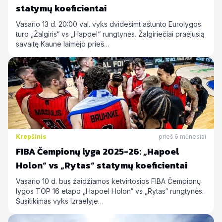
statymų koeficientai
Vasario 13 d. 20:00 val. vyks dvidešimt aštunto Eurolygos
turo „Žalgiris“ vs „Hapoel“ rungtynės. Žalgiriečiai praėjusią
savaitę Kaune laimėjo prieš…
Krepšinis
prieš 6 mėnesiai
FIBA Čempionų lyga 2025-26: „Hapoel
Holon“ vs „Rytas“ statymų koeficientai
Vasario 10 d. bus žaidžiamos ketvirtosios FIBA Čempionų
lygos TOP 16 etapo „Hapoel Holon“ vs „Rytas“ rungtynės.
Susitikimas vyks Izraelyje…