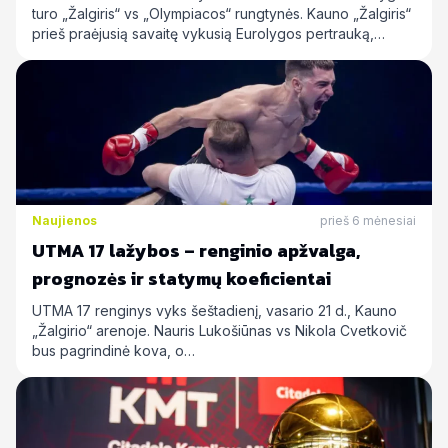
turo „Žalgiris“ vs „Olympiacos“ rungtynės. Kauno „Žalgiris“
prieš praėjusią savaitę vykusią Eurolygos pertrauką,…
Naujienos
prieš 6 mėnesiai
UTMA 17 lažybos – renginio apžvalga,
prognozės ir statymų koeficientai
UTMA 17 renginys vyks šeštadienį, vasario 21 d., Kauno
„Žalgirio“ arenoje. Nauris Lukošiūnas vs Nikola Cvetkovič
bus pagrindinė kova, o…