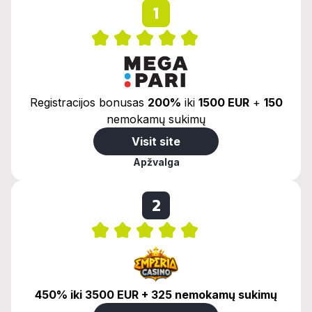
1
Registracijos bonusas
200%
iki
1500 EUR
+
150
nemokamų sukimų
Visit site
Apžvalga
2
450% iki 3500 EUR + 325 nemokamų sukimų