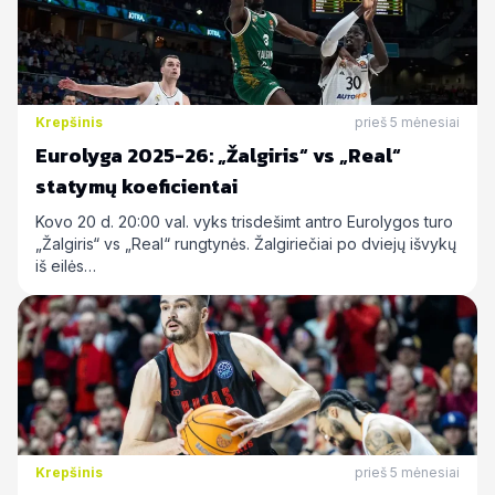
Krepšinis
prieš 5 mėnesiai
Eurolyga 2025-26: „Žalgiris“ vs „Real“
statymų koeficientai
Kovo 20 d. 20:00 val. vyks trisdešimt antro Eurolygos turo
„Žalgiris“ vs „Real“ rungtynės. Žalgiriečiai po dviejų išvykų
iš eilės…
Krepšinis
prieš 5 mėnesiai