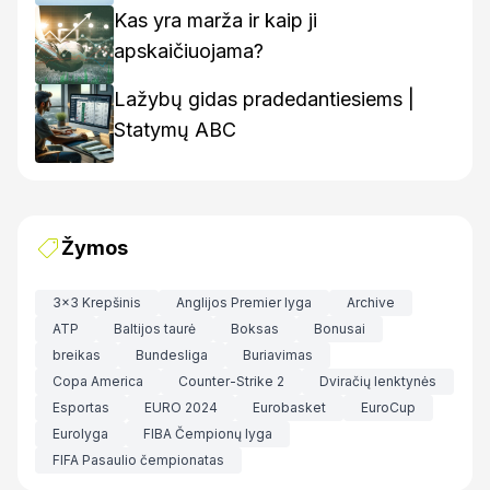
Kas yra marža ir kaip ji
apskaičiuojama?
Lažybų gidas pradedantiesiems |
Statymų ABC
Žymos
3x3 Krepšinis
Anglijos Premier lyga
Archive
ATP
Baltijos taurė
Boksas
Bonusai
breikas
Bundesliga
Buriavimas
Copa America
Counter-Strike 2
Dviračių lenktynės
Esportas
EURO 2024
Eurobasket
EuroCup
Eurolyga
FIBA Čempionų lyga
FIFA Pasaulio čempionatas