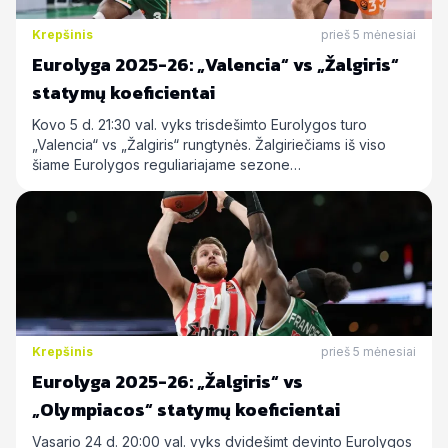
Krepšinis
prieš 5 mėnesiai
Eurolyga 2025-26: „Valencia“ vs „Žalgiris“
statymų koeficientai
Kovo 5 d. 21:30 val. vyks trisdešimto Eurolygos turo
„Valencia“ vs „Žalgiris“ rungtynės. Žalgiriečiams iš viso
šiame Eurolygos reguliariajame sezone…
Krepšinis
prieš 5 mėnesiai
Eurolyga 2025-26: „Žalgiris“ vs
„Olympiacos“ statymų koeficientai
Vasario 24 d. 20:00 val. vyks dvidešimt devinto Eurolygos