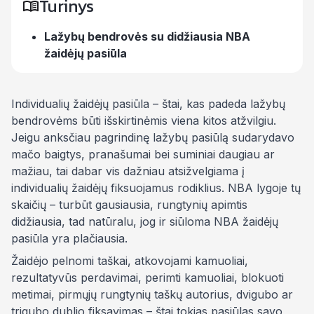
Turinys
Lažybų bendrovės su didžiausia NBA
žaidėjų pasiūla
Individualių žaidėjų pasiūla – štai, kas padeda lažybų
bendrovėms būti išskirtinėmis viena kitos atžvilgiu.
Jeigu anksčiau pagrindinę lažybų pasiūlą sudarydavo
mačo baigtys, pranašumai bei suminiai daugiau ar
mažiau, tai dabar vis dažniau atsižvelgiama į
individualių žaidėjų fiksuojamus rodiklius. NBA lygoje tų
skaičių – turbūt gausiausia, rungtynių apimtis
didžiausia, tad natūralu, jog ir siūloma NBA žaidėjų
pasiūla yra plačiausia.
Žaidėjo pelnomi taškai, atkovojami kamuoliai,
rezultatyvūs perdavimai, perimti kamuoliai, blokuoti
metimai, pirmųjų rungtynių taškų autorius, dvigubo ar
trigubo dublio fiksavimas – štai tokias pasiūlas savo