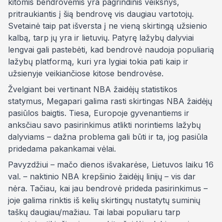
kitomis bendrovėmis yra pagrindinis veiksnys,
pritraukiantis į šią bendrovę vis daugiau vartotojų.
Svetainė taip pat išversta į ne vieną skirtingą užsienio
kalbą, tarp jų yra ir lietuvių. Patyrę lažybų dalyviai
lengvai gali pastebėti, kad bendrovė naudoja populiarią
lažybų platformą, kuri yra lygiai tokia pati kaip ir
užsienyje veikiančiose kitose bendrovėse.
Žvelgiant bei vertinant NBA žaidėjų statistikos
statymus, Megapari galima rasti skirtingas NBA žaidėjų
pasiūlos baigtis. Tiesa, Europoje gyvenantiems ir
anksčiau savo pasirinkimus atlikti norintiems lažybų
dalyviams – dažna problema gali būti ir ta, jog pasiūla
pridedama pakankamai vėlai.
Pavyzdžiui – mačo dienos išvakarėse, Lietuvos laiku 16
val. – naktinio NBA krepšinio žaidėjų linijų – vis dar
nėra. Tačiau, kai jau bendrovė prideda pasirinkimus –
joje galima rinktis iš kelių skirtingų nustatytų suminių
taškų daugiau/mažiau. Tai labai populiaru tarp