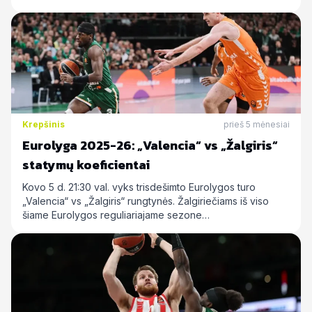
Krepšinis
prieš 5 mėnesiai
Eurolyga 2025-26: „Valencia“ vs „Žalgiris“
statymų koeficientai
Kovo 5 d. 21:30 val. vyks trisdešimto Eurolygos turo
„Valencia“ vs „Žalgiris“ rungtynės. Žalgiriečiams iš viso
šiame Eurolygos reguliariajame sezone…