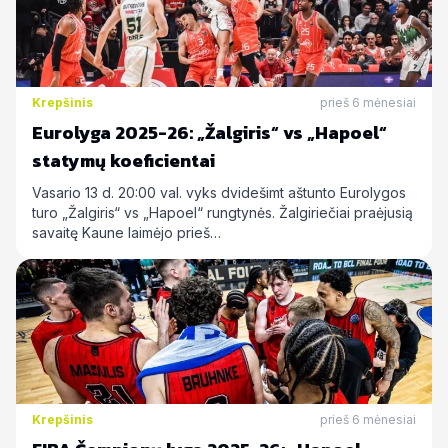
Krepšinis
prieš 6 mėnesiai
Eurolyga 2025-26: „Žalgiris“ vs „Hapoel“
statymų koeficientai
Vasario 13 d. 20:00 val. vyks dvidešimt aštunto Eurolygos
turo „Žalgiris“ vs „Hapoel“ rungtynės. Žalgiriečiai praėjusią
savaitę Kaune laimėjo prieš…
Krepšinis
prieš 6 mėnesiai