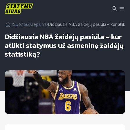
/
Sportas
/
Krepšinis
/
Didžiausia NBA žaidėjų pasiūla – kur atlikti
Didžiausia NBA žaidėjų pasiūla – kur
atlikti statymus už asmeninę žaidėjų
statistiką?