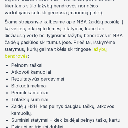
klientams siūlo lažybų bendrovės norinčios
vartotojams suteikti geriausią įmanomą patirtį.
Šiame straipsnyje kalbėsime apie NBA žaidėjų pasiūlą. Į
ką vertėtų atkreipti dėmesį, statymai, kurie turi
didžiausią vertę bei lyginsime lažybų bendroves ir NBA
žaidėjų pasiūlos skirtumus jose. Prieš tai, išskyrėme
statymus, kurių galima tikėtis skirtingose
lažybų
bendrovės
:
Pelnomi taškai
Atkovoti kamuoliai
Rezultatyvūs perdavimai
Blokuoti metimai
Perimti kamuoliai
Tritaškių suminiai
Žaidėjų H2H: kas pelnys daugiau taškų, atkovos
kamuolių.
Suminiai statymai – kiek žaidėjai pelnys taškų kartu
Dvigubi ar trigubi dubliai