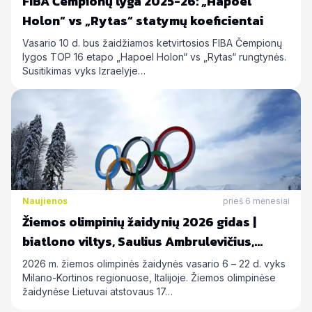
FIBA Čempionų lyga 2025-26: „Hapoel
Holon“ vs „Rytas“ statymų koeficientai
Vasario 10 d. bus žaidžiamos ketvirtosios FIBA Čempionų
lygos TOP 16 etapo „Hapoel Holon“ vs „Rytas“ rungtynės.
Susitikimas vyks Izraelyje…
Naujienos
prieš 6 mėnesiai
Žiemos olimpinių žaidynių 2026 gidas |
biatlono viltys, Saulius Ambrulevičius,
Allison Reed ir kiti
2026 m. žiemos olimpinės žaidynės vasario 6 – 22 d. vyks
Milano-Kortinos regionuose, Italijoje. Žiemos olimpinėse
žaidynėse Lietuvai atstovaus 17…