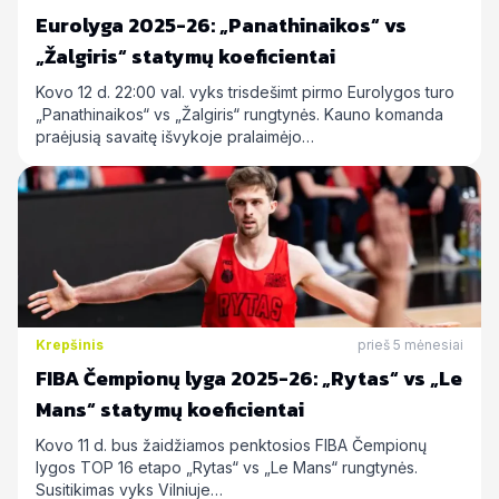
Eurolyga 2025-26: „Panathinaikos“ vs
„Žalgiris“ statymų koeficientai
Kovo 12 d. 22:00 val. vyks trisdešimt pirmo Eurolygos turo
„Panathinaikos“ vs „Žalgiris“ rungtynės. Kauno komanda
praėjusią savaitę išvykoje pralaimėjo…
Krepšinis
prieš 5 mėnesiai
FIBA Čempionų lyga 2025-26: „Rytas“ vs „Le
Mans“ statymų koeficientai
Kovo 11 d. bus žaidžiamos penktosios FIBA Čempionų
lygos TOP 16 etapo „Rytas“ vs „Le Mans“ rungtynės.
Susitikimas vyks Vilniuje…