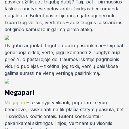
pavyks užfiksuoti trigubą dublį? Taip pat – pirmuosius
taškus rungtynėse pelnysiantis žaidėjas bei komanda
nugalėtoja. Būtent pastaroji opcija gali sugeneruoti
labai daug vertės, įvertintus – aukštaūgius šoksiančius
dėl ginčo kamuolio ir galimą pirmą ataką.
Dvigubo ar juolab trigubo dublio pasirinkimai – taip pat
generuoja didelę vertę, jeigu komanda X rungtyniauja
prieš Y, o pastarojoje dėl traumos iškritęs pagrindinis
vidurio puolėjas – tikėtina, jog tokių verčių paieškose
galima surasti ne vieną vertingą pasirinkimą.
Megapari
Megapari
– užsienyje veikianti, populiari lažybų
bendrovė, išsiskirianti ne tik plačia statymų pasiūla, bet
ir solidžiais koeficientais. Būtent koeficientai ir
pakankamai skirtingos linijos, vertinant su visomis