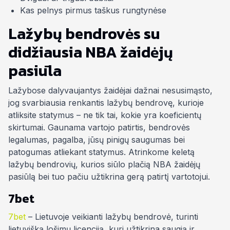
Kas pelnys pirmus taškus rungtynėse
Lažybų bendrovės su
didžiausia NBA žaidėjų
pasiūla
Lažybose dalyvaujantys žaidėjai dažnai nesusimąsto,
jog svarbiausia renkantis lažybų bendrovę, kurioje
atliksite statymus – ne tik tai, kokie yra koeficientų
skirtumai. Gaunama vartojo patirtis, bendrovės
legalumas, pagalba, jūsų pinigų saugumas bei
patogumas atliekant statymus. Atrinkome keletą
lažybų bendrovių, kurios siūlo plačią NBA žaidėjų
pasiūlą bei tuo pačiu užtikrina gerą patirtį vartotojui.
7bet
7bet
– Lietuvoje veikianti lažybų bendrovė, turinti
lietuvišką lošimų licenciją, kuri užtikrina saugią ir