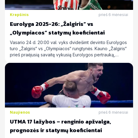
Krepšinis
prieš 6 mėnesiai
Eurolyga 2025-26: „Žalgiris“ vs
„Olympiacos“ statymų koeficientai
Vasario 24 d. 20:00 val. vyks dvidešimt devinto Eurolygos
turo „Žalgiris“ vs „Olympiacos“ rungtynės. Kauno „Žalgiris“
prieš praėjusią savaitę vykusią Eurolygos pertrauką,…
Naujienos
prieš 6 mėnesiai
UTMA 17 lažybos – renginio apžvalga,
prognozės ir statymų koeficientai