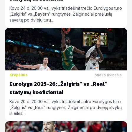
Kovo 24 d. 20:00 val. vyks trisdešimt trečio Eurolygos turo
„Žalgiris“ vs „Bayern“ rungtynės. Žalgiriečiai praėjusią
savaitę po dviejų turų…
Krepšinis
prieš 5 mėnesiai
Eurolyga 2025-26: „Žalgiris“ vs „Real“
statymų koeficientai
Kovo 20 d. 20:00 val. vyks trisdešimt antro Eurolygos turo
„Žalgiris“ vs „Real“ rungtynės. Žalgiriečiai po dviejų išvykų
iš eilės…