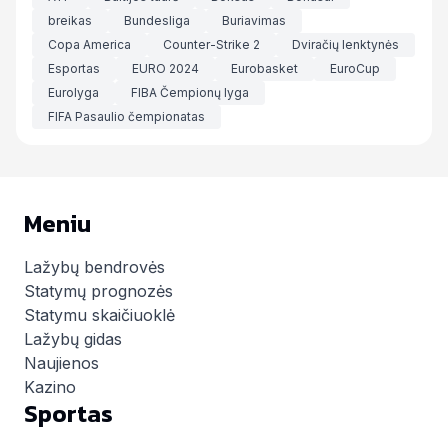
breikas
Bundesliga
Buriavimas
Copa America
Counter-Strike 2
Dviračių lenktynės
Esportas
EURO 2024
Eurobasket
EuroCup
Eurolyga
FIBA Čempionų lyga
FIFA Pasaulio čempionatas
Meniu
Lažybų bendrovės
Statymų prognozės
Statymu skaičiuoklė
Lažybų gidas
Naujienos
Kazino
Sportas