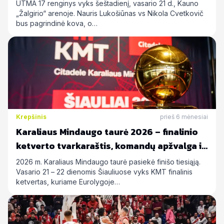
UTMA 17 renginys vyks šeštadienį, vasario 21 d., Kauno
„Žalgirio“ arenoje. Nauris Lukošiūnas vs Nikola Cvetkovič
bus pagrindinė kova, o…
Krepšinis
prieš 6 mėnesiai
Karaliaus Mindaugo taurė 2026 – finalinio
ketverto tvarkaraštis, komandų apžvalga ir
statymų prognozės
2026 m. Karaliaus Mindaugo taurė pasiekė finišo tiesiąją.
Vasario 21 – 22 dienomis Šiauliuose vyks KMT finalinis
ketvertas, kuriame Eurolygoje…