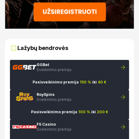
Lažybų bendrovės
GGBet
Sveikinimo premija
Pasisveikinimo premija
150 %
iki
40 €
RoySpins
Sveikinimo premija
Pasisveikinimo premija
100 %
iki
200 €
FS Casino
Sveikinimo premija