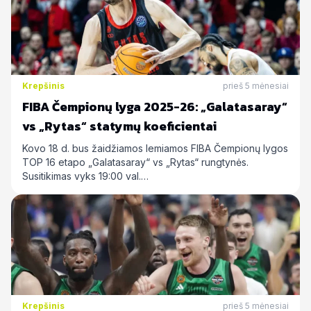
Krepšinis
prieš 5 mėnesiai
FIBA Čempionų lyga 2025-26: „Galatasaray“
vs „Rytas“ statymų koeficientai
Kovo 18 d. bus žaidžiamos lemiamos FIBA Čempionų lygos
TOP 16 etapo „Galatasaray“ vs „Rytas“ rungtynės.
Susitikimas vyks 19:00 val.…
Krepšinis
prieš 5 mėnesiai