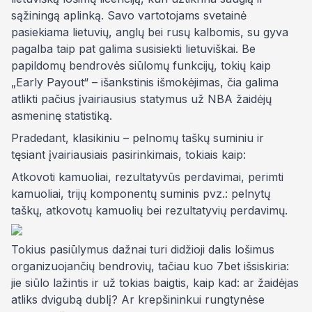
sąžiningą aplinką. Savo vartotojams svetainė
pasiekiama lietuvių, anglų bei rusų kalbomis, su gyva
pagalba taip pat galima susisiekti lietuviškai. Be
papildomų bendrovės siūlomų funkcijų, tokių kaip
„Early Payout“ – išankstinis išmokėjimas, čia galima
atlikti pačius įvairiausius statymus už NBA žaidėjų
asmeninę statistiką.
Pradedant, klasikiniu – pelnomų taškų suminiu ir
tęsiant įvairiausiais pasirinkimais, tokiais kaip:
Atkovoti kamuoliai, rezultatyvūs perdavimai, perimti
kamuoliai, trijų komponentų suminis pvz.: pelnytų
taškų, atkovotų kamuolių bei rezultatyvių perdavimų.
Tokius pasiūlymus dažnai turi didžioji dalis lošimus
organizuojančių bendrovių, tačiau kuo 7bet išsiskiria:
jie siūlo lažintis ir už tokias baigtis, kaip kad: ar žaidėjas
atliks dvigubą dublį? Ar krepšininkui rungtynėse