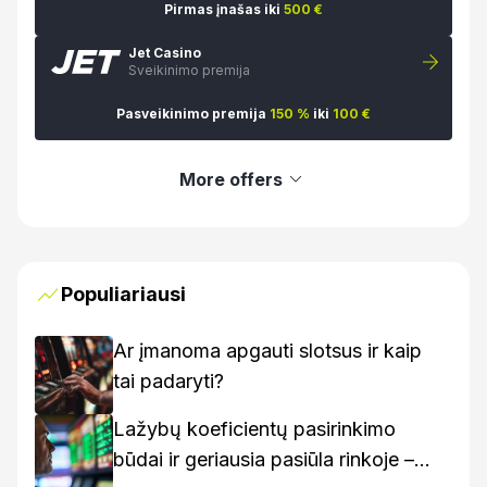
Pirmas įnašas iki
500 €
Jet Casino
Sveikinimo premija
Pasveikinimo premija
150 %
iki
100 €
More offers
Populiariausi
Ar įmanoma apgauti slotsus ir kaip
tai padaryti?
Lažybų koeficientų pasirinkimo
būdai ir geriausia pasiūla rinkoje –