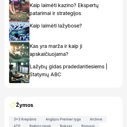
kaip rasti geriausius variantus
Kaip laimėti kazino? Ekspertų
patarimai ir strategijos
Kaip laimėti lažybose?
Kas yra marža ir kaip ji
apskaičiuojama?
Lažybų gidas pradedantiesiems |
Statymų ABC
Žymos
3x3 Krepšinis
Anglijos Premier lyga
Archive
ATP
Baltijos taurė
Boksas
Bonusai