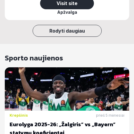
Visit site
Apžvalga
Rodyti daugiau
Sporto naujienos
Krepšinis
prieš 5 mėnesiai
Eurolyga 2025-26: „Žalgiris“ vs „Bayern“
statymų koeficientai