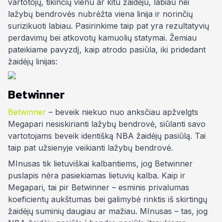
vartotojų, tikinčių vienu ar kitu žaidėju, labiau nei
lažybų bendrovės nubrėžta viena linija ir norinčių
surizikuoti labiau. Pasirinkime taip pat yra rezultatyvių
perdavimų bei atkovotų kamuolių statymai. Žemiau
pateikiame pavyzdį, kaip atrodo pasiūla, iki pridedant
žaidėjų linijas:
Betwinner
Betwinner
– beveik niekuo nuo anksčiau apžvelgts
Megapari nesiskirianti lažybų bendrovė, siūlanti savo
vartotojams beveik identišką NBA žaidėjų pasiūlą. Tai
taip pat užsienyje veikianti lažybų bendrovė.
MInusas tik lietuviškai kalbantiems, jog Betwinner
puslapis nėra pasiekiamas lietuvių kalba. Kaip ir
Megapari, tai pir Betwinner – esminis privalumas
koeficientų aukštumas bei galimybė rinktis iš skirtingų
žaidėjų suminių daugiau ar mažiau. MInusas – tas, jog