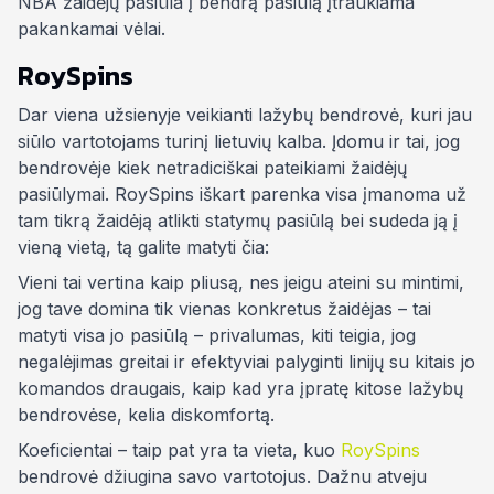
NBA žaidėjų pasiūla į bendrą pasiūlą įtraukiama
pakankamai vėlai.
RoySpins
Dar viena užsienyje veikianti lažybų bendrovė, kuri jau
siūlo vartotojams turinį lietuvių kalba. Įdomu ir tai, jog
bendrovėje kiek netradiciškai pateikiami žaidėjų
pasiūlymai. RoySpins iškart parenka visa įmanoma už
tam tikrą žaidėją atlikti statymų pasiūlą bei sudeda ją į
vieną vietą, tą galite matyti čia:
Vieni tai vertina kaip pliusą, nes jeigu ateini su mintimi,
jog tave domina tik vienas konkretus žaidėjas – tai
matyti visa jo pasiūlą – privalumas, kiti teigia, jog
negalėjimas greitai ir efektyviai palyginti linijų su kitais jo
komandos draugais, kaip kad yra įpratę kitose lažybų
bendrovėse, kelia diskomfortą.
Koeficientai – taip pat yra ta vieta, kuo
RoySpins
bendrovė džiugina savo vartotojus. Dažnu atveju