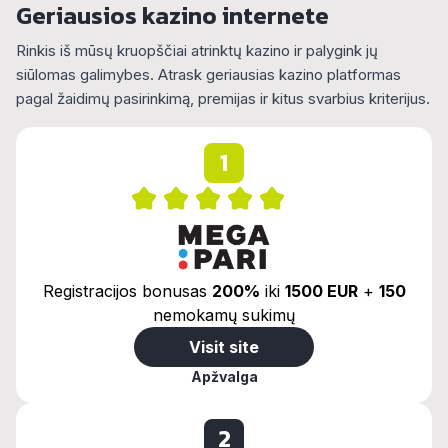
Geriausios kazino internete
Rinkis iš mūsų kruopščiai atrinktų kazino ir palygink jų
siūlomas galimybes. Atrask geriausias kazino platformas
pagal žaidimų pasirinkimą, premijas ir kitus svarbius kriterijus.
1
Registracijos bonusas
200%
iki
1500 EUR
+
150
nemokamų sukimų
Visit site
Apžvalga
2