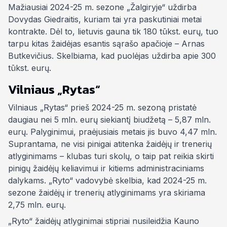
Mažiausiai 2024-25 m. sezone „Žalgiryje“ uždirba
Dovydas Giedraitis, kuriam tai yra paskutiniai metai
kontrakte. Dėl to, lietuvis gauna tik 180 tūkst. eurų, tuo
tarpu kitas žaidėjas esantis sąrašo apačioje – Arnas
Butkevičius. Skelbiama, kad puolėjas uždirba apie 300
tūkst. eurų.
Vilniaus „Rytas“
Vilniaus „Rytas“ prieš 2024-25 m. sezoną pristatė
daugiau nei 5 mln. eurų siekiantį biudžetą – 5,87 mln.
eurų. Palyginimui, praėjusiais metais jis buvo 4,47 mln.
Suprantama, ne visi pinigai atitenka žaidėjų ir trenerių
atlyginimams – klubas turi skolų, o taip pat reikia skirti
pinigų žaidėjų keliavimui ir kitiems administraciniams
dalykams. „Ryto“ vadovybė skelbia, kad 2024-25 m.
sezone žaidėjų ir trenerių atlyginimams yra skiriama
2,75 mln. eurų.
„Ryto“ žaidėjų atlyginimai stipriai nusileidžia Kauno