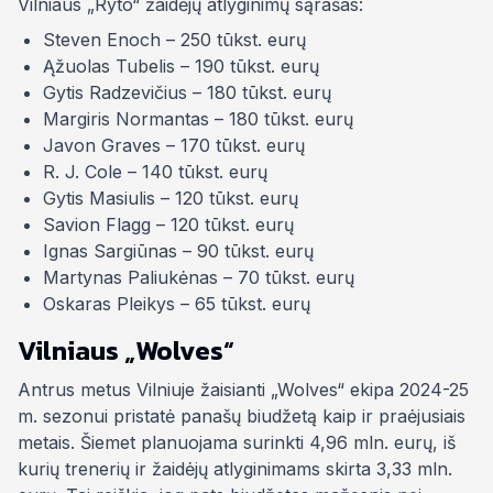
Vilniaus „Ryto“ žaidėjų atlyginimų sąrašas:
Steven Enoch – 250 tūkst. eurų
Ąžuolas Tubelis – 190 tūkst. eurų
Gytis Radzevičius – 180 tūkst. eurų
Margiris Normantas – 180 tūkst. eurų
Javon Graves – 170 tūkst. eurų
R. J. Cole – 140 tūkst. eurų
Gytis Masiulis – 120 tūkst. eurų
Savion Flagg – 120 tūkst. eurų
Ignas Sargiūnas – 90 tūkst. eurų
Martynas Paliukėnas – 70 tūkst. eurų
Oskaras Pleikys – 65 tūkst. eurų
Vilniaus „Wolves“
Antrus metus Vilniuje žaisianti „Wolves“ ekipa 2024-25
m. sezonui pristatė panašų biudžetą kaip ir praėjusiais
metais. Šiemet planuojama surinkti 4,96 mln. eurų, iš
kurių trenerių ir žaidėjų atlyginimams skirta 3,33 mln.