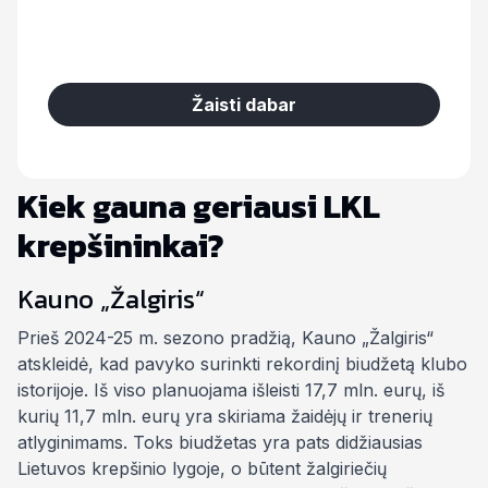
Žaisti dabar
Kiek gauna geriausi LKL
krepšininkai?
Kauno „Žalgiris“
Prieš 2024-25 m. sezono pradžią, Kauno „Žalgiris“
atskleidė, kad pavyko surinkti rekordinį biudžetą klubo
istorijoje. Iš viso planuojama išleisti 17,7 mln. eurų, iš
kurių 11,7 mln. eurų yra skiriama žaidėjų ir trenerių
atlyginimams. Toks biudžetas yra pats didžiausias
Lietuvos krepšinio lygoje, o būtent žalgiriečių