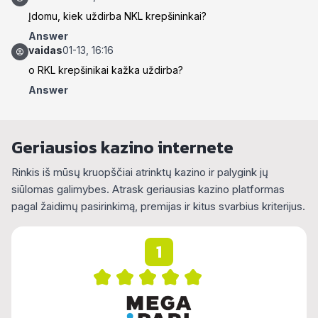
Įdomu, kiek uždirba NKL krepšininkai?
Answer
vaidas
01-13, 16:16
o RKL krepšinikai kažka uždirba?
Answer
Geriausios kazino internete
Rinkis iš mūsų kruopščiai atrinktų kazino ir palygink jų
siūlomas galimybes. Atrask geriausias kazino platformas
pagal žaidimų pasirinkimą, premijas ir kitus svarbius kriterijus.
1