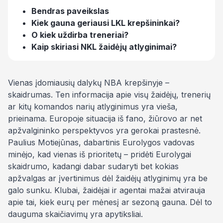
Bendras paveikslas
Kiek gauna geriausi LKL krepšininkai?
O kiek uždirba treneriai?
Kaip skiriasi NKL žaidėjų atlyginimai?
Vienas įdomiausių dalykų NBA krepšinyje –
skaidrumas. Ten informacija apie visų žaidėjų, trenerių
ar kitų komandos narių atlyginimus yra vieša,
prieinama. Europoje situacija iš fano, žiūrovo ar net
apžvalgininko perspektyvos yra gerokai prastesnė.
Paulius Motiejūnas, dabartinis Eurolygos vadovas
minėjo, kad vienas iš prioritetų – pridėti Eurolygai
skaidrumo, kadangi dabar sudaryti bet kokias
apžvalgas ar įvertinimus dėl žaidėjų atlyginimų yra be
galo sunku. Klubai, žaidėjai ir agentai mažai atvirauja
apie tai, kiek
eurų per mėnesį
ar sezoną gauna. Dėl to
dauguma skaičiavimų yra apytiksliai.