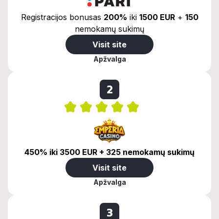
Registracijos bonusas
200%
iki
1500 EUR
+
150
nemokamų sukimų
Visit site
Apžvalga
2
450% iki 3500 EUR + 325 nemokamų sukimų
Visit site
Apžvalga
3