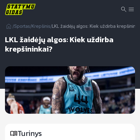
/
Sportas
/
Krepšinis
/
LKL žaidėjų algos: Kiek uždirba krepšininka
LKL žaidėjų algos: Kiek uždirba
krepšininkai?
Turinys