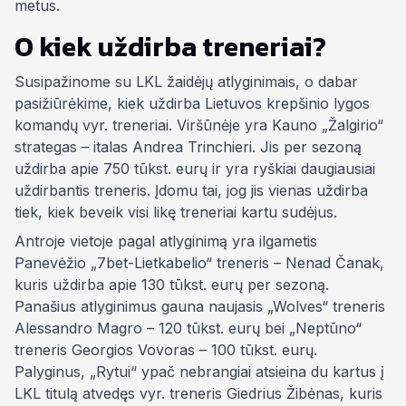
metus.
O kiek uždirba treneriai?
Susipažinome su LKL žaidėjų atlyginimais, o dabar
pasižiūrėkime, kiek uždirba Lietuvos krepšinio lygos
komandų vyr. treneriai. Viršūnėje yra Kauno „Žalgirio“
strategas – italas Andrea Trinchieri. Jis per sezoną
uždirba apie 750 tūkst. eurų ir yra ryškiai daugiausiai
uždirbantis treneris. Įdomu tai, jog jis vienas uždirba
tiek, kiek beveik visi likę treneriai kartu sudėjus.
Antroje vietoje pagal atlyginimą yra ilgametis
Panevėžio „7bet-Lietkabelio“ treneris – Nenad Čanak,
kuris uždirba apie 130 tūkst. eurų per sezoną.
Panašius atlyginimus gauna naujasis „Wolves“ treneris
Alessandro Magro – 120 tūkst. eurų bei „Neptūno“
treneris Georgios Vovoras – 100 tūkst. eurų.
Palyginus, „Rytui“ ypač nebrangiai atsieina du kartus į
LKL titulą atvedęs vyr. treneris Giedrius Žibėnas, kuris