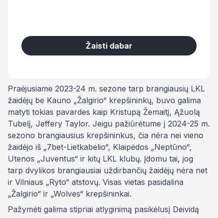
Žaisti dabar
Praėjusiame 2023-24 m. sezone tarp brangiausių LKL
žaidėjų be Kauno „Žalgirio“ krepšininkų, buvo galima
matyti tokias pavardes kaip Kristupą Žemaitį, Ąžuolą
Tubelį, Jeffery Taylor. Jeigu pažiūrėtume į 2024-25 m.
sezono brangiausius krepšininkus, čia nėra nei vieno
žaidėjo iš „7bet-Lietkabelio“, Klaipėdos „Neptūno“,
Utenos „Juventus“ ir kitų LKL klubų. Įdomu tai, jog
tarp dvylikos brangiausiai uždirbančių žaidėjų nėra net
ir Vilniaus „Ryto“ atstovų. Visas vietas pasidalina
„Žalgirio“ ir „Wolves“ krepšininkai.
Pažymėti galima stipriai atlyginimą pasikėlusį Deividą