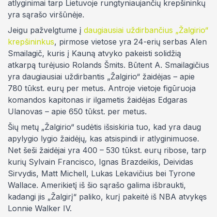
atlyginimai tarp Lietuvoje rungtyniaujančių krepšininkų
yra sąrašo viršūnėje.
Jeigu pažvelgtume į
daugiausiai uždirbančius „Žalgirio“
krepšininkus
, pirmose vietose yra 24-erių serbas Alen
Smailagič, kuris į Kauną atvyko pakeisti solidžią
atkarpą turėjusio Rolands Šmits. Būtent A. Smailagičius
yra daugiausiai uždirbantis „Žalgirio“ žaidėjas – apie
780 tūkst. eurų per metus. Antroje vietoje figūruoja
komandos kapitonas ir ilgametis žaidėjas Edgaras
Ulanovas – apie 650 tūkst. per metus.
Šių metų „Žalgirio“ sudėtis išsiskiria tuo, kad yra daug
apylygio lygio žaidėjų, kas atsispindi ir atlyginimuose.
Net šeši žaidėjai yra 400 – 530 tūkst. eurų ribose, tarp
kurių Sylvain Francisco, Ignas Brazdeikis, Deividas
Sirvydis, Matt Michell, Lukas Lekavičius bei Tyrone
Wallace. Amerikietį iš šio sąrašo galima išbraukti,
kadangi jis „Žalgirį“ paliko, kurį pakeitė iš NBA atvykęs
Lonnie Walker IV.