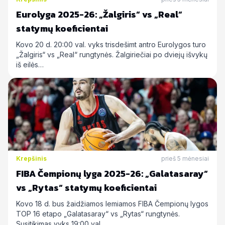
Eurolyga 2025-26: „Žalgiris“ vs „Real“
statymų koeficientai
Kovo 20 d. 20:00 val. vyks trisdešimt antro Eurolygos turo
„Žalgiris“ vs „Real“ rungtynės. Žalgiriečiai po dviejų išvykų
iš eilės…
Krepšinis
prieš 5 mėnesiai
FIBA Čempionų lyga 2025-26: „Galatasaray“
vs „Rytas“ statymų koeficientai
Kovo 18 d. bus žaidžiamos lemiamos FIBA Čempionų lygos
TOP 16 etapo „Galatasaray“ vs „Rytas“ rungtynės.
Susitikimas vyks 19:00 val.…