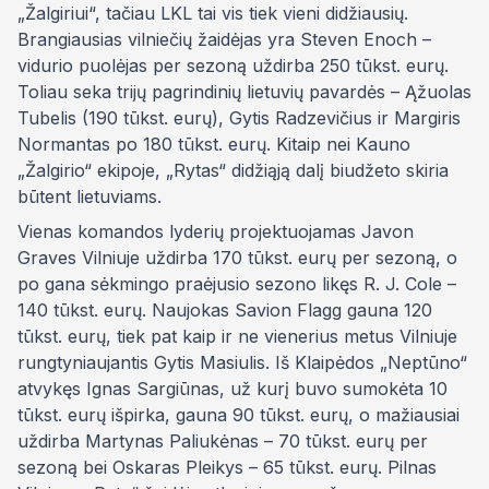
„Žalgiriui“, tačiau LKL tai vis tiek vieni didžiausių.
Brangiausias vilniečių žaidėjas yra Steven Enoch –
vidurio puolėjas per sezoną uždirba 250 tūkst. eurų.
Toliau seka trijų pagrindinių lietuvių pavardės – Ąžuolas
Tubelis (190 tūkst. eurų), Gytis Radzevičius ir Margiris
Normantas po 180 tūkst. eurų. Kitaip nei Kauno
„Žalgirio“ ekipoje, „Rytas“ didžiąją dalį biudžeto skiria
būtent lietuviams.
Vienas komandos lyderių projektuojamas Javon
Graves Vilniuje uždirba 170 tūkst. eurų per sezoną, o
po gana sėkmingo praėjusio sezono likęs R. J. Cole –
140 tūkst. eurų. Naujokas Savion Flagg gauna 120
tūkst. eurų, tiek pat kaip ir ne vienerius metus Vilniuje
rungtyniaujantis Gytis Masiulis. Iš Klaipėdos „Neptūno“
atvykęs Ignas Sargiūnas, už kurį buvo sumokėta 10
tūkst. eurų išpirka, gauna 90 tūkst. eurų, o mažiausiai
uždirba Martynas Paliukėnas – 70 tūkst. eurų per
sezoną bei Oskaras Pleikys – 65 tūkst. eurų. Pilnas