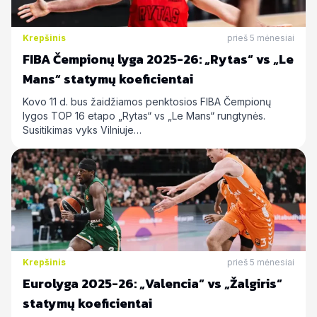
Krepšinis
prieš 5 mėnesiai
FIBA Čempionų lyga 2025-26: „Rytas“ vs „Le
Mans“ statymų koeficientai
Kovo 11 d. bus žaidžiamos penktosios FIBA Čempionų
lygos TOP 16 etapo „Rytas“ vs „Le Mans“ rungtynės.
Susitikimas vyks Vilniuje…
Krepšinis
prieš 5 mėnesiai
Eurolyga 2025-26: „Valencia“ vs „Žalgiris“
statymų koeficientai