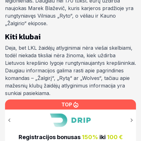
legionieriais. Daugiau nei 170 tūkst. eurų uždirba
naujokas Marek Blaževič, kuris karjeros pradžioje yra
rungtyniavęs Vilniaus „Ryto“, o vėliau ir Kauno
„Žalgirio“ ekipose.
Kiti klubai
Deja, bet LKL žaidėjų atlyginimai nėra viešai skelbiami,
todėl niekada tiksliai nėra žinoma, kiek uždirba
Lietuvos krepšinio lygoje rungtyniaujantys krepšininkai.
Daugiau informacijos galima rasti apie pagrindines
komandas – „Žalgirį“, „Rytą“ ar „Wolves“, tačiau apie
mažesnių klubų žaidėjų atlyginimus informacija yra
sunkiai pasiekiama.
TOP
€
Registracijos bonusas
100%
iki
500€