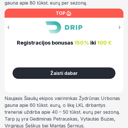
gauna apie 80 tūkst. eurų per sezoną.
TOP
€
Registracijos bonusas
100%
iki
500€
Žaisti dabar
Naujasis Šiaulių ekipos vairininkas Žydrūnas Urbonas
gauna apie 60 tūkst. eurų, o likę LKL dirbantys
treneriai uždirba apie 40 – 50 tūkst. eurų per sezoną.
Tarp jų yra Gediminas Petrauskas, Vytautas Buzas,
Virginijus Šeškus bei Mantas Šernius.