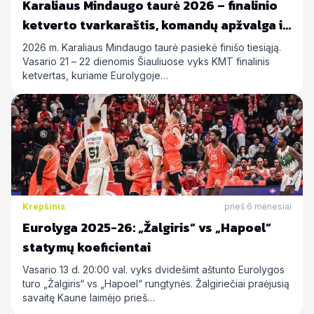
Karaliaus Mindaugo taurė 2026 – finalinio
ketverto tvarkaraštis, komandų apžvalga ir
statymų prognozės
2026 m. Karaliaus Mindaugo taurė pasiekė finišo tiesiąją.
Vasario 21 – 22 dienomis Šiauliuose vyks KMT finalinis
ketvertas, kuriame Eurolygoje…
Krepšinis
prieš 6 mėnesiai
Eurolyga 2025-26: „Žalgiris“ vs „Hapoel“
statymų koeficientai
Vasario 13 d. 20:00 val. vyks dvidešimt aštunto Eurolygos
turo „Žalgiris“ vs „Hapoel“ rungtynės. Žalgiriečiai praėjusią
savaitę Kaune laimėjo prieš…