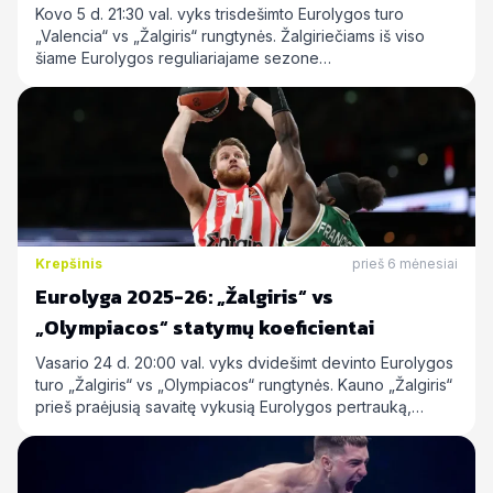
Kovo 5 d. 21:30 val. vyks trisdešimto Eurolygos turo
„Valencia“ vs „Žalgiris“ rungtynės. Žalgiriečiams iš viso
šiame Eurolygos reguliariajame sezone…
Krepšinis
prieš 6 mėnesiai
Eurolyga 2025-26: „Žalgiris“ vs
„Olympiacos“ statymų koeficientai
Vasario 24 d. 20:00 val. vyks dvidešimt devinto Eurolygos
turo „Žalgiris“ vs „Olympiacos“ rungtynės. Kauno „Žalgiris“
prieš praėjusią savaitę vykusią Eurolygos pertrauką,…