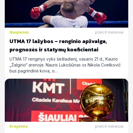
Naujienos
prieš 6 mėnesiai
UTMA 17 lažybos – renginio apžvalga,
prognozės ir statymų koeficientai
UTMA 17 renginys vyks šeštadienį, vasario 21 d., Kauno
„Žalgirio“ arenoje. Nauris Lukošiūnas vs Nikola Cvetkovič
bus pagrindinė kova, o…
Krepšinis
prieš 6 mėnesiai