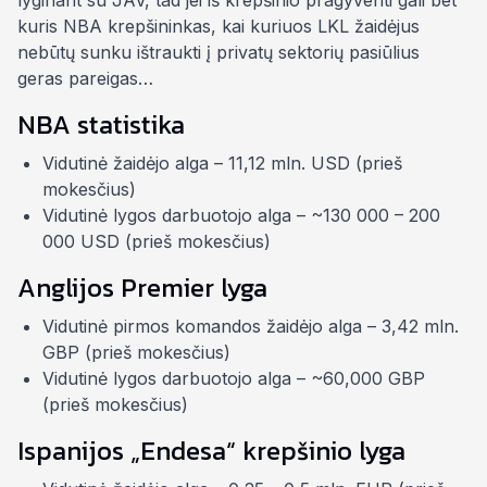
lyginant su JAV, tad jei iš krepšinio pragyventi gali bet
kuris NBA krepšininkas, kai kuriuos LKL žaidėjus
nebūtų sunku
ištraukti
į privatų sektorių pasiūlius
geras pareigas…
NBA statistika
Vidutinė žaidėjo alga – 11,12 mln. USD (prieš
mokesčius)
Vidutinė lygos darbuotojo alga – ~130 000 – 200
000 USD (prieš mokesčius)
Anglijos Premier lyga
Vidutinė pirmos komandos žaidėjo alga – 3,42 mln.
GBP (prieš mokesčius)
Vidutinė lygos darbuotojo alga – ~60,000 GBP
(prieš mokesčius)
Ispanijos „Endesa“ krepšinio lyga