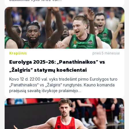
Krepšinis
prieš 5 mėnesiai
Eurolyga 2025-26: „Panathinaikos“ vs
„Žalgiris“ statymų koeficientai
Kovo 12 d. 22:00 val. vyks trisdešimt pirmo Eurolygos turo
„Panathinaikos“ vs „Žalgiris“ rungtynės. Kauno komanda
praėjusią savaitę išvykoje pralaimėjo…