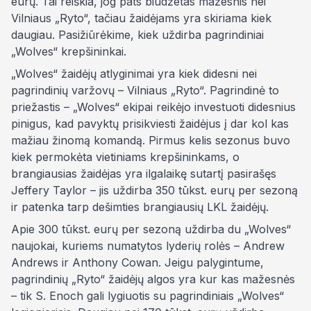
eurų. Tai reiškia, jog pats biudžetas mažesnis nei
Vilniaus „Ryto“, tačiau žaidėjams yra skiriama kiek
daugiau. Pasižiūrėkime, kiek uždirba pagrindiniai
„Wolves“ krepšininkai.
„Wolves“ žaidėjų atlyginimai yra kiek didesni nei
pagrindinių varžovų – Vilniaus „Ryto“. Pagrindinė to
priežastis – „Wolves“ ekipai reikėjo investuoti didesnius
pinigus, kad pavyktų prisikviesti žaidėjus į dar kol kas
mažiau žinomą komandą. Pirmus kelis sezonus buvo
kiek permokėta vietiniams krepšininkams, o
brangiausias žaidėjas yra ilgalaikę sutartį pasirašęs
Jeffery Taylor – jis uždirba 350 tūkst. eurų per sezoną
ir patenka tarp dešimties brangiausių LKL žaidėjų.
Apie 300 tūkst. eurų per sezoną uždirba du „Wolves“
naujokai, kuriems numatytos lyderių rolės – Andrew
Andrews ir Anthony Cowan. Jeigu palygintume,
pagrindinių „Ryto“ žaidėjų algos yra kur kas mažesnės
– tik S. Enoch gali lygiuotis su pagrindiniais „Wolves“