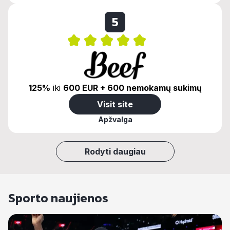
5
125%
iki
600 EUR + 600 nemokamų sukimų
Visit site
Apžvalga
Rodyti daugiau
Sporto naujienos