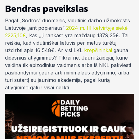
Bendras paveikslas
Pagal „Sodros“ duomenis, vidutinis darbo užmokestis
Lietuvoje „ant popieriaus“
2024 m. III ketvirtyje siekė
2225,10€
, kas „ į rankas“ yra maždaug 1379,25€. Tai
reiškia, kad vidutiniškai lietuvis per metus turėtų
uždirbti apie 16 548€. Ar visi LKL
krepšininkai
gauna
didesnius atlyginimus? Tikrai ne. Jauni žaidėjai, kurie
vaidina tik epizodinius vaidmenis arba iš NKL pakviesti
pasibandymui
gauna arti minimalaus atlyginimo, arba
turi sutartį su jaunimo akademija, pagal kurią
atlyginimo gali ir visai
nelikti
.