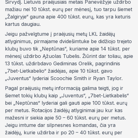
Sirvydį. Lietuvis praėjusiais metais Panevėžyje uždirbo
mažiau nei 10 tūkst. eurų per mėnesį, tuo tarpu šiemet
„Žalgiryje“ gauna apie 400 tūkst. eurų, kas yra keturis
kartus daugiau.
Jeigu pažvelgtume į praėjusių metų LKL žaidėjų
atlyginimus, pirmajame dvidešimtuke be didžiojo trejeto
klubų buvo tik „Neptūnas“, kuriame apie 14 tūkst. per
mėnesį uždirbo Ąžuolas Tubelis. Žiūrint dar toliau, apie
13 tūkst. uždirbdavo Gediminas Orelik, pagrindinis
„7bet-Lietkabelio“ žaidėjas, apie 10 tūkst. gavo
„Juventus“ lyderiai Scoochie Smith ir Ryan Taylor.
Pagal praėjusių metų informaciją galima teigti, jog ir
šiemet tokių klubų kaip „Juventus“, „7bet-Lietkabelis“
bei „Neptūnas“ lyderiai gali gauti apie 100 tūkst. eurų
per metus. Rotacijos žaidėjų atlyginimai jau kur kas
mažesni ir siekia apie 50 – 60 tūkst. eurų per metus.
Jeigu imtume dar silpnesnes komandas, čia yra
žaidėjų, kurie uždirba ir po 20 – 40 tūkst. eurų per