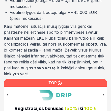
Vidutinė žaidėjo alga – 0,25 – 0,5 mln. EUR (prieš
mokesčius)
Vidutinė lygos darbuotojo alga – ~45,000 EUR
(prieš mokesčius)
Kaip matome, situacija mūsų lygoje yra gerokai
prastesnė nei elitinėse sporto pirmenybėse svetur.
Kadangi mažesni LKL klubai toliau bankrutuoja ir kaip
organizacijos veikia, tai nors susidomėjimas sportu yra,
jo
komercializacija
– labai maža. Beveik visus klubus
išlaiko rėmėjai ir/ar savivaldybės, tad tiek atletams tiek
fanams reikia dėti viltis, kad ne tik krepšininkai, bet ir
pati lyga augins
savo vertę
ir žaidėjai galėtų gauti tiek,
kiek yra verti.
TOP
€
Registracijos bonusas
100%
iki
500€