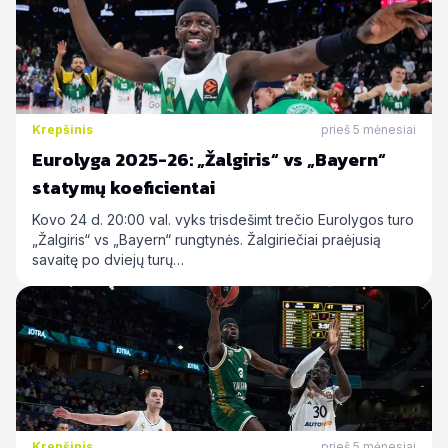
Krepšinis
prieš 5 mėnesiai
Eurolyga 2025-26: „Žalgiris“ vs „Bayern“
statymų koeficientai
Kovo 24 d. 20:00 val. vyks trisdešimt trečio Eurolygos turo
„Žalgiris“ vs „Bayern“ rungtynės. Žalgiriečiai praėjusią
savaitę po dviejų turų…
Krepšinis
prieš 5 mėnesiai