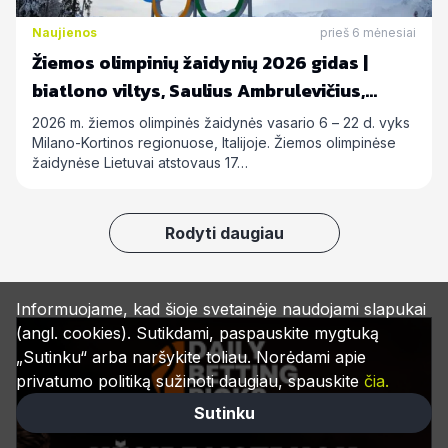
Naujienos
prieš 6 mėnesiai
Žiemos olimpinių žaidynių 2026 gidas |
biatlono viltys, Saulius Ambrulevičius,
Allison Reed ir kiti
2026 m. žiemos olimpinės žaidynės vasario 6 – 22 d. vyks
Milano-Kortinos regionuose, Italijoje. Žiemos olimpinėse
žaidynėse Lietuvai atstovaus 17…
Rodyti daugiau
Informuojame, kad šioje svetainėje naudojami slapukai
(angl. cookies). Sutikdami, paspauskite mygtuką
„Sutinku“ arba naršykite toliau. Norėdami apie
privatumo politiką sužinoti daugiau, spauskite
čia.
Sutinku