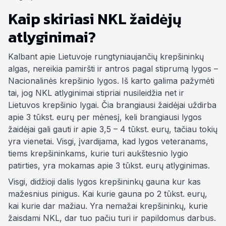
Kaip skiriasi NKL žaidėjų
atlyginimai?
Kalbant apie Lietuvoje rungtyniaujančių krepšininkų
algas, nereikia pamiršti ir antros pagal stiprumą lygos –
Nacionalinės krepšinio lygos. Iš karto galima pažymėti
tai, jog NKL atlyginimai stipriai nusileidžia net ir
Lietuvos krepšinio lygai. Čia brangiausi žaidėjai uždirba
apie 3 tūkst. eurų per mėnesį, keli brangiausi lygos
žaidėjai gali gauti ir apie 3,5 – 4 tūkst. eurų, tačiau tokių
yra vienetai. Visgi, įvardijama, kad lygos veteranams,
tiems krepšininkams, kurie turi aukštesnio lygio
patirties, yra mokamas apie 3 tūkst. eurų atlyginimas.
Visgi, didžioji dalis lygos krepšininkų gauna kur kas
mažesnius pinigus. Kai kurie gauna po 2 tūkst. eurų,
kai kurie dar mažiau. Yra nemažai krepšininkų, kurie
žaisdami NKL, dar tuo pačiu turi ir papildomus darbus.