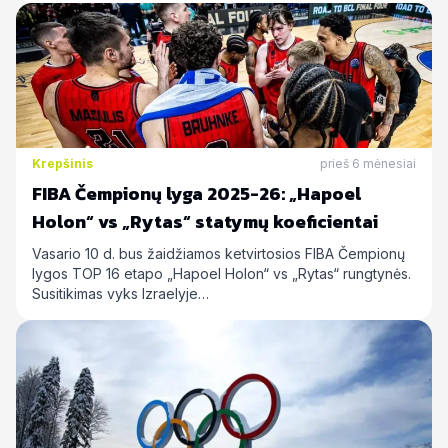
Krepšinis
prieš 6 mėnesiai
FIBA Čempionų lyga 2025-26: „Hapoel
Holon“ vs „Rytas“ statymų koeficientai
Vasario 10 d. bus žaidžiamos ketvirtosios FIBA Čempionų
lygos TOP 16 etapo „Hapoel Holon“ vs „Rytas“ rungtynės.
Susitikimas vyks Izraelyje…