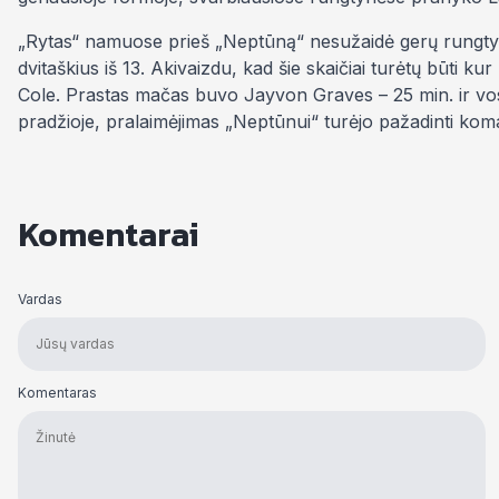
„Rytas“ namuose prieš „Neptūną“ nesužaidė gerų rungtyn
dvitaškius iš 13. Akivaizdu, kad šie skaičiai turėtų būti k
Cole. Prastas mačas buvo Jayvon Graves – 25 min. ir vos 
pradžioje, pralaimėjimas „Neptūnui“ turėjo pažadinti koma
Komentarai
Vardas
Komentaras