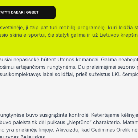
TATYTI DABAR | GGBET
tainėje, ji taip pat turi mobilią programėlę, kuri leidžia 
io skiria e-sportui, čia statyti galima ir už Lietuvos krepšin
ausiai nepasisekė būtent Utenos komandai. Galima neabejoti
siruošimui artėjančioms rungtynėms. Du pralaimėjimai sezono 
o susikomplektavęs labai solidžiai, prieš sužeistus LKL čemp
d rungtynėse buvo susigrąžinta kontrolė. Ketvirtajame kėlinyje
buvo paleista tik dėl puikaus „Neptūno“ charakterio. Matant
yra priekinėje linijoje. Akivaizdu, kad Gediminas Orelik nė
Laurynas Beliauskas.