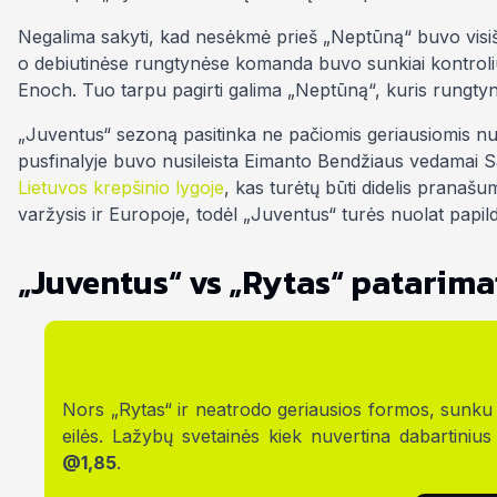
Negalima sakyti, kad nesėkmė prieš „Neptūną“ buvo visišk
o debiutinėse rungtynėse komanda buvo sunkiai kontrol
Enoch. Tuo tarpu pagirti galima „Neptūną“, kuris rungtyn
„Juventus“ sezoną pasitinka ne pačiomis geriausiomis n
pusfinalyje buvo nusileista Eimanto Bendžiaus vedamai Sa
Lietuvos krepšinio lygoje
, kas turėtų būti didelis pranaš
varžysis ir Europoje, todėl „Juventus“ turės nuolat papi
„Juventus“ vs „Rytas“ patarim
Nors „Rytas“ ir neatrodo geriausios formos, sunku 
eilės. Lažybų svetainės kiek nuvertina dabartiniu
@1,85
.