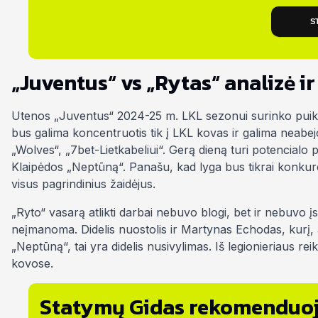
S
„Juventus“ vs „Rytas“ analizė i
Utenos „Juventus“ 2024-25 m. LKL sezonui surinko puiki
bus galima koncentruotis tik į LKL kovas ir galima neabe
„Wolves“, „7bet-Lietkabeliui“. Gerą dieną turi potencialo p
Klaipėdos „Neptūną“. Panašu, kad lyga bus tikrai konkure
visus pagrindinius žaidėjus.
„Ryto“ vasarą atlikti darbai nebuvo blogi, bet ir nebuvo įs
neįmanoma. Didelis nuostolis ir Martynas Echodas, kurį, 
„Neptūną“, tai yra didelis nusivylimas. Iš legionieriaus re
kovose.
Statymų Gidas rekomenduoj