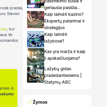
pasirinkimo būdai ir
geriausia pasiūla
rodė prastai,
buvo Steven
rinkoje – kaip rasti
Kaip laimėti kazino?
geriausius variantus
Ekspertų patarimai ir
strategijos
koje
, kur
Kaip laimėti
aus tik
L komandos
lažybose?
Kas yra marža ir kaip
ji apskaičiuojama?
Lažybų gidas
pradedantiesiems |
Statymų ABC
imais iš
anašumu
Žymos