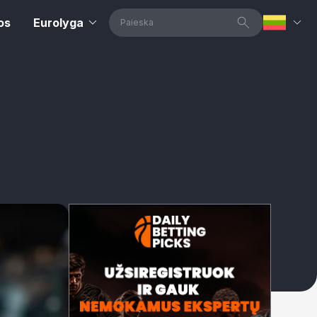
os
Eurolyga