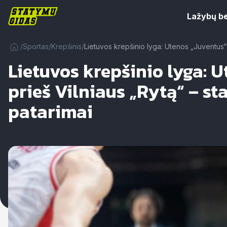
Lažybų b
/
Sportas
/
Krepšinis
/
Lietuvos krepšinio lyga: Utenos „Juventus“ 
Lietuvos krepšinio lyga: 
prieš Vilniaus „Rytą“ – s
patarimai