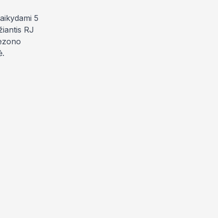
aikydami 5
žiantis RJ
sezono
ė.