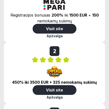
Registracijos bonusas
200%
iki
1500 EUR
+
150
nemokamų sukimų
Visit site
Apžvalga
2
450% iki 3500 EUR + 325 nemokamų sukimų
Visit site
Apžvalga