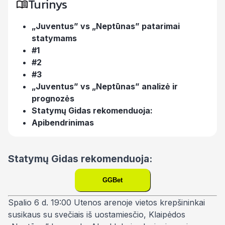
Turinys
„Juventus” vs „Neptūnas” patarimai
statymams
#1
#2
#3
„Juventus” vs „Neptūnas” analizė ir
prognozės
Statymų Gidas rekomenduoja:
Apibendrinimas
Statymų Gidas rekomenduoja:
GGBet
Spalio 6 d. 19:00 Utenos arenoje vietos krepšininkai
susikaus su svečiais iš uostamiesčio, Klaipėdos