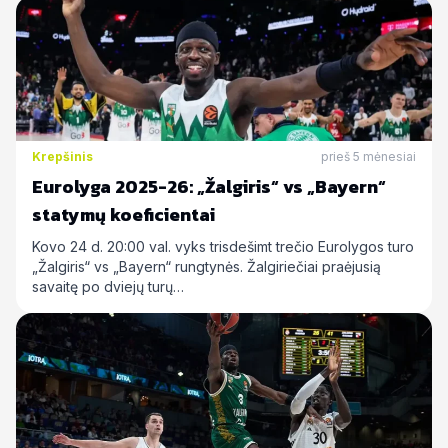
Krepšinis
prieš 5 mėnesiai
Eurolyga 2025-26: „Žalgiris“ vs „Bayern“
statymų koeficientai
Kovo 24 d. 20:00 val. vyks trisdešimt trečio Eurolygos turo
„Žalgiris“ vs „Bayern“ rungtynės. Žalgiriečiai praėjusią
savaitę po dviejų turų…