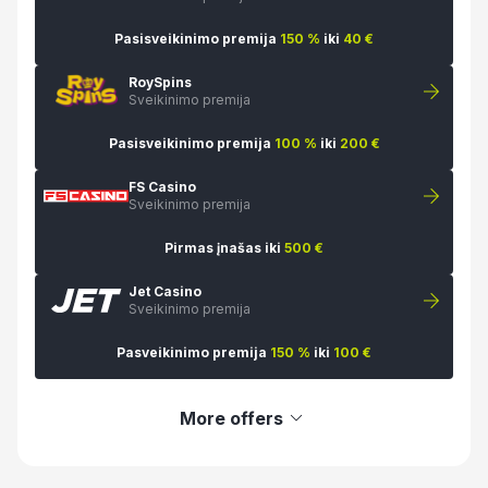
Pasisveikinimo premija
150 %
iki
40 €
RoySpins
Sveikinimo premija
Pasisveikinimo premija
100 %
iki
200 €
FS Casino
Sveikinimo premija
Pirmas įnašas iki
500 €
Jet Casino
Sveikinimo premija
Pasveikinimo premija
150 %
iki
100 €
More offers