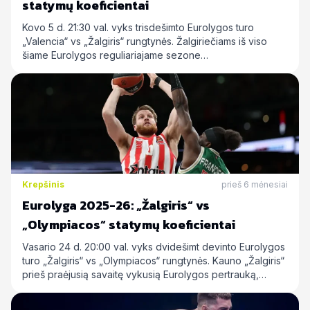
statymų koeficientai
Kovo 5 d. 21:30 val. vyks trisdešimto Eurolygos turo
„Valencia“ vs „Žalgiris“ rungtynės. Žalgiriečiams iš viso
šiame Eurolygos reguliariajame sezone…
Krepšinis
prieš 6 mėnesiai
Eurolyga 2025-26: „Žalgiris“ vs
„Olympiacos“ statymų koeficientai
Vasario 24 d. 20:00 val. vyks dvidešimt devinto Eurolygos
turo „Žalgiris“ vs „Olympiacos“ rungtynės. Kauno „Žalgiris“
prieš praėjusią savaitę vykusią Eurolygos pertrauką,…