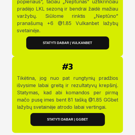
popieriaus”, tačiau „Neptūnas” užtikrinčiau
pradėjo LKL sezoną ir bendrai žaidė mažiau
varžybų. Siūlome rinktis „Neptūno”
pranašumą +6 @1.85 Vulkanbet lažybų
svetainėje.
STATYTI DABAR | VULKANBET
#3
Tikėtina, jog nuo pat rungtynių pradžios
išvysime labai greitą ir rezultatyvų krepšinį.
Statymas, kad abi komandos per pirmą
mačo pusę imes bent 81 tašką @1.85 GGbet
lažybų svetainėje atrodo labai vertingai.
STATYTI DABAR | GGBET