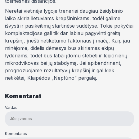
tolimesnės distancijos.
Neretai vietinėje lygoje treneriai daugiau žaidybinio
laiko skiria lietuviams krepšininkams, todėl galime
išvysti ir pasikeitimų startinėse sudėtyse. Tokie pokyčiai
komplektacijose gali tik dar labiau pagyvinti greitą
krepšinį, įnešti netikėtumo faktoriaus į mačą. Kaip jau
minėjome, didelis dėmesys bus skiriamas ekipų
lyderiams, todėl bus labai įdomu stebėti ir legionierių
mikrodvikovas bei jų stabdymą. Jei apibendrinant,
prognozuojame rezultatyvų krepšinį ir gal kiek
netikėtai, Klaipėdos „Neptūno” pergalę.
Komentarai
Vardas
Komentaras