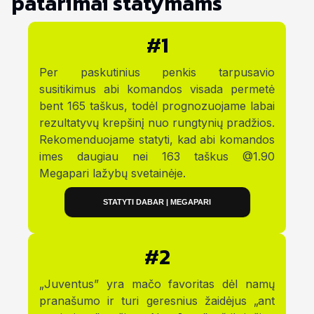
patarimai statymams
#1
Per paskutinius penkis tarpusavio
susitikimus abi komandos visada permetė
bent 165 taškus, todėl prognozuojame labai
rezultatyvų krepšinį nuo rungtynių pradžios.
Rekomenduojame statyti, kad abi komandos
imes daugiau nei 163 taškus @1.90
Megapari lažybų svetainėje.
STATYTI DABAR | MEGAPARI
#2
„Juventus” yra mačo favoritas dėl namų
pranašumo ir turi geresnius žaidėjus „ant