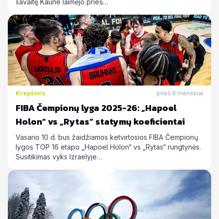
savaitę Kaune laimėjo prieš…
Krepšinis
prieš 6 mėnesiai
FIBA Čempionų lyga 2025-26: „Hapoel
Holon“ vs „Rytas“ statymų koeficientai
Vasario 10 d. bus žaidžiamos ketvirtosios FIBA Čempionų
lygos TOP 16 etapo „Hapoel Holon“ vs „Rytas“ rungtynės.
Susitikimas vyks Izraelyje…