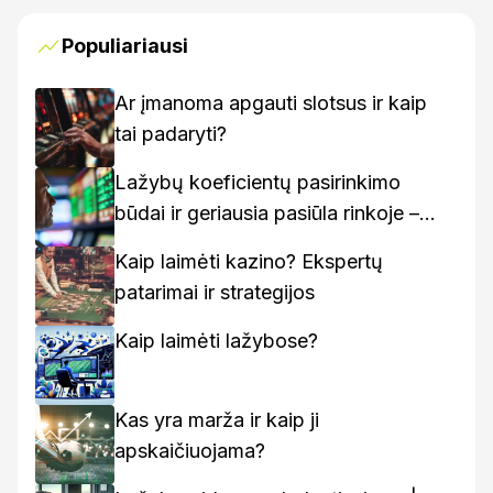
Populiariausi
Ar įmanoma apgauti slotsus ir kaip
tai padaryti?
Lažybų koeficientų pasirinkimo
būdai ir geriausia pasiūla rinkoje –
kaip rasti geriausius variantus
Kaip laimėti kazino? Ekspertų
patarimai ir strategijos
Kaip laimėti lažybose?
Kas yra marža ir kaip ji
apskaičiuojama?