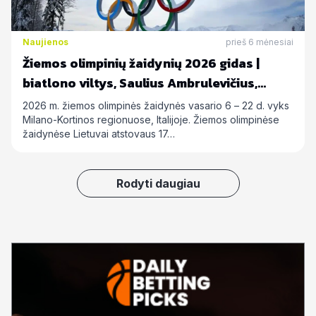
Naujienos
prieš 6 mėnesiai
Žiemos olimpinių žaidynių 2026 gidas |
biatlono viltys, Saulius Ambrulevičius,
Allison Reed ir kiti
2026 m. žiemos olimpinės žaidynės vasario 6 – 22 d. vyks
Milano-Kortinos regionuose, Italijoje. Žiemos olimpinėse
žaidynėse Lietuvai atstovaus 17…
Rodyti daugiau