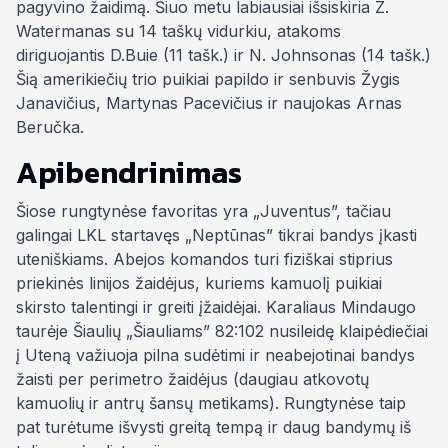
pagyvino žaidimą. Šiuo metu labiausiai išsiskiria Z.
Watermanas su 14 taškų vidurkiu, atakoms
diriguojantis D.Buie (11 tašk.) ir N. Johnsonas (14 tašk.)
Šią amerikiečių trio puikiai papildo ir senbuvis Žygis
Janavičius, Martynas Pacevičius ir naujokas Arnas
Beručka.
Apibendrinimas
Šiose rungtynėse favoritas yra „Juventus”, tačiau
galingai LKL startavęs „Neptūnas” tikrai bandys įkasti
uteniškiams. Abejos komandos turi fiziškai stiprius
priekinės linijos žaidėjus, kuriems kamuolį puikiai
skirsto talentingi ir greiti įžaidėjai. Karaliaus Mindaugo
taurėje Šiaulių „Šiauliams” 82:102 nusileidę klaipėdiečiai
į Uteną važiuoja pilna sudėtimi ir neabejotinai bandys
žaisti per perimetro žaidėjus (daugiau atkovotų
kamuolių ir antrų šansų metikams). Rungtynėse taip
pat turėtume išvysti greitą tempą ir daug bandymų iš