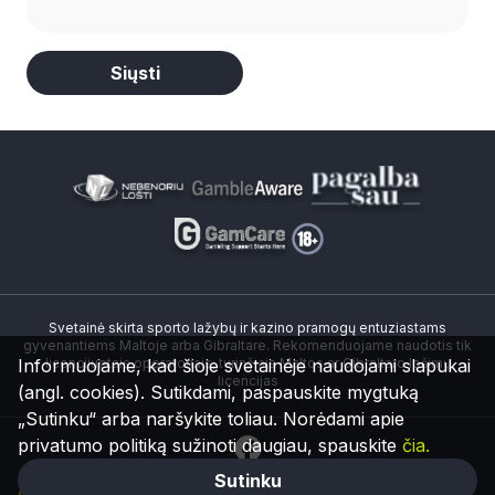
Alternative:
Svetainė skirta sporto lažybų ir kazino pramogų entuziastams
gyvenantiems Maltoje arba Gibraltare. Rekomenduojame naudotis tik
Informuojame, kad šioje svetainėje naudojami slapukai
licencijuotais operatoriais, turinčiais Maltos ar Gibraltaro lošimų
licencijas
(angl. cookies). Sutikdami, paspauskite mygtuką
„Sutinku“ arba naršykite toliau. Norėdami apie
privatumo politiką sužinoti daugiau, spauskite
čia.
Sutinku
© 2026 Visos teisės saugomos.