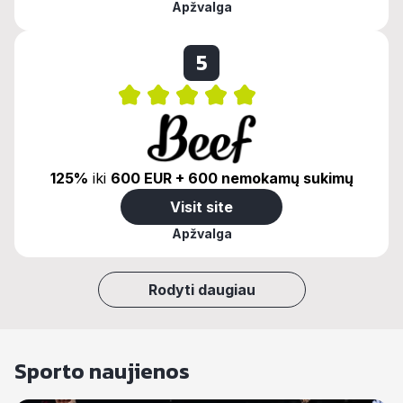
Apžvalga
5
125%
iki
600 EUR + 600 nemokamų sukimų
Visit site
Apžvalga
Rodyti daugiau
Sporto naujienos