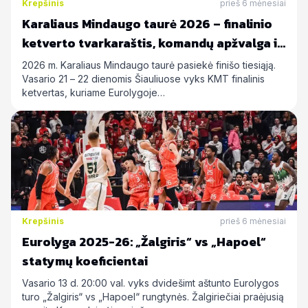
Krepšinis
prieš 6 mėnesiai
Karaliaus Mindaugo taurė 2026 – finalinio
ketverto tvarkaraštis, komandų apžvalga ir
statymų prognozės
2026 m. Karaliaus Mindaugo taurė pasiekė finišo tiesiąją.
Vasario 21 – 22 dienomis Šiauliuose vyks KMT finalinis
ketvertas, kuriame Eurolygoje…
Krepšinis
prieš 6 mėnesiai
Eurolyga 2025-26: „Žalgiris“ vs „Hapoel“
statymų koeficientai
Vasario 13 d. 20:00 val. vyks dvidešimt aštunto Eurolygos
turo „Žalgiris“ vs „Hapoel“ rungtynės. Žalgiriečiai praėjusią