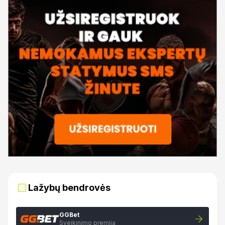
Lažybų bendrovės
GGBet
Sveikinimo premija