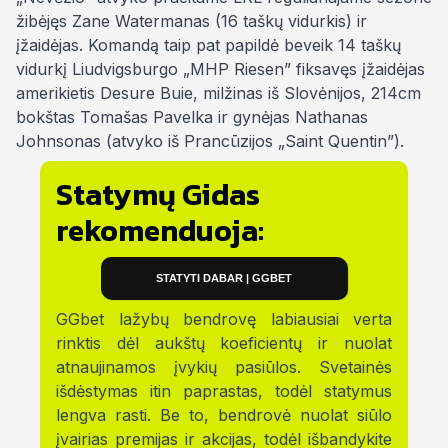
žibėjęs Zane Watermanas (16 taškų vidurkis) ir
įžaidėjas. Komandą taip pat papildė beveik 14 taškų
vidurkį Liudvigsburgo „MHP Riesen” fiksavęs įžaidėjas
amerikietis Desure Buie, milžinas iš Slovėnijos, 214cm
bokštas Tomašas Pavelka ir gynėjas Nathanas
Johnsonas (atvyko iš Prancūzijos „Saint Quentin”).
Statymų Gidas
rekomenduoja:
STATYTI DABAR | GGBET
GGbet lažybų bendrovę labiausiai verta
rinktis dėl aukštų koeficientų ir nuolat
atnaujinamos įvykių pasiūlos. Svetainės
išdėstymas itin paprastas, todėl statymus
lengva rasti. Be to, bendrovė nuolat siūlo
įvairias premijas ir akcijas, todėl išbandykite