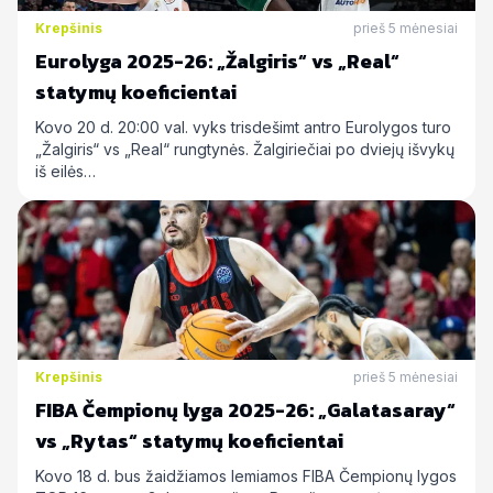
Krepšinis
prieš 5 mėnesiai
Eurolyga 2025-26: „Žalgiris“ vs „Real“
statymų koeficientai
Kovo 20 d. 20:00 val. vyks trisdešimt antro Eurolygos turo
„Žalgiris“ vs „Real“ rungtynės. Žalgiriečiai po dviejų išvykų
iš eilės…
Krepšinis
prieš 5 mėnesiai
FIBA Čempionų lyga 2025-26: „Galatasaray“
vs „Rytas“ statymų koeficientai
Kovo 18 d. bus žaidžiamos lemiamos FIBA Čempionų lygos