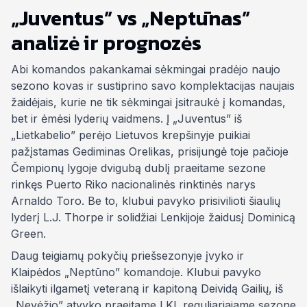
„Juventus” vs „Neptūnas”
analizė ir prognozės
Abi komandos pakankamai sėkmingai pradėjo naujo
sezono kovas ir sustiprino savo komplektacijas naujais
žaidėjais, kurie ne tik sėkmingai įsitraukė į komandas,
bet ir ėmėsi lyderių vaidmens. Į „Juventus” iš
„Lietkabelio” perėjo Lietuvos krepšinyje puikiai
pažįstamas Gediminas Orelikas, prisijungė toje pačioje
Čempionų lygoje dvigubą dublį praeitame sezone
rinkęs Puerto Riko nacionalinės rinktinės narys
Arnaldo Toro. Be to, klubui pavyko prisivilioti šiaulių
lyderį L.J. Thorpe ir solidžiai Lenkijoje žaidusį Dominicą
Green.
Daug teigiamų pokyčių priešsezonyje įvyko ir
Klaipėdos „Neptūno” komandoje. Klubui pavyko
išlaikyti ilgametį veteraną ir kapitoną Deividą Gailių, iš
„Nevėžio” atvyko praeitame LKL reguliariajame sezone