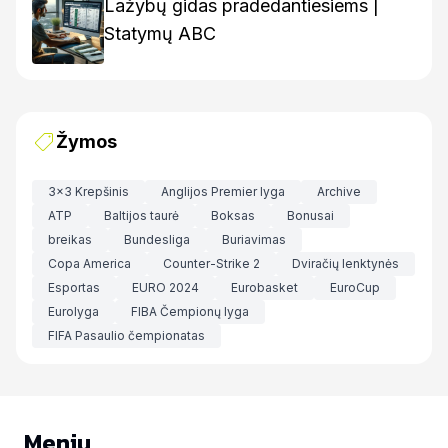
Lažybų gidas pradedantiesiems |
Statymų ABC
Žymos
3x3 Krepšinis
Anglijos Premier lyga
Archive
ATP
Baltijos taurė
Boksas
Bonusai
breikas
Bundesliga
Buriavimas
Copa America
Counter-Strike 2
Dviračių lenktynės
Esportas
EURO 2024
Eurobasket
EuroCup
Eurolyga
FIBA Čempionų lyga
FIFA Pasaulio čempionatas
Meniu