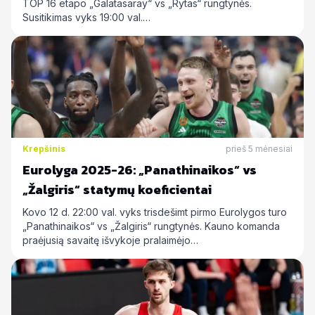
TOP 16 etapo „Galatasaray“ vs „Rytas“ rungtynės.
Susitikimas vyks 19:00 val.…
Krepšinis
prieš 5 mėnesiai
Eurolyga 2025-26: „Panathinaikos“ vs
„Žalgiris“ statymų koeficientai
Kovo 12 d. 22:00 val. vyks trisdešimt pirmo Eurolygos turo
„Panathinaikos“ vs „Žalgiris“ rungtynės. Kauno komanda
praėjusią savaitę išvykoje pralaimėjo…