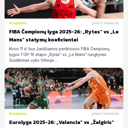
Krepšinis
prieš 5 mėnesiai
FIBA Čempionų lyga 2025-26: „Rytas“ vs „Le
Mans“ statymų koeficientai
Kovo 11 d. bus žaidžiamos penktosios FIBA Čempionų
lygos TOP 16 etapo „Rytas“ vs „Le Mans“ rungtynės.
Susitikimas vyks Vilniuje…
Krepšinis
prieš 5 mėnesiai
Eurolyga 2025-26: „Valencia“ vs „Žalgiris“