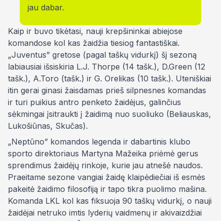
jau dabar.
Kaip ir buvo tikėtasi, nauji krepšininkai abiejose
komandose kol kas žaidžia tiesiog fantastiškai.
„Juventus” gretose (pagal taškų vidurkį) šį sezoną
labiausiai išsiskiria L.J. Thorpe (14 tašk.), D.Green (12
tašk.), A.Toro (tašk.) ir G. Orelikas (10 tašk.). Uteniškiai
itin gerai ginasi žaisdamas prieš silpnesnes komandas
ir turi puikius antro penketo žaidėjus, galinčius
sėkmingai įsitraukti į žaidimą nuo suoliuko (Beliauskas,
Lukošiūnas, Skučas).
„Neptūno” komandos legenda ir dabartinis klubo
sporto direktoriaus Martyna Mažeika priėmė gerus
sprendimus žaidėjų rinkoje, kurie jau atnešė naudos.
Praeitame sezone vangiai žaidę klaipėdiečiai iš esmės
pakeitė žaidimo filosofiją ir tapo tikra puolimo mašina.
Komanda LKL kol kas fiksuoja 90 taškų vidurkį, o nauji
žaidėjai netruko imtis lyderių vaidmenų ir akivaizdžiai