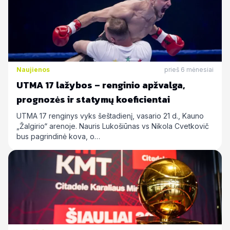
Naujienos
prieš 6 mėnesiai
UTMA 17 lažybos – renginio apžvalga,
prognozės ir statymų koeficientai
UTMA 17 renginys vyks šeštadienį, vasario 21 d., Kauno
„Žalgirio“ arenoje. Nauris Lukošiūnas vs Nikola Cvetkovič
bus pagrindinė kova, o…