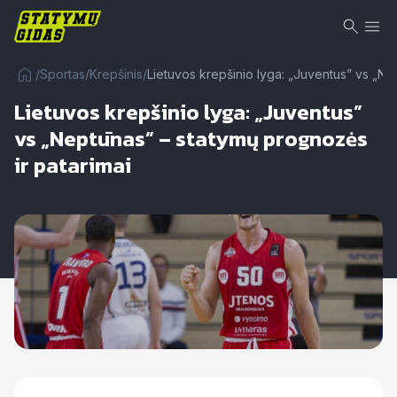
/
Sportas
/
Krepšinis
/
Lietuvos krepšinio lyga: „Juventus” vs „Ne
Lietuvos krepšinio lyga: „Juventus”
vs „Neptūnas” – statymų prognozės
ir patarimai