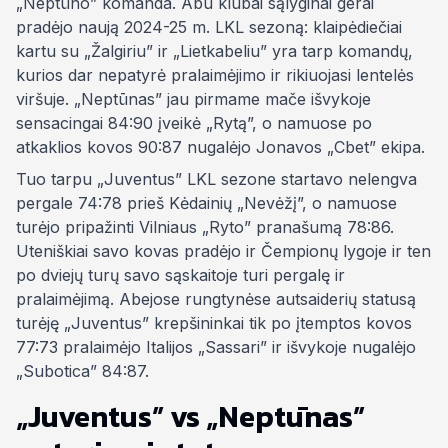
„Neptūno” komanda. Abu klubai sąlyginai gerai
pradėjo naują 2024-25 m. LKL sezoną: klaipėdiečiai
kartu su „Žalgiriu” ir „Lietkabeliu” yra tarp komandų,
kurios dar nepatyrė pralaimėjimo ir rikiuojasi lentelės
viršuje. „Neptūnas” jau pirmame mače išvykoje
sensacingai 84:90 įveikė „Rytą”, o namuose po
atkaklios kovos 90:87 nugalėjo Jonavos „Cbet” ekipa.
Tuo tarpu „Juventus” LKL sezone startavo nelengva
pergale 74:78 prieš Kėdainių „Nevėžį”, o namuose
turėjo pripažinti Vilniaus „Ryto” pranašumą 78:86.
Uteniškiai savo kovas pradėjo ir Čempionų lygoje ir ten
po dviejų turų savo sąskaitoje turi pergalę ir
pralaimėjimą. Abejose rungtynėse autsaiderių statusą
turėję „Juventus” krepšininkai tik po įtemptos kovos
77:73 pralaimėjo Italijos „Sassari” ir išvykoje nugalėjo
„Subotica” 84:87.
„Juventus” vs „Neptūnas”