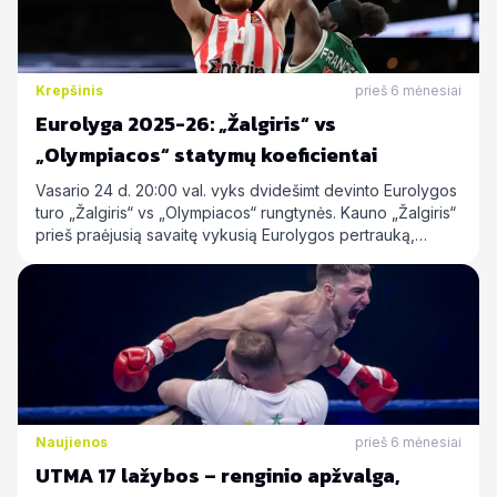
Krepšinis
prieš 6 mėnesiai
Eurolyga 2025-26: „Žalgiris“ vs
„Olympiacos“ statymų koeficientai
Vasario 24 d. 20:00 val. vyks dvidešimt devinto Eurolygos
turo „Žalgiris“ vs „Olympiacos“ rungtynės. Kauno „Žalgiris“
prieš praėjusią savaitę vykusią Eurolygos pertrauką,…
Naujienos
prieš 6 mėnesiai
UTMA 17 lažybos – renginio apžvalga,