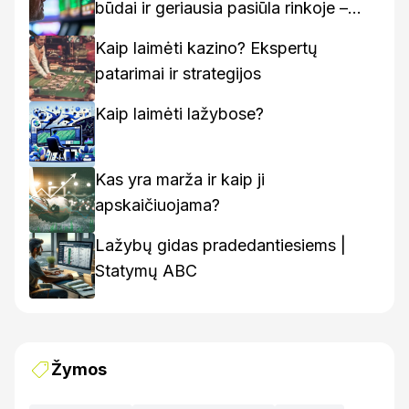
būdai ir geriausia pasiūla rinkoje –
kaip rasti geriausius variantus
Kaip laimėti kazino? Ekspertų
patarimai ir strategijos
Kaip laimėti lažybose?
Kas yra marža ir kaip ji
apskaičiuojama?
Lažybų gidas pradedantiesiems |
Statymų ABC
Žymos