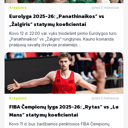
Krepšinis
prieš 5 mėnesiai
Eurolyga 2025-26: „Panathinaikos“ vs
„Žalgiris“ statymų koeficientai
Kovo 12 d. 22:00 val. vyks trisdešimt pirmo Eurolygos turo
„Panathinaikos“ vs „Žalgiris“ rungtynės. Kauno komanda
praėjusią savaitę išvykoje pralaimėjo…
Krepšinis
prieš 5 mėnesiai
FIBA Čempionų lyga 2025-26: „Rytas“ vs „Le
Mans“ statymų koeficientai
Kovo 11 d. bus žaidžiamos penktosios FIBA Čempionų