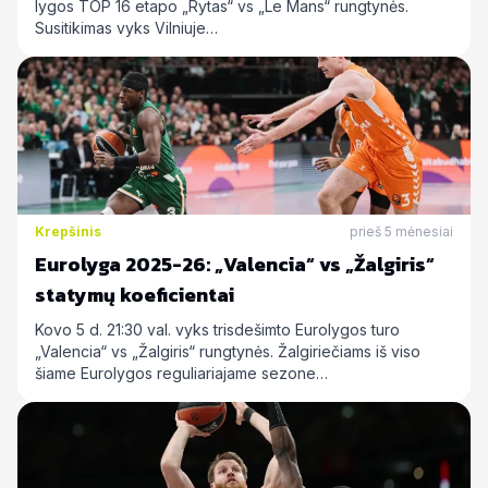
lygos TOP 16 etapo „Rytas“ vs „Le Mans“ rungtynės.
Susitikimas vyks Vilniuje…
Krepšinis
prieš 5 mėnesiai
Eurolyga 2025-26: „Valencia“ vs „Žalgiris“
statymų koeficientai
Kovo 5 d. 21:30 val. vyks trisdešimto Eurolygos turo
„Valencia“ vs „Žalgiris“ rungtynės. Žalgiriečiams iš viso
šiame Eurolygos reguliariajame sezone…