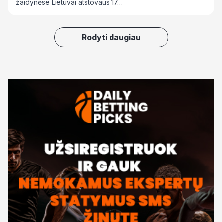
žaidynėse Lietuvai atstovaus 17…
Rodyti daugiau