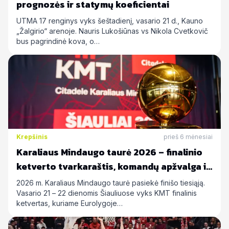
prognozės ir statymų koeficientai
UTMA 17 renginys vyks šeštadienį, vasario 21 d., Kauno
„Žalgirio“ arenoje. Nauris Lukošiūnas vs Nikola Cvetkovič
bus pagrindinė kova, o…
Krepšinis
prieš 6 mėnesiai
Karaliaus Mindaugo taurė 2026 – finalinio
ketverto tvarkaraštis, komandų apžvalga ir
statymų prognozės
2026 m. Karaliaus Mindaugo taurė pasiekė finišo tiesiąją.
Vasario 21 – 22 dienomis Šiauliuose vyks KMT finalinis
ketvertas, kuriame Eurolygoje…