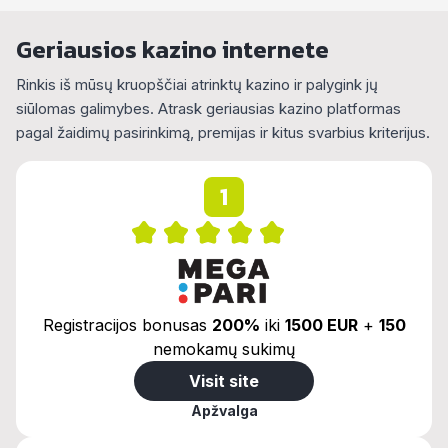
Geriausios kazino internete
Rinkis iš mūsų kruopščiai atrinktų kazino ir palygink jų
siūlomas galimybes. Atrask geriausias kazino platformas
pagal žaidimų pasirinkimą, premijas ir kitus svarbius kriterijus.
1
Registracijos bonusas
200%
iki
1500 EUR
+
150
nemokamų sukimų
Visit site
Apžvalga