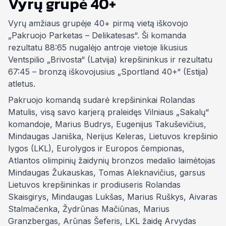
Vyrų grupė 40+
Vyrų amžiaus grupėje 40+ pirmą vietą iškovojo
„Pakruojo Parketas – Delikatesas“. Ši komanda
rezultatu 88:65 nugalėjo antroje vietoje likusius
Ventspilio „Brivosta“ (Latvija) krepšininkus ir rezultatu
67:45 – bronzą iškovojusius „Sportland 40+“ (Estija)
atletus.
Pakruojo komandą sudarė krepšininkai Rolandas
Matulis, visą savo karjerą praleidęs Vilniaus „Sakalų“
komandoje, Marius Budrys, Eugenijus Takuševičius,
Mindaugas Janiška, Nerijus Keleras, Lietuvos krepšinio
lygos (LKL), Eurolygos ir Europos čempionas,
Atlantos olimpinių žaidynių bronzos medalio laimėtojas
Mindaugas Žukauskas, Tomas Aleknavičius, garsus
Lietuvos krepšininkas ir prodiuseris Rolandas
Skaisgirys, Mindaugas Lukšas, Marius Ruškys, Aivaras
Stalmačenka, Žydrūnas Mačiūnas, Marius
Granzbergas, Arūnas Šeferis, LKL žaidę Arvydas