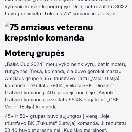
vyresnių komandų pogrupyje. Deja, bet rezultatu 36:32
buvo pralaimėta „Tukums 75“ komandai iš Latvijos.
Moterų grupės
„Baltic Cup 2024“ metu vyko ne tik vyrų, bet ir moterų
rungtynės. Tiesa, komandų čia buvo gerokai mažiau.
Amžiaus grupėje 35+ triumfavo Tartu „Vald“ (Estija)
komanda, rezultatu 79:64 įveikusi SBK „Dinamo“
(Latvija) komandą. 40+ grupėje nugalėjo „Avantis“
(Latvija) komanda, rezultatu 66:48 nugalėjusi „OSK
Vesiir“ (Estija) komandą.
45+ ir 50+ grupės buvo sujungtos į vieną. Joje
triumfavo BK „Tukums“ (Latvija) komanda. Ji rezultatu
53:46 buvo stipresnė nei „Kupiškio merginos“.