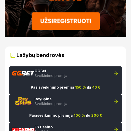
Lažybų bendrovės
GGBet
Sveikinimo premija
Pasisveikinimo premija
150 %
iki
40 €
RoySpins
Sveikinimo premija
Pasisveikinimo premija
100 %
iki
200 €
FS Casino