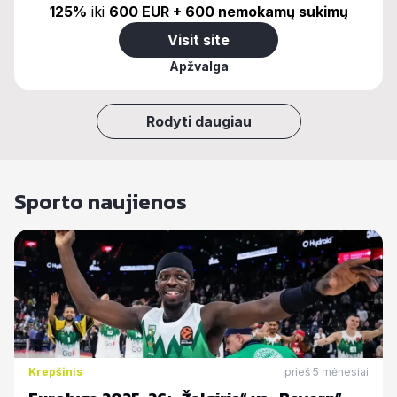
125%
iki
600 EUR + 600 nemokamų sukimų
Visit site
Apžvalga
Rodyti daugiau
Sporto naujienos
Krepšinis
prieš 5 mėnesiai