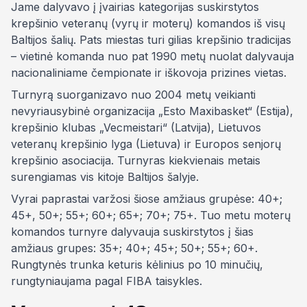
Jame dalyvavo į įvairias kategorijas suskirstytos
krepšinio veteranų (vyrų ir moterų) komandos iš visų
Baltijos šalių. Pats miestas turi gilias krepšinio tradicijas
– vietinė komanda nuo pat 1990 metų nuolat dalyvauja
nacionaliniame čempionate ir iškovoja prizines vietas.
Turnyrą suorganizavo nuo 2004 metų veikianti
nevyriausybinė organizacija „Esto Maxibasket“ (Estija),
krepšinio klubas „Vecmeistari“ (Latvija), Lietuvos
veteranų krepšinio lyga (Lietuva) ir Europos senjorų
krepšinio asociacija. Turnyras kiekvienais metais
surengiamas vis kitoje Baltijos šalyje.
Vyrai paprastai varžosi šiose amžiaus grupėse: 40+;
45+, 50+; 55+; 60+; 65+; 70+; 75+. Tuo metu moterų
komandos turnyre dalyvauja suskirstytos į šias
amžiaus grupes: 35+; 40+; 45+; 50+; 55+; 60+.
Rungtynės trunka keturis kėlinius po 10 minučių,
rungtyniaujama pagal FIBA taisykles.