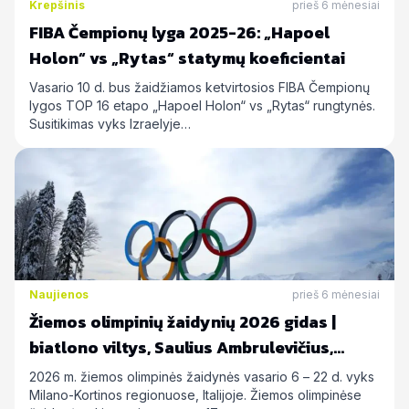
Krepšinis
prieš 6 mėnesiai
FIBA Čempionų lyga 2025-26: „Hapoel
Holon“ vs „Rytas“ statymų koeficientai
Vasario 10 d. bus žaidžiamos ketvirtosios FIBA Čempionų
lygos TOP 16 etapo „Hapoel Holon“ vs „Rytas“ rungtynės.
Susitikimas vyks Izraelyje…
Naujienos
prieš 6 mėnesiai
Žiemos olimpinių žaidynių 2026 gidas |
biatlono viltys, Saulius Ambrulevičius,
Allison Reed ir kiti
2026 m. žiemos olimpinės žaidynės vasario 6 – 22 d. vyks
Milano-Kortinos regionuose, Italijoje. Žiemos olimpinėse