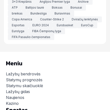
3x3 Krepšinis
Anglijos Premier lyga
Archive
ATP
Baltijos taurė
Boksas
Bonusai
breikas
Bundesliga
Buriavimas
Copa America
Counter-Strike 2
Dviračių lenktynės
Esportas
EURO 2024
Eurobasket
EuroCup
Eurolyga
FIBA Čempionų lyga
FIFA Pasaulio čempionatas
Meniu
Lažybų bendrovės
Statymų prognozės
Statymu skaičiuoklė
Lažybų gidas
Naujienos
Kazino
Sportas