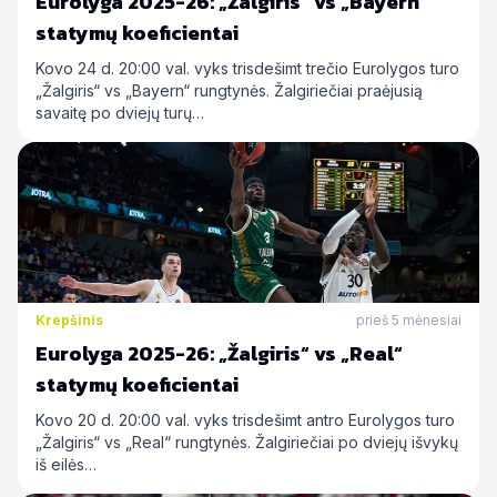
Eurolyga 2025-26: „Žalgiris“ vs „Bayern“
statymų koeficientai
Kovo 24 d. 20:00 val. vyks trisdešimt trečio Eurolygos turo
„Žalgiris“ vs „Bayern“ rungtynės. Žalgiriečiai praėjusią
savaitę po dviejų turų…
Krepšinis
prieš 5 mėnesiai
Eurolyga 2025-26: „Žalgiris“ vs „Real“
statymų koeficientai
Kovo 20 d. 20:00 val. vyks trisdešimt antro Eurolygos turo
„Žalgiris“ vs „Real“ rungtynės. Žalgiriečiai po dviejų išvykų
iš eilės…