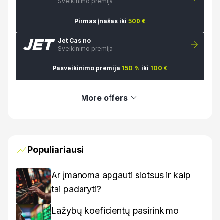
Sveikinimo premija
Pirmas įnašas iki
500 €
Jet Casino
Sveikinimo premija
Pasveikinimo premija
150 %
iki
100 €
More offers
Populiariausi
Ar įmanoma apgauti slotsus ir kaip
tai padaryti?
Lažybų koeficientų pasirinkimo