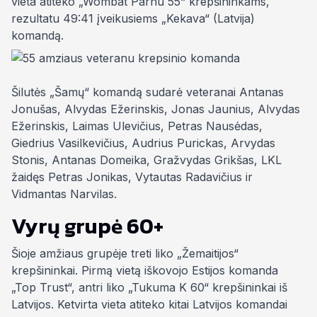
vieta atiteko „Wombat Parnu 55“ krepšininkams,
rezultatu 49:41 įveikusiems „Kekava“ (Latvija)
komandą.
Šilutės „Šamų“ komandą sudarė veteranai Antanas
Jonušas, Alvydas Ežerinskis, Jonas Jaunius, Alvydas
Ežerinskis, Laimas Ulevičius, Petras Nausėdas,
Giedrius Vasilkevičius, Audrius Purickas, Arvydas
Stonis, Antanas Domeika, Gražvydas Grikšas, LKL
žaidęs Petras Jonikas, Vytautas Radavičius ir
Vidmantas Narvilas.
Vyrų grupė 60+
Šioje amžiaus grupėje treti liko „Žemaitijos“
krepšininkai. Pirmą vietą iškovojo Estijos komanda
„Top Trust“, antri liko „Tukuma K 60“ krepšininkai iš
Latvijos. Ketvirta vieta atiteko kitai Latvijos komandai