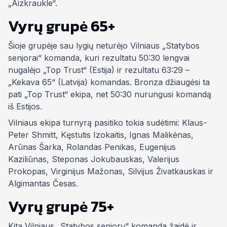
„Aizkraukle“.
Vyrų grupė 65+
Šioje grupėje sau lygių neturėjo Vilniaus „Statybos
senjorai“ komanda, kuri rezultatu 50:30 lengvai
nugalėjo „Top Trust“ (Estija) ir rezultatu 63:29 –
„Kekava 65“ (Latvija) komandas. Bronza džiaugėsi ta
pati „Top Trust“ ekipa, net 50:30 nurungusi komandą
iš Estijos.
Vilniaus ekipa turnyrą pasitiko tokia sudėtimi: Klaus-
Peter Shmitt, Kęstutis Izokaitis, Ignas Malikėnas,
Arūnas Šarka, Rolandas Penikas, Eugenijus
Kaziliūnas, Steponas Jokubauskas, Valerijus
Prokopas, Virginijus Mažonas, Silvijus Živatkauskas ir
Algimantas Česas.
Vyrų grupė 75+
Kita Vilniaus „Statybos senjorų“ komanda žaidė ir