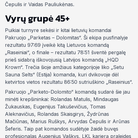
Čepulis ir Vaidas Pauliukėnas.
Vyrų grupė 45+
Puikiai turnyre sekėsi ir kitai lietuvių komandai
Pakruojo „Parketas – Dolomitas“. Ši ekipa pusfinalyje
rezultatu 97:69 įveikė kitą Lietuvos komandą
„Raseiniai“, o finale – rezultatu 78:51 šventė pergalę
prieš sidabrą iškovojusią Latvijos komandą „HQD
Krown“. Trečia šioje amžiaus kategorijoje liko „Setu
Sauna Selts“ (Estija) komanda, kuri dvikovoje dėl
ketvirtos vietos rezultatu 86:50 sutriuškino „Raseinius“.
Pakruojo „Parketo-Dolomito“ komandą sudarė šie jau
minėti krepšininkai: Rolandas Matulis, Mindaugas
Žukauskas, Eugenijus Takuševičius, Tomas
Aleknavičius, Rolandas Skaisgirys, Žydrūnas
Mačiūnas, Marius Ruškys, Arvydas Čepulis ir Arūnas
Šeferis. Taip pat komandos sudėtyje žaidė buvęs
profesionalas Augenijus Vaškys, LKL karjerą praleidęs