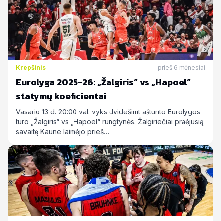
Krepšinis
prieš 6 mėnesiai
Eurolyga 2025-26: „Žalgiris“ vs „Hapoel“
statymų koeficientai
Vasario 13 d. 20:00 val. vyks dvidešimt aštunto Eurolygos
turo „Žalgiris“ vs „Hapoel“ rungtynės. Žalgiriečiai praėjusią
savaitę Kaune laimėjo prieš…