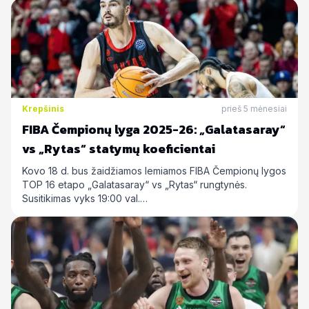
Krepšinis
prieš 5 mėnesiai
FIBA Čempionų lyga 2025-26: „Galatasaray“
vs „Rytas“ statymų koeficientai
Kovo 18 d. bus žaidžiamos lemiamos FIBA Čempionų lygos
TOP 16 etapo „Galatasaray“ vs „Rytas“ rungtynės.
Susitikimas vyks 19:00 val.…