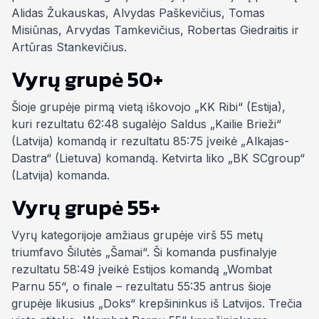
Alidas Žukauskas, Alvydas Paškevičius, Tomas
Misiūnas, Arvydas Tamkevičius, Robertas Giedraitis ir
Artūras Stankevičius.
Vyrų grupė 50+
Šioje grupėje pirmą vietą iškovojo „KK Ribi“ (Estija),
kuri rezultatu 62:48 sugalėjo Saldus „Kailie Brieži“
(Latvija) komandą ir rezultatu 85:75 įveikė „Alkajas-
Dastra“ (Lietuva) komandą. Ketvirta liko „BK SCgroup“
(Latvija) komanda.
Vyrų grupė 55+
Vyrų kategorijoje amžiaus grupėje virš 55 metų
triumfavo Šilutės „Šamai“. Ši komanda pusfinalyje
rezultatu 58:49 įveikė Estijos komandą „Wombat
Parnu 55“, o finale – rezultatu 55:35 antrus šioje
grupėje likusius „Doks“ krepšininkus iš Latvijos. Trečia