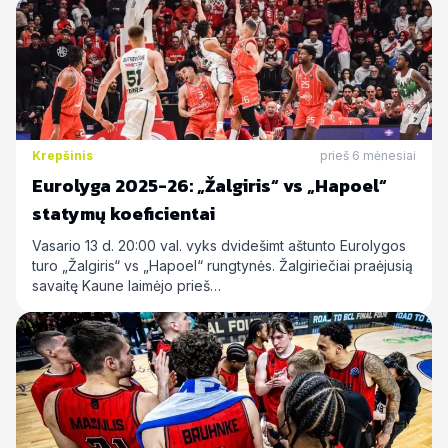
Krepšinis
prieš 6 mėnesiai
Eurolyga 2025-26: „Žalgiris“ vs „Hapoel“
statymų koeficientai
Vasario 13 d. 20:00 val. vyks dvidešimt aštunto Eurolygos
turo „Žalgiris“ vs „Hapoel“ rungtynės. Žalgiriečiai praėjusią
savaitę Kaune laimėjo prieš…