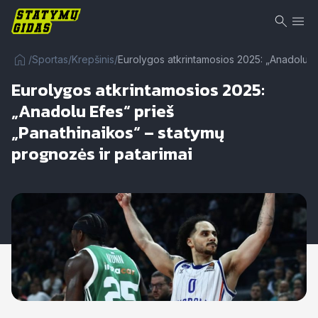
/
Sportas
/
Krepšinis
/
Eurolygos atkrintamosios 2025: „Anadolu Ef
Eurolygos atkrintamosios 2025:
„Anadolu Efes“ prieš
„Panathinaikos“ – statymų
prognozės ir patarimai