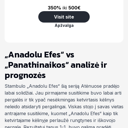
350%
iki
500€
Visit site
Apžvalga
„Anadolu Efes“ vs
„Panathinaikos“ analizė ir
prognozės
Stambulo „Anadolu Efes“ šią seriją Atėnuose pradėjo
labai solidžiai. Jau pirmajame susitikime buvo labai arti
pergalės ir tik ypač nesėkmingas ketvirtasis kėlinys
neleido atsidaryti pergalingai. Viskas stojo į savas vietas
antrajame susitikime, kuomet „Anadolu Efes“ kaip tik
ketvirtajame kėlinyje perlaužė rungtynes ir iškovojo
pergalę. Rezultatui tapus 1-1, buvo galima pradėti