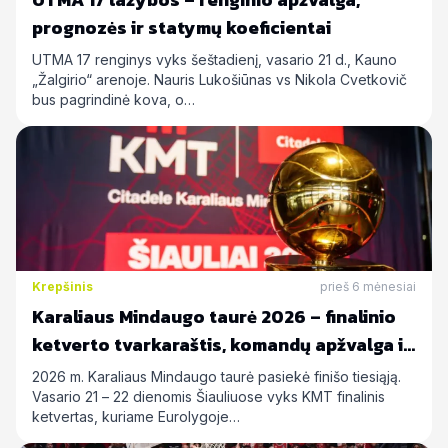
prognozės ir statymų koeficientai
UTMA 17 renginys vyks šeštadienį, vasario 21 d., Kauno
„Žalgirio“ arenoje. Nauris Lukošiūnas vs Nikola Cvetkovič
bus pagrindinė kova, o…
Krepšinis
prieš 6 mėnesiai
Karaliaus Mindaugo taurė 2026 – finalinio
ketverto tvarkaraštis, komandų apžvalga ir
statymų prognozės
2026 m. Karaliaus Mindaugo taurė pasiekė finišo tiesiąją.
Vasario 21 – 22 dienomis Šiauliuose vyks KMT finalinis
ketvertas, kuriame Eurolygoje…