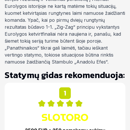
Eurolygos istorijoje ne kartą matėme tokių situacijų,
kuomet ketvirtąsias rungtynes laimi namuose žaidžianti
komanda. Ypač, kai po pirmų dviejų rungtynių
rezultatas būdavo 1-1. „Zig-Zag“ principu vykstantys
Eurolygos ketvirtfinaliai nėra naujiena ir, panašu, kad
šiemet tokią seriją turime būtent šioje poroje.
„Panathinaikos“ tikrai gali laimėti, tačiau ieškant
vertingo statymo, tokiose situacijose būtina rinktis
namuose žaidžiančią Stambulo „Anadolu Efes“.
Statymų gidas rekomenduoja:
1