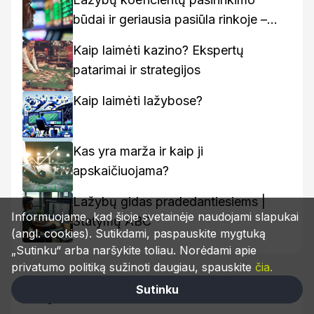
būdai ir geriausia pasiūla rinkoje –
kaip rasti geriausius variantus
Kaip laimėti kazino? Ekspertų
patarimai ir strategijos
Kaip laimėti lažybose?
Kas yra marža ir kaip ji
apskaičiuojama?
Lažybų gidas pradedantiesiems |
Informuojame, kad šioje svetainėje naudojami slapukai
Statymų ABC
(angl. cookies). Sutikdami, paspauskite mygtuką
„Sutinku“ arba naršykite toliau. Norėdami apie
privatumo politiką sužinoti daugiau, spauskite
čia.
Sutinku
Žymos