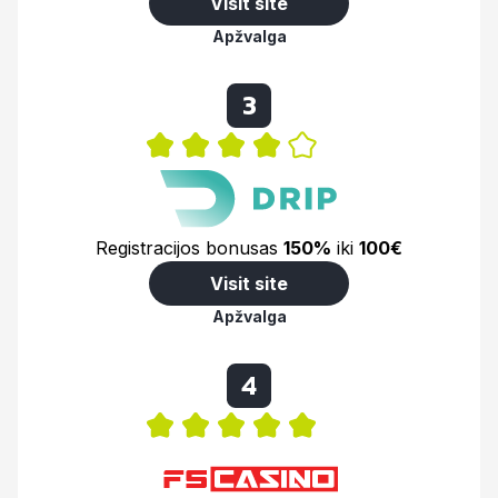
Visit site
Apžvalga
3
Registracijos bonusas
150%
iki
100€
Visit site
Apžvalga
4