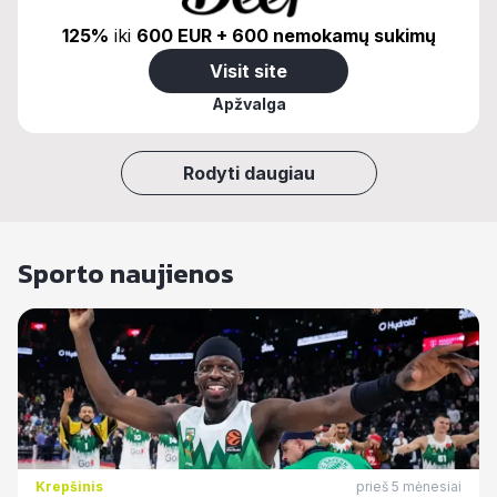
125%
iki
600 EUR + 600 nemokamų sukimų
Visit site
Apžvalga
Rodyti daugiau
Sporto naujienos
Krepšinis
prieš 5 mėnesiai