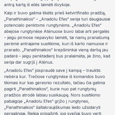
antrą kartą iš eilės laimėti išvykoje.
Kaip ir buvo galima tikėtis prieš ketvirtfinalio pradžią,
„Panathinaikos“ – „Anadolu Efes“ serija turi daugiausiai
potencialo penktoms rungtynėms. „Anadolu Efes“
abejose rungtynėse Atėnuose buvo labai arti pergalės
– jeigu pirmose nepavyko laimėti, tai namų pranašumą
perėmė antrajame susitikime, kuri iš karto namuose ir
prarado. „Panathinaikos“ krepšininkai vieną darbą jau
padarė – jeigu penktadienį bus pralaimėta, jie žino, kad
serija dar sugrįš į Atėnus.
„Anadolu Efes“ įsispraudė save į kampą – trauktis
nebėra kur. Trečiose rungtynėse iš komandos buvo
tikimasi kur kas geresnio rezultato, tačiau čia galima
pagirti „Panathinaikos“, kurie nuo pat rungtynių
pradžios atrodė labiau susikaupę. Nors susitikimo
pabaigoje „Anadolu Efes“ grįžo į rungtynes,
„Panathinaikos“ šaltakraujiškumas leido užsidaryti
pergalingai. Reikia pripažinti, jog svečiai buvo verti