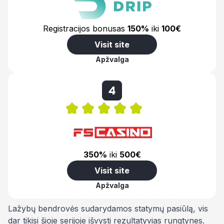
Registracijos bonusas
150%
iki
100€
Visit site
Apžvalga
4
350%
iki
500€
Visit site
Apžvalga
Lažybų bendrovės sudarydamos statymų pasiūlą, vis
dar tikisi šioje serijoje išvysti rezultatyvias rungtynes.