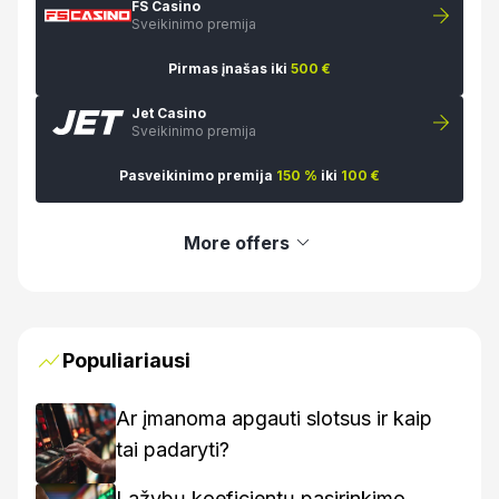
FS Casino
Sveikinimo premija
Pirmas įnašas iki
500 €
Jet Casino
Sveikinimo premija
Pasveikinimo premija
150 %
iki
100 €
More offers
Populiariausi
Ar įmanoma apgauti slotsus ir kaip
tai padaryti?
Lažybų koeficientų pasirinkimo