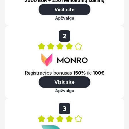
2500 EUR + 250 nemokamų sukimų
Visit site
Apžvalga
2
Registracijos bonusas
150%
iki
100€
Visit site
Apžvalga
3