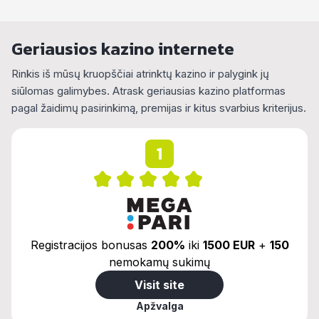
Alternative:
Geriausios kazino internete
Rinkis iš mūsų kruopščiai atrinktų kazino ir palygink jų
siūlomas galimybes. Atrask geriausias kazino platformas
pagal žaidimų pasirinkimą, premijas ir kitus svarbius kriterijus.
1
Registracijos bonusas
200%
iki
1500 EUR
+
150
nemokamų sukimų
Visit site
Apžvalga