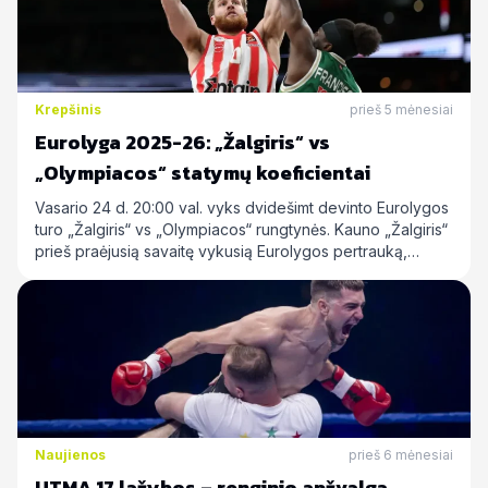
Krepšinis
prieš 5 mėnesiai
Eurolyga 2025-26: „Žalgiris“ vs
„Olympiacos“ statymų koeficientai
Vasario 24 d. 20:00 val. vyks dvidešimt devinto Eurolygos
turo „Žalgiris“ vs „Olympiacos“ rungtynės. Kauno „Žalgiris“
prieš praėjusią savaitę vykusią Eurolygos pertrauką,…
Naujienos
prieš 6 mėnesiai
UTMA 17 lažybos – renginio apžvalga,