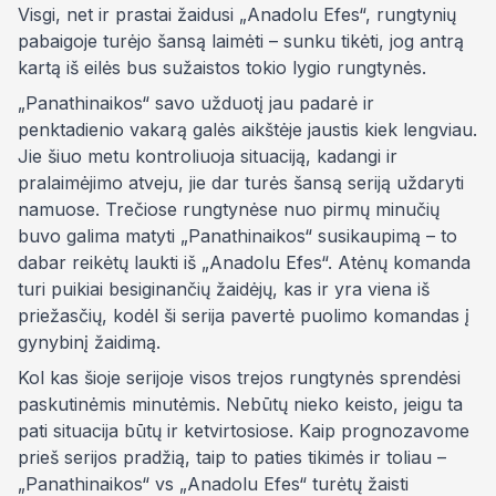
Visgi, net ir prastai žaidusi „Anadolu Efes“, rungtynių
pabaigoje turėjo šansą laimėti – sunku tikėti, jog antrą
kartą iš eilės bus sužaistos tokio lygio rungtynės.
„Panathinaikos“ savo užduotį jau padarė ir
penktadienio vakarą galės aikštėje jaustis kiek lengviau.
Jie šiuo metu kontroliuoja situaciją, kadangi ir
pralaimėjimo atveju, jie dar turės šansą seriją uždaryti
namuose. Trečiose rungtynėse nuo pirmų minučių
buvo galima matyti „Panathinaikos“ susikaupimą – to
dabar reikėtų laukti iš „Anadolu Efes“. Atėnų komanda
turi puikiai besiginančių žaidėjų, kas ir yra viena iš
priežasčių, kodėl ši serija pavertė puolimo komandas į
gynybinį žaidimą.
Kol kas šioje serijoje visos trejos rungtynės sprendėsi
paskutinėmis minutėmis. Nebūtų nieko keisto, jeigu ta
pati situacija būtų ir ketvirtosiose. Kaip prognozavome
prieš serijos pradžią, taip to paties tikimės ir toliau –
„Panathinaikos“ vs „Anadolu Efes“ turėtų žaisti