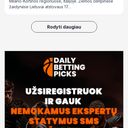
Milano-Kortinos regionuose, Italijoje. Žiemos olimpinėse
žaidynėse Lietuvai atstovaus 17…
Rodyti daugiau