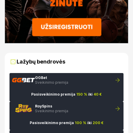
Lažybų bendrovės
GGBet
Sveikinimo premija
Pasisveikinimo premija
150 %
iki
40 €
RoySpins
Sveikinimo premija
Pasisveikinimo premija
100 %
iki
200 €