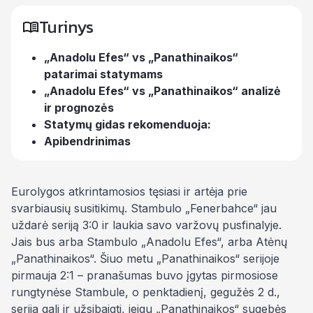
Turinys
„Anadolu Efes“ vs „Panathinaikos“
patarimai statymams
„Anadolu Efes“ vs „Panathinaikos“ analizė
ir prognozės
Statymų gidas rekomenduoja:
Apibendrinimas
Eurolygos atkrintamosios tęsiasi ir artėja prie
svarbiausių susitikimų. Stambulo „Fenerbahce“ jau
uždarė seriją 3:0 ir laukia savo varžovų pusfinalyje.
Jais bus arba Stambulo „Anadolu Efes“, arba Atėnų
„Panathinaikos“. Šiuo metu „Panathinaikos“ serijoje
pirmauja 2:1 – pranašumas buvo įgytas pirmosiose
rungtynėse Stambule, o penktadienį, gegužės 2 d.,
serija gali ir užsibaigti, jeigu „Panathinaikos“ sugebės