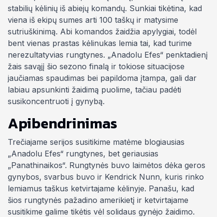
stabilių kėlinių iš abiejų komandų. Sunkiai tikėtina, kad
viena iš ekipų sumes arti 100 taškų ir matysime
sutriuškinimą. Abi komandos žaidžia apylygiai, todėl
bent vienas prastas kėlinukas lemia tai, kad turime
nerezultatyvias rungtynes. „Anadolu Efes“ penktadienį
žais savąjį šio sezono finalą ir tokiose situacijose
jaučiamas spaudimas bei papildoma įtampa, gali dar
labiau apsunkinti žaidimą puolime, tačiau padėti
susikoncentruoti į gynybą.
Apibendrinimas
Trečiajame serijos susitikime matėme blogiausias
„Anadolu Efes“ rungtynes, bet geriausias
„Panathinaikos“. Rungtynės buvo laimėtos dėka geros
gynybos, svarbus buvo ir Kendrick Nunn, kuris rinko
lemiamus taškus ketvirtajame kėlinyje. Panašu, kad
šios rungtynės pažadino amerikietį ir ketvirtajame
susitikime galime tikėtis vėl solidaus gynėjo žaidimo.