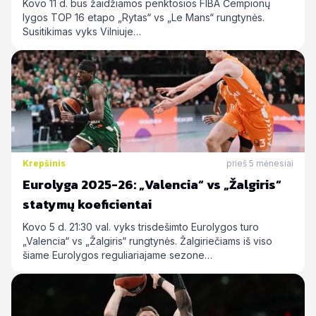
Kovo 11 d. bus žaidžiamos penktosios FIBA Čempionų
lygos TOP 16 etapo „Rytas“ vs „Le Mans“ rungtynės.
Susitikimas vyks Vilniuje…
Krepšinis
prieš 5 mėnesiai
Eurolyga 2025-26: „Valencia“ vs „Žalgiris“
statymų koeficientai
Kovo 5 d. 21:30 val. vyks trisdešimto Eurolygos turo
„Valencia“ vs „Žalgiris“ rungtynės. Žalgiriečiams iš viso
šiame Eurolygos reguliariajame sezone…