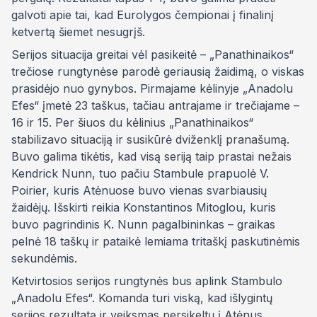
galvoti apie tai, kad Eurolygos čempionai į finalinį
ketvertą šiemet nesugrįš.
Serijos situacija greitai vėl pasikeitė – „Panathinaikos“
trečiose rungtynėse parodė geriausią žaidimą, o viskas
prasidėjo nuo gynybos. Pirmajame kėlinyje „Anadolu
Efes“ įmetė 23 taškus, tačiau antrajame ir trečiajame –
16 ir 15. Per šiuos du kėlinius „Panathinaikos“
stabilizavo situaciją ir susikūrė dviženklį pranašumą.
Buvo galima tikėtis, kad visą seriją taip prastai nežais
Kendrick Nunn, tuo pačiu Stambule prapuolė V.
Poirier, kuris Atėnuose buvo vienas svarbiausių
žaidėjų. Išskirti reikia Konstantinos Mitoglou, kuris
buvo pagrindinis K. Nunn pagalbininkas – graikas
pelnė 18 taškų ir pataikė lemiama tritaškį paskutinėmis
sekundėmis.
Ketvirtosios serijos rungtynės bus aplink Stambulo
„Anadolu Efes“. Komanda turi viską, kad išlygintų
serijos rezultatą ir veiksmas persikeltų į Atėnus.