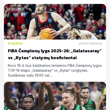
Krepšinis
prieš 5 mėnesiai
FIBA Čempionų lyga 2025-26: „Galatasaray“
vs „Rytas“ statymų koeficientai
Kovo 18 d. bus žaidžiamos lemiamos FIBA Čempionų lygos
TOP 16 etapo „Galatasaray“ vs „Rytas“ rungtynės.
Susitikimas vyks 19:00 val.…