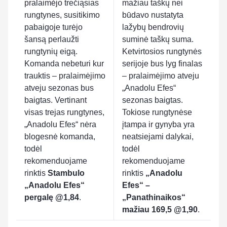
pralaimėjo trečiąsias
mažiau taškų nei
rungtynes, susitikimo
būdavo nustatyta
pabaigoje turėjo
lažybų bendrovių
šansą perlaužti
suminė taškų suma.
rungtynių eigą.
Ketvirtosios rungtynės
Komanda nebeturi kur
serijoje bus lyg finalas
trauktis – pralaimėjimo
– pralaimėjimo atveju
atveju sezonas bus
„Anadolu Efes“
baigtas. Vertinant
sezonas baigtas.
visas trejas rungtynes,
Tokiose rungtynėse
„Anadolu Efes“ nėra
įtampa ir gynyba yra
blogesnė komanda,
neatsiejami dalykai,
todėl
todėl
rekomenduojame
rekomenduojame
rinktis
Stambulo
rinktis
„Anadolu
„Anadolu Efes“
Efes“ –
pergalę @1,84
.
„Panathinaikos“
mažiau 169,5 @1,90
.