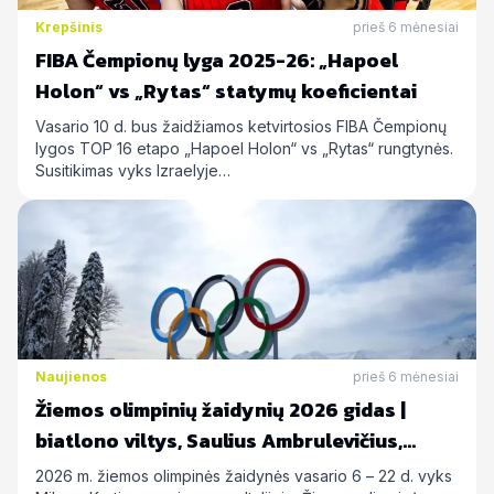
Krepšinis
prieš 6 mėnesiai
FIBA Čempionų lyga 2025-26: „Hapoel
Holon“ vs „Rytas“ statymų koeficientai
Vasario 10 d. bus žaidžiamos ketvirtosios FIBA Čempionų
lygos TOP 16 etapo „Hapoel Holon“ vs „Rytas“ rungtynės.
Susitikimas vyks Izraelyje…
Naujienos
prieš 6 mėnesiai
Žiemos olimpinių žaidynių 2026 gidas |
biatlono viltys, Saulius Ambrulevičius,
Allison Reed ir kiti
2026 m. žiemos olimpinės žaidynės vasario 6 – 22 d. vyks