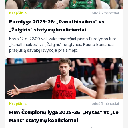
Krepšinis
prieš 5 mėnesiai
Eurolyga 2025-26: „Panathinaikos“ vs
„Žalgiris“ statymų koeficientai
Kovo 12 d. 22:00 val. vyks trisdešimt pirmo Eurolygos turo
„Panathinaikos“ vs „Žalgiris“ rungtynės. Kauno komanda
praėjusią savaitę išvykoje pralaimėjo…
Krepšinis
prieš 5 mėnesiai
FIBA Čempionų lyga 2025-26: „Rytas“ vs „Le
Mans“ statymų koeficientai