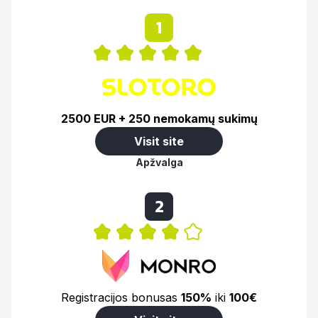
1
2500 EUR + 250 nemokamų sukimų
Visit site
Apžvalga
2
Registracijos bonusas
150%
iki
100€