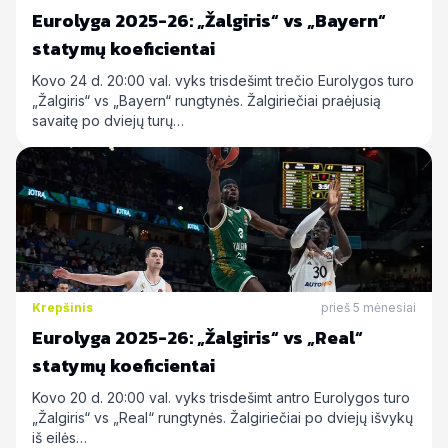
Eurolyga 2025-26: „Žalgiris“ vs „Bayern“
statymų koeficientai
Kovo 24 d. 20:00 val. vyks trisdešimt trečio Eurolygos turo
„Žalgiris“ vs „Bayern“ rungtynės. Žalgiriečiai praėjusią
savaitę po dviejų turų…
Krepšinis
prieš 5 mėnesiai
Eurolyga 2025-26: „Žalgiris“ vs „Real“
statymų koeficientai
Kovo 20 d. 20:00 val. vyks trisdešimt antro Eurolygos turo
„Žalgiris“ vs „Real“ rungtynės. Žalgiriečiai po dviejų išvykų
iš eilės…