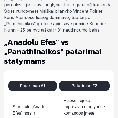
pergalės – jie visas rungtynes buvo geresnė komanda.
Šiose rungtynėse visiškai pranyko Vincent Poirier,
kuris Atėnuose tiesiog dominavo, tuo tarpu
„Panathinaikos“ gretose apie save priminė Kendrick
Nunn – 25 pelnyti taškai ir 31 naudingumo balas.
„Anadolu Efes“ vs
„Panathinaikos“ patarimai
statymams
Patarimas #1
Patarimas #2
Visose trejose
Stambulo „Anadolu
tarpusavio rungtynėse
Efes“ nors ir
komandos įmetė