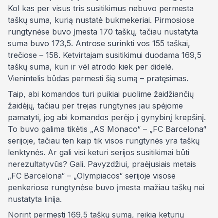
Kol kas per visus tris susitikimus nebuvo permesta
taškų suma, kurią nustatė bukmekeriai. Pirmosiose
rungtynėse buvo įmesta 170 taškų, tačiau nustatyta
suma buvo 173,5. Antrose surinkti vos 155 taškai,
trečiose – 158. Ketvirtajam susitikimui duodama 169,5
taškų suma, kuri ir vėl atrodo kiek per didelė.
Vienintelis būdas permesti šią sumą – pratęsimas.
Taip, abi komandos turi puikiai puolime žaidžiančių
žaidėjų, tačiau per trejas rungtynes jau spėjome
pamatyti, jog abi komandos perėjo į gynybinį krepšinį.
To buvo galima tikėtis „AS Monaco“ – „FC Barcelona“
serijoje, tačiau ten kaip tik visos rungtynės yra taškų
lenktynės. Ar gali visi keturi serijos susitikimai būti
nerezultatyvūs? Gali. Pavyzdžiui, praėjusiais metais
„FC Barcelona“ – „Olympiacos“ serijoje visose
penkeriose rungtynėse buvo įmesta mažiau taškų nei
nustatyta linija.
Norint permesti 169,5 taškų sumą, reikia keturių