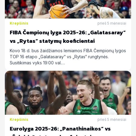
Krepšinis
prieš 5 mėnesiai
FIBA Čempionų lyga 2025-26: „Galatasaray“
vs „Rytas“ statymų koeficientai
Kovo 18 d. bus žaidžiamos lemiamos FIBA Čempionų lygos
TOP 16 etapo „Galatasaray“ vs „Rytas“ rungtynės.
Susitikimas vyks 19:00 val.…
Krepšinis
prieš 5 mėnesiai
Eurolyga 2025-26: „Panathinaikos“ vs