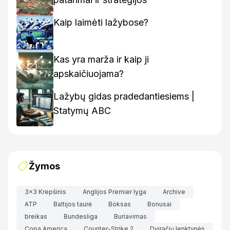
Kaip laimėti lažybose?
Kas yra marža ir kaip ji
apskaičiuojama?
Lažybų gidas pradedantiesiems |
Statymų ABC
Žymos
3x3 Krepšinis
Anglijos Premier lyga
Archive
ATP
Baltijos taurė
Boksas
Bonusai
breikas
Bundesliga
Buriavimas
Copa America
Counter-Strike 2
Dviračių lenktynės