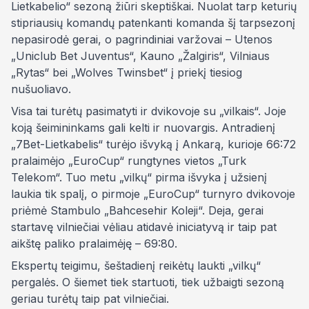
Lietkabelio“ sezoną žiūri skeptiškai. Nuolat tarp keturių
stipriausių komandų patenkanti komanda šį tarpsezonį
nepasirodė gerai, o pagrindiniai varžovai – Utenos
„Uniclub Bet Juventus“, Kauno „Žalgiris“, Vilniaus
„Rytas“ bei „Wolves Twinsbet“ į priekį tiesiog
nušuoliavo.
Visa tai turėtų pasimatyti ir dvikovoje su „vilkais“. Joje
koją šeimininkams gali kelti ir nuovargis. Antradienį
„7Bet-Lietkabelis“ turėjo išvyką į Ankarą, kurioje 66:72
pralaimėjo „EuroCup“ rungtynes vietos „Turk
Telekom“. Tuo metu „vilkų“ pirma išvyka į užsienį
laukia tik spalį, o pirmoje „EuroCup“ turnyro dvikovoje
priėmė Stambulo „Bahcesehir Koleji“. Deja, gerai
startavę vilniečiai vėliau atidavė iniciatyvą ir taip pat
aikštę paliko pralaimėję – 69:80.
Ekspertų teigimu, šeštadienį reikėtų laukti „vilkų“
pergalės. O šiemet tiek startuoti, tiek užbaigti sezoną
geriau turėtų taip pat vilniečiai.