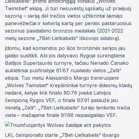
Lietkabelis“ priims ambicingąją Vilniaus „Wolves
Twinsbet“ ekipą. Ji turi nesuvestų sąskaitų už praėjusį
sezoną – seriją dėl trečios vietos užtikrintai laimėjo
panevėžiečiai ir ketvirtą kartą per penkis pastaruosius
sezonus pasidabino bronzos medaliais (2021-2022
metų sezone „7Bet-Lietkabelis“ iškovojo sidabrą).
Įdomu, kad komandos po šios bronzinės serijos jau
galėjo susitikti. Abi jos dalyvavo Rygoje surengtame
Baltijos Supertaurės turnyre, tačiau Nenado Čanako
auklėtiniai pusfinalyje 61:67 nusileido vietos „Zelli“
ekipai. Tuo metu Alessandro Margo treniruojami
„Wolves Twinsbet“ krepšininkai turnyre didesnių klaidų
nedarė, kelyje link finalo 80:76 įveikė Latvijos
čempioną Rygos VEF, o finale 93:91 palaužė jau
minėtą „Zelli“. „7Bet-Lietkabelis“ turėjo tenkintis trečia
vieta – mažajame finale 91:66 nepasigailėjo VEF.
LKL čempionato starte „7Bet-Lietkabelis“ išvargo