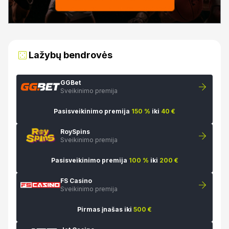
Lažybų bendrovės
GGBet
Sveikinimo premija
Pasisveikinimo premija
150 %
iki
40 €
RoySpins
Sveikinimo premija
Pasisveikinimo premija
100 %
iki
200 €
FS Casino
Sveikinimo premija
Pirmas įnašas iki
500 €