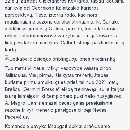
22-ejų įžaidėjas Oleksandras Kovliaras, tačiau klausimų
dar kyla dėl Georgioso Kalaitzakio karjeros
perspektyvų. Tiesa, istorija rodo, kad nors
reguliariajame sezone gerokai stringama, N. Čanako
auklėtiniai geriausią žaidimą parodo, kai jo labiausiai
reikia – atkrintamosiose varžybose – ir galiausiai vis
tiek pasidabina medaliais. Galbūt istorija pasikartos ir šį
kartą.
Tuo metu Vilniaus „vilkų“ vadovybė vasarą dirbo
išsijuosusi. Visų pirma, išlaikytas trenerių štabas,
kuriame pirmu smuiku grieš prieš tai nuo 2021 metų
Brešos „Germini Brescia“ ekipą treniravęs, su ja Italijos
taurę laimėjęs ir iki čempionato pusfinalio nužygiavęs
A. Magro. Jam nemažai padėti galės praėjusiame
sezone ir vyr. trenerio pareigose dirbęs Nedas
Pacevičius.
Komandoje pavyko išsaugoti puikiai praėjusiame