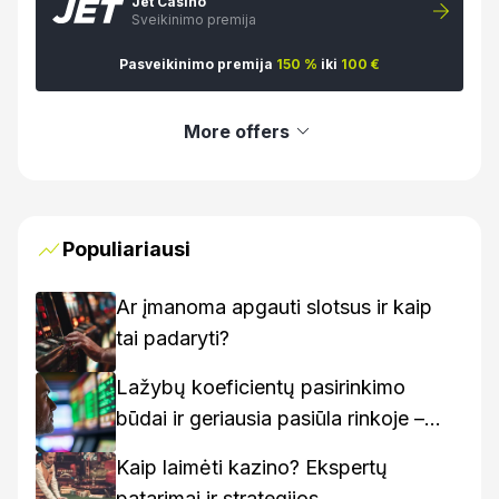
Jet Casino
Sveikinimo premija
Pasveikinimo premija
150 %
iki
100 €
More offers
Populiariausi
Ar įmanoma apgauti slotsus ir kaip
tai padaryti?
Lažybų koeficientų pasirinkimo
būdai ir geriausia pasiūla rinkoje –
kaip rasti geriausius variantus
Kaip laimėti kazino? Ekspertų
patarimai ir strategijos