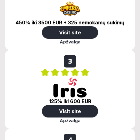
450% iki 3500 EUR + 325 nemokamų sukimų
Visit site
Apžvalga
3
125% iki 600 EUR
Visit site
Apžvalga
4