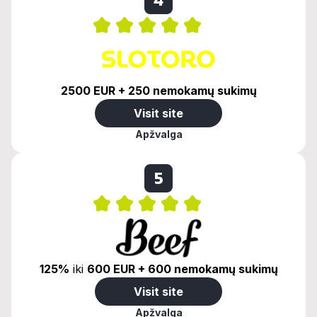
2500 EUR + 250 nemokamų sukimų
Visit site
Apžvalga
5
125%
iki
600 EUR + 600 nemokamų sukimų
Visit site
Apžvalga