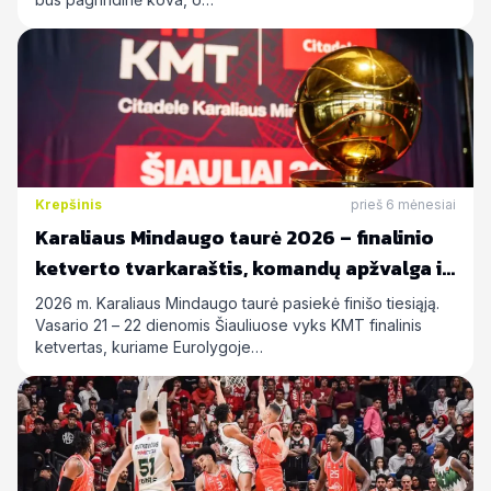
Krepšinis
prieš 6 mėnesiai
Karaliaus Mindaugo taurė 2026 – finalinio
ketverto tvarkaraštis, komandų apžvalga ir
statymų prognozės
2026 m. Karaliaus Mindaugo taurė pasiekė finišo tiesiąją.
Vasario 21 – 22 dienomis Šiauliuose vyks KMT finalinis
ketvertas, kuriame Eurolygoje…