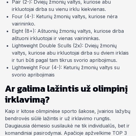
Pair (2-): Dviejų žmonių valtys, kuriose abu
irkluotojai dirba su vienu irklu kiekvienas.
Four (4-): Keturių žmonių valtys, kuriose nėra
vairininko.
Eight (8+): Aštuonių žmonių valtys, kuriose dirba
aštuoni irkluotojai ir vienas vairininkas.
Lightweight Double Sculls (2x): Dviejų žmonių
valtys, kuriose abu irkluotojai dirba su dviem irklais
ir turi būti pagal tam tikrus svorio apribojimus.
Lightweight Four (4-): Keturių žmonių valtys su
svorio apribojimais
Ar galima lažintis už olimpinį
irklavimą?
Kaip ir kitose olimpinėse sporto šakose, įvairios lažybų
bendrovės siūlė lažintis ir už irklavimo rungtis.
Daugiausia dėmesio susilaukė ne tik individualūs, bet ir
komandiniai pasirodymai. Apačioje apžvelkime TOP 3