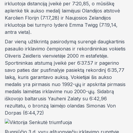
irkluotoja distanciją įveikė per
7:20,85, o mūsiškę
aplenkė tik
a
ukso medalį laimėjusi Olandijos atstovė
Karolien Florijn (7:17,28) ir Naujosios Zelandijos
irkluotoja bei turnyro lyderė Emma Twigg (7:19,14,
antra vieta).
Dar vieną užtikrintą pasirodymą surengė daugkartinis
pasaulio irklavimo čempionas ir rekordininkas vokietis
Oliveris Zeidleris vienvietėje 2000 m estafetėje.
Sportininkas atstumą įveikė per 6:37.57 ir pagerino
savo paties dar pusfinalyje pasiektą rekordinį
6:35,77
laiką, kuris garantavo auksą. Vokietijai šis aukso
medalis yra pirmasis nuo 1992-ųjų ir apskritai pirmasis
medalis laimėtas irklavime nuo 2000-ųjų. Sidabrą
iškovojo baltarusis Yauheni Zalaty su 6:42,96
rezultatu, o bronzą laimėjo olandas Simonas Von
Dorpas (6:44,72)
Rugpjūčio 3 d. vyrų aštuonviečių irklavimo rungtyje