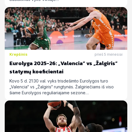
Krepšinis
prieš 5 mėnesiai
Eurolyga 2025-26: „Valencia“ vs „Žalgiris“
statymų koeficientai
Kovo 5 d. 21:30 val. vyks trisdešimto Eurolygos turo
„Valencia“ vs „Žalgiris“ rungtynės. Žalgiriečiams iš viso
šiame Eurolygos reguliariajame sezone…