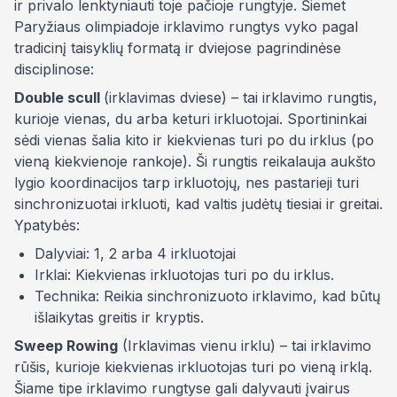
ir privalo lenktyniauti toje pačioje rungtyje. Šiemet
Paryžiaus olimpiadoje irklavimo rungtys vyko pagal
tradicinį taisyklių formatą ir dviejose pagrindinėse
disciplinose:
Double scull
(irklavimas dviese) – tai irklavimo rungtis,
kurioje vienas, du arba keturi irkluotojai. Sportininkai
sėdi vienas šalia kito ir kiekvienas turi po du irklus (po
vieną kiekvienoje rankoje). Ši rungtis reikalauja aukšto
lygio koordinacijos tarp irkluotojų, nes pastarieji turi
sinchronizuotai irkluoti, kad valtis judėtų tiesiai ir greitai.
Ypatybės:
Dalyviai: 1, 2 arba 4 irkluotojai
Irklai: Kiekvienas irkluotojas turi po du irklus.
Technika: Reikia sinchronizuoto irklavimo, kad būtų
išlaikytas greitis ir kryptis.
Sweep Rowing
(Irklavimas vienu irklu) – tai irklavimo
rūšis, kurioje kiekvienas irkluotojas turi po vieną irklą.
Šiame tipe irklavimo rungtyse gali dalyvauti įvairus