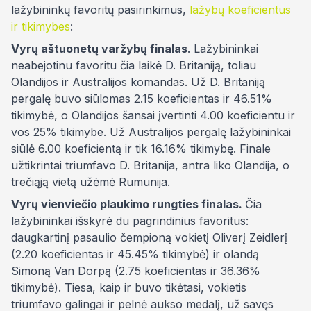
lažybininkų favoritų pasirinkimus,
lažybų koeficientus
ir tikimybes
:
Vyrų aštuonetų varžybų finalas
. Lažybininkai
neabejotinu favoritu čia laikė D. Britaniją, toliau
Olandijos ir Australijos komandas. Už D. Britaniją
pergalę buvo siūlomas 2.15 koeficientas ir
46.51%
tikimybė, o Olandijos šansai įvertinti 4.00 koeficientu ir
vos 25
% tikimybe. Už Australijos pergalę lažybininkai
siūlė 6.00 koeficientą ir tik 16.16% tikimybę. Finale
užtikrintai triumfavo
D. Britanija, antra liko Olandija, o
trečiąją vietą užėmė Rumunija.
Vyrų vienviečio plaukimo rungties finalas.
Čia
lažybininkai išskyrė du pagrindinius favoritus:
daugkartinį pasaulio čempioną vokietį
Oliverį Zeidlerį
(
2.20 koeficientas ir 45.45% tikimybė)
ir olandą
Simoną Van Dorpą (
2.75 koeficientas ir 36.36%
tikimybė). Tiesa, kaip ir buvo tikėtasi, vokietis
triumfavo galingai ir pelnė aukso medalį, už savęs