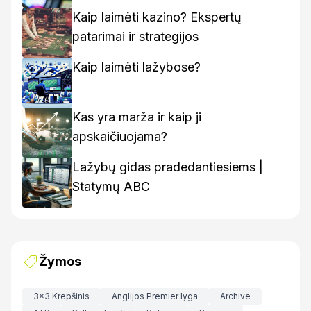
kaip rasti geriausius variantus
Kaip laimėti kazino? Ekspertų
patarimai ir strategijos
Kaip laimėti lažybose?
Kas yra marža ir kaip ji
apskaičiuojama?
Lažybų gidas pradedantiesiems |
Statymų ABC
Žymos
3x3 Krepšinis
Anglijos Premier lyga
Archive