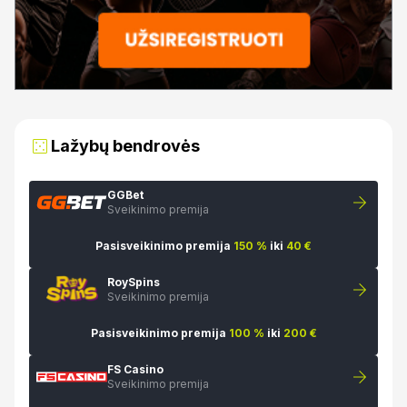
Lažybų bendrovės
GGBet
Sveikinimo premija
Pasisveikinimo premija
150 %
iki
40 €
RoySpins
Sveikinimo premija
Pasisveikinimo premija
100 %
iki
200 €
FS Casino
Sveikinimo premija