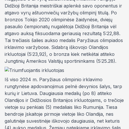
Didžioji Britanija meistriškai aplenkė savo oponentus ir
atgavo vyrų aštuonviečių varžybų olimpinį titulą. Po
bronzos Tokijo 2020 olimpinėse žaidynėse, dviejų
pasaulio čempionatų nugalėtoja Didžioji Britanija vėl
atgavo auksą fiksuodama geriausią rezultatą 5:22,88.
Tai trečiasis šalies aukso medalis Paryžiaus olimpiados
irklavimo varžybose. Sidabrą iškovojo Olandijos
irkluotojai (5:23,92), o bronza kiek netikėtai atiteko
Jungtinių Amerikos Valstijų sportininkams (5:25.28).
Iš viso 2024 m. Paryžiaus olimpinio irklavimo
rungtynėse apdovanojimus pelnė devynios šalys, tarp
kurių ir Lietuva. Daugiausia medalių (po 8) atiteko
Olandijos ir Didžiosios Britanijos irkluotojams, o trečioje
vietoje su penkiais (5) medaliais liko Rumunija. Tiesa
bendroje įskaitoje pirmoje vietoje liko Olandija, nes
galutinėje suvestinėje iškovojo daugiausia, net keturis
(4) aukso medalius. Žemiau pateikiame irklavimo šalis