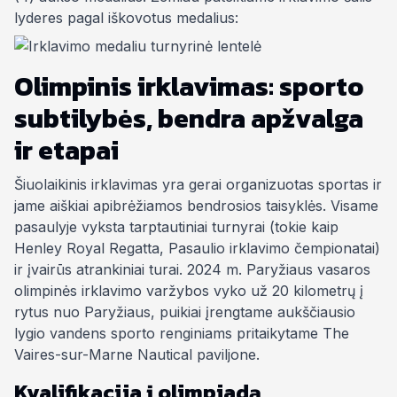
lyderes pagal iškovotus medalius:
Olimpinis irklavimas: sporto
subtilybės, bendra apžvalga
ir etapai
Šiuolaikinis
irklavimas yra gerai organizuotas sportas ir
jame aiškiai apibrėžiamos bendrosios taisyklės. Visame
pasaulyje vyksta tarptautiniai turnyrai (tokie kaip
Henley Royal Regatta
, Pasaulio irklavimo čempionatai)
ir įvairūs atrankiniai turai. 2024 m. Paryžiaus vasaros
olimpinės irklavimo varžybos vyko už 20 kilometrų į
rytus nuo Paryžiaus, puikiai įrengtame aukščiausio
lygio vandens sporto renginiams pritaikytame
The
Vaires-sur-Marne Nautical
paviljone.
Kvalifikacija į olimpiadą