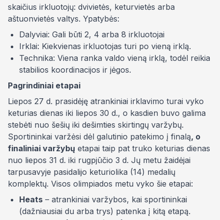
skaičius irkluotojų: dvivietės, keturvietės arba
aštuonvietės valtys. Ypatybės:
Dalyviai: Gali būti 2, 4 arba 8 irkluotojai
Irklai: Kiekvienas irkluotojas turi po vieną irklą.
Technika: Viena ranka valdo vieną irklą, todėl reikia
stabilios koordinacijos ir jėgos.
Pagrindiniai etapai
Liepos 27 d. prasidėję atrankiniai irklavimo turai vyko
keturias dienas iki liepos 30 d., o kasdien buvo galima
stebėti nuo šešių iki dešimties skirtingų varžybų.
Sportininkai varžėsi dėl galutinio patekimo į finalą
, o
finaliniai varžybų
etapai taip pat truko keturias dienas
nuo liepos 31 d. iki rugpjūčio 3 d. Jų metu žaidėjai
tarpusavyje pasidalijo keturiolika (14) medalių
komplektų. Visos olimpiados metu vyko šie etapai:
Heats
– atrankiniai varžybos, kai sportininkai
(dažniausiai du arba trys) patenka į kitą etapą.