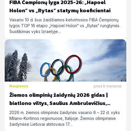
FIBA Čempionų lyga 2025-26: „Hapoel
Holon“ vs „Rytas“ statymų koeficientai
Vasario 10 d. bus žaidžiamos ketvirtosios FIBA Čempionų
lygos TOP 16 etapo „Hapoel Holon“ vs „Rytas“ rungtynės.
Susitikimas vyks Izraelyje…
Naujienos
prieš 6 mėnesiai
Žiemos olimpinių žaidynių 2026 gidas |
biatlono viltys, Saulius Ambrulevičius,
Allison Reed ir kiti
2026 m. žiemos olimpinės žaidynės vasario 6 – 22 d. vyks
Milano-Kortinos regionuose, Italijoje. Žiemos olimpinėse
žaidynėse Lietuvai atstovaus 17…