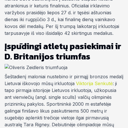
atrankinius ir keturis finalinius. Oficialiai irklavimo
varžybos prasidėjo liepos 27 d. ir tęsėsi aštuonias
dienas iki rugpjūčio 3 d., kai finalinę dieną vainikavo
kovos dėl medalių. Per šį trumpą laikotarpį irkluotojai
tarpusavyje iš viso išsidalijo 42 skirtingus medalius.
Įspūdingi atletų pasiekimai ir
D. Britanijos triumfas
Šeštadienį maloniai nustebino ir pirmąjį bronzos medalį
Lietuvai iškovojo mūsų irkluotoja
Viktorija Senkutė
: ji
tapo pirmąja istorijoje Lietuvos irkluotoja, užkopusia
ant vienviečių
(angl.
single sculls
)
valčių olimpinės
prizininkų pakylos.
Sportininkė 2000 m estafetėje
galingai finišavo likus paskutiniems 500 metrų ir
sugebėjo aplenkti trečioje vietoje ilgai pirmavusią
australę Tara Rigney. Debiutinėje olimpiadoje mūsų