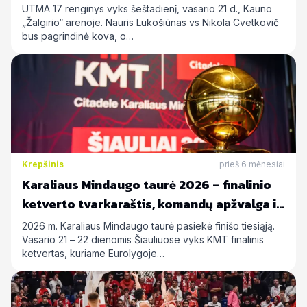
UTMA 17 renginys vyks šeštadienį, vasario 21 d., Kauno
„Žalgirio“ arenoje. Nauris Lukošiūnas vs Nikola Cvetkovič
bus pagrindinė kova, o…
Krepšinis
prieš 6 mėnesiai
Karaliaus Mindaugo taurė 2026 – finalinio
ketverto tvarkaraštis, komandų apžvalga ir
statymų prognozės
2026 m. Karaliaus Mindaugo taurė pasiekė finišo tiesiąją.
Vasario 21 – 22 dienomis Šiauliuose vyks KMT finalinis
ketvertas, kuriame Eurolygoje…