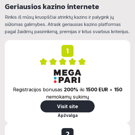
Geriausios kazino internete
Rinkis iš mūsų kruopščiai atrinktų kazino ir palygink jų
siūlomas galimybes. Atrask geriausias kazino platformas
pagal žaidimų pasirinkimą, premijas ir kitus svarbius kriterijus.
1
Registracijos bonusas
200%
iki
1500 EUR
+
150
nemokamų sukimų
Visit site
Apžvalga
2