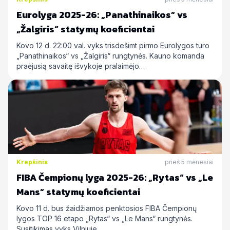
Eurolyga 2025-26: „Panathinaikos“ vs
„Žalgiris“ statymų koeficientai
Kovo 12 d. 22:00 val. vyks trisdešimt pirmo Eurolygos turo
„Panathinaikos“ vs „Žalgiris“ rungtynės. Kauno komanda
praėjusią savaitę išvykoje pralaimėjo…
Krepšinis
prieš 5 mėnesiai
FIBA Čempionų lyga 2025-26: „Rytas“ vs „Le
Mans“ statymų koeficientai
Kovo 11 d. bus žaidžiamos penktosios FIBA Čempionų
lygos TOP 16 etapo „Rytas“ vs „Le Mans“ rungtynės.
Susitikimas vyks Vilniuje…