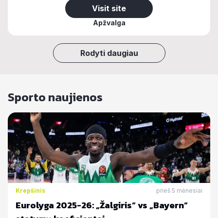
Visit site
Apžvalga
Rodyti daugiau
Sporto naujienos
Krepšinis
prieš 5 mėnesiai
Eurolyga 2025-26: „Žalgiris“ vs „Bayern“