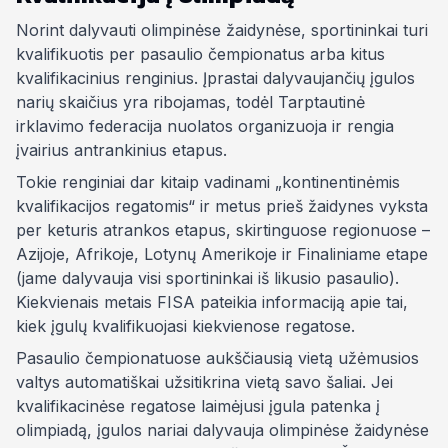
Norint dalyvauti olimpinėse žaidynėse, sportininkai turi
kvalifikuotis per pasaulio čempionatus arba kitus
kvalifikacinius renginius. Įprastai dalyvaujančių įgulos
narių skaičius yra ribojamas, todėl Tarptautinė
irklavimo federacija nuolatos organizuoja ir rengia
įvairius antrankinius etapus.
Tokie renginiai dar kitaip vadinami „kontinentinėmis
kvalifikacijos regatomis“ ir metus prieš žaidynes vyksta
per keturis atrankos etapus, skirtinguose regionuose –
Azijoje, Afrikoje, Lotynų Amerikoje ir Finaliniame etape
(jame dalyvauja visi sportininkai iš likusio pasaulio).
Kiekvienais metais FISA pateikia informaciją apie tai,
kiek įgulų kvalifikuojasi kiekvienose regatose.
Pasaulio čempionatuose aukščiausią vietą užėmusios
valtys automatiškai užsitikrina vietą savo šaliai. Jei
kvalifikacinėse regatose laimėjusi įgula patenka į
olimpiadą, įgulos nariai dalyvauja olimpinėse žaidynėse