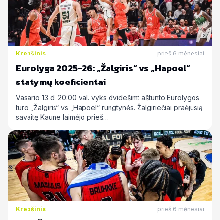
Krepšinis
prieš 6 mėnesiai
Eurolyga 2025-26: „Žalgiris“ vs „Hapoel“
statymų koeficientai
Vasario 13 d. 20:00 val. vyks dvidešimt aštunto Eurolygos
turo „Žalgiris“ vs „Hapoel“ rungtynės. Žalgiriečiai praėjusią
savaitę Kaune laimėjo prieš…
Krepšinis
prieš 6 mėnesiai