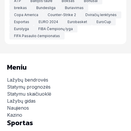
ATP
Baltijos taurė
Boksas
Bonusai
breikas
Bundesliga
Buriavimas
Copa America
Counter-Strike 2
Dviračių lenktynės
Esportas
EURO 2024
Eurobasket
EuroCup
Eurolyga
FIBA Čempionų lyga
FIFA Pasaulio čempionatas
Meniu
Lažybų bendrovės
Statymų prognozės
Statymu skaičiuoklė
Lažybų gidas
Naujienos
Kazino
Sportas