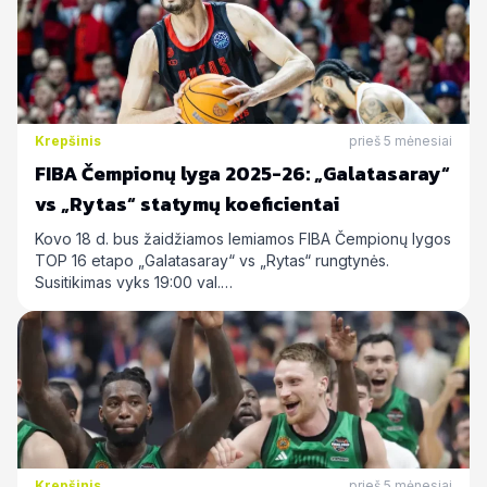
Krepšinis
prieš 5 mėnesiai
FIBA Čempionų lyga 2025-26: „Galatasaray“
vs „Rytas“ statymų koeficientai
Kovo 18 d. bus žaidžiamos lemiamos FIBA Čempionų lygos
TOP 16 etapo „Galatasaray“ vs „Rytas“ rungtynės.
Susitikimas vyks 19:00 val.…
Krepšinis
prieš 5 mėnesiai