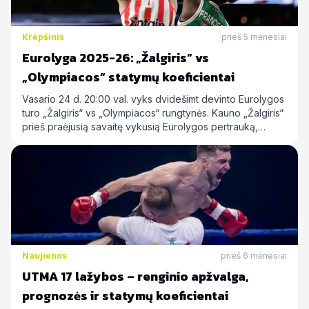
Krepšinis
prieš 5 mėnesiai
Eurolyga 2025-26: „Žalgiris“ vs
„Olympiacos“ statymų koeficientai
Vasario 24 d. 20:00 val. vyks dvidešimt devinto Eurolygos
turo „Žalgiris“ vs „Olympiacos“ rungtynės. Kauno „Žalgiris“
prieš praėjusią savaitę vykusią Eurolygos pertrauką,…
Naujienos
prieš 6 mėnesiai
UTMA 17 lažybos – renginio apžvalga,
prognozės ir statymų koeficientai