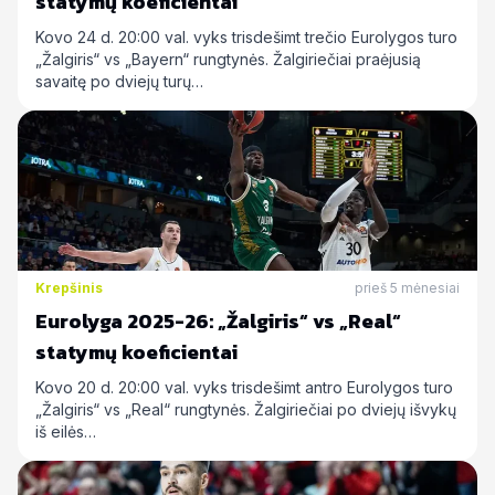
statymų koeficientai
Kovo 24 d. 20:00 val. vyks trisdešimt trečio Eurolygos turo
„Žalgiris“ vs „Bayern“ rungtynės. Žalgiriečiai praėjusią
savaitę po dviejų turų…
Krepšinis
prieš 5 mėnesiai
Eurolyga 2025-26: „Žalgiris“ vs „Real“
statymų koeficientai
Kovo 20 d. 20:00 val. vyks trisdešimt antro Eurolygos turo
„Žalgiris“ vs „Real“ rungtynės. Žalgiriečiai po dviejų išvykų
iš eilės…