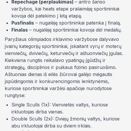
Repechage (perplaukimas)
–
antro šanso
varžybos, kai
heats
etape pralaimėję sportininkai
kovoja dėl patekimo į kitą etapą.
Pusfinalis
– nugalėję sportininkai patenka į finalą.
Finalas
– nugalėję sportininkai kovoja dėl medalių.
Paryžiaus olimpiados irklavimo varžybose dalyvavo
įvairių kategorijų sportininkai, įskaitant vyrų ir moterų
vienviečių, dviviečių, keturviečių ir aštuonviečių įgulas.
Kiekviena rungtis reikalavo ypatingų įgūdžių ir
strategijų, disciplinos ir puikaus fizinio pasiruošimo.
Aštuonias dienas iš eilės žiūrovai galėjo mėgautis
įspūdingomis ir konkurencingomis lenktynėmis,
kuriose sportininkai varžėsi apačioje nurodytose
rungtyse:
Single Sculls (1x): Vienvietės valtys, kuriose
irkluotojas dirba vienas.
Double Sculls (2x): Dviejų žmonių valtys, kuriose
abu irkluotojai dirba su dviem irklais.