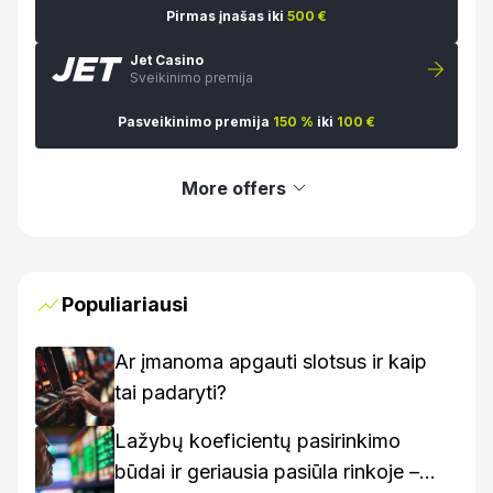
Pirmas įnašas iki
500 €
Jet Casino
Sveikinimo premija
Pasveikinimo premija
150 %
iki
100 €
More offers
Populiariausi
Ar įmanoma apgauti slotsus ir kaip
tai padaryti?
Lažybų koeficientų pasirinkimo
būdai ir geriausia pasiūla rinkoje –