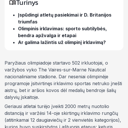
Turinys
Įspūdingi atletų pasiekimai ir D. Britanijos
triumfas
Olimpinis irklavimas: sporto subtilybės,
bendra apžvalga ir etapai
Ar galima lažintis už olimpinį irklavimą?
Paryžiaus olimpiadoje startavo 502 irkluotojai, o
varžybos vyko
The Vaires-sur-Marne Nautical
nacionaliniame stadione.
Dar neseniai olimpinėje
programoje įsitvirtinęs irklavimo sportas netruko įnešti
aistrų, bet ir aršios kovos dėl medalių bendroje šalių
dalyvių įskaitoje.
Geriausi atletai turėjo įveikti 2000 metrų nuotolio
distanciją ir varžėsi 14-oje skirtingų irklavimo rungčių
(atitinkamai 12 daugiaviečių ir 2 vienvietės kategorijos),
kurios buvo suskirstytos į aštuonis etapus: keturis