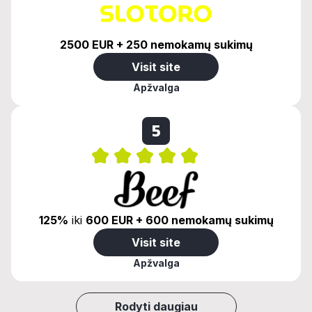
2500 EUR + 250 nemokamų sukimų
Visit site
Apžvalga
5
125%
iki
600 EUR + 600 nemokamų sukimų
Visit site
Apžvalga
Rodyti daugiau