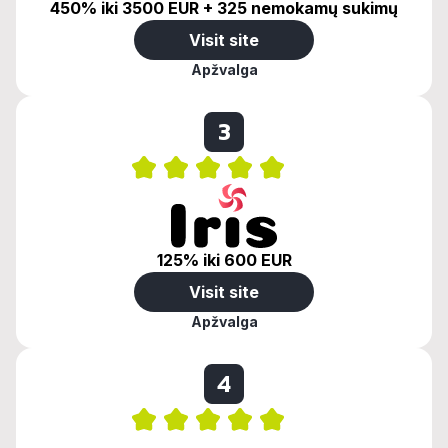
450% iki 3500 EUR + 325 nemokamų sukimų
Visit site
Apžvalga
3
125% iki 600 EUR
Visit site
Apžvalga
4