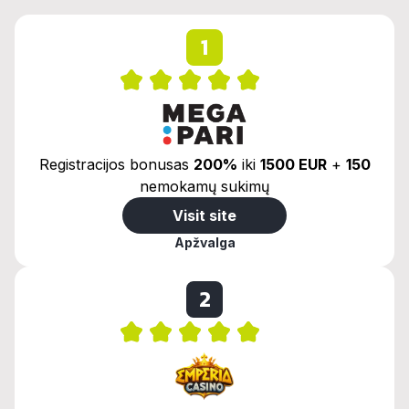
1
Registracijos bonusas
200%
iki
1500 EUR
+
150
nemokamų sukimų
Visit site
Apžvalga
2