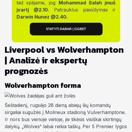
tad spėjame, jog
Mohammad Salah įmuš
įvartį @2.10.
Patrauklus pasiūlymas ir
Darwin Nunez @2.40.
STATYTI DABAR | GGBET
Liverpool vs Wolverhampton
| Analizė ir ekspertų
prognozės
Wolverhampton forma
Šeštadienį, rugsėjo 28 dieną abiejų šių komandų
sirgaliai sugužės į
Molineux
stadioną Vulverhamptone.
Ir nors bus vienoje vietoje, jie tikėsis visiškai skirtingų
dalykų. „Wolves“ labai reikia taškų. Per 5 Premier lygos