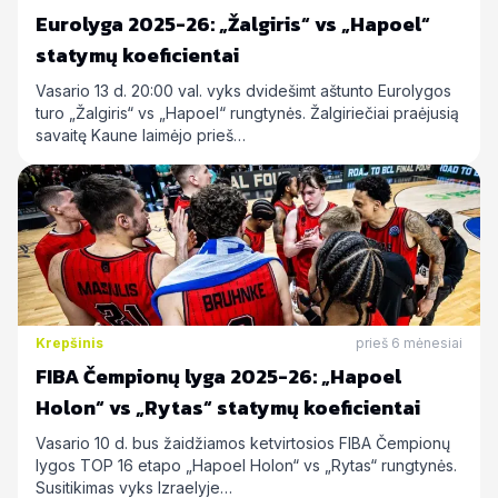
Eurolyga 2025-26: „Žalgiris“ vs „Hapoel“
statymų koeficientai
Vasario 13 d. 20:00 val. vyks dvidešimt aštunto Eurolygos
turo „Žalgiris“ vs „Hapoel“ rungtynės. Žalgiriečiai praėjusią
savaitę Kaune laimėjo prieš…
Krepšinis
prieš 6 mėnesiai
FIBA Čempionų lyga 2025-26: „Hapoel
Holon“ vs „Rytas“ statymų koeficientai
Vasario 10 d. bus žaidžiamos ketvirtosios FIBA Čempionų
lygos TOP 16 etapo „Hapoel Holon“ vs „Rytas“ rungtynės.
Susitikimas vyks Izraelyje…