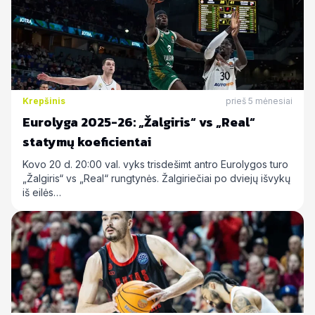
Krepšinis
prieš 5 mėnesiai
Eurolyga 2025-26: „Žalgiris“ vs „Real“
statymų koeficientai
Kovo 20 d. 20:00 val. vyks trisdešimt antro Eurolygos turo
„Žalgiris“ vs „Real“ rungtynės. Žalgiriečiai po dviejų išvykų
iš eilės…