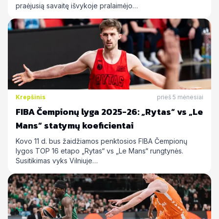
praėjusią savaitę išvykoje pralaimėjo…
Krepšinis
prieš 5 mėnesiai
FIBA Čempionų lyga 2025-26: „Rytas“ vs „Le
Mans“ statymų koeficientai
Kovo 11 d. bus žaidžiamos penktosios FIBA Čempionų
lygos TOP 16 etapo „Rytas“ vs „Le Mans“ rungtynės.
Susitikimas vyks Vilniuje…