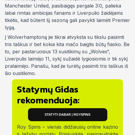
Manchester United, pasibaigęs pergale 3:0, palieka
labai rimtas ambicijas fanams ir Liverpulio žaidėjams
tikėtis, kad būtent šį sezoną gali pavykti laimėti Premier
lygą.
Į Wolverhamptoną jie tikrai atvyksta su tikslu pasiimti
tris taškus ir bet kokia kita mačo baigtis būtų fiasko. Be
to, per pastaruosius 13 susitikimų su „Wolves“,
Liverpulis laimėjo 11, sykį sužaidė lygiosiomis ir tik sykį
pralaimėjo. Panašu, kad jie turėtų pasiimti tris taškus iš
šio susitikimo.
Statymų Gidas
rekomenduoja:
STATYTI DABAR | ROYSPINS
Roy Spins – vienas didžiausių online kazino
ir lažybų portalų. Prisijunkite, pasinaudokite