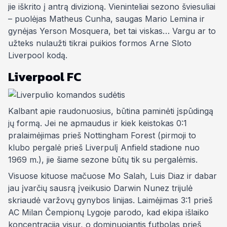
jie iškrito į antrą divizioną. Vieninteliai sezono šviesuliai
– puolėjas Matheus Cunha, saugas Mario Lemina ir
gynėjas Yerson Mosquera, bet tai viskas… Vargu ar to
užteks nulaužti tikrai puikios formos Arne Sloto
Liverpool kodą.
Liverpool FC
Kalbant apie raudonuosius, būtina paminėti įspūdingą
jų formą. Jei ne apmaudus ir kiek keistokas 0:1
pralaimėjimas prieš Nottingham Forest (pirmoji to
klubo pergalė prieš Liverpulį Anfield stadione nuo
1969 m.), jie šiame sezone būtų tik su pergalėmis.
Visuose kituose mačuose Mo Salah, Luis Diaz ir dabar
jau įvarčių sausrą įveikusio Darwin Nunez trijulė
skriaudė varžovų gynybos linijas. Laimėjimas 3:1 prieš
AC Milan Čempionų Lygoje parodo, kad ekipa išlaiko
koncentraciją visur, o dominuojantis futbolas prieš