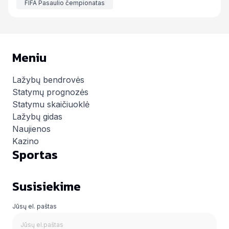
FIFA Pasaulio čempionatas
Meniu
Lažybų bendrovės
Statymų prognozės
Statymu skaičiuoklė
Lažybų gidas
Naujienos
Kazino
Sportas
Susisiekime
Jūsų el. paštas