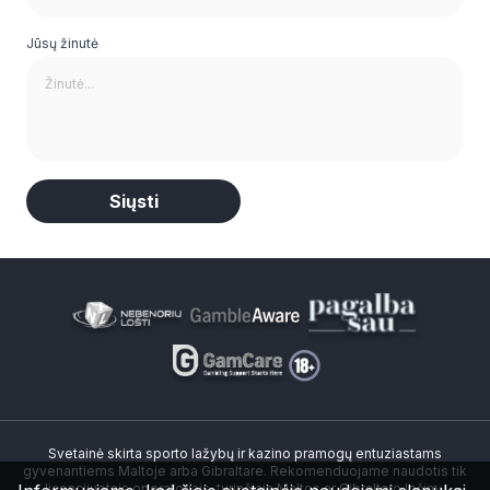
Jūsų žinutė
Alternative:
Svetainė skirta sporto lažybų ir kazino pramogų entuziastams
gyvenantiems Maltoje arba Gibraltare. Rekomenduojame naudotis tik
licencijuotais operatoriais, turinčiais Maltos ar Gibraltaro lošimų