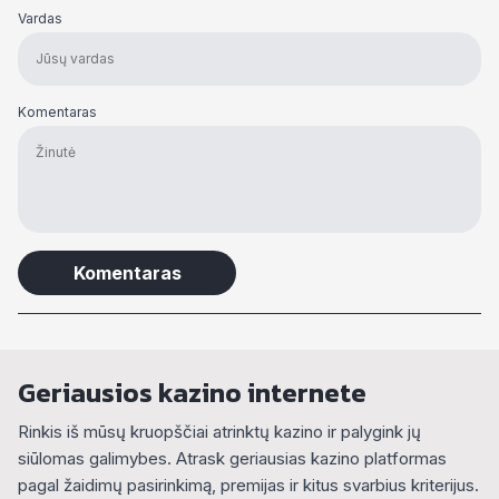
Vardas
Komentaras
Alternative:
Geriausios kazino internete
Rinkis iš mūsų kruopščiai atrinktų kazino ir palygink jų
siūlomas galimybes. Atrask geriausias kazino platformas
pagal žaidimų pasirinkimą, premijas ir kitus svarbius kriterijus.