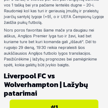
vos 1 tašką bei yra pačiame lentelės dugne – 20-i.
Raudonieji kol kas turi ir geriausią įmuštų ir praleistų
įvarčių santykį lygoje (+9), o ir UEFA Čempionų Lygoje
žaidžia puikų futbolą.
Nors poros favoritas šiame mače yra daugiau nei
aiškus, Anglijos Premier lyga tuo ir žavi, kad bet
kuriame ture bet kuri komanda gali „iššauti“. Dėl to
rugsėjo 29 dieną, 19:30 reikia nepraleisti šios
aukščiausios Anglijos futbolo lygos transliacijos.
Pasižiūrėkime į lažybų prognozes bei pamėginkime
spėti, kokia galėtų būti įvykio baigtis.
Liverpool FC vs
Wolverhampton | Lažybų
patarimai
#1