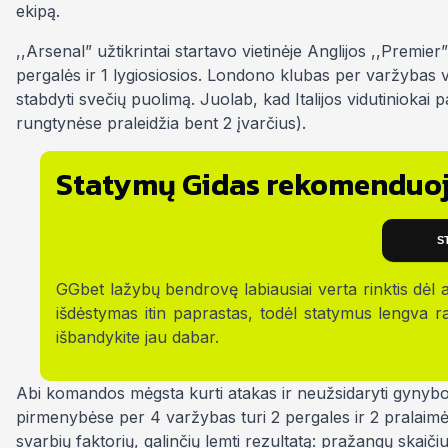
ekipą.
,,Arsenal” užtikrintai startavo vietinėje Anglijos ,,Premier
pergalės ir 1 lygiosiosios. Londono klubas per varžybas 
stabdyti svečių puolimą. Juolab, kad Italijos vidutinioka
rungtynėse praleidžia bent 2 įvarčius).
Statymų Gidas rekomenduoj
S
GGbet lažybų bendrovę labiausiai verta rinktis dėl a
išdėstymas itin paprastas, todėl statymus lengva ras
išbandykite jau dabar.
Abi komandos mėgsta kurti atakas ir neužsidaryti gynyboje, t
pirmenybėse per 4 varžybas turi 2 pergales ir 2 pralaimėji
svarbių faktorių, galinčių lemti rezultatą: pražangų skaič