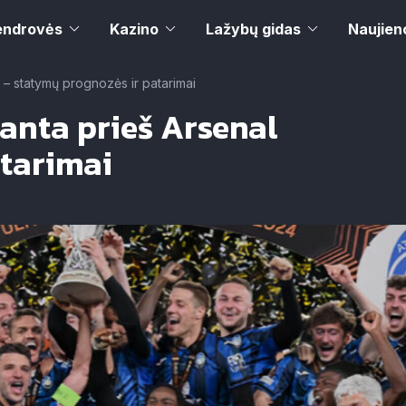
endrovės
Kazino
Lažybų gidas
Naujien
 – statymų prognozės ir patarimai
anta prieš Arsenal
atarimai