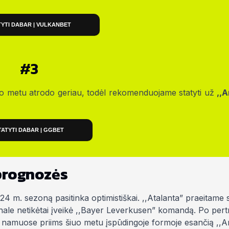
TYTI DABAR | VULKANBET
#3
uo metu atrodo geriau, todėl rekomenduojame statyti už
,,
TATYTI DABAR | GGBET
 prognozės
m. sezoną pasitinka optimistiškai. ,,Atalanta” praeitame
nale netikėtai įveikė ,,Bayer Leverkusen” komandą. Po pert
ai namuose priims šiuo metu įspūdingoje formoje esančią ,,A