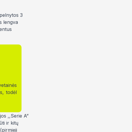
 pelnytos 3
us lengva
nentus
vetainės
s, todėl
jos ,,Serie A”
i ir kitų
pirmieji