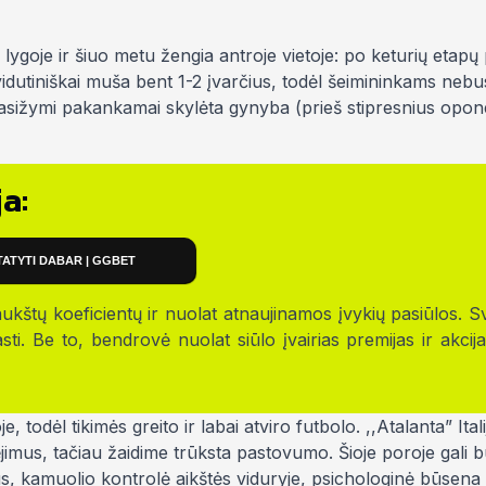
” lygoje ir šiuo metu žengia antroje vietoje: po keturių etapų
vidutiniškai muša bent 1-2 įvarčius, todėl šeimininkams neb
i pasižymi pakankamai skylėta gynyba (prieš stipresnius opo
a:
TATYTI DABAR | GGBET
ukštų koeficientų ir nuolat atnaujinamos įvykių pasiūlos. S
ti. Be to, bendrovė nuolat siūlo įvairias premijas ir akcija
odėl tikimės greito ir labai atviro futbolo. ,,Atalanta” Itali
mus, tačiau žaidime trūksta pastovumo. Šioje poroje gali būt
ius, kamuolio kontrolė aikštės viduryje, psichologinė būsena (