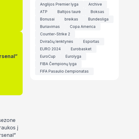
Anglijos Premier lyga
Archive
ATP
Baltijos taurė
Boksas
Bonusai
breikas
Bundesliga
Buriavimas
Copa America
Counter-Strike 2
Dviračių lenktynės
Esportas
EURO 2024
Eurobasket
Arsenal”
EuroCup
Eurolyga
FIBA Čempionų lyga
FIFA Pasaulio čempionatas
 sezone
raukos į
rsenal”