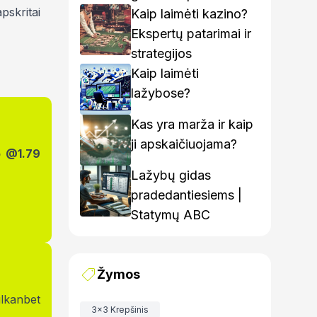
pskritai
rinkoje – kaip rasti
Kaip laimėti kazino?
geriausius variantus
Ekspertų patarimai ir
strategijos
Kaip laimėti
lažybose?
Kas yra marža ir kaip
ji apskaičiuojama?
o @1.79
Lažybų gidas
pradedantiesiems |
Statymų ABC
Žymos
lkanbet
3x3 Krepšinis