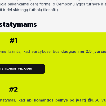
oja pakankamai gerą formą, o Čempionų lygos turnyre ir a
r dėl skirtingų futbolų filosofijų.
i statymams
#1
lome lažintis, kad varžybose bus
daugiau nei 2.5 įvarči
TYTI DABAR | MEGAPARI
#2
 statymas, kad
abi komandos pelnys po įvartį @1.66
Vu