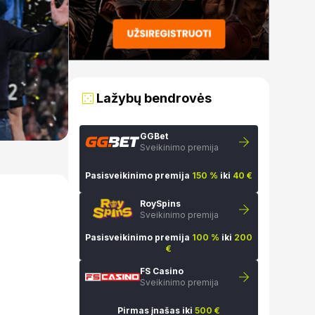
Lažybų bendrovės
GGBet
Sveikinimo premija
Pasisveikinimo premija
150 %
iki
40 €
RoySpins
Sveikinimo premija
Pasisveikinimo premija
100 %
iki
200
€
FS Casino
Sveikinimo premija
Pirmas įnašas iki
500 €