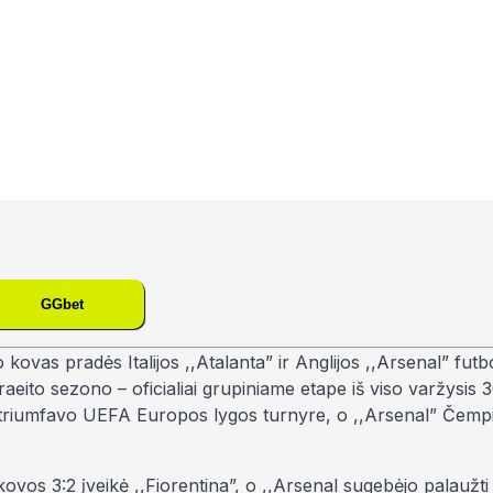
GGbet
as pradės Italijos ,,Atalanta” ir Anglijos ,,Arsenal” futbo
praeito sezono – oficialiai grupiniame etape iš viso varžysi
e triumfavo UEFA Europos lygos turnyre, o ,,Arsenal” Čemp
 kovos 3:2 įveikė ,,Fiorentina”, o ,,Arsenal sugebėjo palaužti