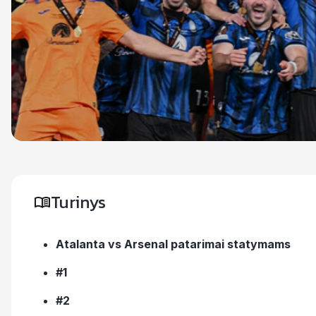
Turinys
Atalanta vs Arsenal patarimai statymams
#1
#2