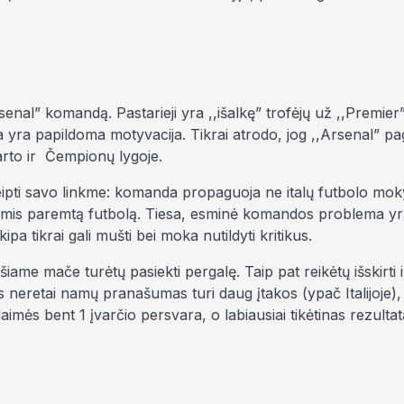
enal” komandą. Pastarieji yra ,,išalkę” trofėjų už ,,Premier”
 yra papildoma motyvacija. Tikrai atrodo, jog ,,Arsenal” pa
arto ir Čempionų lygoje.
akreipti savo linkme: komanda propaguoja ne italų futbolo mo
akomis paremtą futbolą. Tiesa, esminė komandos problema yr
pa tikrai gali mušti bei moka nutildyti kritikus.
 šiame mače turėtų pasiekti pergalę. Taip pat reikėtų išskirti i
rs neretai namų pranašumas turi daug įtakos (ypač Italijoje),
mės bent 1 įvarčio persvara, o labiausiai tikėtinas rezultat