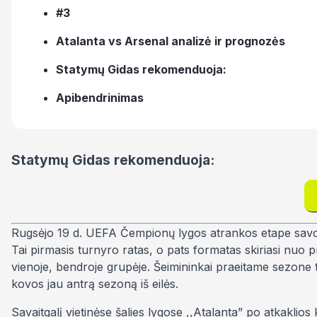
#3
Atalanta vs Arsenal analizė ir prognozės
Statymų Gidas rekomenduoja:
Apibendrinimas
Statymų Gidas rekomenduoja:
Rugsėjo 19 d. UEFA Čempionų lygos atrankos etape savo kov
Tai pirmasis turnyro ratas, o pats formatas skiriasi nuo 
vienoje, bendroje grupėje. Šeimininkai praeitame sezon
kovos jau antrą sezoną iš eilės.
Savaitgalį vietinėse šalies lygose ,,Atalanta” po atkaklios