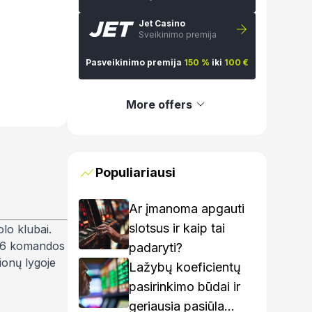
Jet Casino
Sveikinimo premija
Pasveikinimo premija
150 %
iki
100 €
More offers
Populiariausi
Ar įmanoma apgauti
slotsus ir kaip tai
lo klubai.
s 36 komandos
padaryti?
ionų lygoje
Lažybų koeficientų
pasirinkimo būdai ir
geriausia pasiūla