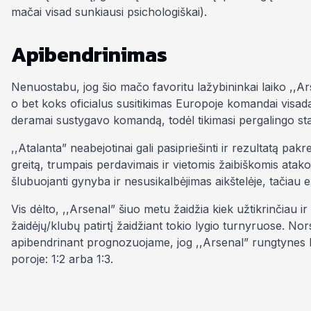
mačai visad sunkiausi psichologiškai).
Apibendrinimas
Nenuostabu, jog šio mačo favoritu lažybininkai laiko ,,Ars
o bet koks oficialus susitikimas Europoje komandai visada
deramai sustygavo komandą, todėl tikimasi pergalingo st
,,Atalanta” neabejotinai gali pasipriešinti ir rezultatą p
greitą, trumpais perdavimais ir vietomis žaibiškomis at
šlubuojanti gynyba ir nesusikalbėjimas aikštelėje, tačiau eki
Vis dėlto, ,,Arsenal” šiuo metu žaidžia kiek užtikrinčiau ir
žaidėjų/klubų patirtį žaidžiant tokio lygio turnyruose. No
apibendrinant prognozuojame, jog ,,Arsenal” rungtynes lai
poroje: 1:2 arba 1:3.