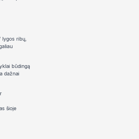
 lygos ribų,
galiau
kyklai būdingą
a dažnai
r
as šioje