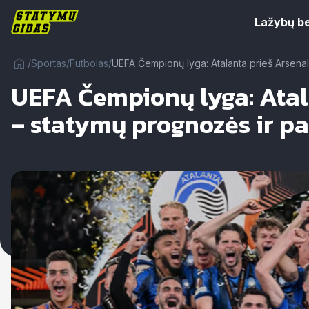
Lažybų b
/
Sportas
/
Futbolas
/
UEFA Čempionų lyga: Atalanta prieš Arsenal
UEFA Čempionų lyga: Atal
– statymų prognozės ir p