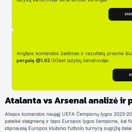
STA
Anglijos komandos žaidimas ir rezultatų prasme ši
pergalę @1.92
GGbet lažybų bendrovėje.
S
Atalanta vs Arsenal analizė ir
Abejos komandos naująjį UEFA Čempionų lygos 2023-2024 
pateikė staigmeną ir tapo Europos lygos čempione, kai fi
stipriausią Europos klubinio futbolo turnyrą sugrįžę ital