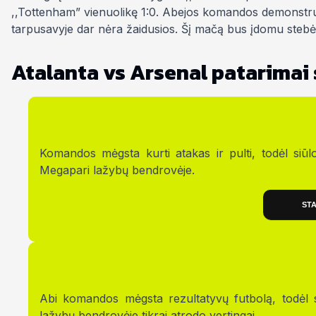
,,Tottenham” vienuolikę 1:0. Abejos komandos demonstru
tarpusavyje dar nėra žaidusios. Šį mačą bus įdomu stebėti i
Atalanta vs Arsenal patarima
Komandos mėgsta kurti atakas ir pulti, todėl siū
Megapari lažybų bendrovėje.
STA
Abi komandos mėgsta rezultatyvų futbolą, todėl
lažybų bendrovėje tikrai atrodo vertingai.