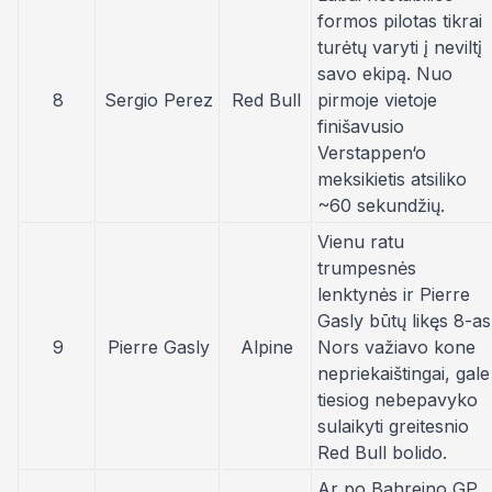
formos pilotas tikrai
turėtų varyti į neviltį
savo ekipą. Nuo
8
Sergio Perez
Red Bull
pirmoje vietoje
finišavusio
Verstappen‘o
meksikietis atsiliko
~60 sekundžių.
Vienu ratu
trumpesnės
lenktynės ir Pierre
Gasly būtų likęs 8-as
9
Pierre Gasly
Alpine
Nors važiavo kone
nepriekaištingai, gale
tiesiog nebepavyko
sulaikyti greitesnio
Red Bull bolido.
Ar po Bahreino GP