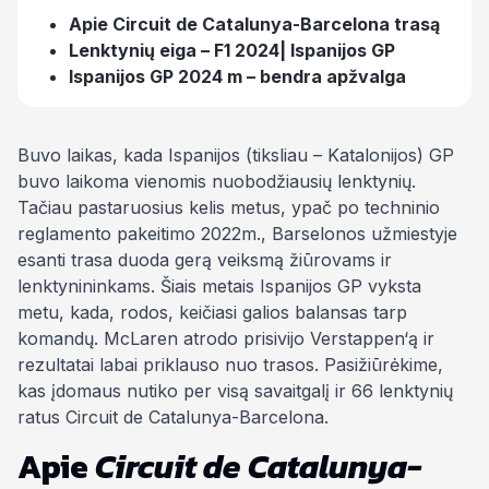
Apie Circuit de Catalunya-Barcelona trasą
Lenktynių eiga – F1 2024| Ispanijos GP
Ispanijos GP 2024 m – bendra apžvalga
Buvo laikas, kada Ispanijos (tiksliau – Katalonijos) GP
buvo laikoma vienomis nuobodžiausių lenktynių.
Tačiau pastaruosius kelis metus, ypač po techninio
reglamento pakeitimo 2022m., Barselonos užmiestyje
esanti trasa
duoda gerą
veiksmą žiūrovams ir
lenktynininkams. Šiais metais Ispanijos GP vyksta
metu, kada, rodos, keičiasi galios balansas tarp
komandų. McLaren atrodo prisivijo Verstappen‘ą ir
rezultatai labai priklauso nuo trasos. Pasižiūrėkime,
kas įdomaus nutiko per visą savaitgalį ir 66 lenktynių
ratus
Circuit de Catalunya-Barcelona
.
Apie
Circuit de Catalunya-