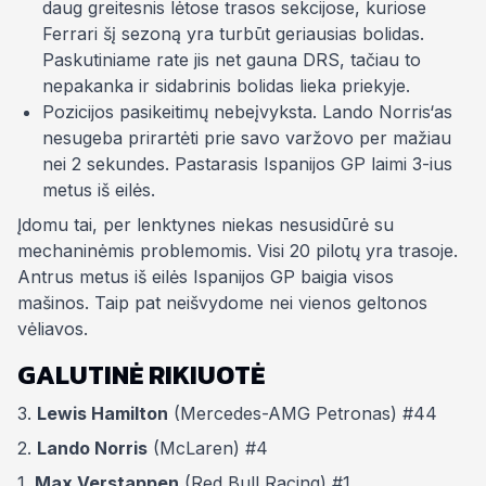
daug greitesnis lėtose trasos sekcijose, kuriose
Ferrari šį sezoną yra turbūt geriausias bolidas.
Paskutiniame rate jis net gauna DRS, tačiau to
nepakanka ir sidabrinis bolidas lieka priekyje.
Pozicijos pasikeitimų nebeįvyksta. Lando Norris‘as
nesugeba prirartėti prie savo varžovo per mažiau
nei 2 sekundes. Pastarasis Ispanijos GP laimi 3-ius
metus iš eilės.
Įdomu tai, per lenktynes niekas nesusidūrė su
mechaninėmis problemomis. Visi 20 pilotų yra trasoje.
Antrus metus iš eilės Ispanijos GP baigia visos
mašinos. Taip pat neišvydome nei vienos geltonos
vėliavos.
GALUTINĖ RIKIUOTĖ
3.
Lewis Hamilton
(Mercedes-AMG Petronas) #44
2.
Lando Norris
(McLaren) #4
1.
Max Verstappen
(Red Bull Racing) #1