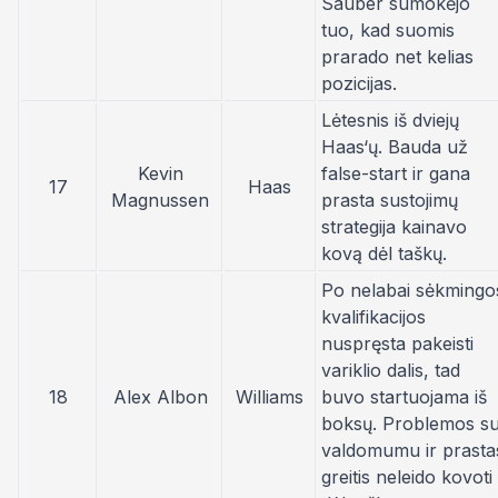
Sauber sumokėjo
tuo, kad suomis
prarado net kelias
pozicijas.
Lėtesnis iš dviejų
Haas‘ų. Bauda už
Kevin
false-start ir gana
17
Haas
Magnussen
prasta sustojimų
strategija kainavo
kovą dėl taškų.
Po nelabai sėkmingo
kvalifikacijos
nuspręsta pakeisti
variklio dalis, tad
18
Alex Albon
Williams
buvo startuojama iš
boksų. Problemos s
valdomumu ir prasta
greitis neleido kovoti