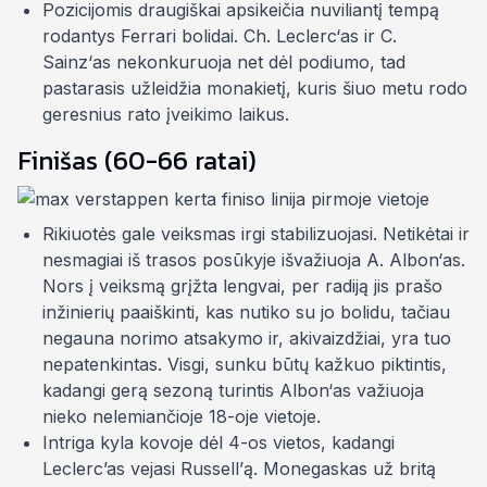
Pozicijomis
draugiškai
apsikeičia nuviliantį tempą
rodantys Ferrari bolidai. Ch. Leclerc‘as ir C.
Sainz‘as nekonkuruoja net dėl podiumo, tad
pastarasis užleidžia monakietį, kuris šiuo metu rodo
geresnius rato įveikimo laikus.
Finišas (60-66 ratai)
Rikiuotės gale veiksmas irgi stabilizuojasi. Netikėtai ir
nesmagiai
iš trasos posūkyje išvažiuoja A. Albon‘as.
Nors į veiksmą grįžta lengvai, per radiją jis prašo
inžinierių paaiškinti, kas nutiko su jo bolidu, tačiau
negauna norimo atsakymo ir, akivaizdžiai, yra tuo
nepatenkintas. Visgi, sunku būtų kažkuo piktintis,
kadangi gerą sezoną turintis Albon‘as važiuoja
nieko nelemiančioje 18-oje vietoje.
Intriga kyla kovoje dėl 4-os vietos, kadangi
Leclerc’as vejasi Russell’ą. Monegaskas už britą