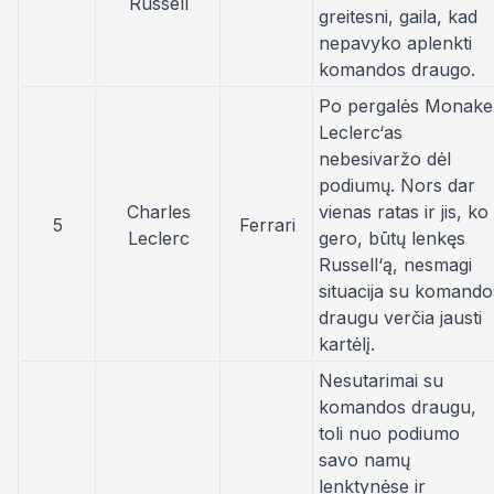
Russell
greitesni, gaila, kad
nepavyko aplenkti
komandos draugo.
Po pergalės Monake
Leclerc‘as
nebesivaržo dėl
podiumų. Nors dar
Charles
vienas ratas ir jis, ko
5
Ferrari
Leclerc
gero, būtų lenkęs
Russell‘ą, nesmagi
situacija su komando
draugu verčia jausti
kartėlį.
Nesutarimai su
komandos draugu,
toli nuo podiumo
savo namų
lenktynėse ir