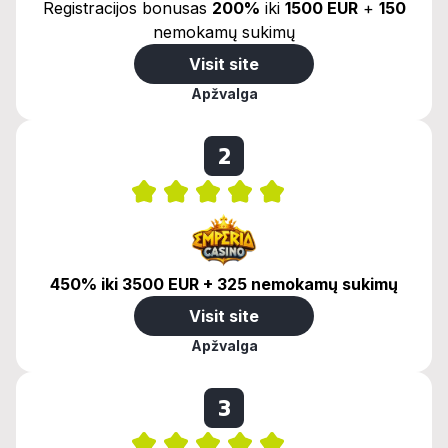
Registracijos bonusas
200%
iki
1500 EUR
+
150
nemokamų sukimų
Visit site
Apžvalga
2
450% iki 3500 EUR + 325 nemokamų sukimų
Visit site
Apžvalga
3