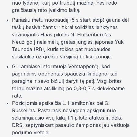
nuo lyderio, kurį po truputį mažina, nes rodo
greičiausią rato įveikimo laiką.
Panašiu metu nuobaudą (
5 s start-stop
) gauna dėl
taškų besivaržantis ir tikrai solidžias lenktynes
važiuojantis Haas pilotas N. Hulkenberg‘as.
Neužilgo į nelaimėlių gretas jungiasi japonas Yuki
Tsunoda (RB), kuris tokios pat nuobaudos
susilaukia už greičio viršijimą boksų zonoje.
G. Lambiase informuoja Verstappen‘ą, kad
pagrindinis oponentas
spaudžia iki dugno
, tad
paragina ir savo bičiulį daryti tą patį. Visgi britas
toliau mažina atsilikimą po 0,3-0,7 s kiekviename
rate.
Pozicijomis apsikeičia L. Hamilton‘as bei G.
Russell‘as. Pastarasis nesugeba apsiginti nuo
sėkmingiausio visų laikų F1 piloto atakos ir, dėka
DRS, septyniskart pasaulio čempionas jau važiuoja
podiumo vietoje.