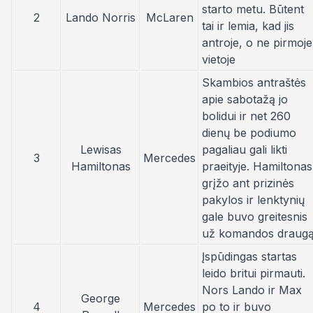
starto metu. Būtent
2
Lando Norris
McLaren
tai ir lemia, kad jis
antroje, o ne pirmoje
vietoje
Skambios antraštės
apie sabotažą jo
bolidui ir net 260
dienų be podiumo
Lewisas
pagaliau gali likti
3
Mercedes
Hamiltonas
praeityje. Hamiltonas
grįžo ant prizinės
pakylos ir lenktynių
gale buvo greitesnis
už komandos draugą
Įspūdingas startas
leido britui pirmauti.
Nors Lando ir Max
George
4
Mercedes
po to ir buvo