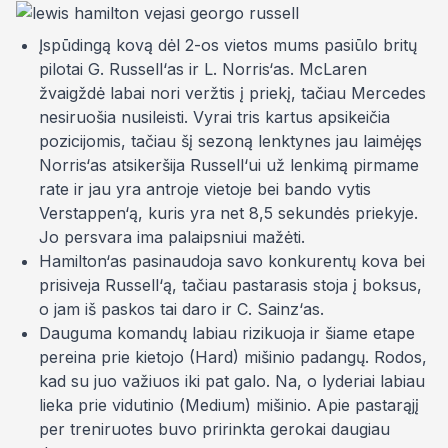
Įspūdingą kovą dėl 2-os vietos mums pasiūlo britų
pilotai G. Russell‘as ir L. Norris‘as. McLaren
žvaigždė labai nori veržtis į priekį, tačiau Mercedes
nesiruošia nusileisti. Vyrai tris kartus apsikeičia
pozicijomis, tačiau šį sezoną lenktynes jau laimėjęs
Norris‘as atsikeršija Russell‘ui už lenkimą pirmame
rate ir jau yra antroje vietoje bei bando vytis
Verstappen‘ą, kuris yra net 8,5 sekundės priekyje.
Jo persvara ima palaipsniui mažėti.
Hamilton‘as pasinaudoja savo konkurentų kova bei
prisiveja Russell‘ą, tačiau pastarasis stoja į boksus,
o jam iš paskos tai daro ir C. Sainz‘as.
Dauguma komandų labiau rizikuoja ir šiame etape
pereina prie kietojo
(Hard) mišinio padangų. Rodos,
kad su juo važiuos iki pat galo. Na, o lyderiai labiau
lieka prie vidutinio (
Medium
) mišinio. Apie pastarąjį
per treniruotes buvo pririnkta gerokai daugiau