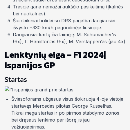
Trasoje gana nemažai aukščio pasikeitimų (įkalnės
bei nuokalnės).
Šiuolaikiniai bolidai su DRS pagalba daugiausiai
išvysto ~330 km/h pagrindinėje tiesiojoje.
Daugiausiai kartų čia laimėję: M. Schumacher‘is
(6x), L. Hamilton‘as (6x), M. Verstappen’as (jau 4x)
Lenktynių eiga – F1 2024|
Ispanijos GP
Startas
Šviesoforams užgesus visus šokiruoja 4-oje vietoje
startavęs Mercedes pilotas George Russell‘as.
Tikrai
mega
startas ir po pirmos stabdymo zonos
bei drąsaus lenkimo per išorę jis jau
važiuojapirmas.