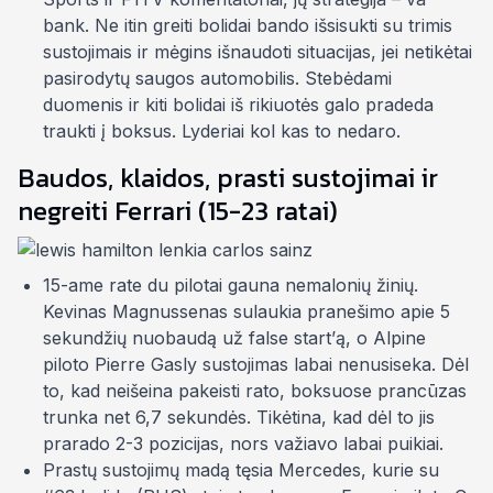
bank
. Ne itin greiti bolidai bando išsisukti su trimis
sustojimais ir mėgins išnaudoti situacijas, jei netikėtai
pasirodytų saugos automobilis. Stebėdami
duomenis ir kiti bolidai iš rikiuotės galo pradeda
traukti į boksus
. Lyderiai kol kas to nedaro.
Baudos, klaidos, prasti sustojimai ir
negreiti Ferrari (15-23 ratai)
15-ame rate du pilotai gauna nemalonių žinių.
Kevinas Magnussenas sulaukia pranešimo apie 5
sekundžių nuobaudą už
false start’ą
, o Alpine
piloto Pierre Gasly sustojimas labai nenusiseka. Dėl
to, kad neišeina pakeisti rato, boksuose prancūzas
trunka net 6,7 sekundės. Tikėtina, kad dėl to jis
prarado 2-3 pozicijas, nors važiavo labai puikiai.
Prastų sustojimų madą tęsia
Mercedes
, kurie su