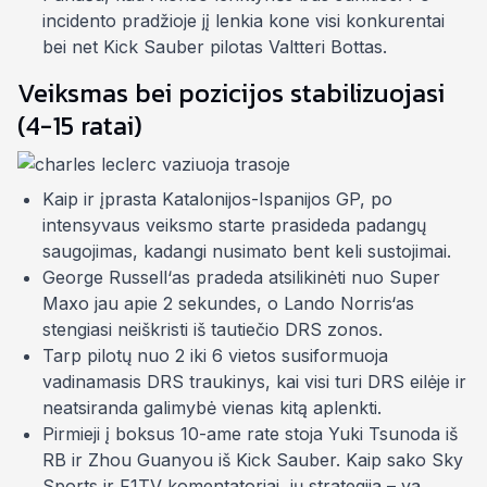
incidento pradžioje jį lenkia kone visi konkurentai
bei net Kick Sauber pilotas Valtteri Bottas.
Veiksmas bei pozicijos stabilizuojasi
(4-15 ratai)
Kaip ir įprasta Katalonijos-Ispanijos GP, po
intensyvaus veiksmo starte prasideda padangų
saugojimas, kadangi nusimato bent keli sustojimai.
George Russell‘as pradeda atsilikinėti nuo
Super
Maxo
jau apie 2 sekundes, o Lando Norris‘as
stengiasi neiškristi iš tautiečio DRS zonos.
Tarp pilotų nuo 2 iki 6 vietos susiformuoja
vadinamasis DRS traukinys, kai visi turi DRS eilėje ir
neatsiranda galimybė vienas kitą aplenkti.
Pirmieji į boksus 10-ame rate stoja Yuki Tsunoda iš
RB ir Zhou Guanyou iš Kick Sauber. Kaip sako Sky
Sports ir F1TV komentatoriai, jų strategija –
va