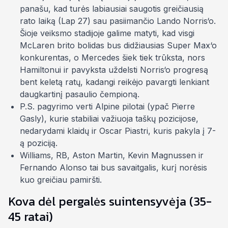
panašu, kad turės labiausiai saugotis greičiausią
rato laiką (Lap 27) sau pasiimančio Lando Norris‘o.
Šioje veiksmo stadijoje galime matyti, kad visgi
McLaren brito bolidas bus didžiausias
Super Max‘o
konkurentas, o Mercedes šiek tiek trūksta, nors
Hamiltonui ir pavyksta uždelsti Norris‘o progresą
bent keletą ratų, kadangi reikėjo
pavargti
lenkiant
daugkartinį pasaulio čempioną.
P.S. pagyrimo verti Alpine pilotai (ypač Pierre
Gasly), kurie stabiliai važiuoja taškų pozicijose,
nedarydami klaidų ir Oscar Piastri, kuris pakyla į 7-
ą poziciją.
Williams, RB, Aston Martin, Kevin Magnussen ir
Fernando Alonso tai bus savaitgalis, kurį norėsis
kuo greičiau pamiršti.
Kova dėl pergalės suintensyvėja (35-
45 ratai)