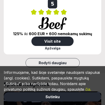
5
125%
iki
600 EUR + 600 nemokamų sukimų
Visit site
Apžvalga
Rodyti daugiau
Informuojame, kad šioje svetainėje naudojami slapukai
(angl. cookies). Sutikdami, paspauskite mygtuką
Sporto naujienos
„Sutinku“ arba naršykite toliau. Norėdami apie
privatumo politiką sužinoti daugiau, spauskite
čia.
Sutinku