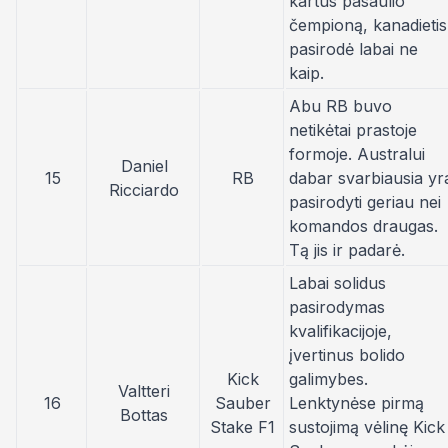
kartus pasaulio
čempioną, kanadietis
pasirodė labai
ne
kaip
.
Abu RB buvo
netikėtai prastoje
formoje. Australui
Daniel
15
RB
dabar svarbiausia yr
Ricciardo
pasirodyti geriau nei
komandos draugas.
Tą jis ir padarė.
Labai solidus
pasirodymas
kvalifikacijoje,
įvertinus bolido
Kick
galimybes.
Valtteri
16
Sauber
Lenktynėse pirmą
Bottas
Stake F1
sustojimą vėlinę Kick