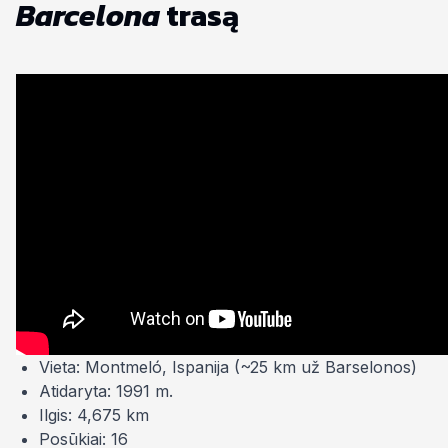
Barcelona
trasą
Vieta: Montmeló, Ispanija (~25 km už Barselonos)
Atidaryta: 1991 m.
Ilgis: 4,675 km
Posūkiai: 16