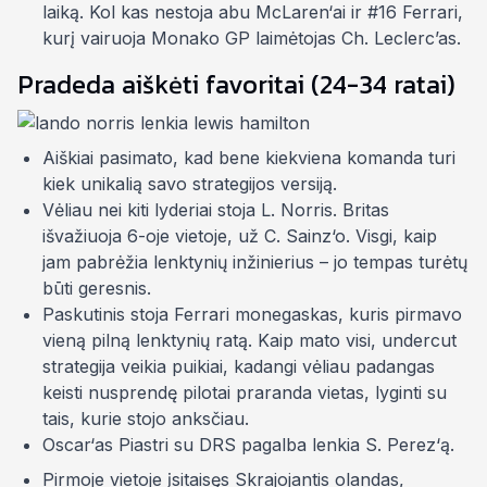
laiką. Kol kas nestoja abu McLaren‘ai ir #16 Ferrari,
kurį vairuoja Monako GP laimėtojas Ch. Leclerc’as.
Pradeda aiškėti favoritai (24-34 ratai)
Aiškiai
pasimato
, kad bene kiekviena komanda turi
kiek unikalią savo strategijos versiją.
Vėliau nei kiti lyderiai stoja L. Norris. Britas
išvažiuoja 6-oje vietoje, už C. Sainz‘o. Visgi, kaip
jam pabrėžia lenktynių inžinierius – jo tempas turėtų
būti geresnis.
Paskutinis stoja Ferrari monegaskas, kuris pirmavo
vieną pilną lenktynių ratą. Kaip mato visi,
undercut
strategija veikia puikiai, kadangi vėliau padangas
keisti nusprendę pilotai praranda vietas, lyginti su
tais, kurie stojo anksčiau.
Oscar‘as Piastri su DRS pagalba lenkia S. Perez‘ą.
Pirmoje vietoje įsitaisęs
Skrajojantis olandas
,