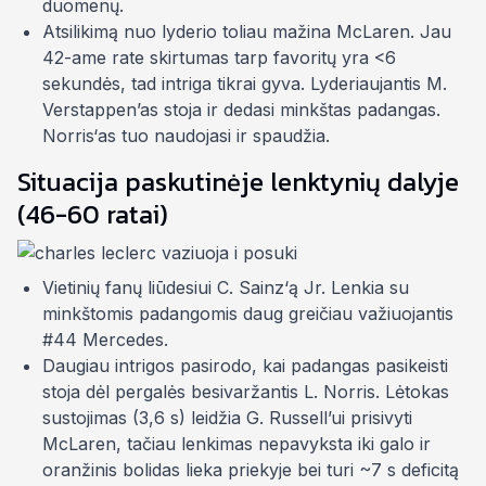
duomenų.
Atsilikimą nuo lyderio toliau mažina McLaren. Jau
42-ame rate skirtumas tarp favoritų yra <6
sekundės, tad intriga tikrai gyva. Lyderiaujantis M.
Verstappen’as stoja ir dedasi minkštas padangas.
Norris‘as tuo naudojasi ir
spaudžia
.
Situacija paskutinėje lenktynių dalyje
(46-60 ratai)
Vietinių fanų liūdesiui C. Sainz‘ą Jr. Lenkia su
minkštomis padangomis daug greičiau važiuojantis
#44 Mercedes.
Daugiau intrigos pasirodo, kai padangas pasikeisti
stoja dėl pergalės besivaržantis L. Norris. Lėtokas
sustojimas (3,6 s) leidžia G. Russell’ui prisivyti
McLaren, tačiau lenkimas nepavyksta iki galo ir
oranžinis bolidas lieka priekyje bei turi ~7 s deficitą