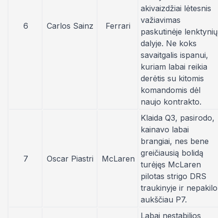
akivaizdžiai lėtesnis
važiavimas
6
Carlos Sainz
Ferrari
paskutinėje lenktynių
dalyje. Ne koks
savaitgalis ispanui,
kuriam labai reikia
derėtis su kitomis
komandomis dėl
naujo kontrakto.
Klaida Q3, pasirodo,
kainavo labai
brangiai, nes bene
greičiausią bolidą
7
Oscar Piastri
McLaren
turėjęs McLaren
pilotas strigo DRS
traukinyje ir nepakilo
aukščiau P7.
Labai nestabilios