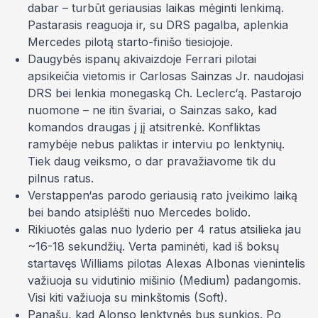
dabar – turbūt geriausias laikas mėginti lenkimą.
Pastarasis reaguoja ir, su DRS pagalba, aplenkia
Mercedes pilotą starto-finišo tiesiojoje.
Daugybės ispanų akivaizdoje Ferrari pilotai
apsikeičia vietomis ir Carlosas Sainzas Jr. naudojasi
DRS bei lenkia monegaską Ch. Leclerc‘ą. Pastarojo
nuomone – ne itin
švariai
, o Sainzas sako, kad
komandos draugas į jį atsitrenkė. Konfliktas
ramybėje nebus paliktas ir interviu po lenktynių.
Tiek daug veiksmo, o dar pravažiavome tik du
pilnus ratus.
Verstappen‘as parodo geriausią rato įveikimo laiką
bei bando atsiplėšti nuo Mercedes bolido.
Rikiuotės galas nuo lyderio per 4 ratus atsilieka jau
~16-18 sekundžių. Verta paminėti, kad iš boksų
startavęs Williams pilotas Alexas Albonas vienintelis
važiuoja su vidutinio mišinio (Medium) padangomis.
Visi kiti važiuoja su minkštomis (Soft).
Panašu, kad Alonso lenktynės bus sunkios. Po