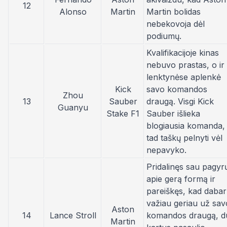
12
Alonso
Martin
Martin bolidas
nebekovoja dėl
podiumų.
Kvalifikacijoje kinas
nebuvo prastas, o ir
lenktynėse aplenkė
Kick
savo komandos
Zhou
13
Sauber
draugą. Visgi Kick
Guanyu
Stake F1
Sauber išlieka
blogiausia komanda,
tad taškų pelnyti vėl
nepavyko.
Pridalinęs sau pagyr
apie gerą formą ir
pareiškęs, kad dabar
važiau geriau už sav
Aston
14
Lance Stroll
komandos draugą, d
Martin