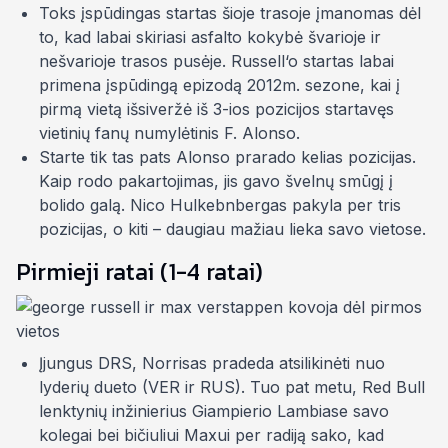
Toks įspūdingas startas šioje trasoje įmanomas dėl
to, kad labai skiriasi asfalto kokybė
švarioje
ir
nešvarioje
trasos pusėje. Russell‘o startas labai
primena įspūdingą epizodą 2012m. sezone, kai į
pirmą vietą išsiveržė iš 3-ios pozicijos startavęs
vietinių fanų numylėtinis F. Alonso.
Starte tik tas pats Alonso prarado kelias pozicijas.
Kaip rodo pakartojimas, jis
gavo švelnų smūgį
į
bolido galą. Nico Hulkebnbergas pakyla per tris
pozicijas, o kiti – daugiau mažiau lieka savo vietose.
Pirmieji ratai (1-4 ratai)
Įjungus DRS, Norrisas pradeda atsilikinėti nuo
lyderių dueto (VER ir RUS). Tuo pat metu, Red Bull
lenktynių inžinierius Giampierio Lambiase savo
kolegai bei bičiuliui Maxui per radiją sako, kad