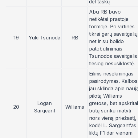
dėl taškų
Abu RB buvo
netikėtai prastoje
formoje. Po virtinės
tikrai gerų savaitgalių
19
Yuki Tsunoda
RB
net ir su bolido
patobulinimais
Tsunodos savaitgalis
tiesiog nesusiklostė.
Eilinis nesėkmingas
pasirodymas. Kalbos
jau sklinda apie nauj
pilotą Williams
Logan
gretose, bet apskritai
20
Williams
Sargeant
būtų sunku matyti
nors vieną priežastį,
kodėl L. Sargeant‘as
liktų F1 dar vienam