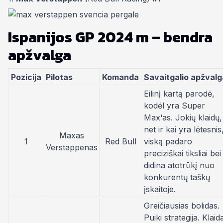
Ispanijos GP 2024 m – bendra
apžvalga
Pozicija
Pilotas
Komanda
Savaitgalio apžvalg
Eilinį kartą parodė,
kodėl yra
Super
Max‘as
. Jokių klaidų,
net ir kai yra lėtesnis
Maxas
1
Red Bull
viską padaro
Verstappenas
preciziškai tiksliai bei
didina atotrūkį nuo
konkurentų taškų
įskaitoje.
Greičiausias bolidas.
Puiki strategija. Klaid