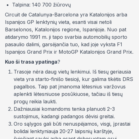
Talpina: 140 700 žiūrovų
Circuit de Catalunya-Barcelona
yra Katalonijos arba
Ispanijos GP lenktynių vieta, esanti visai netoli
Barselonos, Katalonijos regione, Ispanijoje. Nuo pat
atidarymo 1991 m. ji tapo svarbia automobilių sporto
pasaulio dalimi, garsėjančia tuo, kad joje vyksta F1
Ispanijos
Grand Prix
ir MotoGP Katalonijos
Grand Prix
.
Kuo ši trasa ypatinga
?
Trasoje nėra daug vietų lenkimui. Iš tiesų geriausia
vieta yra starto-finišo tiesioji, kur galima tikėtis DRS
pagalbos. Taip pat įmanoma lėtesnius varžovus
aplenkti lėtesniuose posūkiuose, tačiau iš tiesų
progų reikia laukti.
Dažniausiai komandoms tenka planuoti 2-3
sustojimus, kadangi padangos dėvisi greitai.
Oro sąlygos gali būti nenuspėjamos, visgi, įprastai
bolidai lenktyniauja 20-27 laipsnių karštyje,
šviečiant saulei arba esant debesuotam orui.