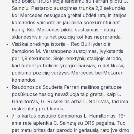
#63 bolidu (RUS) stoja tandemu su Ferrari pilotu C.
Sainz‘u. Pastarojo sustojimas trunka 2,2 sekundės,
kol Mercedes nesugeba greitai uždėti ratų ir Italijos
komandos vairuotojas jau mina konkurentui ant
kulnų. Kito Mercedes piloto sustojimas – daug
sklandesnis ir jis
net
pozicijų kol kas nepraranda.
Visiškai priešinga istorija – Red Bull lyderio ir
čempiono M. Verstappeno sustojimas, įvykstantis
per 1,9 sekundės. Šioje lenktynių stadijoje atrodo,
kad būtent jo bolidas yra greičiausias, o dėl likusių
podiumo pozicijų varžysis Mercedes bei McLaren
komandos.
Raudonosios
Scuderia Ferrari
mašinos greituose
posūkiuose tiesiog nevažiuoja taip greitai, kaip L.
Hamilton‘as, G. Russell‘as arba L. Norris‘as, tad ima
ryškėti italų problemos.
7-is kartus pasaulio čempionas L. Hamilton‘as, 19-
ame rate aplenkia C. Sainz‘ą su DRS pagalba. Tuo
pat metu britas dar parodo ir geriausią rato įveikimo