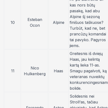
kas nors būtų
pasakę, kad abu
Alpine šį sezoną
Esteban
10
Alpine
finišuos
taškuose
?
Ocon
Turbūt, kad ne, bet
prancūzų komandai
tai pavyko. Pagyros
jiems.
Greitesnis iš dviejų
Haas, jau kelintą
kartą lieka 11-as.
Nico
11
Haas
Smagu pagalvoti, ką
Hulkenberg
veteranas nuveiktų
konkurencingesniam
bolide.
Solidesnis nei
Stroll‘as, tačiau
Fernando
Aston
akivaizdu, kad Aston