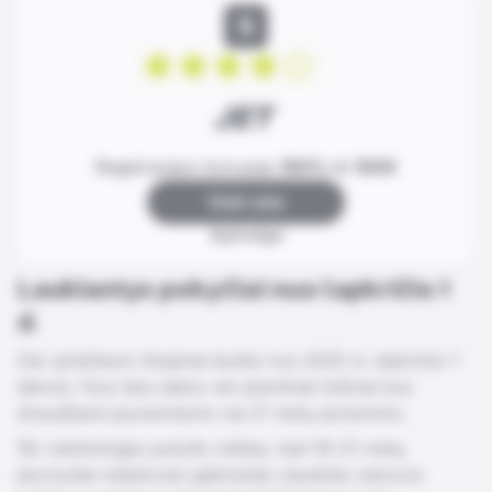
5
Registracijos bonusas
150%
iki
100€
Visit site
Apžvalga
Laukiantys pokyčiai nuo lapkričio 1
d.
Dar griežtesni ribojimai laukia nuo 2025 m. lapkričio 1
dienos. Nuo šios datos visi azartiniai lošimai bus
draudžiami jaunesniems nei 21 metų asmenims.
Šis reikšmingas pokytis reiškia, kad 18–21 metų
jaunuoliai nebeturės galimybės naudotis Lietuvos