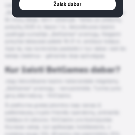
Žaisk dabar
Lietuviškos įmonės UAB „TV žaidimai“ valdomas
„BetGames“ greitai tapo populiariu prekės ženklu ne
tik mūsų šalyje, bet ir užsienyje. Tačiau po įstatymų
pokyčių 2025 m. liepos 1 d., lietuviškuose kazino
ypatingai sumažėjo „BetGames“ pramogų. Neigiami
pokyčiai labiausiai palietė 18-21 m. amžiaus lošėjus.
Apie tai, kas konkrečiai pasikeitė ir kur dabar rasti šio
teikėjo žaidimus – gilinsimės šioje apžvalgoje.
Kur žaisti BetGames dabar?
Jeigu lietuviškame kazino neberandate mėgstamų
„BetGames“ pramogų – nenusiminkite. Turime jums
gerą alternatyvą – NV.Casino.
Ši platforma greitai įsitvirtino kaip vienas iš
patikimiausių crypto-friendly operatorių, priimantis
žaidėjus iš Lietuvos. NV.Casino yra licencijuotas
Kiurasao saloje, turi aplikacijas mobiliesiems, o
svetainę saugo SSL šifravimu bei pasirinktiniu 2FA.