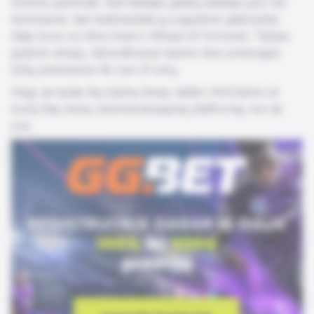
Svarbu paminėti, kad teikėjas galėtų ateityje juos vėl
licencijuoti, tad neatmeskite jų sugrįžimo galimybės
(taip buvo su Dice Duel ir Wheel of Fortune). Tačiau
grįžimo atveju, lietuviškuose kazino šios pramogos
būtų prieinamos tik nuo 21-erių.
Visgi, jei esate šių lošimų fanai, eikite į NV.Casino ar
kurią kitą mūsų rekomenduojamą platformą, kur jie
yra.