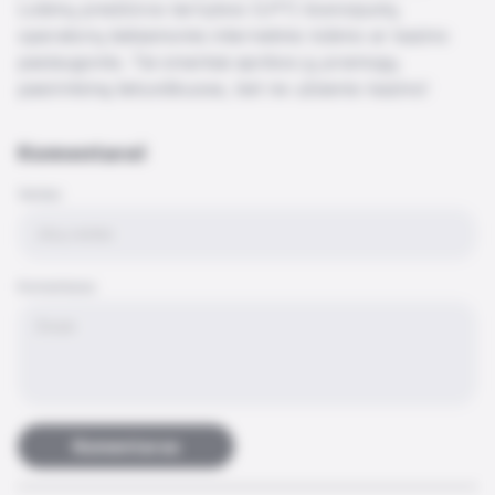
Lošimų priežiūros tarnybos (LPT) licencijuotų
operatorių teikiamomis internetinio lošimo ar kazino
paslaugomis. Tai smarkiai apribos jų pramogų
pasirinkimą lietuviškuose, bet ne užsienio kazino!
Komentarai
Vardas
Komentaras