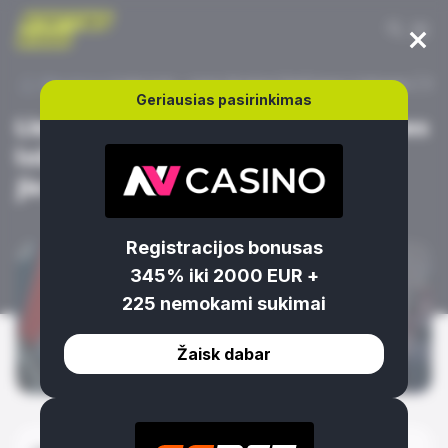
/
Naujienos
/
Lietuvoje – nauji ribojimai BetGames lošimams | Suži
Geriausias pasirinkimas
Lietuvoje – nauji ribojimai BetGames
lošimams | Sužinok pokyčius ir kur
jie vis dar laisvai pasiekiami
Registracijos bonusas
345% iki 2000 EUR +
225
nemokami sukimai
Žaisk dabar