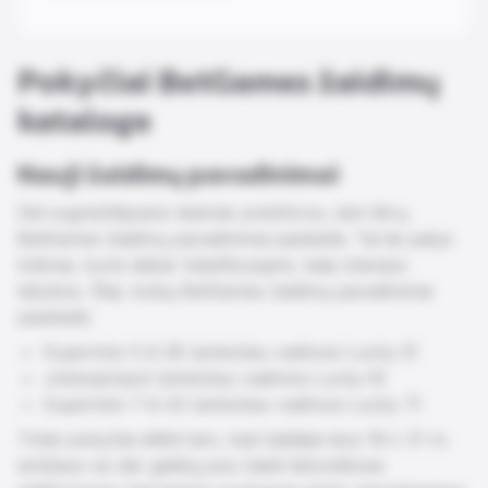
Pokyčiai BetGames žaidimų
kataloge
Nauji žaidimų pavadinimai
Dėl sugriežtėjusios teisinės priežiūros, tam tikrų
BetGames žaidimų pavadinimai pasikeitė. Tai tie patys
lošimai, kurie dabar klasifikuojami, kaip loterijos
lažybos. Štai, kokių BetGames žaidimų pavadinimai
pasikeitė:
Superloto 5 iš 36 (anksčiau vadinosi Lucky 5)
Jokerjackpot (anksčiau vadinosi Lucky 6)
Superloto 7 iš 42 (anksčiau vadinosi Lucky 7)
Tokie pokyčiai atlikti tam, kad žaidėjai tarp 18 ir 21 m.
amžiaus vis dar galėtų juos žaisti lietuviškose