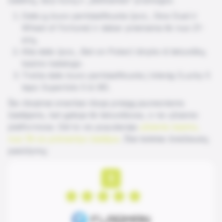
Dalis jų buvo perklasifikuota (pvz., Dice Duel ir
Wheel of Fortune) ir dabar prieinama tik nuo 21-
erių.
Kita dalis (pvz., Bet on Poker) išnyko iš lietuviškų
kazino katalogo.
Trečia dalis buvo perklasifikuota į loteriją (Lucky 5
tapo Superloto 5 iš 36).
Šie ribojimai smarkiai riboja prieigą jaunesniems
žaidėjams, bet galioja tik lietuviškose, o ne užsienio
platformose. Dėl to vis populiarėja
užsienio kazino,
nuo 18-os priimantys žaidėjus
. Štai keletas šviežiausių
pasiūlymų:
1