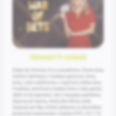
IŠBANDYTI DABAR
Kitaip dar žinomas Hi-Lo pavadinimu, šiame kortų
žaidime dalintojas ir žaidėjas gauna po vieną
kortą. Laimi aukščiausia, o lygiosios reiškia karą.
Pradžioje atverčiama žaidėjo korta ir tada galima
atlikti ne tik paprastus, bet ir daugybę papildomų
statymų (už spalvą, mostį arba tikslią vertę).
Statymai per War of Bets atliekami su dinamiškai
kintančiais koeficientais. Aukštas RTP (~97,7 %)