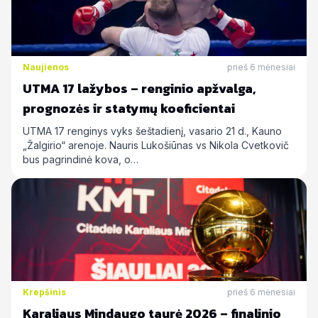
Naujienos
prieš 6 mėnesiai
UTMA 17 lažybos – renginio apžvalga,
prognozės ir statymų koeficientai
UTMA 17 renginys vyks šeštadienį, vasario 21 d., Kauno
„Žalgirio“ arenoje. Nauris Lukošiūnas vs Nikola Cvetkovič
bus pagrindinė kova, o…
Krepšinis
prieš 6 mėnesiai
Karaliaus Mindaugo taurė 2026 – finalinio