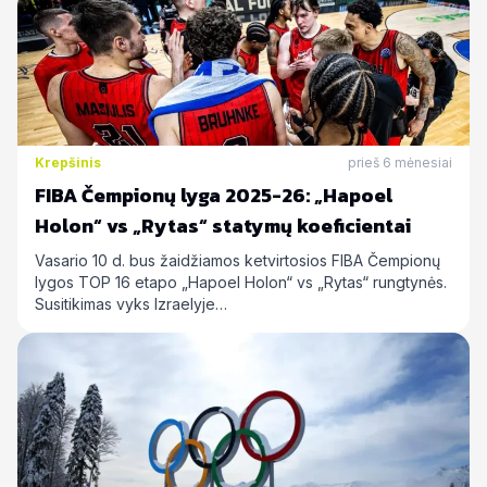
Krepšinis
prieš 6 mėnesiai
FIBA Čempionų lyga 2025-26: „Hapoel
Holon“ vs „Rytas“ statymų koeficientai
Vasario 10 d. bus žaidžiamos ketvirtosios FIBA Čempionų
lygos TOP 16 etapo „Hapoel Holon“ vs „Rytas“ rungtynės.
Susitikimas vyks Izraelyje…