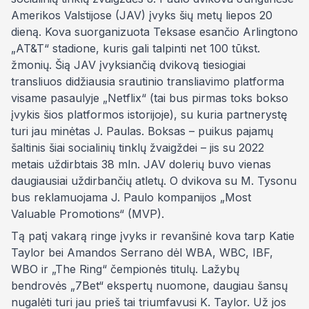
Amerikos Valstijose (JAV) įvyks šių metų liepos 20
dieną. Kova suorganizuota Teksase esančio Arlingtono
„AT&T“ stadione, kuris gali talpinti net 100 tūkst.
žmonių. Šią JAV įvyksiančią dvikovą tiesiogiai
transliuos didžiausia srautinio transliavimo platforma
visame pasaulyje „Netflix“ (tai bus pirmas toks bokso
įvykis šios platformos istorijoje), su kuria partnerystę
turi jau minėtas J. Paulas. Boksas – puikus pajamų
šaltinis šiai socialinių tinklų žvaigždei – jis su 2022
metais uždirbtais 38 mln. JAV dolerių buvo vienas
daugiausiai uždirbančių atletų. O dvikova su M. Tysonu
bus reklamuojama J. Paulo kompanijos „Most
Valuable Promotions“ (MVP).
Tą patį vakarą ringe įvyks ir revanšinė kova tarp Katie
Taylor bei Amandos Serrano dėl WBA, WBC, IBF,
WBO ir „The Ring“ čempionės titulų. Lažybų
bendrovės „7Bet“ ekspertų nuomone, daugiau šansų
nugalėti turi jau prieš tai triumfavusi K. Taylor. Už jos