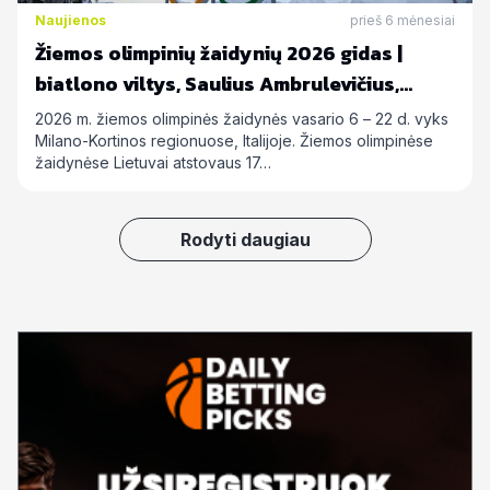
Naujienos
prieš 6 mėnesiai
Žiemos olimpinių žaidynių 2026 gidas |
biatlono viltys, Saulius Ambrulevičius,
Allison Reed ir kiti
2026 m. žiemos olimpinės žaidynės vasario 6 – 22 d. vyks
Milano-Kortinos regionuose, Italijoje. Žiemos olimpinėse
žaidynėse Lietuvai atstovaus 17…
Rodyti daugiau