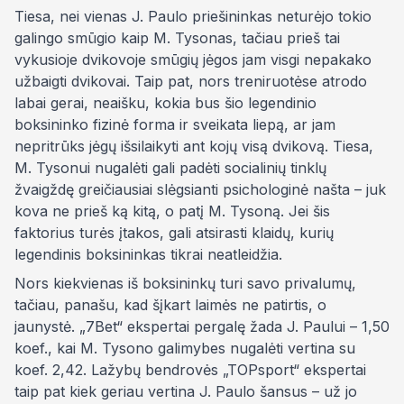
Tiesa, nei vienas J. Paulo priešininkas neturėjo tokio
galingo smūgio kaip M. Tysonas, tačiau prieš tai
vykusioje dvikovoje smūgių jėgos jam visgi nepakako
užbaigti dvikovai. Taip pat, nors treniruotėse atrodo
labai gerai, neaišku, kokia bus šio legendinio
boksininko fizinė forma ir sveikata liepą, ar jam
nepritrūks jėgų išsilaikyti ant kojų visą dvikovą. Tiesa,
M. Tysonui nugalėti gali padėti socialinių tinklų
žvaigždę greičiausiai slėgsianti psichologinė našta – juk
kova ne prieš ką kitą, o patį M. Tysoną. Jei šis
faktorius turės įtakos, gali atsirasti klaidų, kurių
legendinis boksininkas tikrai neatleidžia.
Nors kiekvienas iš boksininkų turi savo privalumų,
tačiau, panašu, kad šįkart laimės ne patirtis, o
jaunystė. „7Bet“ ekspertai pergalę žada J. Paului – 1,50
koef., kai M. Tysono galimybes nugalėti vertina su
koef. 2,42. Lažybų bendrovės „TOPsport“ ekspertai
taip pat kiek geriau vertina J. Paulo šansus – už jo