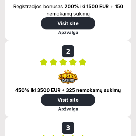
Registracijos bonusas
200%
iki
1500 EUR
+
150
nemokamų sukimų
Visit site
Apžvalga
2
450% iki 3500 EUR + 325 nemokamų sukimų
Visit site
Apžvalga
3