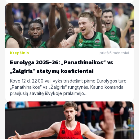
Krepšinis
prieš 5 mėnesiai
Eurolyga 2025-26: „Panathinaikos“ vs
„Žalgiris“ statymų koeficientai
Kovo 12 d. 22:00 val. vyks trisdešimt pirmo Eurolygos turo
„Panathinaikos“ vs „Žalgiris“ rungtynės. Kauno komanda
praėjusią savaitę išvykoje pralaimėjo…