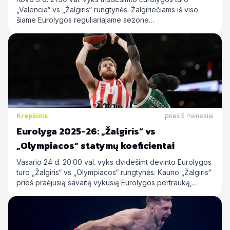
„Valencia“ vs „Žalgiris“ rungtynės. Žalgiriečiams iš viso
šiame Eurolygos reguliariajame sezone…
Krepšinis
prieš 5 mėnesiai
Eurolyga 2025-26: „Žalgiris“ vs
„Olympiacos“ statymų koeficientai
Vasario 24 d. 20:00 val. vyks dvidešimt devinto Eurolygos
turo „Žalgiris“ vs „Olympiacos“ rungtynės. Kauno „Žalgiris“
prieš praėjusią savaitę vykusią Eurolygos pertrauką,…