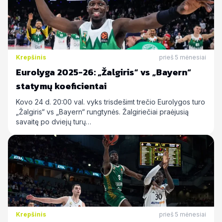
Krepšinis
prieš 5 mėnesiai
Eurolyga 2025-26: „Žalgiris“ vs „Bayern“
statymų koeficientai
Kovo 24 d. 20:00 val. vyks trisdešimt trečio Eurolygos turo
„Žalgiris“ vs „Bayern“ rungtynės. Žalgiriečiai praėjusią
savaitę po dviejų turų…
Krepšinis
prieš 5 mėnesiai