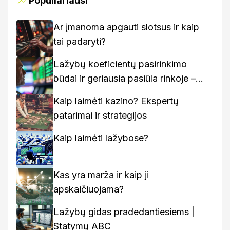
Populiariausi
Ar įmanoma apgauti slotsus ir kaip
tai padaryti?
Lažybų koeficientų pasirinkimo
būdai ir geriausia pasiūla rinkoje –
kaip rasti geriausius variantus
Kaip laimėti kazino? Ekspertų
patarimai ir strategijos
Kaip laimėti lažybose?
Kas yra marža ir kaip ji
apskaičiuojama?
Lažybų gidas pradedantiesiems |
Statymų ABC