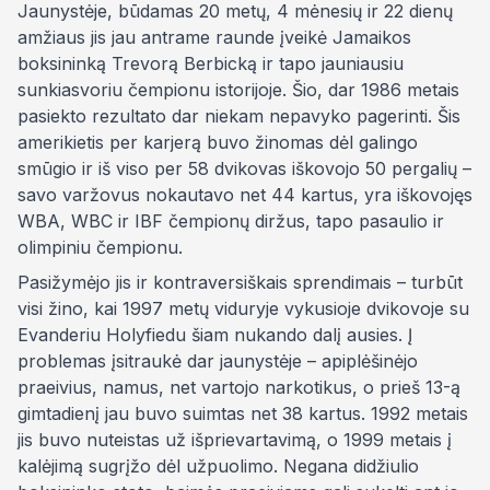
Jaunystėje, būdamas 20 metų, 4 mėnesių ir 22 dienų
amžiaus jis jau antrame raunde įveikė Jamaikos
boksininką Trevorą Berbicką ir tapo jauniausiu
sunkiasvoriu čempionu istorijoje. Šio, dar 1986 metais
pasiekto rezultato dar niekam nepavyko pagerinti. Šis
amerikietis per karjerą buvo žinomas dėl galingo
smūgio ir iš viso per 58 dvikovas iškovojo 50 pergalių –
savo varžovus nokautavo net 44 kartus, yra iškovojęs
WBA, WBC ir IBF čempionų diržus, tapo pasaulio ir
olimpiniu čempionu.
Pasižymėjo jis ir kontraversiškais sprendimais – turbūt
visi žino, kai 1997 metų viduryje vykusioje dvikovoje su
Evanderiu Holyfiedu šiam nukando dalį ausies. Į
problemas įsitraukė dar jaunystėje – apiplėšinėjo
praeivius, namus, net vartojo narkotikus, o prieš 13-ą
gimtadienį jau buvo suimtas net 38 kartus. 1992 metais
jis buvo nuteistas už išprievartavimą, o 1999 metais į
kalėjimą sugrįžo dėl užpuolimo. Negana didžiulio