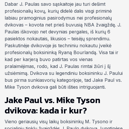
Dabar J. Paulas savo sąskaitoje jau turi dešimt
profesionalių kovų, kurių didelė dalis visgi priminė
labiau pramoginius pasirodymus nei profesionalų
dvikovas – kovota net prieš buvusią NBA žvaigždę. J.
Paulas iškovojo net devynias pergales, iš kurių 6
pasiektos nokautais, likusios – teisėjų sprendimu.
Paskutinėje dvikovoje jis techniniu nokautu įveikė
profesionalų boksininką Ryaną Bourlandą. Visa tai ir
kad per karjerą buvo patirtas vos vienas
pralaimėjimas, rodo, kad J. Paulas rimtai žiūri į šį
užsiėmimą. Dvikova su legendiniu boksininku J. Paului
bus pirma sunkiasvorių kategorijoje, tad Jake Paul vs.
Mike Tyson dvikova gali būti išties intriguojanti.
Jake Paul vs. Mike Tyson
dvikova: kada ir kur?
Vieno geriausių visų laikų boksininkų M. Tysono ir
socialinių tinklų žvaigždės J. Paulo dvikova Jungtinėse