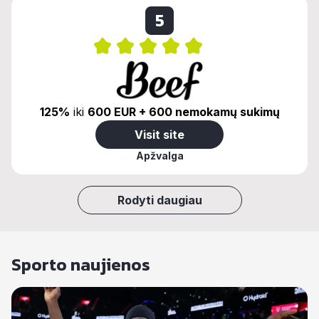
5
125%
iki
600 EUR + 600 nemokamų sukimų
Visit site
Apžvalga
Rodyti daugiau
Sporto naujienos