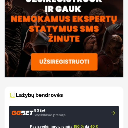
Lažybų bendrovės
GGBet
Sveikinimo premija
Pasisveikinimo premija
150 %
iki
40 €