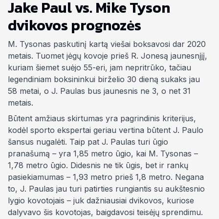
Jake Paul vs. Mike Tyson
dvikovos prognozės
M. Tysonas paskutinį kartą viešai boksavosi dar 2020
metais. Tuomet jėgų kovoje prieš R. Jonesą jaunesnįjį,
kuriam šiemet suėjo 55-eri, jam nepritrūko, tačiau
legendiniam boksininkui birželio 30 dieną sukaks jau
58 metai, o J. Paulas bus jaunesnis ne 3, o net 31
metais.
Būtent amžiaus skirtumas yra pagrindinis kriterijus,
kodėl sporto ekspertai geriau vertina būtent J. Paulo
šansus nugalėti. Taip pat J. Paulas turi ūgio
pranašumą – yra 1,85 metro ūgio, kai M. Tysonas –
1,78 metro ūgio. Didesnis ne tik ūgis, bet ir rankų
pasiekiamumas – 1,93 metro prieš 1,8 metro. Negana
to, J. Paulas jau turi patirties rungiantis su aukštesnio
lygio kovotojais – juk dažniausiai dvikovos, kuriose
dalyvavo šis kovotojas, baigdavosi teisėjų sprendimu.