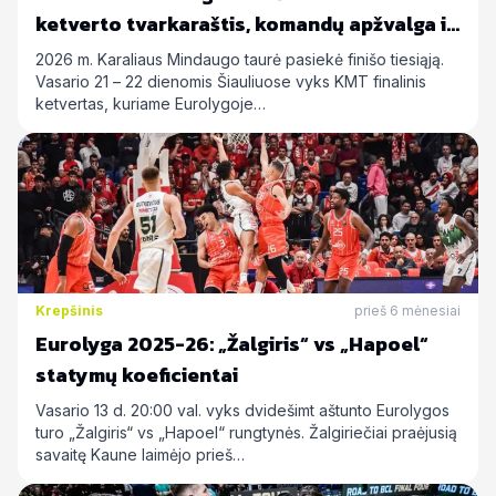
ketverto tvarkaraštis, komandų apžvalga ir
statymų prognozės
2026 m. Karaliaus Mindaugo taurė pasiekė finišo tiesiąją.
Vasario 21 – 22 dienomis Šiauliuose vyks KMT finalinis
ketvertas, kuriame Eurolygoje…
Krepšinis
prieš 6 mėnesiai
Eurolyga 2025-26: „Žalgiris“ vs „Hapoel“
statymų koeficientai
Vasario 13 d. 20:00 val. vyks dvidešimt aštunto Eurolygos
turo „Žalgiris“ vs „Hapoel“ rungtynės. Žalgiriečiai praėjusią
savaitę Kaune laimėjo prieš…