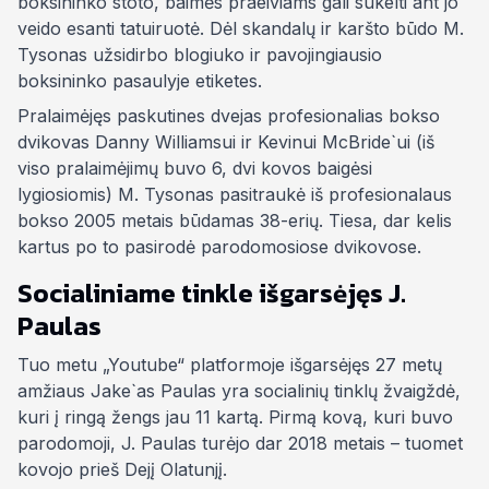
boksininko stoto, baimės praeiviams gali sukelti ant jo
veido esanti tatuiruotė. Dėl skandalų ir karšto būdo M.
Tysonas užsidirbo blogiuko ir pavojingiausio
boksininko pasaulyje etiketes.
Pralaimėjęs paskutines dvejas profesionalias bokso
dvikovas Danny Williamsui ir Kevinui McBride`ui (iš
viso pralaimėjimų buvo 6, dvi kovos baigėsi
lygiosiomis) M. Tysonas pasitraukė iš profesionalaus
bokso 2005 metais būdamas 38-erių. Tiesa, dar kelis
kartus po to pasirodė parodomosiose dvikovose.
Socialiniame tinkle išgarsėjęs J.
Paulas
Tuo metu „Youtube“ platformoje išgarsėjęs 27 metų
amžiaus Jake`as Paulas yra socialinių tinklų žvaigždė,
kuri į ringą žengs jau 11 kartą. Pirmą kovą, kuri buvo
parodomoji, J. Paulas turėjo dar 2018 metais – tuomet
kovojo prieš Dejį Olatunjį.