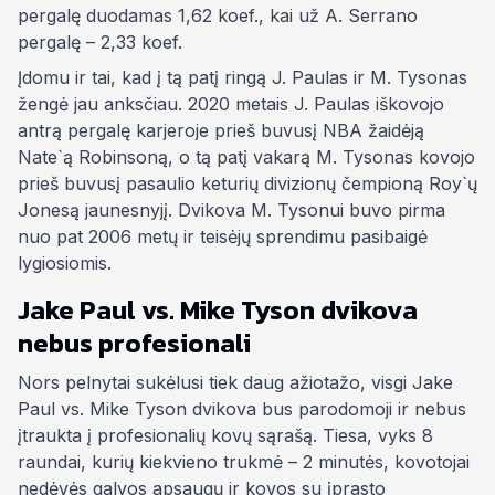
pergalę duodamas 1,62 koef., kai už A. Serrano
pergalę – 2,33 koef.
Įdomu ir tai, kad į tą patį ringą J. Paulas ir M. Tysonas
žengė jau anksčiau. 2020 metais J. Paulas iškovojo
antrą pergalę karjeroje prieš buvusį NBA žaidėją
Nate`ą Robinsoną, o tą patį vakarą M. Tysonas kovojo
prieš buvusį pasaulio keturių divizionų čempioną Roy`ų
Jonesą jaunesnyjį. Dvikova M. Tysonui buvo pirma
nuo pat 2006 metų ir teisėjų sprendimu pasibaigė
lygiosiomis.
Jake Paul vs. Mike Tyson dvikova
nebus profesionali
Nors pelnytai sukėlusi tiek daug ažiotažo, visgi Jake
Paul vs. Mike Tyson dvikova bus parodomoji ir nebus
įtraukta į profesionalių kovų sąrašą. Tiesa, vyks 8
raundai, kurių kiekvieno trukmė – 2 minutės, kovotojai
nedėvės galvos apsaugų ir kovos su įprasto