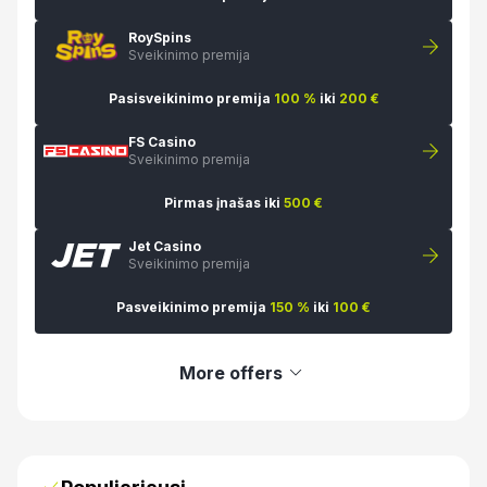
RoySpins
Sveikinimo premija
Pasisveikinimo premija
100 %
iki
200 €
FS Casino
Sveikinimo premija
Pirmas įnašas iki
500 €
Jet Casino
Sveikinimo premija
Pasveikinimo premija
150 %
iki
100 €
More offers