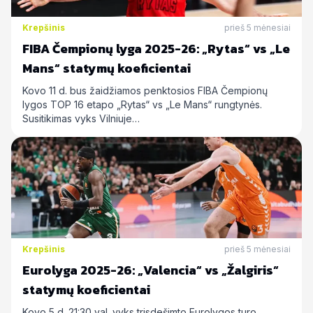
Krepšinis
prieš 5 mėnesiai
FIBA Čempionų lyga 2025-26: „Rytas“ vs „Le
Mans“ statymų koeficientai
Kovo 11 d. bus žaidžiamos penktosios FIBA Čempionų
lygos TOP 16 etapo „Rytas“ vs „Le Mans“ rungtynės.
Susitikimas vyks Vilniuje…
Krepšinis
prieš 5 mėnesiai
Eurolyga 2025-26: „Valencia“ vs „Žalgiris“
statymų koeficientai
Kovo 5 d. 21:30 val. vyks trisdešimto Eurolygos turo