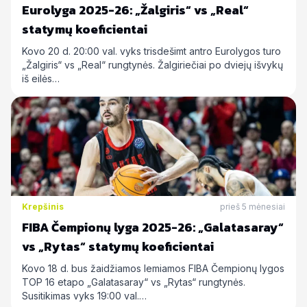
Eurolyga 2025-26: „Žalgiris“ vs „Real“
statymų koeficientai
Kovo 20 d. 20:00 val. vyks trisdešimt antro Eurolygos turo
„Žalgiris“ vs „Real“ rungtynės. Žalgiriečiai po dviejų išvykų
iš eilės…
Krepšinis
prieš 5 mėnesiai
FIBA Čempionų lyga 2025-26: „Galatasaray“
vs „Rytas“ statymų koeficientai
Kovo 18 d. bus žaidžiamos lemiamos FIBA Čempionų lygos
TOP 16 etapo „Galatasaray“ vs „Rytas“ rungtynės.
Susitikimas vyks 19:00 val.…