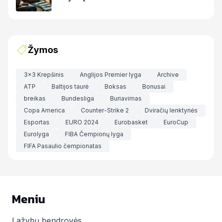
Žymos
3x3 Krepšinis
Anglijos Premier lyga
Archive
ATP
Baltijos taurė
Boksas
Bonusai
breikas
Bundesliga
Buriavimas
Copa America
Counter-Strike 2
Dviračių lenktynės
Esportas
EURO 2024
Eurobasket
EuroCup
Eurolyga
FIBA Čempionų lyga
FIFA Pasaulio čempionatas
Meniu
Lažybų bendrovės