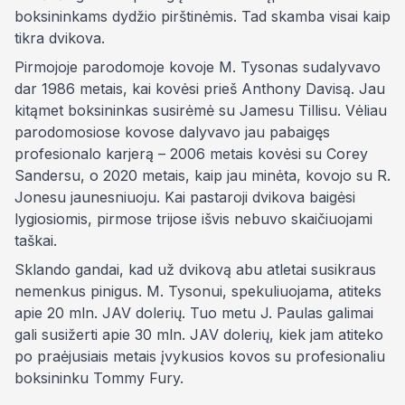
boksininkams dydžio pirštinėmis. Tad skamba visai kaip
tikra dvikova.
Pirmojoje parodomoje kovoje M. Tysonas sudalyvavo
dar 1986 metais, kai kovėsi prieš Anthony Davisą. Jau
kitąmet boksininkas susirėmė su Jamesu Tillisu. Vėliau
parodomosiose kovose dalyvavo jau pabaigęs
profesionalo karjerą – 2006 metais kovėsi su Corey
Sandersu, o 2020 metais, kaip jau minėta, kovojo su R.
Jonesu jaunesniuoju. Kai pastaroji dvikova baigėsi
lygiosiomis, pirmose trijose išvis nebuvo skaičiuojami
taškai.
Sklando gandai, kad už dvikovą abu atletai susikraus
nemenkus pinigus. M. Tysonui, spekuliuojama, atiteks
apie 20 mln. JAV dolerių. Tuo metu J. Paulas galimai
gali susižerti apie 30 mln. JAV dolerių, kiek jam atiteko
po praėjusiais metais įvykusios kovos su profesionaliu
boksininku Tommy Fury.