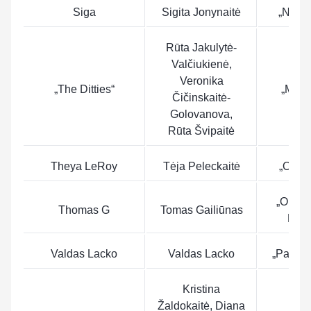
Siga
Sigita Jonynaitė
„Noriu
Rūta Jakulytė-
Valčiukienė,
Veronika
„The Ditties“
„Mam
Čičinskaitė-
Golovanova,
Rūta Švipaitė
Theya LeRoy
Tėja Peleckaitė
„Obliv
„One N
Thomas G
Tomas Gailiūnas
Love
Valdas Lacko
Valdas Lacko
„Paban
Kristina
Žaldokaitė, Diana