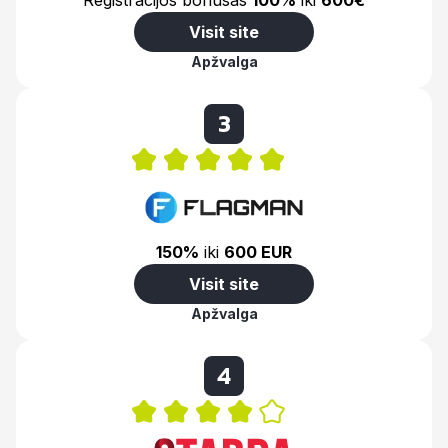
Registracijos bonusas
100%
iki
600€
Visit site
Apžvalga
3
150%
iki
600 EUR
Visit site
Apžvalga
4