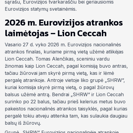
sąrašu, Eurovizijos tvarkaraščiu bei geriausiomis
Eurovizijos statymų svetainėmis.
2026 m. Eurovizijos atrankos
laimėtojas – Lion Ceccah
Vasario 27 d. vyko 2026 m. Eurovizijos nacionalinės
atrankos finalas, kuriame pirmą vietą užėmė atlikėjas
Lion Ceccah. Tomas Alenčikas, sceniniu vardu
žinomas kaip Lion Ceccah, pagal komisiją buvo antras,
tačiau žiūrovai jam skyrė pirmą vietą, kas ir lėmė
pergalę atrankoje. Antroje vietoje liko grupė „SHRW”,
kuriai komisija skyrė pirmą vietą, o pagal žiūrovų
balsus užėmė antrą. Bendrai „SHRW“ ir Lion Ceccah
surinko po 22 balus, tačiau prieš kelerius metus buvo
pakeistos nacionalinės atrankos taisyklės, pagal kurias
pergalė tokiu atveju atitenka tam, kas sulaukia daugiau
balsų iš žiūrovų.
Grupė „SHRW“ Eurovizijos nacionalinėje atrankoje