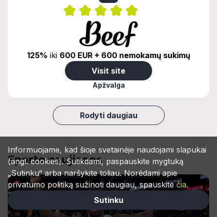
125%
iki
600 EUR + 600 nemokamų sukimų
Visit site
Apžvalga
Rodyti daugiau
Informuojame, kad šioje svetainėje naudojami slapukai
Sporto naujienos
(angl. cookies). Sutikdami, paspauskite mygtuką
„Sutinku“ arba naršykite toliau. Norėdami apie
privatumo politiką sužinoti daugiau, spauskite
čia.
Sutinku