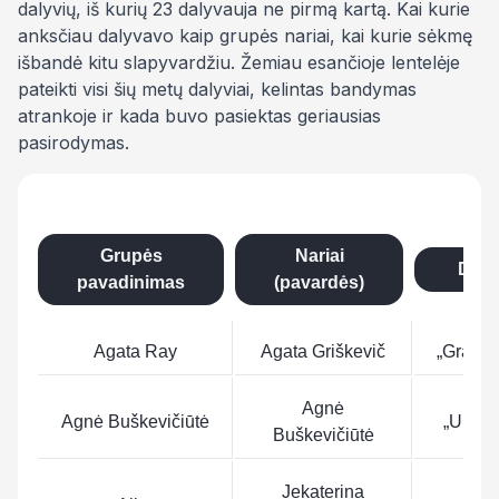
dalyvių, iš kurių 23 dalyvauja ne pirmą kartą. Kai kurie
anksčiau dalyvavo kaip grupės nariai, kai kurie sėkmę
išbandė kitu slapyvardžiu. Žemiau esančioje lentelėje
pateikti visi šių metų dalyviai, kelintas bandymas
atrankoje ir kada buvo pasiektas geriausias
pasirodymas.
Grupės
Nariai
Dain
pavadinimas
(pavardės)
Agata Ray
Agata Griškevič
„Gravity
Agnė
Agnė Buškevičiūtė
„Unbo
Buškevičiūtė
Jekaterina