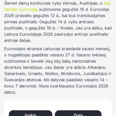
Šiemet dainų konkursas vyks Vienoje, Austrijoje, o
kas
laimėjo Euroviziją
sužinosime gegužės 16 d. Eurovizija
2026 prasidės gegužės 12 d., kai bus transliuojamas
pirmas pusfinalis. Gegužės 14 d. vyks antrasis
pusfinalis, o gegužės 16 d. – finalas. Jau yra aišku, kad
Lietuva Eurovizijoje 2026 pasirodys antrojo pusfinalio
antroje dalyje.
Eurovizijos atranka Lietuvoje prasideda sausio mėnesį,
o nugalėtojas paaiškės vasario 27 d. Vasario mėnesį
sužinosime ir beveik visų kitų šalių nacionalinės
atrankos laimėtojus. Jau dabar yra aiškūs Albanijos,
Sakartvelo, Izraelio, Maltos, Moldovos, Juodkalnijos ir
Šveicarijos atstovai. Kiti dalyviai paaiškės vasario 14 –
kovo 7 dienomis. Visos svarbiausios Eurovizijos 2026
datos:
Įvykis
Data