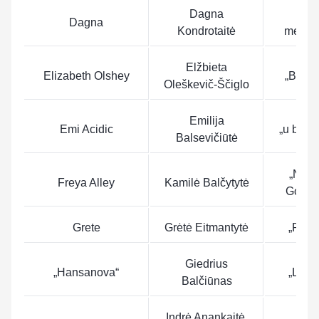
Dagna
„Sa
Dagna
Kondrotaitė
meluo
Elžbieta
Elizabeth Olshey
„Betw
Oleškevič-Ščiglo
Emilija
Emi Acidic
„u brok
Balsevičiūtė
„No K
Freya Alley
Kamilė Balčytytė
Goodb
Grete
Grėtė Eitmantytė
„Para
Giedrius
„Hansanova“
„Lumi
Balčiūnas
Indrė Anankaitė,