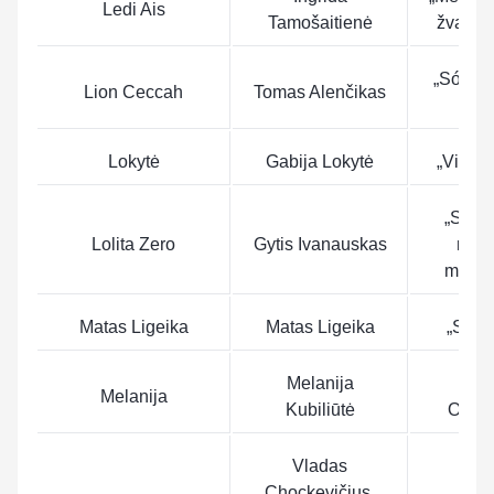
Ledi Ais
Tamošaitienė
žvaigžd
„Sólo q
Lion Ceccah
Tomas Alenčikas
más
Lokytė
Gabija Lokytė
„Vilko 
„Salve
Lolita Zero
Gytis Ivanauskas
meu
mund
Matas Ligeika
Matas Ligeika
„Sveti
Melanija
„Th
Melanija
Kubiliūtė
Offeri
Vladas
Chockevičius,