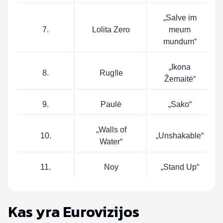
„Salve im
7.
Lolita Zero
meum
mundum“
„Ikona
8.
Rug!le
Žemaitė“
9.
Paulė
„Sako“
„Walls of
10.
„Unshakable“
Water“
11.
Noy
„Stand Up“
Kas yra Eurovizijos