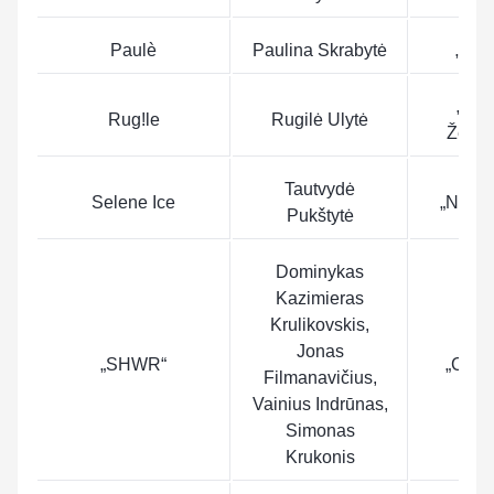
Paulè
Paulina Skrabytė
„Sak
„Iko
Rug!le
Rugilė Ulytė
Žemai
Tautvydė
Selene Ice
„Ness
Pukštytė
Dominykas
Kazimieras
Krulikovskis,
Jonas
„SHWR“
„Conta
Filmanavičius,
Vainius Indrūnas,
Simonas
Krukonis