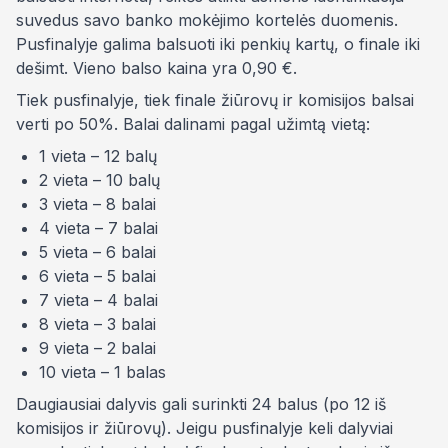
suvedus savo banko mokėjimo kortelės duomenis.
Pusfinalyje galima balsuoti iki penkių kartų, o finale iki
dešimt. Vieno balso kaina yra 0,90 €.
Tiek pusfinalyje, tiek finale žiūrovų ir komisijos balsai
verti po 50%. Balai dalinami pagal užimtą vietą:
1 vieta – 12 balų
2 vieta – 10 balų
3 vieta – 8 balai
4 vieta – 7 balai
5 vieta – 6 balai
6 vieta – 5 balai
7 vieta – 4 balai
8 vieta – 3 balai
9 vieta – 2 balai
10 vieta – 1 balas
Daugiausiai dalyvis gali surinkti 24 balus (po 12 iš
komisijos ir žiūrovų). Jeigu pusfinalyje keli dalyviai