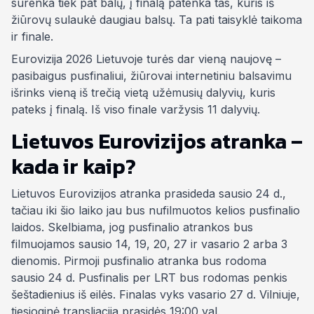
surenka tiek pat balų, į finalą patenka tas, kuris iš
žiūrovų sulaukė daugiau balsų. Ta pati taisyklė taikoma
ir finale.
Eurovizija 2026 Lietuvoje turės dar vieną naujovę –
pasibaigus pusfinaliui, žiūrovai internetiniu balsavimu
išrinks vieną iš trečią vietą užėmusių dalyvių, kuris
pateks į finalą. Iš viso finale varžysis 11 dalyvių.
Lietuvos Eurovizijos atranka –
kada ir kaip?
Lietuvos Eurovizijos atranka prasideda sausio 24 d.,
tačiau iki šio laiko jau bus nufilmuotos kelios pusfinalio
laidos. Skelbiama, jog pusfinalio atrankos bus
filmuojamos sausio 14, 19, 20, 27 ir vasario 2 arba 3
dienomis. Pirmoji pusfinalio atranka bus rodoma
sausio 24 d. Pusfinalis per LRT bus rodomas penkis
šeštadienius iš eilės. Finalas vyks vasario 27 d. Vilniuje,
tiesioginė transliacija prasidės 19:00 val.