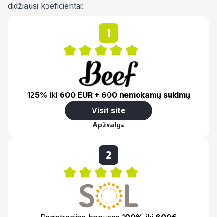
didžiausi koeficientai:
1
125%
iki
600 EUR + 600 nemokamų sukimų
Visit site
Apžvalga
2