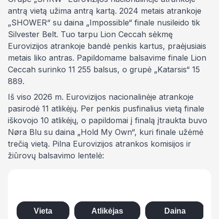
antrą vietą užima antrą kartą. 2024 metais atrankoje
„SHOWER“ su daina „Impossible“ finale nusileido tik
Silvester Belt. Tuo tarpu Lion Ceccah sėkmę
Eurovizijos atrankoje bandė penkis kartus, praėjusiais
metais liko antras. Papildomame balsavime finale Lion
Ceccah surinko 11 255 balsus, o grupė „Katarsis“ 15
889.
Iš viso 2026 m. Eurovizijos nacionalinėje atrankoje
pasirodė 11 atlikėjų. Per penkis pusfinalius vietą finale
iškovojo 10 atlikėjų, o papildomai į finalą įtraukta buvo
Nøra Blu su daina „Hold My Own“, kuri finale užėmė
trečią vietą. Pilna Eurovizijos atrankos komisijos ir
žiūrovų balsavimo lentelė:
Vieta
Atlikėjas
Daina