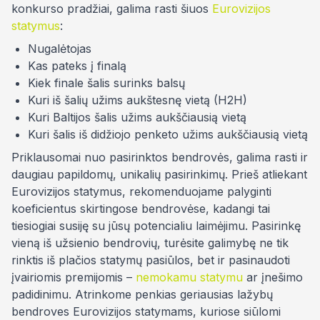
konkurso pradžiai, galima rasti šiuos
Eurovizijos
statymus
:
Nugalėtojas
Kas pateks į finalą
Kiek finale šalis surinks balsų
Kuri iš šalių užims aukštesnę vietą (H2H)
Kuri Baltijos šalis užims aukščiausią vietą
Kuri šalis iš didžiojo penketo užims aukščiausią vietą
Priklausomai nuo pasirinktos bendrovės, galima rasti ir
daugiau papildomų, unikalių pasirinkimų. Prieš atliekant
Eurovizijos statymus, rekomenduojame palyginti
koeficientus skirtingose bendrovėse, kadangi tai
tiesiogiai susiję su jūsų potencialiu laimėjimu. Pasirinkę
vieną iš užsienio bendrovių, turėsite galimybę ne tik
rinktis iš plačios statymų pasiūlos, bet ir pasinaudoti
įvairiomis premijomis –
nemokamu statymu
ar įnešimo
padidinimu. Atrinkome penkias geriausias lažybų
bendroves Eurovizijos statymams, kuriose siūlomi