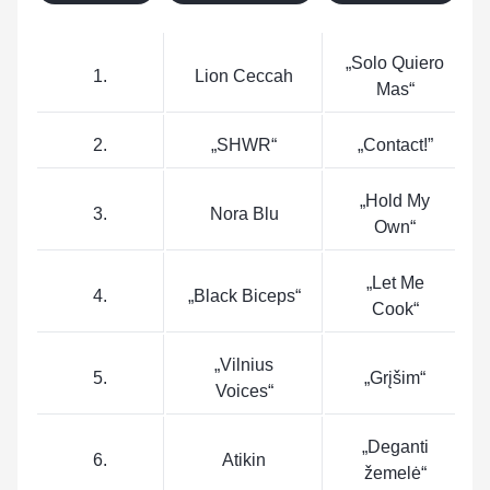
„Solo Quiero
1.
Lion Ceccah
Mas“
2.
„SHWR“
„Contact!”
„Hold My
3.
Nora Blu
Own“
„Let Me
4.
„Black Biceps“
Cook“
„Vilnius
5.
„Grįšim“
Voices“
„Deganti
6.
Atikin
žemelė“