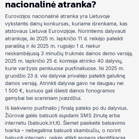
nacionalinė atranka?
Eurovizijos nacionalinė atranka yra Lietuvoje
vykstantis dainų konkursas, kuriame išrenkama, kas
atstovaus Lietuvai Eurovizijoje. Norintiems dalyvauti
atrankoje, iki 2025 m. lapkričio 11 d. reikėjo pateikti
paraišką ir iki 2025 m. rugsėjo 1 d. niekur
neskambėjusią 3 minučių trukmės dainos demo versiją.
2025 m. lapkričio 25 d. komisija atrinko 40 dalyvių,
kurie varžysis penkiuose pusfinaliuose. Iki 2025 m.
gruodžio 23 d. visi dalyviai privalėjo pateikti galutinę
dainos versiją. Atrinkti dalyviai gavo ne daugiau nei
1 500 €, kuriuos gali išleisti dainos fonogramos
gamybai bei sceniniam įvaizdžiui.
Iš kiekvieno pusfinalio į finalą pateks po du dalyvius.
Žiūrovai galės balsuoti siųsdami SMS žinutę arba
internetu (balsuok.lrt.lt). Šiemet pasikeitė balsavimo
tvarka – nebegalima balsuoti skambučiu, o norint
balsuoti internetu, reikės atlikti asmens identifikacija