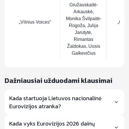
Gružauskaitė-
Arkauskė,
Monika Švilpaitė-
„Vilnius Voices“
„Grįš
Rogoža, Julija
Jarutytė,
Rimantas
Žaldokas, Uosis
Galkevičius
Dažniausiai užduodami klausimai
Kada startuoja Lietuvos nacionalinė
Eurovizijos atranka?
Kada vyks Eurovizijos 2026 dainų