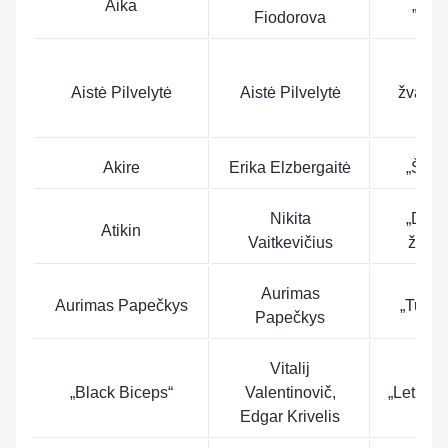
Aika
„Rag
Fiodorova
„Tar
Aistė Pilvelytė
Aistė Pilvelytė
žvaigž
tylo
Akire
Erika Elzbergaitė
„Šilu
Nikita
„Dega
Atikin
Vaitkevičius
žeme
Aurimas
Aurimas Papečkys
„Tu ma
Papečkys
Vitalij
„Black Biceps“
Valentinovič,
„Let me 
Edgar Krivelis