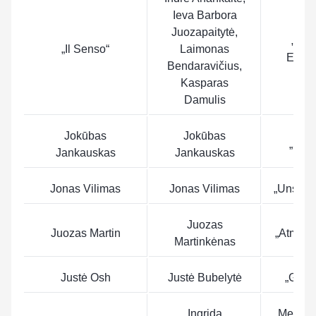
Ieva Barbora
Juozapaitytė,
„Bra
„Il Senso“
Laimonas
Enou
Bendaravičius,
Kasparas
Damulis
Jokūbas
Jokūbas
„Shin
Jankauskas
Jankauskas
Jonas Vilimas
Jonas Vilimas
„Unshak
Juozas
Juozas Martin
„Atmerk 
Martinkėnas
Justė Osh
Justė Bubelytė
„Gaisr
Ingrida
„Mes si