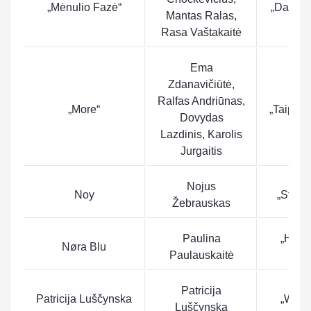
„Mėnulio Fazė“
„Dabar i
Mantas Ralas,
Rasa Vaštakaitė
Ema
Zdanavičiūtė,
Ralfas Andriūnas,
„More“
„Taip le
Dovydas
Lazdinis, Karolis
Jurgaitis
Nojus
Noy
„Stand
Žebrauskas
Paulina
„Hold
Nøra Blu
Paulauskaitė
Own
Patricija
Patricija Luščynska
„Worth
Luščynska