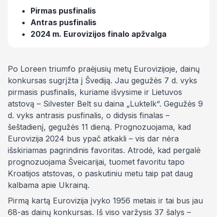
Pirmas pusfinalis
Antras pusfinalis
2024 m. Eurovizijos finalo apžvalga
Po Loreen triumfo praėjusių metų Eurovizijoje, dainų
konkursas sugrįžta į Švediją. Jau gegužės 7 d. vyks
pirmasis pusfinalis, kuriame išvysime ir Lietuvos
atstovą – Silvester Belt su daina „Luktelk“. Gegužės 9
d. vyks antrasis pusfinalis, o didysis finalas –
šeštadienį, gegužės 11 dieną. Prognozuojama, kad
Eurovizija 2024 bus ypač atkakli – vis dar nėra
išskiriamas pagrindinis favoritas. Atrodė, kad pergalė
prognozuojama Šveicarijai, tuomet favoritu tapo
Kroatijos atstovas, o paskutiniu metu taip pat daug
kalbama apie Ukrainą.
Pirmą kartą Eurovizija įvyko 1956 metais ir tai bus jau
68-as dainų konkursas. Iš viso varžysis 37 šalys –