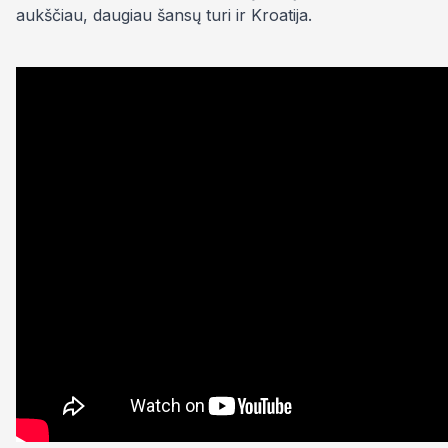
aukščiau, daugiau šansų turi ir Kroatija.