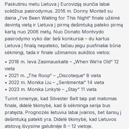
Paskutiniu metu Lietuva į Euroviziją siunčia labai
solidžius pasirodymus. 2016 m. Donny Montell su
daina „I‘ve Been Waiting for This Night“ finale užėmė
devintą vietą ir Lietuva į pirmą dešimtuką pateko pirmą
kartą nuo 2006 metų. Nuo Donato Montvydo
pasirodymo vyko dar šeši konkursai – du kartus
Lietuva į finalą nepateko, tačiau jeigu pusfinaliai būna
sėkmingi, tada ir finale užimamos aukštos vietos:
• 2018 m. Ieva Zasimauskaitė – „When We‘re Old“ 12
vieta
• 2021 m. „The Roop“ – „Discoteque“ 8 vieta
• 2022 m. Monika Liu – „Sentimentai“ 14 vieta
• 2023 m. Monika Linkytė – „Stay“ 11 vieta
Turint omenyje, kad Silvester Belt taip pat matomas
finale, didelė tikimybė, kad ši sėkminga serija bus
pratęsta. Prognozės lietuviui labai įvairios, bet šansų į
dešimtuką patekti yra. Didelė tikimybė, kad Lietuvos
atstovą išvysime galutinėje 8 – 12 vietoje.