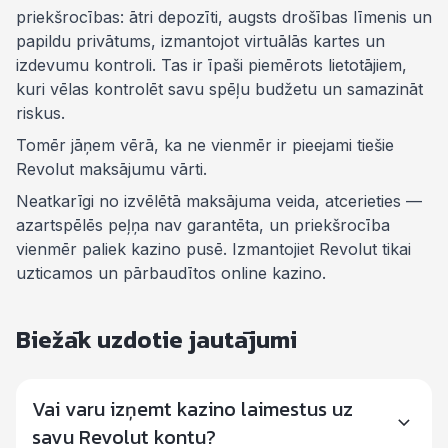
priekšrocības: ātri depozīti, augsts drošības līmenis un
papildu privātums, izmantojot virtuālās kartes un
izdevumu kontroli. Tas ir īpaši piemērots lietotājiem,
kuri vēlas kontrolēt savu spēļu budžetu un samazināt
riskus.
Tomēr jāņem vērā, ka ne vienmēr ir pieejami tiešie
Revolut maksājumu vārti.
Neatkarīgi no izvēlētā maksājuma veida, atcerieties —
azartspēlēs peļņa nav garantēta, un priekšrocība
vienmēr paliek kazino pusē. Izmantojiet Revolut tikai
uzticamos un pārbaudītos online kazino.
Biežāk uzdotie jautājumi
Vai varu izņemt kazino laimestus uz
savu Revolut kontu?