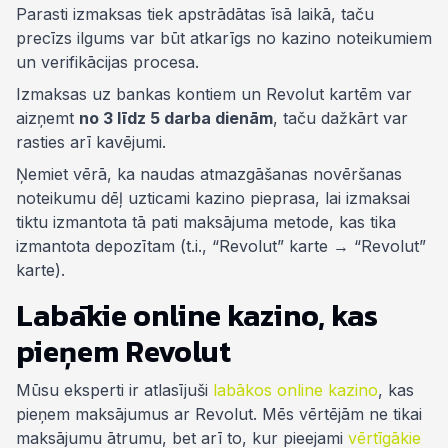
Parasti izmaksas tiek apstrādātas īsā laikā, taču
precīzs ilgums var būt atkarīgs no kazino noteikumiem
un verifikācijas procesa.
Izmaksas uz bankas kontiem un Revolut kartēm var
aizņemt
no 3 līdz 5 darba dienām
, taču dažkārt var
rasties arī kavējumi.
Ņemiet vērā, ka naudas atmazgāšanas novēršanas
noteikumu dēļ uzticami kazino pieprasa, lai izmaksai
tiktu izmantota tā pati maksājuma metode, kas tika
izmantota depozītam (t.i., “Revolut” karte → “Revolut”
karte).
Labākie online kazino, kas
pieņem Revolut
Mūsu eksperti ir atlasījuši
labākos online kazino
, kas
pieņem maksājumus ar Revolut. Mēs vērtējām ne tikai
maksājumu ātrumu, bet arī to, kur pieejami
vērtīgākie