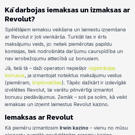
Kā darbojas iemaksas un izmaksas ar
Revolut?
Spēlētājiem iemaksu veikšana un laimestu izņemšana
ar Revolut ir ļoti vienkārša. Turklāt tas ir ērts
maksājumu veids, jo: netiek piemērotas papildu
komisijas, tiek nodrošināta darījumu caurspīdība un
nav ierobežojumu attiecībā uz bonusiem.
Jā, tieši tā – daži operatori nepiešķir
reģistrācijas
bonusus
, ja izmantojat noteiktus maksājumu veidus
(piemēram,
kriptovalūtas
). Tāpēc dažkārt ir izdevīgāk
izvēlēties Revolut, lai varētu pilnvērtīgi izmantot
bonusu piedāvājumus. Zemāk – soli pa solim, kā veikt
iemaksas un izņemt laimestus Revolut kazino.
Iemaksas ar Revolut
Kā piemēru izmantosim
Irwin kazino
– vienu no mūsu