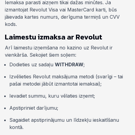
Iemaksa parasti aizņem tikai dažas minūtes. Ja
izmantojat Revolut Visa vai MasterCard karti, būs
jāievada kartes numurs, derīguma termiņš un CVV
kods.
Laimestu izmaksa ar Revolut
Arī laimestu izņemšana no kazino uz Revolut ir
vienkārša. Sekojiet šiem soļiem:
Dodieties uz sadaļu
WITHDRAW
;
Izvēlieties Revolut maksājuma metodi (svarīgi – tai
pašai metodei jābūt izmantotai iemaksai);
Ievadiet summu, kuru vēlaties izņemt;
Apstipriniet darījumu;
Sagaidiet apstiprinājumu un līdzekļu ieskaitīšanu
kontā.