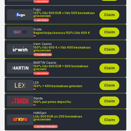
Jauns Kazino
Fugu
125% līdz 600 EUR + līdz 500 bezmaksas
Claim
griezieniem
Jauns Kazino
Gizbo
Claim
Reģistrācijas bonuss
150%
līdz
600 €
Irwin Casino
150% līdz 600 € + līdz 400 bezmaksas
Claim
griezieniem
Populārākā Izvēle
MARTIN Casino
150% līdz 600 EUR + 600 bezmaksas
Claim
griezieni
Jauns Kazino
LEX
Claim
150% + 400 bezmaksas griezieni
Starda
Claim
100% par pirmo depozītu
HitNSpin
Līdz
800 EUR
un
200 bezmaksas
Claim
griezieniem
Karstākais Piedāvājums