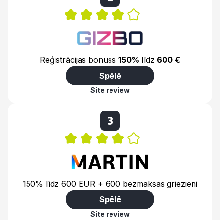
Reģistrācijas bonuss
150%
līdz
600 €
Spēlē
Site review
3
150% līdz 600 EUR + 600 bezmaksas griezieni
Spēlē
Site review