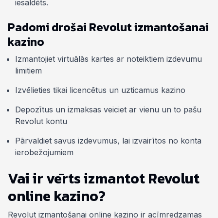
iesaldēts.
Padomi drošai Revolut izmantošanai
kazino
Izmantojiet virtuālās kartes ar noteiktiem izdevumu
limitiem
Izvēlieties tikai licencētus un uzticamus kazino
Depozītus un izmaksas veiciet ar vienu un to pašu
Revolut kontu
Pārvaldiet savus izdevumus, lai izvairītos no konta
ierobežojumiem
Vai ir vērts izmantot Revolut
online kazino?
Revolut izmantošanai online kazino ir acīmredzamas