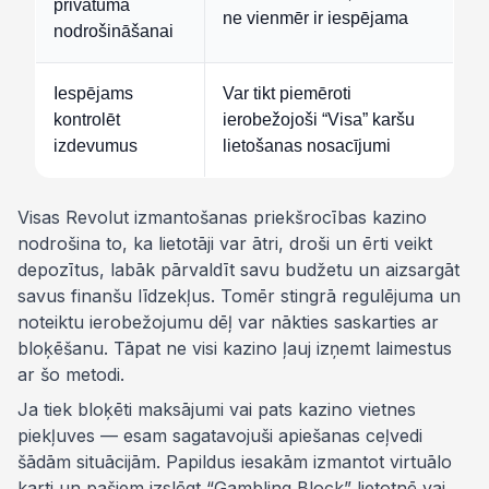
privātuma
ne vienmēr ir iespējama
nodrošināšanai
Iespējams
Var tikt piemēroti
kontrolēt
ierobežojoši “Visa” karšu
izdevumus
lietošanas nosacījumi
Visas Revolut izmantošanas priekšrocības kazino
nodrošina to, ka lietotāji var ātri, droši un ērti veikt
depozītus, labāk pārvaldīt savu budžetu un aizsargāt
savus finanšu līdzekļus. Tomēr stingrā regulējuma un
noteiktu ierobežojumu dēļ var nākties saskarties ar
bloķēšanu. Tāpat ne visi kazino ļauj izņemt laimestus
ar šo metodi.
Ja tiek bloķēti maksājumi vai pats kazino vietnes
piekļuves — esam sagatavojuši apiešanas ceļvedi
šādām situācijām. Papildus iesakām izmantot virtuālo
karti un pašiem izslēgt “Gambling Block” lietotnē vai