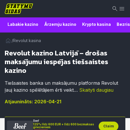
Labakie kazino
Ārzemju kazino
Krypto kasina
Bezris
/
Revolut kasina
Revolut kazino Latvijā – drošas
maksājumu iespējas tiešsaistes
kazino
Tiešsaistes banka un maksājumu platforma Revolut
ļauj kazino spēlētājiem ērti veikt…
Skaityti daugiau
Atjaunināts:
2026-04-21
Beef
125% līdz 600 EUR + līdz 600 bezmaksas
Claim
griezieniem