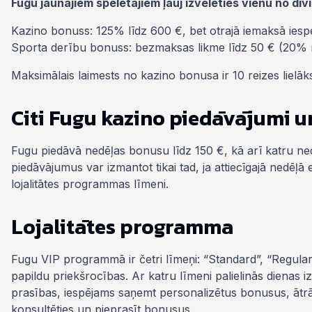
Fugu jaunajiem spēlētājiem ļauj izvēlēties vienu no di
Kazino bonuss: 125% līdz 600 €, bet otrajā iemaksā ies
Sporta derību bonuss: bezmaksas likme līdz 50 € (20%
Maksimālais laimests no kazino bonusa ir 10 reizes liel
Citi Fugu kazino piedāvājumi u
Fugu piedāvā nedēļas bonusu līdz 150 €, kā arī katru ne
piedāvājumus var izmantot tikai tad, ja attiecīgajā nedēļ
lojalitātes programmas līmeni.
Lojalitātes programma
Fugu VIP programmā ir četri līmeņi: “Standard”, “Regular”
papildu priekšrocības. Ar katru līmeni palielinās diena
prasības, iespējams saņemt personalizētus bonusus, ātrā
konsultēties un pieprasīt bonusus.