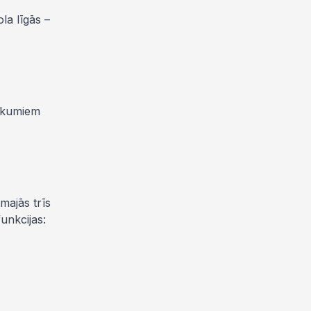
la līgās –
tikumiem
majās trīs
unkcijas: