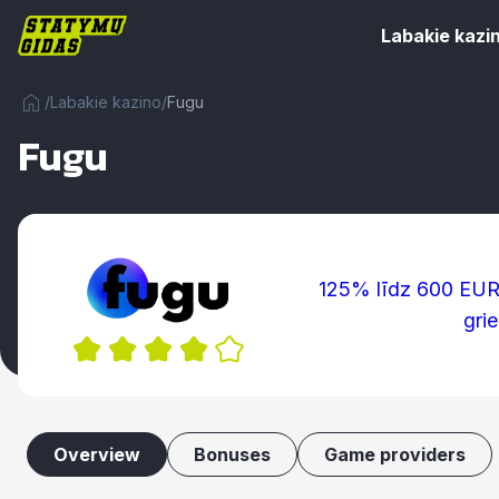
Labakie kazi
/
Labakie kazino
/
Fugu
Fugu
125% līdz 600 EUR
gri
Overview
Bonuses
Game providers