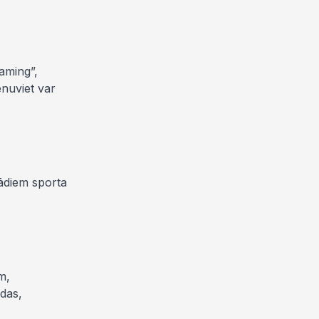
aming”,
enuviet var
žādiem sporta
m,
ūdas,