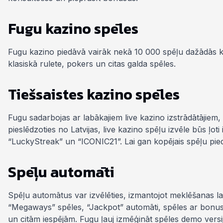
Fugu kazino spēles
Fugu kazino piedāvā vairāk nekā 10 000 spēļu dažādās kat
klasiskā rulete, pokers un citas galda spēles.
Tiešsaistes kazino spēles
Fugu sadarbojas ar labākajiem live kazino izstrādātājiem,
pieslēdzoties no Latvijas, live kazino spēļu izvēle būs ļot
“LuckyStreak” un “ICONIC21”. Lai gan kopējais spēļu piedāvā
Spēļu automāti
Spēļu automātus var izvēlēties, izmantojot meklēšanas la
“Megaways” spēles, “Jackpot” automāti, spēles ar bonusa
un citām iespējām. Fugu ļauj izmēģināt spēles demo versijā,