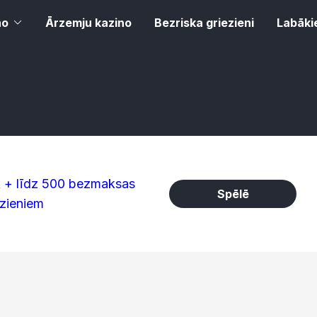
no
Ārzemju kazino
Bezriska griezieni
Labāki
 + līdz 500 bezmaksas
Spēlē
ezieniem