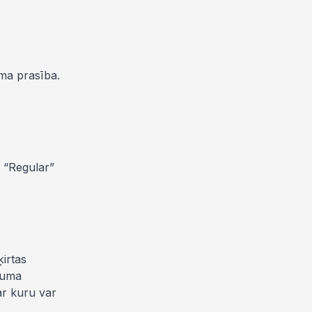
ma prasība.
s “Regular”
ķirtas
juma
ar kuru var