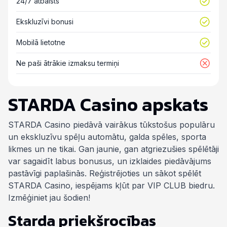
24/7 atbalsts
Ekskluzīvi bonusi
Mobilā lietotne
Ne paši ātrākie izmaksu termiņi
STARDA Casino apskats
STARDA Casino piedāvā vairākus tūkstošus populāru
un ekskluzīvu spēļu automātu, galda spēles, sporta
likmes un ne tikai. Gan jaunie, gan atgriezušies spēlētāji
var sagaidīt labus bonusus, un izklaides piedāvājums
pastāvīgi paplašinās. Reģistrējoties un sākot spēlēt
STARDA Casino, iespējams kļūt par VIP CLUB biedru.
Izmēģiniet jau šodien!
Starda priekšrocības