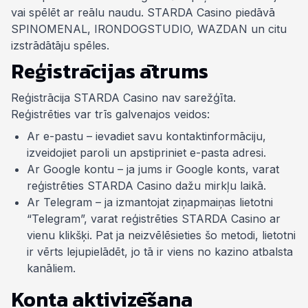
vai spēlēt ar reālu naudu. STARDA Casino piedāvā
SPINOMENAL, IRONDOGSTUDIO, WAZDAN un citu
izstrādātāju spēles.
Reģistrācijas ātrums
Reģistrācija STARDA Casino nav sarežģīta.
Reģistrēties var trīs galvenajos veidos:
Ar e-pastu – ievadiet savu kontaktinformāciju,
izveidojiet paroli un apstipriniet e-pasta adresi.
Ar Google kontu – ja jums ir Google konts, varat
reģistrēties STARDA Casino dažu mirkļu laikā.
Ar Telegram – ja izmantojat ziņapmaiņas lietotni
“Telegram”, varat reģistrēties STARDA Casino ar
vienu klikšķi. Pat ja neizvēlēsieties šo metodi, lietotni
ir vērts lejupielādēt, jo tā ir viens no kazino atbalsta
kanāliem.
Konta aktivizēšana