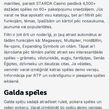
mainīties, parasti STARDA Casino piedāvā 4,500+
dažādas spēles no 60+ pakalpojumu sniedzējiem. Jūs
varat ne tikai apskatīt visu katalogu, bet arī filtrēt pēc
funkcijām, tēmas, īpašībām un kārtot pēc nosaukuma,
jaunuma vai popularitātes.
Filtri ir ļoti ērti un noderīgi, jo ļauj atrast automātus ar
tādām funkcijām kā: Megaways, Multiplier, Hold&Win,
Re-spins, Expanding Symbols un citām. Tāpat arī
šķirošana pēc tēmām palīdz atrast sev interesantākās
spēles – grāmatu, vēsturiskās, augļu, fantāzijas, Senās
Ēģiptes, dzīvnieku un daudzas citas. Ja vēlaties,
vienmēr varat izmēģināt katras spēles demo versiju.
Informācija par RTP un svārstīgumu ir pieejama spēles
iekšienē.
Galda spēles
Galda spēļu sadaļā atradīsiet ruleti, pokera spēles un
video pokeru. Varat izmēģināt šo spēļu demo versijas