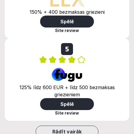
150% + 400 bezmaksas griezieni
Spēlē
Site review
5
125% līdz 600 EUR + līdz 500 bezmaksas
griezieniem
Spēlē
Site review
Rādīt vairāk