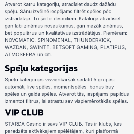
Atverot katru kategoriju, atradīsiet daudz dažādu
spēļu. Sānu izvēlnē iespējams filtrēt spēles pēc
izstrādātāja. To šeit ir desmitiem. Katalogā atradīsiet
gan labi zināmus nosaukumus, gan mazāk zināmus,
bet populārus un kvalitatīvus izstrādātājus. Piemēram:
NOVOMATIC, SPINOMENAL, THUNDERKICK,
WAZDAN, SWINTT, BETSOFT GAMING, PLATIPUS,
ATMOSFERA un citi.
Spēļu kategorijas
Spēļu kategorijas visvienkāršāk sadalīt 5 grupās:
automāti, live spēles, momentspēles, bonus buy
spēles un galda spēles. Atverot tās, iespējams papildus
izmantot filtrus, lai atrastu sev vispiemērotākās spēles.
VIP CLUB
STARDA Casino ir savs VIP CLUB. Tas ir klubs, kas
paredzēts aktīvākajiem spēlētājiem, kuri platformā