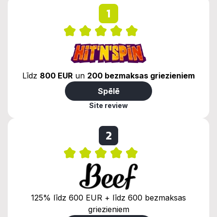
1
Līdz
800 EUR
un
200 bezmaksas griezieniem
Spēlē
Site review
2
125% līdz 600 EUR + līdz 600 bezmaksas
griezieniem