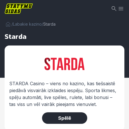
/
Labakie kazino
/
Starda
Starda
STARDA Casino – viens no kazino, kas tiešsaistē
piedāvā visvairāk izklaides iespēju. Sporta likmes,
spēļu automāti, live spēles, rulete, labi bonusi –
tas viss un vēl vairāk pieejams vienuviet.
Spēlē