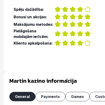
Spēļu dažādība:
Bonusi un akcijas:
Maksājumu metodes:
Pielāgošana
mobilajām ierīcēm:
Klientu apkalpošana:
Martin kazino informācija
General
Payments
Games
Cust