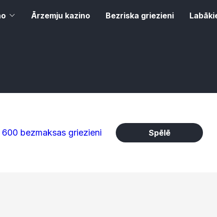
no
Ārzemju kazino
Bezriska griezieni
Labāki
 600 bezmaksas griezieni
Spēlē