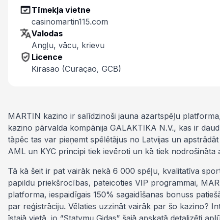
Tīmekļa vietne
casinomartin115.com
Valodas
Angļu, vācu, krievu
Licence
Kirasao (Curaçao, GCB)
MARTIN kazino ir salīdzinoši jauna azartspēļu platforma, 
kazino pārvalda kompānija GALAKTIKA N.V., kas ir daudz
tāpēc tas var pieņemt spēlētājus no Latvijas un apstrādā
AML un KYC principi tiek ievēroti un kā tiek nodrošināta 
Tā kā šeit ir pat vairāk nekā 6 000 spēļu, kvalitatīva sp
papildu priekšrocības, pateicoties VIP programmai, MARTIN
platforma, iespaidīgais 150% sagaidīšanas bonuss patiešām
par reģistrāciju. Vēlaties uzzināt vairāk par šo kazino? I
īstajā vietā, jo “Statymų Gidas” šajā apskatā detalizēti 