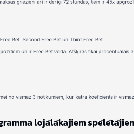
ksas griezieni arī ir derīgi 72 stundas, tiem ir 45x apgroz
Free Bet, Second Free Bet un Third Free Bet.
epozītiem un ir Free Bet veidā. Atšķiras tikai procentuālais
mei no vismaz 3 notikumiem, kur katra koeficients ir vismaz
gramma lojālākajiem spēlētājie