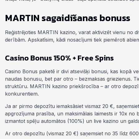
MARTIN sagaidīšanas bonuss
Reģistrējoties MARTIN kazino, varat aktivizēt vienu no 
derībām. Apskatīsim, kādi nosacījumi tiek piemēroti abi
Casino Bonus 150% + Free Spins
Casino Bonus paketē ir divi atsevišķi bonusi, kas kopā 
naudas bonusu, bet par otro – bezmaksas griezienus. Tie
struktūru. MARTIN kazino priekšrocība – ar otro depozī
konkurentiem.
Ja ar pirmo depozītu iemaksāsiet vismaz 20 €, saņemsi
apgrozījuma prasība, un maksimālais laimests ir 10x no
izmantot spēļu automātos (100%) un live kazino un galda
Ar otro depozītu (vismaz 20 €) saņemsiet no 35 līdz 60