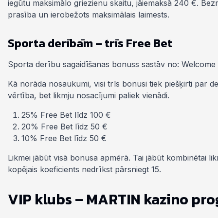
iegūtu maksimālo griezienu skaitu, jāiemaksā 240 €. Bezma
prasība un ierobežots maksimālais laimests.
Sporta derībām – trīs Free Bet
Sporta derību sagaidīšanas bonuss sastāv no: Welcome 
Kā norāda nosaukumi, visi trīs bonusi tiek piešķirti par d
vērtība, bet likmju nosacījumi paliek vienādi.
25% Free Bet līdz 100 €
20% Free Bet līdz 50 €
10% Free Bet līdz 50 €
Likmei jābūt visā bonusa apmērā. Tai jābūt kombinētai lik
kopējais koeficients nedrīkst pārsniegt 15.
VIP klubs – MARTIN kazino pro