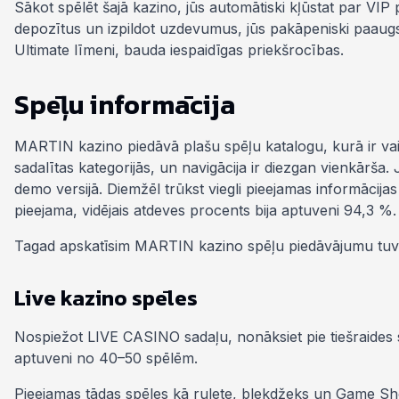
Sākot spēlēt šajā kazino, jūs automātiski kļūstat par VI
depozītus un izpildot uzdevumus, jūs pakāpeniski paaugst
Ultimate līmeni, bauda iespaidīgas priekšrocības.
Spēļu informācija
MARTIN kazino piedāvā plašu spēļu katalogu, kurā ir vai
sadalītas kategorijās, un navigācija ir diezgan vienkārša. 
demo versijā. Diemžēl trūkst viegli pieejamas informācij
pieejama, vidējais atdeves procents bija aptuveni 94,3 %.
Tagad apskatīsim MARTIN kazino spēļu piedāvājumu tuv
Live kazino spēles
Nospiežot LIVE CASINO sadaļu, nonāksiet pie tiešraides sp
aptuveni no 40–50 spēlēm.
Pieejamas tādas spēles kā rulete, blekdžeks un Game S