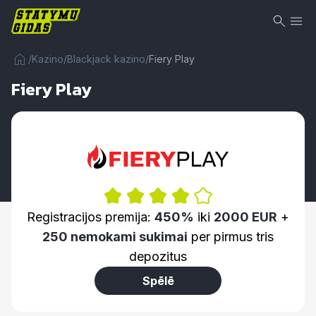
/
Kazino
/
Blackjack kazino
/
Fiery Play
Fiery Play
Registracijos premija:
450%
iki
2000 EUR
+
250 nemokami sukimai
per pirmus tris
depozitus
Spēlē