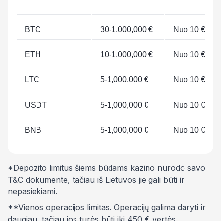
BTC
30-1,000,000 €
Nuo 10 €
ETH
10-1,000,000 €
Nuo 10 €
LTC
5-1,000,000 €
Nuo 10 €
USDT
5-1,000,000 €
Nuo 10 €
BNB
5-1,000,000 €
Nuo 10 €
*Depozito limitus šiems būdams kazino nurodo savo
T&C dokumente, tačiau iš Lietuvos jie gali būti ir
nepasiekiami.
**Vienos operacijos limitas. Operacijų galima daryti ir
daugiau, tačiau jos turės būti iki 450 € vertės.