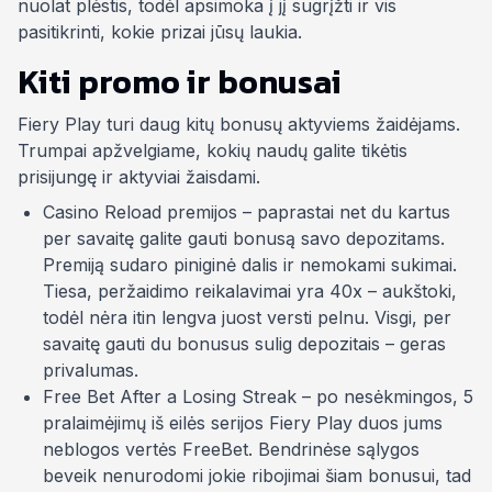
nuolat plėstis, todėl apsimoka į jį sugrįžti ir vis
pasitikrinti, kokie prizai jūsų laukia.
Kiti promo ir bonusai
Fiery Play turi daug kitų bonusų aktyviems žaidėjams.
Trumpai apžvelgiame, kokių naudų galite tikėtis
prisijungę ir aktyviai žaisdami.
Casino Reload premijos – paprastai net du kartus
per savaitę galite gauti bonusą savo depozitams.
Premiją sudaro piniginė dalis ir nemokami sukimai.
Tiesa, peržaidimo reikalavimai yra 40x – aukštoki,
todėl nėra itin lengva juost versti pelnu. Visgi, per
savaitę gauti du bonusus sulig depozitais – geras
privalumas.
Free Bet After a Losing Streak – po nesėkmingos, 5
pralaimėjimų iš eilės serijos Fiery Play duos jums
neblogos vertės FreeBet. Bendrinėse sąlygos
beveik nenurodomi jokie ribojimai šiam bonusui, tad