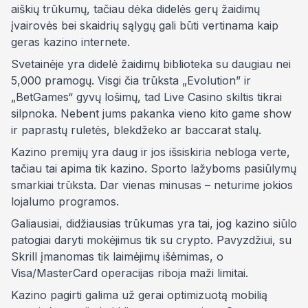
aiškių trūkumų, tačiau dėka didelės gerų žaidimų
įvairovės bei skaidrių sąlygų gali būti vertinama kaip
geras kazino internete.
Svetainėje yra didelė žaidimų biblioteka su daugiau nei
5,000 pramogų. Visgi čia trūksta „Evolution” ir
„BetGames“ gyvų lošimų, tad Live Casino skiltis tikrai
silpnoka. Nebent jums pakanka vieno kito game show
ir paprastų ruletės, blekdžeko ar baccarat stalų.
Kazino premijų yra daug ir jos išsiskiria nebloga verte,
tačiau tai apima tik kazino. Sporto lažyboms pasiūlymų
smarkiai trūksta. Dar vienas minusas – neturime jokios
lojalumo programos.
Galiausiai, didžiausias trūkumas yra tai, jog kazino siūlo
patogiai daryti mokėjimus tik su crypto. Pavyzdžiui, su
Skrill įmanomas tik laimėjimų išėmimas, o
Visa/MasterCard operacijas riboja maži limitai.
Kazino pagirti galima už gerai optimizuotą mobilią