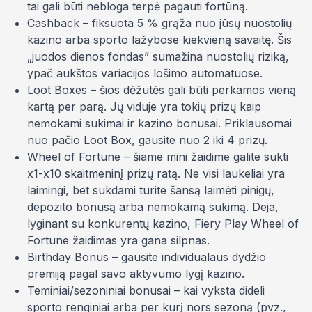
tai gali būti nebloga terpė pagauti fortūną.
Cashback – fiksuota 5 % grąža nuo jūsų nuostolių
kazino arba sporto lažybose kiekvieną savaitę. Šis
„juodos dienos fondas” sumažina nuostolių riziką,
ypač aukštos variacijos lošimo automatuose.
Loot Boxes – šios dėžutės gali būti perkamos vieną
kartą per parą. Jų viduje yra tokių prizų kaip
nemokami sukimai ir kazino bonusai. Priklausomai
nuo pačio Loot Box, gausite nuo 2 iki 4 prizų.
Wheel of Fortune – šiame mini žaidime galite sukti
x1-x10 skaitmeninį prizų ratą. Ne visi laukeliai yra
laimingi, bet sukdami turite šansą laimėti pinigų,
depozito bonusą arba nemokamą sukimą. Deja,
lyginant su konkurentų kazino, Fiery Play Wheel of
Fortune žaidimas yra gana silpnas.
Birthday Bonus – gausite individualaus dydžio
premiją pagal savo aktyvumo lygį kazino.
Teminiai/sezoniniai bonusai – kai vyksta dideli
sporto renginiai arba per kurį nors sezoną (pvz.,