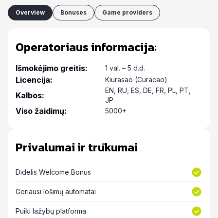
Overview
Bonuses
Game providers
Operatoriaus informacija:
Išmokėjimo greitis:
1 val. – 5 d.d.
Licencija:
Kiurasao (Curacao)
EN, RU, ES, DE, FR, PL, PT,
Kalbos:
JP
Viso žaidimų:
5000+
Privalumai ir trūkumai
Didelis Welcome Bonus
Geriausi lošimų automatai
Puiki lažybų platforma