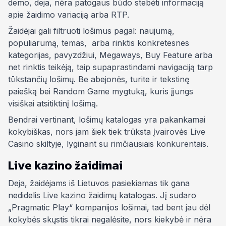
demo, deja, nėra patogaus būdo stebėti informaciją
apie žaidimo variaciją arba RTP.
Žaidėjai gali filtruoti lošimus pagal: naujumą,
populiarumą, temas, arba rinktis konkretesnes
kategorijas, pavyzdžiui, Megaways, Buy Feature arba
net rinktis teikėją, taip supaprastindami navigaciją tarp
tūkstančių lošimų. Be abejonės, turite ir tekstinę
paiešką bei Random Game mygtuką, kuris įjungs
visiškai atsitiktinį lošimą.
Bendrai vertinant, lošimų katalogas yra pakankamai
kokybiškas, nors jam šiek tiek trūksta įvairovės Live
Casino skiltyje, lyginant su rimčiausiais konkurentais.
Live kazino žaidimai
Deja, žaidėjams iš Lietuvos pasiekiamas tik gana
nedidelis Live kazino žaidimų katalogas. Jį sudaro
„Pragmatic Play“ kompanijos lošimai, tad bent jau dėl
kokybės skųstis tikrai negalėsite, nors kiekybė ir nėra