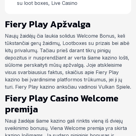
su loot boxes, Live Casino
Fiery Play Apžvalga
Naujų žaidėjų čia laukia solidus Welcome Bonus, keli
tūkstančiai gerų žaidimų, Lootboxes su prizais bei aibė
kitų privalumų. Tačiau prieš darant tikrų pinigų
depozitus ir nusprendžiant ar verta šiame kazino lošti,
siūlome perskaityti mūsų apžvalgą. Joje atskleisime
visus svarbiausius faktus, skaičius apie Fiery Play
kazino bei įvardinsime platformos trūkumus, jei ji jų
turi. Fiery Play kazino anksčiau vadinosi Vulkan Spiele.
Fiery Play Casino Welcome
premija
Nauji žaidėjai šiame kazino gali rinktis vieną iš dviejų
sveikinimo bonusų. Viena Welcome premija yra skirta
kazino lošimams. Ją sudaro piniginis bonusas ir