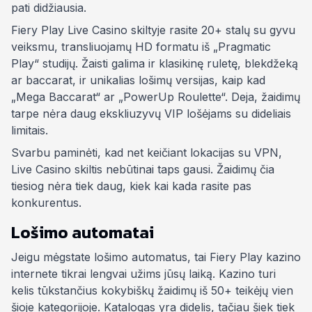
pati didžiausia.
Fiery Play Live Casino skiltyje rasite 20+ stalų su gyvu
veiksmu, transliuojamų HD formatu iš „Pragmatic
Play“ studijų. Žaisti galima ir klasikinę ruletę, blekdžeką
ar baccarat, ir unikalias lošimų versijas, kaip kad
„Mega Baccarat“ ar „PowerUp Roulette“. Deja, žaidimų
tarpe nėra daug ekskliuzyvų VIP lošėjams su dideliais
limitais.
Svarbu paminėti, kad net keičiant lokacijas su VPN,
Live Casino skiltis nebūtinai taps gausi. Žaidimų čia
tiesiog nėra tiek daug, kiek kai kada rasite pas
konkurentus.
Lošimo automatai
Jeigu mėgstate lošimo automatus, tai Fiery Play kazino
internete tikrai lengvai užims jūsų laiką. Kazino turi
kelis tūkstančius kokybiškų žaidimų iš 50+ teikėjų vien
šioje kategorijoje. Katalogas yra didelis, tačiau šiek tiek