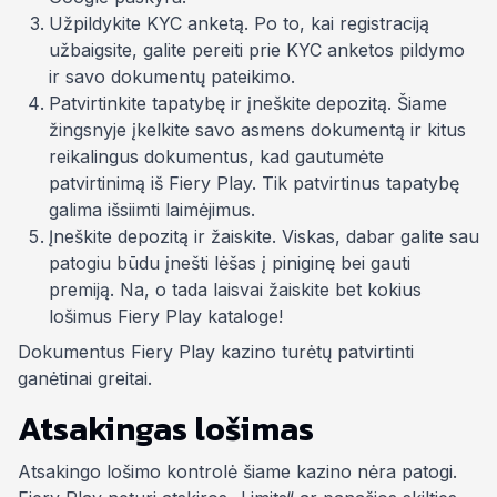
Užpildykite KYC anketą. Po to, kai registraciją
užbaigsite, galite pereiti prie KYC anketos pildymo
ir savo dokumentų pateikimo.
Patvirtinkite tapatybę ir įneškite depozitą. Šiame
žingsnyje įkelkite savo asmens dokumentą ir kitus
reikalingus dokumentus, kad gautumėte
patvirtinimą iš Fiery Play. Tik patvirtinus tapatybę
galima išsiimti laimėjimus.
Įneškite depozitą ir žaiskite. Viskas, dabar galite sau
patogiu būdu įnešti lėšas į piniginę bei gauti
premiją. Na, o tada laisvai žaiskite bet kokius
lošimus Fiery Play kataloge!
Dokumentus Fiery Play kazino turėtų patvirtinti
ganėtinai greitai.
Atsakingas lošimas
Atsakingo lošimo kontrolė šiame kazino nėra patogi.