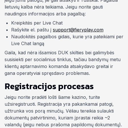
jeigu jums patogu, jie gali atsakyti ir rusiškai. Pagalba
lietuvių kalba nėra teikiama. Jeigu norite gauti
naudingos informacijos arba pagalbą:
Kreipkitės per Live Chat
Rašykite el. paštu į
support@fieryplay.com
Naudokitės pagalbos gidais, kurie yra pateikiami per
Live Chat langą
Gaila, kad nėra išsamios DUK skilties bei galimybės
susisiekti per socialinius tinklus, tačiau bandymų metu
klientų aptarnavimo komanda atsakydavo greitai ir
gana operatyviai spręsdavo problemas.
Registracijos procesas
Jeigu norite pradėti lošti šiame kazino, turite
užsiregistruoti. Registracija yra pakankamai patogi,
užtrunka vos porą minučių. Vėliau tereikia sulaukti
dokumentų patvirtinimo, kuriam įprastai reikia ~2
valandų (jeigu nebus prašoma papildomų dokumentų).