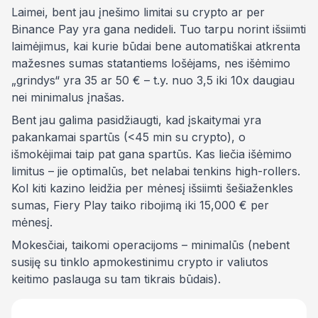
Laimei, bent jau įnešimo limitai su crypto ar per
Binance Pay yra gana nedideli. Tuo tarpu norint išsiimti
laimėjimus, kai kurie būdai bene automatiškai atkrenta
mažesnes sumas statantiems lošėjams, nes išėmimo
„grindys“ yra 35 ar 50 € – t.y. nuo 3,5 iki 10x daugiau
nei minimalus įnašas.
Bent jau galima pasidžiaugti, kad įskaitymai yra
pakankamai spartūs (<45 min su crypto), o
išmokėjimai taip pat gana spartūs. Kas liečia išėmimo
limitus – jie optimalūs, bet nelabai tenkins high-rollers.
Kol kiti kazino leidžia per mėnesį išsiimti šešiaženkles
sumas, Fiery Play taiko ribojimą iki 15,000 € per
mėnesį.
Mokesčiai, taikomi operacijoms – minimalūs (nebent
susiję su tinklo apmokestinimu crypto ir valiutos
keitimo paslauga su tam tikrais būdais).