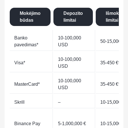
Mokėjimo
Depozito
Išmokėji
būdas
limitai
limitai
Banko
10-100,000
50-15,000 €
pavedimas*
USD
10-100,000
Visa*
35-450 €**
USD
10-100,000
MasterCard*
35-450 €**
USD
Skrill
–
10-15,000 €
Binance Pay
5-1,000,000 €
10-15,000 €