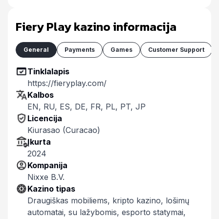
Fiery Play kazino informacija
General
Payments
Games
Customer Support
Tinklalapis
https://fieryplay.com/
Kalbos
EN, RU, ES, DE, FR, PL, PT, JP
Licencija
Kiurasao (Curacao)
Įkurta
2024
Kompanija
Nixxe B.V.
Kazino tipas
Draugiškas mobiliems, kripto kazino, lošimų
automatai, su lažybomis, esporto statymai,