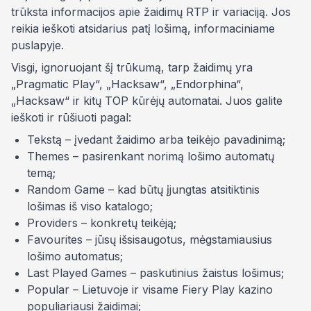
trūksta informacijos apie žaidimų RTP ir variaciją. Jos
reikia ieškoti atsidarius patį lošimą, informaciniame
puslapyje.
Visgi, ignoruojant šį trūkumą, tarp žaidimų yra
„Pragmatic Play“, „Hacksaw“, „Endorphina“,
„Hacksaw“ ir kitų TOP kūrėjų automatai. Juos galite
ieškoti ir rūšiuoti pagal:
Tekstą – įvedant žaidimo arba teikėjo pavadinimą;
Themes – pasirenkant norimą lošimo automatų
temą;
Random Game – kad būtų įjungtas atsitiktinis
lošimas iš viso katalogo;
Providers – konkretų teikėją;
Favourites – jūsų išsisaugotus, mėgstamiausius
lošimo automatus;
Last Played Games – paskutinius žaistus lošimus;
Popular – Lietuvoje ir visame Fiery Play kazino
populiariausi žaidimai;