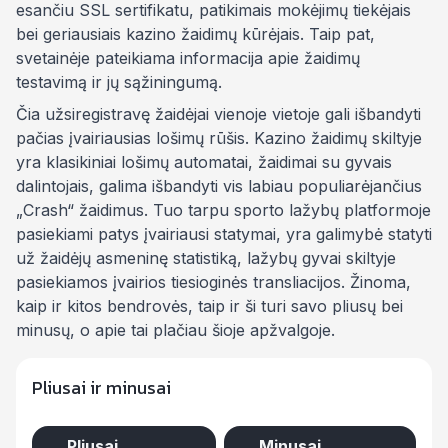
esančiu SSL sertifikatu, patikimais mokėjimų tiekėjais
bei geriausiais kazino žaidimų kūrėjais. Taip pat,
svetainėje pateikiama informacija apie žaidimų
testavimą ir jų sąžiningumą.
Čia užsiregistravę žaidėjai vienoje vietoje gali išbandyti
pačias įvairiausias lošimų rūšis. Kazino žaidimų skiltyje
yra klasikiniai lošimų automatai, žaidimai su gyvais
dalintojais, galima išbandyti vis labiau populiarėjančius
„Crash“ žaidimus. Tuo tarpu sporto lažybų platformoje
pasiekiami patys įvairiausi statymai, yra galimybė statyti
už žaidėjų asmeninę statistiką, lažybų gyvai skiltyje
pasiekiamos įvairios tiesioginės transliacijos. Žinoma,
kaip ir kitos bendrovės, taip ir ši turi savo pliusų bei
minusų, o apie tai plačiau šioje apžvalgoje.
Pliusai ir minusai
Pliusai
Minusai