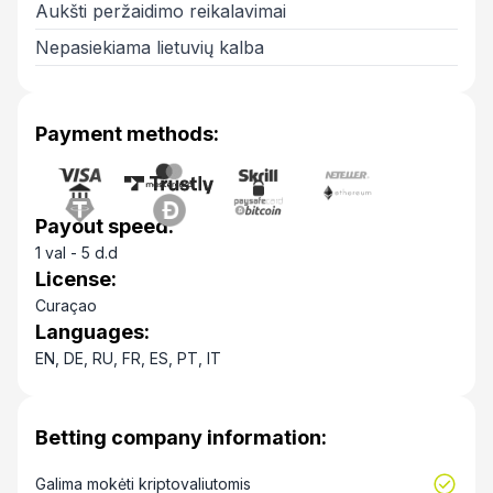
Aukšti peržaidimo reikalavimai
Nepasiekiama lietuvių kalba
Payment methods:
Payout speed:
1 val - 5 d.d
License:
Curaçao
Languages:
EN, DE, RU, FR, ES, PT, IT
Betting company information:
Galima mokėti kriptovaliutomis