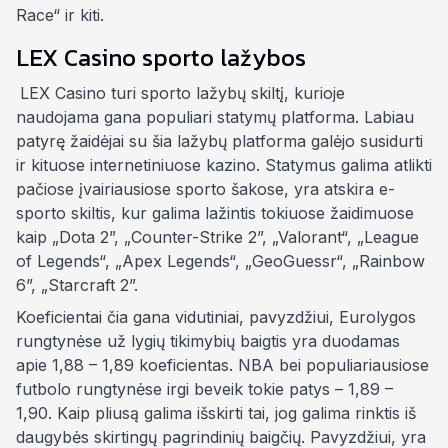
Race“ ir kiti.
LEX Casino sporto lažybos
LEX Casino turi sporto lažybų skiltį, kurioje
naudojama gana populiari statymų platforma. Labiau
patyrę žaidėjai su šia lažybų platforma galėjo susidurti
ir kituose internetiniuose kazino. Statymus galima atlikti
pačiose įvairiausiose sporto šakose, yra atskira e-
sporto skiltis, kur galima lažintis tokiuose žaidimuose
kaip „Dota 2”, „Counter-Strike 2”, „Valorant“, „League
of Legends“, „Apex Legends“, „GeoGuessr“, „Rainbow
6”, „Starcraft 2”.
Koeficientai čia gana vidutiniai, pavyzdžiui, Eurolygos
rungtynėse už lygių tikimybių baigtis yra duodamas
apie 1,88 – 1,89 koeficientas. NBA bei populiariausiose
futbolo rungtynėse irgi beveik tokie patys – 1,89 –
1,90. Kaip pliusą galima išskirti tai, jog galima rinktis iš
daugybės skirtingų pagrindinių baigčių. Pavyzdžiui, yra