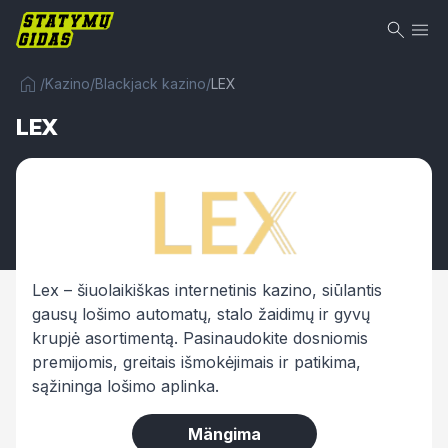
/
Kazino
/
Blackjack kazino
/
LEX
LEX
Lex – šiuolaikiškas internetinis kazino, siūlantis
gausų lošimo automatų, stalo žaidimų ir gyvų
krupjė asortimentą. Pasinaudokite dosniomis
premijomis, greitais išmokėjimais ir patikima,
sąžininga lošimo aplinka.
Mängima