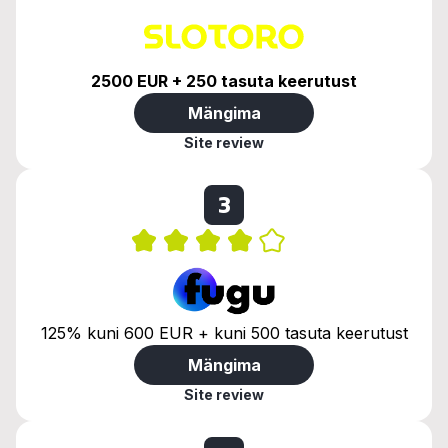
2500 EUR + 250 tasuta keerutust
Mängima
Site review
3
125% kuni 600 EUR + kuni 500 tasuta keerutust
Mängima
Site review