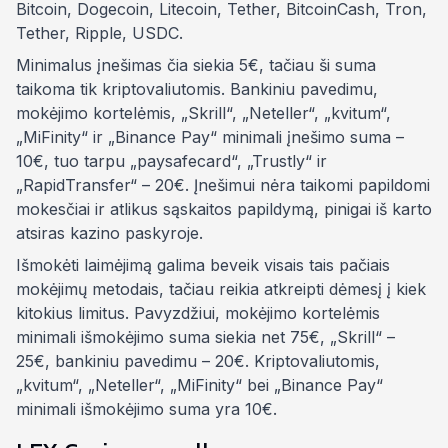
Bitcoin, Dogecoin, Litecoin, Tether, BitcoinCash, Tron,
Tether, Ripple, USDC.
Minimalus įnešimas čia siekia 5€, tačiau ši suma
taikoma tik kriptovaliutomis. Bankiniu pavedimu,
mokėjimo kortelėmis, „Skrill“, „Neteller“, „kvitum“,
„MiFinity“ ir „Binance Pay“ minimali įnešimo suma –
10€, tuo tarpu „paysafecard“, „Trustly“ ir
„RapidTransfer“ – 20€. Įnešimui nėra taikomi papildomi
mokesčiai ir atlikus sąskaitos papildymą, pinigai iš karto
atsiras kazino paskyroje.
Išmokėti laimėjimą galima beveik visais tais pačiais
mokėjimų metodais, tačiau reikia atkreipti dėmesį į kiek
kitokius limitus. Pavyzdžiui, mokėjimo kortelėmis
minimali išmokėjimo suma siekia net 75€, „Skrill“ –
25€, bankiniu pavedimu – 20€. Kriptovaliutomis,
„kvitum“, „Neteller“, „MiFinity“ bei „Binance Pay“
minimali išmokėjimo suma yra 10€.