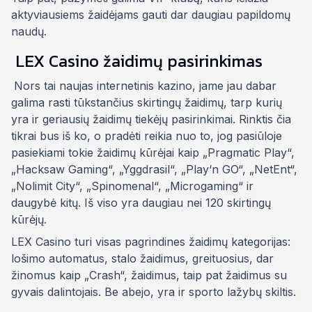
aktyviausiems žaidėjams gauti dar daugiau papildomų
naudų.
LEX Casino žaidimų pasirinkimas
Nors tai naujas internetinis kazino, jame jau dabar
galima rasti tūkstančius skirtingų žaidimų, tarp kurių
yra ir geriausių žaidimų tiekėjų pasirinkimai. Rinktis čia
tikrai bus iš ko, o pradėti reikia nuo to, jog pasiūloje
pasiekiami tokie žaidimų kūrėjai kaip „Pragmatic Play“,
„Hacksaw Gaming“, „Yggdrasil“, „Play‘n GO“, „NetEnt“,
„Nolimit City“, „Spinomenal“, „Microgaming“ ir
daugybė kitų. Iš viso yra daugiau nei 120 skirtingų
kūrėjų.
LEX Casino turi visas pagrindines žaidimų kategorijas:
lošimo automatus, stalo žaidimus, greituosius, dar
žinomus kaip „Crash“, žaidimus, taip pat žaidimus su
gyvais dalintojais. Be abejo, yra ir sporto lažybų skiltis.