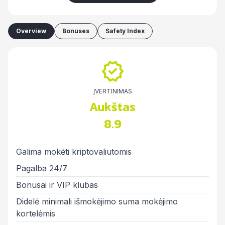
Overview
Bonuses
Safety Index
ĮVERTINIMAS
Aukštas
8.9
Galima mokėti kriptovaliutomis
Pagalba 24/7
Bonusai ir VIP klubas
Didelė minimali išmokėjimo suma mokėjimo
kortelėmis