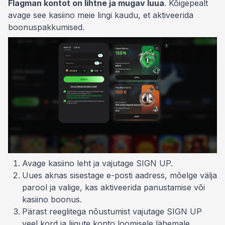
Flagman kontot on lihtne ja mugav luua
. Kõigepealt
avage see kasiino meie lingi kaudu, et aktiveerida
boonuspakkumised.
Avage kasiino leht ja vajutage SIGN UP.
Uues aknas sisestage e-posti aadress, mõelge välja
parool ja valige, kas aktiveerida panustamise või
kasiino boonus.
Pärast reeglitega nõustumist vajutage SIGN UP
veel kord ja liigute konto loomisele lähemale.