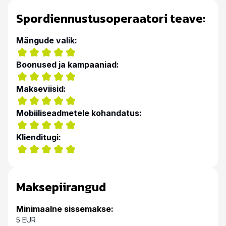
Spordiennustusoperaatori teave:
Mängude valik:
Boonused ja kampaaniad:
Makseviisid:
Mobiiliseadmetele kohandatus:
Klienditugi:
Maksepiirangud
Minimaalne sissemakse:
5 EUR