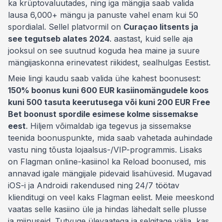
ka krüptovaluutades, ning iga mängija saab valida
lausa 6,000+ mängu ja panuste vahel enam kui 50
spordialal. Sellel platvormil on
Curaçao litsents ja
see tegutseb alates 2024
. aastast, kuid selle aja
jooksul on see suutnud koguda hea maine ja suure
mängijaskonna erinevatest riikidest, sealhulgas Eestist.
Meie lingi kaudu saab valida ühe kahest boonusest:
150% boonus kuni 600 EUR kasiinomängudele koos
kuni 500 tasuta keerutusega või kuni 200 EUR Free
Bet boonust spordile esimese kolme sissemakse
eest
. Hiljem võimaldab iga tegevus ja sissemakse
teenida boonuspunkte, mida saab vahetada auhindade
vastu ning tõusta lojaalsus-/VIP-programmis. Lisaks
on Flagman online-kasiinol ka Reload boonused, mis
annavad igale mängijale pidevaid lisahüvesid. Mugavad
iOS-i ja Androidi rakendused ning 24/7 töötav
klienditugi on veel kaks Flagman eelist. Meie meeskond
vaatas selle kasiino üle ja hindas lähedalt selle plusse
ja miinuseid. Tutvuge ülevaatega ja selgitage välja, kas