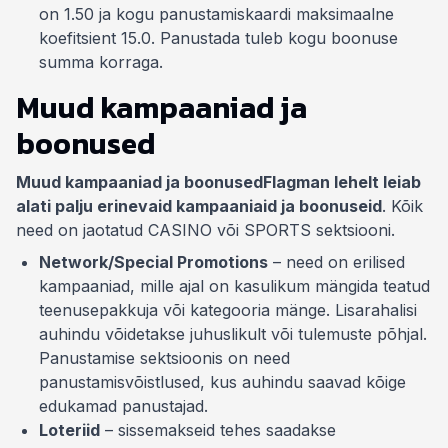
on 1.50 ja kogu panustamiskaardi maksimaalne
koefitsient 15.0. Panustada tuleb kogu boonuse
summa korraga.
Muud kampaaniad ja
boonused
Muud kampaaniad ja boonusedFlagman lehelt leiab
alati palju erinevaid kampaaniaid ja boonuseid
. Kõik
need on jaotatud CASINO või SPORTS sektsiooni.
Network/Special Promotions
– need on erilised
kampaaniad, mille ajal on kasulikum mängida teatud
teenusepakkuja või kategooria mänge. Lisarahalisi
auhindu võidetakse juhuslikult või tulemuste põhjal.
Panustamise sektsioonis on need
panustamisvõistlused, kus auhindu saavad kõige
edukamad panustajad.
Loteriid
– sissemakseid tehes saadakse