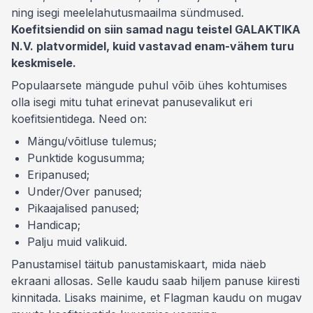
ning isegi meelelahutusmaailma sündmused.
Koefitsiendid on siin samad nagu teistel GALAKTIKA
N.V. platvormidel, kuid vastavad enam-vähem turu
keskmisele.
Populaarsete mängude puhul võib ühes kohtumises
olla isegi mitu tuhat erinevat panusevalikut eri
koefitsientidega. Need on:
Mängu/võitluse tulemus;
Punktide kogusumma;
Eripanused;
Under/Over panused;
Pikaajalised panused;
Handicap;
Palju muid valikuid.
Panustamisel täitub panustamiskaart, mida näeb
ekraani allosas. Selle kaudu saab hiljem panuse kiiresti
kinnitada. Lisaks mainime, et Flagman kaudu on mugav