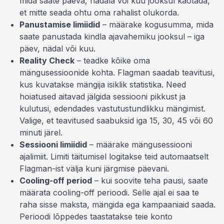
mida saate päeva, nädala või kuu jooksul kaotada,
et mitte seada ohtu oma rahalist olukorda.
Panustamise limiidid
– määrake kogusumma, mida
saate panustada kindla ajavahemiku jooksul – iga
päev, nädal või kuu.
Reality Check
– teadke kõike oma
mängusessioonide kohta. Flagman saadab teavitusi,
kus kuvatakse mängija isiklik statistika. Need
hoiatused aitavad jälgida sessiooni pikkust ja
kulutusi, edendades vastutustundlikku mängimist.
Valige, et teavitused saabuksid iga 15, 30, 45 või 60
minuti järel.
Sessiooni limiidid
– määrake mängusessiooni
ajalimiit. Limiti täitumisel logitakse teid automaatselt
Flagman-ist välja kuni järgmise päevani.
Cooling-off period
– kui soovite teha pausi, saate
määrata cooling-off perioodi. Selle ajal ei saa te
raha sisse maksta, mängida ega kampaaniaid saada.
Perioodi lõppedes taastatakse teie konto