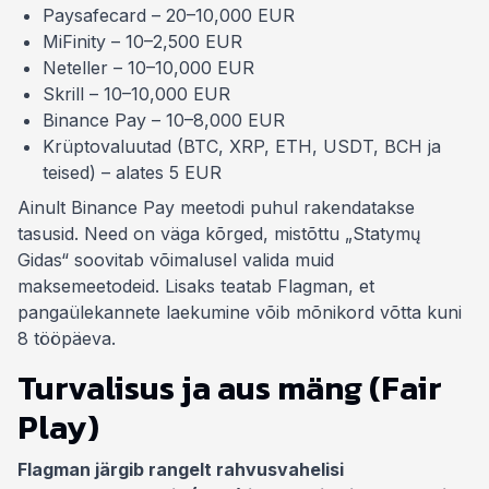
Paysafecard – 20–10,000 EUR
MiFinity – 10–2,500 EUR
Neteller – 10–10,000 EUR
Skrill – 10–10,000 EUR
Binance Pay – 10–8,000 EUR
Krüptovaluutad (BTC, XRP, ETH, USDT, BCH ja
teised) – alates 5 EUR
Ainult Binance Pay meetodi puhul rakendatakse
tasusid. Need on väga kõrged, mistõttu „Statymų
Gidas“ soovitab võimalusel valida muid
maksemeetodeid. Lisaks teatab Flagman, et
pangaülekannete laekumine võib mõnikord võtta kuni
8 tööpäeva.
Turvalisus ja aus mäng (Fair
Play)
Flagman järgib rangelt rahvusvahelisi