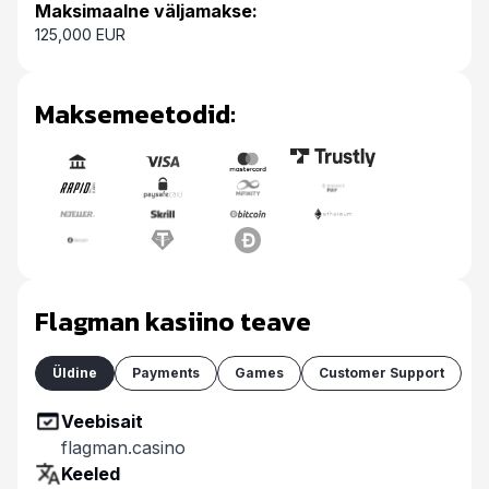
Maksimaalne väljamakse:
125,000 EUR
Maksemeetodid:
Flagman kasiino teave
Üldine
Payments
Games
Customer Support
Veebisait
flagman.casino
Keeled