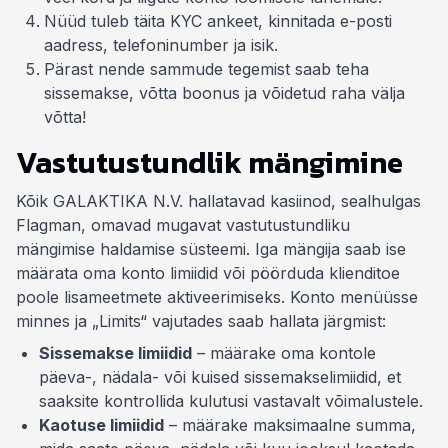
Nüüd tuleb täita KYC ankeet, kinnitada e-posti
aadress, telefoninumber ja isik.
Pärast nende sammude tegemist saab teha
sissemakse, võtta boonus ja võidetud raha välja
võtta!
Vastutustundlik mängimine
Kõik GALAKTIKA N.V. hallatavad kasiinod, sealhulgas
Flagman, omavad mugavat vastutustundliku
mängimise haldamise süsteemi. Iga mängija saab ise
määrata oma konto limiidid või pöörduda klienditoe
poole lisameetmete aktiveerimiseks. Konto menüüsse
minnes ja „Limits“ vajutades saab hallata järgmist:
Sissemakse limiidid
– määrake oma kontole
päeva-, nädala- või kuised sissemakselimiidid, et
saaksite kontrollida kulutusi vastavalt võimalustele.
Kaotuse limiidid
– määrake maksimaalne summa,