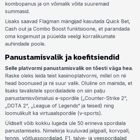
kombopanus ja on võimalik võita suuremaid
summasid.
Lisaks saavad Flagman mängijad kasutada Quick Bet,
Cash out ja Combo Boost funktsioone, et parandada
oma kogemust ja püüelda veelgi korralikumate
auhindade poole.
Panustamisvalik ja koefitsiendid
Selle platvormi panustamisvalik on tõesti väga hea
.
Raske oleks leida teist kasiinoplatvormi, millel on nii
head boonused ja nii suur valik. Oluline on mainida, et
lisaks tavalistele spordialadele on siin palju
panustamisvõimalusi e-spordile („Counter-Strike 2“,
„DOTA 2“, „League of Legends“ ja teised) ning
loomulikult ka virtuaalspordile (v-sports).
Üldiselt võib kokku lugeda üle 50 erineva spordiala
panustamiseks. Nimekirja kuuluvad jalgpall, korvpall,
tennis, võitlusspordialad, F1, talve- ja veespordialad