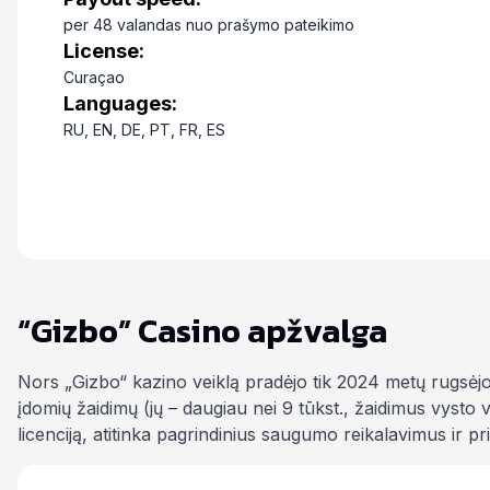
per 48 valandas nuo prašymo pateikimo
License:
Curaçao
Languages:
RU, EN, DE, PT, FR, ES
“Gizbo” Casino apžvalga
Nors „Gizbo“ kazino veiklą pradėjo tik 2024 metų rugsėjo
įdomių žaidimų (jų – daugiau nei 9 tūkst., žaidimus vysto 
licenciją, atitinka pagrindinius saugumo reikalavimus ir pr