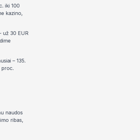
. iki 100
me kazino,
 – už 30 EUR
idime
siai – 135.
 proc.
iau naudos
mimo ribas,