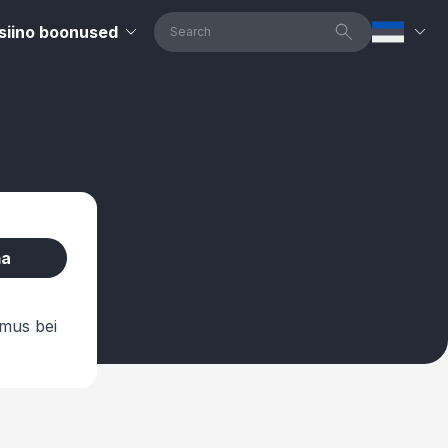
siino boonused
ma
imus bei