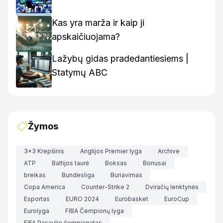
Kas yra marža ir kaip ji
apskaičiuojama?
Lažybų gidas pradedantiesiems |
Statymų ABC
Žymos
3x3 Krepšinis
Anglijos Premier lyga
Archive
ATP
Baltijos taurė
Boksas
Bonusai
breikas
Bundesliga
Buriavimas
Copa America
Counter-Strike 2
Dviračių lenktynės
Esportas
EURO 2024
Eurobasket
EuroCup
Eurolyga
FIBA Čempionų lyga
FIFA Pasaulio čempionatas