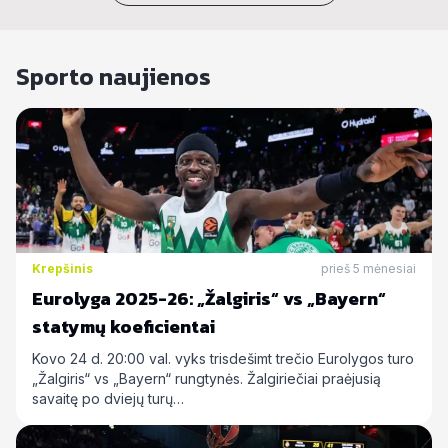
Sporto naujienos
Krepšinis
prieš 5 mėnesiai
Eurolyga 2025-26: „Žalgiris“ vs „Bayern“
statymų koeficientai
Kovo 24 d. 20:00 val. vyks trisdešimt trečio Eurolygos turo
„Žalgiris“ vs „Bayern“ rungtynės. Žalgiriečiai praėjusią
savaitę po dviejų turų…