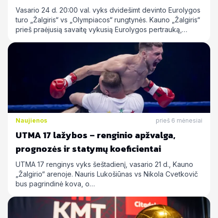
Vasario 24 d. 20:00 val. vyks dvidešimt devinto Eurolygos
turo „Žalgiris“ vs „Olympiacos“ rungtynės. Kauno „Žalgiris“
prieš praėjusią savaitę vykusią Eurolygos pertrauką,…
Naujienos
prieš 6 mėnesiai
UTMA 17 lažybos – renginio apžvalga,
prognozės ir statymų koeficientai
UTMA 17 renginys vyks šeštadienį, vasario 21 d., Kauno
„Žalgirio“ arenoje. Nauris Lukošiūnas vs Nikola Cvetkovič
bus pagrindinė kova, o…