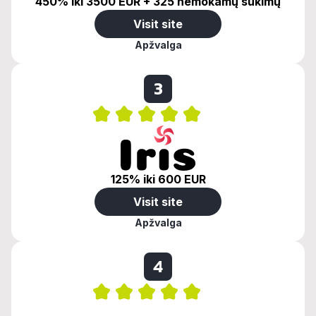
450% iki 3500 EUR + 325 nemokamų sukimų
Visit site
Apžvalga
3
125% iki 600 EUR
Visit site
Apžvalga
4