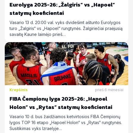
Eurolyga 2025-26: „Žalgiris“ vs „Hapoel“
statymų koeficientai
Vasario 13 d. 20:00 val. vyks dvidešimt aštunto Eurolygos
turo „Žalgiris“ vs „Hapoel“ rungtynės. Žalgiriečiai praėjusią
savaitę Kaune laimėjo prieš…
Krepšinis
prieš 6 mėnesiai
FIBA Čempionų lyga 2025-26: „Hapoel
Holon“ vs „Rytas“ statymų koeficientai
Vasario 10 d. bus žaidžiamos ketvirtosios FIBA Čempionų
lygos TOP 16 etapo „Hapoel Holon“ vs „Rytas“ rungtynės.
Susitikimas vyks Izraelyje…