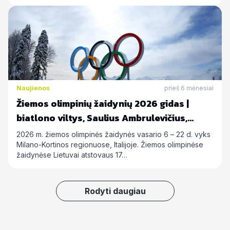
Naujienos
prieš 6 mėnesiai
Žiemos olimpinių žaidynių 2026 gidas |
biatlono viltys, Saulius Ambrulevičius,
Allison Reed ir kiti
2026 m. žiemos olimpinės žaidynės vasario 6 – 22 d. vyks
Milano-Kortinos regionuose, Italijoje. Žiemos olimpinėse
žaidynėse Lietuvai atstovaus 17…
Rodyti daugiau