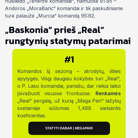
nusileido „Tenerife komandai“, namuose 91:95 –
Andoros „MoraBanc“ komandai ir tik paskutiniame
ture palaužė „Murcia“ komandą 95:92.
„Baskonia“ prieš „Real“
rungtynių statymų patarimai
#1
Komandos šį sezoną – atrodytų, išties
apylygės. Visgi daugiau kokybės turi „Real“,
o P. Laso komandai, panašu, dar reikia laiko
įsivažiuoti visuose frontuose.
Renkamės
„Real“ pergalę, už kurią „Mega Pari“ lažybų
svetainėje siūlomas 1,486 siekiantis
koeficientas.
STATYTI DABAR | MEGAPARI