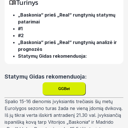
Turinys
„Baskonia“ prieš „Real“ rungtynių statymų
patarimai
#1
#2
„Baskonia“ prieš „Real“ rungtynių analizė ir
prognozės
Statymų Gidas rekomenduoja:
Statymų Gidas rekomenduoja:
GGBet
Spalio 15-16 dienomis įvyksiantis trečiasis šių metų
Eurolygos sezono turas žada ne vieną įdomią dvikovą.
Iš jų tikrai verta išskirti antradienį 21.30 val. įvyksiančią
ispanišką kovą tarp Vitorijos „Baskonia“ ir Madrido