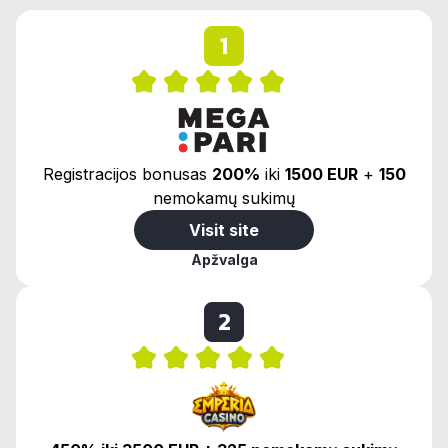
1
Registracijos bonusas
200%
iki
1500 EUR
+
150
nemokamų sukimų
Visit site
Apžvalga
2