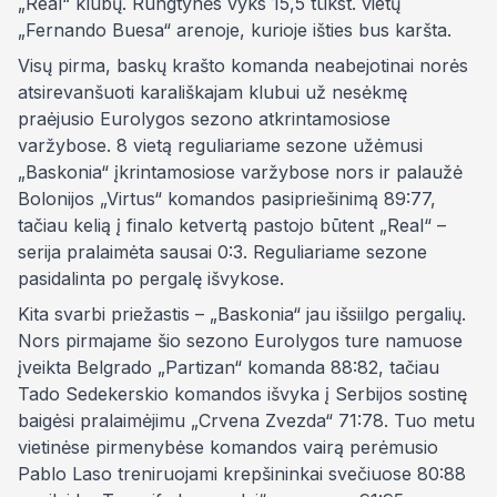
„Real“ klubų. Rungtynės vyks 15,5 tūkst. vietų
„Fernando Buesa“ arenoje, kurioje išties bus karšta.
Visų pirma, baskų krašto komanda neabejotinai norės
atsirevanšuoti karališkajam klubui už nesėkmę
praėjusio Eurolygos sezono atkrintamosiose
varžybose. 8 vietą reguliariame sezone užėmusi
„Baskonia“ įkrintamosiose varžybose nors ir palaužė
Bolonijos „Virtus“ komandos pasipriešinimą 89:77,
tačiau kelią į finalo ketvertą pastojo būtent „Real“ –
serija pralaimėta sausai 0:3. Reguliariame sezone
pasidalinta po pergalę išvykose.
Kita svarbi priežastis – „Baskonia“ jau išsiilgo pergalių.
Nors pirmajame šio sezono Eurolygos ture namuose
įveikta Belgrado „Partizan“ komanda 88:82, tačiau
Tado Sedekerskio komandos išvyka į Serbijos sostinę
baigėsi pralaimėjimu „Crvena Zvezda“ 71:78. Tuo metu
vietinėse pirmenybėse komandos vairą perėmusio
Pablo Laso treniruojami krepšininkai svečiuose 80:88