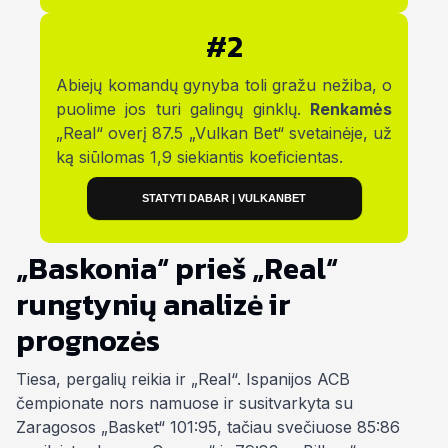
#2
Abiejų komandų gynyba toli gražu nežiba, o
puolime jos turi galingų ginklų.
Renkamės
„Real“ overį 87.5 „Vulkan Bet“ svetainėje, už
ką siūlomas 1,9 siekiantis koeficientas.
STATYTI DABAR | VULKANBET
„Baskonia“ prieš „Real“
rungtynių analizė ir
prognozės
Tiesa, pergalių reikia ir „Real“. Ispanijos ACB
čempionate nors namuose ir susitvarkyta su
Zaragosos „Basket“ 101:95, tačiau svečiuose 85:86