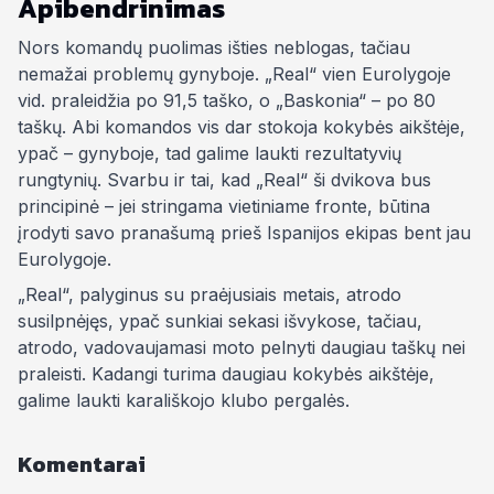
Apibendrinimas
Nors komandų puolimas išties neblogas, tačiau
nemažai problemų gynyboje. „Real“ vien Eurolygoje
vid. praleidžia po 91,5 taško, o „Baskonia“ – po 80
taškų. Abi komandos vis dar stokoja kokybės aikštėje,
ypač – gynyboje, tad galime laukti rezultatyvių
rungtynių. Svarbu ir tai, kad „Real“ ši dvikova bus
principinė – jei stringama vietiniame fronte, būtina
įrodyti savo pranašumą prieš Ispanijos ekipas bent jau
Eurolygoje.
„Real“, palyginus su praėjusiais metais, atrodo
susilpnėjęs, ypač sunkiai sekasi išvykose, tačiau,
atrodo, vadovaujamasi moto pelnyti daugiau taškų nei
praleisti. Kadangi turima daugiau kokybės aikštėje,
galime laukti karališkojo klubo pergalės.
Komentarai