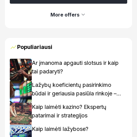
More offers
Populiariausi
Ar įmanoma apgauti slotsus ir kaip
tai padaryti?
Lažybų koeficientų pasirinkimo
būdai ir geriausia pasiūla rinkoje –
kaip rasti geriausius variantus
Kaip laimėti kazino? Ekspertų
patarimai ir strategijos
Kaip laimėti lažybose?