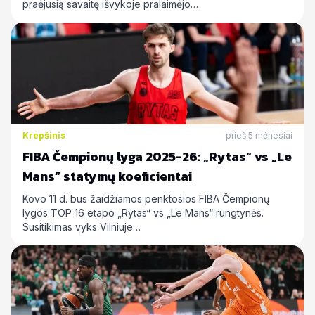
praėjusią savaitę išvykoje pralaimėjo…
Krepšinis
prieš 5 mėnesiai
FIBA Čempionų lyga 2025-26: „Rytas“ vs „Le
Mans“ statymų koeficientai
Kovo 11 d. bus žaidžiamos penktosios FIBA Čempionų
lygos TOP 16 etapo „Rytas“ vs „Le Mans“ rungtynės.
Susitikimas vyks Vilniuje…