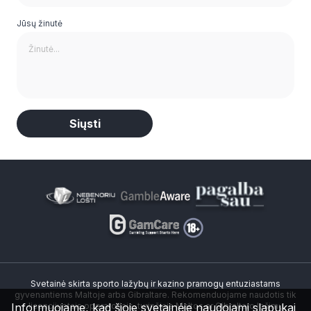
Jūsų žinutė
Alternative:
Svetainė skirta sporto lažybų ir kazino pramogų entuziastams
gyvenantiems Maltoje arba Gibraltare. Rekomenduojame naudotis tik
Informuojame, kad šioje svetainėje naudojami slapukai
licencijuotais operatoriais, turinčiais Maltos ar Gibraltaro lošimų