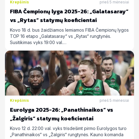
Krepšinis
prieš 5 mėnesiai
FIBA Čempionų lyga 2025-26: „Galatasaray“
vs „Rytas“ statymų koeficientai
Kovo 18 d. bus žaidžiamos lemiamos FIBA Čempionų lygos
TOP 16 etapo „Galatasaray“ vs „Rytas“ rungtynės.
Susitikimas vyks 19:00 val.…
Krepšinis
prieš 5 mėnesiai
Eurolyga 2025-26: „Panathinaikos“ vs
„Žalgiris“ statymų koeficientai
Kovo 12 d. 22:00 val. vyks trisdešimt pirmo Eurolygos turo
„Panathinaikos“ vs „Žalgiris“ rungtynės. Kauno komanda