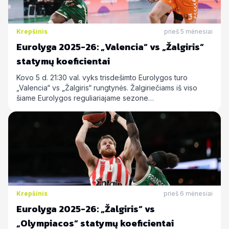
Krepšinis
prieš 5 mėnesiai
Eurolyga 2025-26: „Valencia“ vs „Žalgiris“
statymų koeficientai
Kovo 5 d. 21:30 val. vyks trisdešimto Eurolygos turo
„Valencia“ vs „Žalgiris“ rungtynės. Žalgiriečiams iš viso
šiame Eurolygos reguliariajame sezone…
Krepšinis
prieš 6 mėnesiai
Eurolyga 2025-26: „Žalgiris“ vs
„Olympiacos“ statymų koeficientai