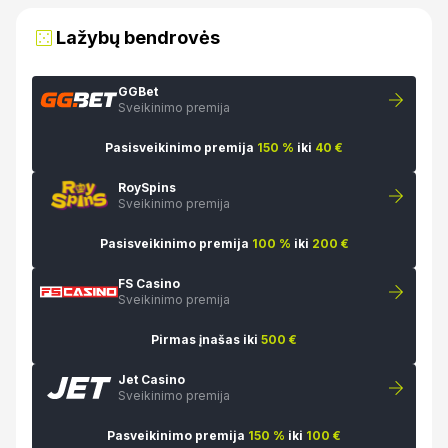
Lažybų bendrovės
GGBet
Sveikinimo premija
Pasisveikinimo premija
150 %
iki
40 €
RoySpins
Sveikinimo premija
Pasisveikinimo premija
100 %
iki
200 €
FS Casino
Sveikinimo premija
Pirmas įnašas iki
500 €
Jet Casino
Sveikinimo premija
Pasveikinimo premija
150 %
iki
100 €