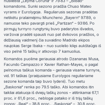
nusileista „Leyma Coruna“ ir 79:83 – „Bilbao“
komandoms. Sunki sezono pradžia Chuso Mateo
vyrams ir Eurolygoje. Reguliarusis sezonas pradėtas
netikėtu pralaimėjimu Miuncheno „Bayern“ 97:89, o
namuose teko pavargti prieš „Partizan“ – 93:86. Po
pirmųjų turnyro rungtynių buvo padarytos išvados,
varžovai pradėti spausti nuo pat dvikovos pradžios, o
didžiausią vaidmenį čia suvaidino Madrido ekipos
naujokas Serge Ibaka – nuo suolelio kilęs aukštaūgis iš
viso pelnė 15 taškų ir atkovojo 7 kamuolius.
Komandos puolime geriausiai atrodo Dzananas Musa,
Facundo Campazzo ir Xavier Rathan-Mayes, o pagal
pelnomus taškus komanda – geriausia visame turnyre,
vid. 91 taškas (praėjusiame Eurolygos reguliariame
sezone komanda taip buvo lyderė). Tuo metu
„Baskonia“ renka po 79.5 taško. Abi komandos itin
taikliai atakuoja iš dviejų taškų zonos – atitinkamai 67,1
proc. ir 61,6 proc., neblogai pataiko ir iš trijų taškų
zonos: „Real“ – 38.8 proc., „Baskonia“ – 30.8 proc.