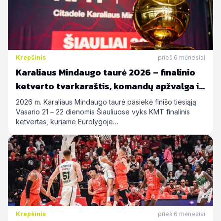
Krepšinis
prieš 6 mėnesiai
Karaliaus Mindaugo taurė 2026 – finalinio
ketverto tvarkaraštis, komandų apžvalga ir
statymų prognozės
2026 m. Karaliaus Mindaugo taurė pasiekė finišo tiesiąją.
Vasario 21 – 22 dienomis Šiauliuose vyks KMT finalinis
ketvertas, kuriame Eurolygoje…
Krepšinis
prieš 6 mėnesiai