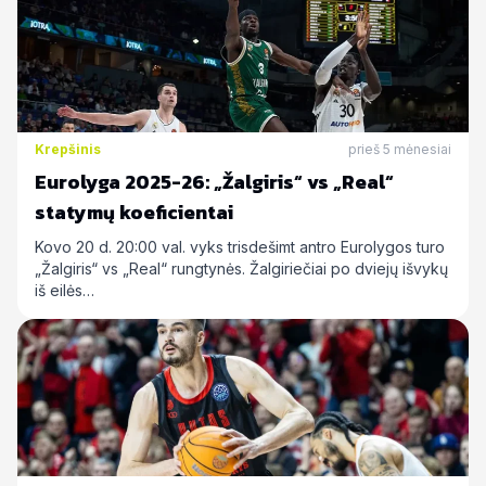
Krepšinis
prieš 5 mėnesiai
Eurolyga 2025-26: „Žalgiris“ vs „Real“
statymų koeficientai
Kovo 20 d. 20:00 val. vyks trisdešimt antro Eurolygos turo
„Žalgiris“ vs „Real“ rungtynės. Žalgiriečiai po dviejų išvykų
iš eilės…