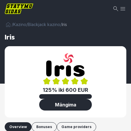
/
Kazino
/
Blackjack kazino
/
Iris
Iris
125% iki 600 EUR
Mängima
Overview
Bonuses
Game providers