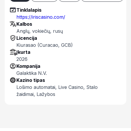
Tinklalapis
https://iriscasino.com/
Kalbos
Anglų, vokiečių, rusų
Licencija
Kiurasao (Curacao, GCB)
Įkurta
2026
Kompanija
Galaktika N.V.
Kazino tipas
Lošimo automatai, Live Casino, Stalo
žaidimai, Lažybos