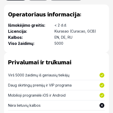
Operatoriaus informacija:
Išmokėjimo greitis:
< 2 d.d.
Licencija:
Kiurasao (Curacao, GCB)
Kalbos:
EN, DE, RU
Viso žaidimų:
5000
Privalumai ir trūkumai
Virš 5000 žaidimų iš geriausių tiekėjų
Daug skirtingų premijų ir VIP programa
Mobilioji programėlė iOS ir Android
Nėra lietuvių kalbos