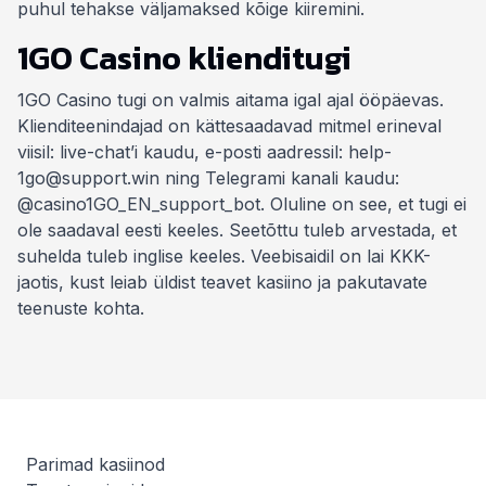
puhul tehakse väljamaksed kõige kiiremini.
1GO Casino klienditugi
1GO Casino tugi on valmis aitama igal ajal ööpäevas.
Klienditeenindajad on kättesaadavad mitmel erineval
viisil: live-chat’i kaudu, e-posti aadressil:
help-
1go@support.win
ning Telegrami kanali kaudu:
@casino1GO_EN_support_bot. Oluline on see, et tugi ei
ole saadaval eesti keeles. Seetõttu tuleb arvestada, et
suhelda tuleb inglise keeles. Veebisaidil on lai KKK-
jaotis, kust leiab üldist teavet kasiino ja pakutavate
teenuste kohta.
Parimad kasiinod