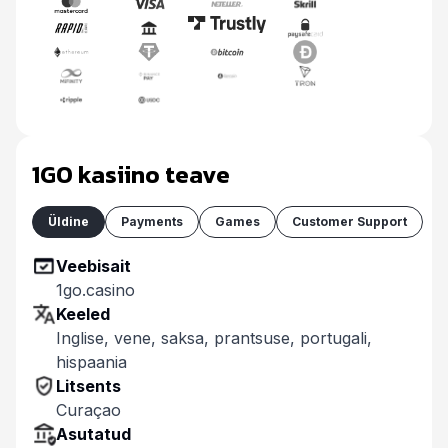
1GO kasiino teave
Üldine
Payments
Games
Customer Support
Veebisait
1go.casino
Keeled
Inglise, vene, saksa, prantsuse, portugali,
hispaania
Litsents
Curaçao
Asutatud