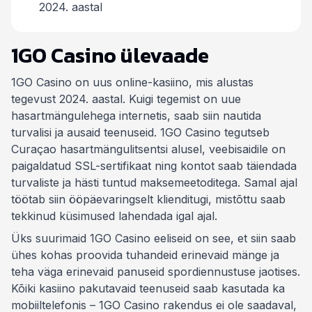
2024. aastal
1GO Casino ülevaade
1GO Casino on uus online-kasiino, mis alustas
tegevust 2024. aastal. Kuigi tegemist on uue
hasartmängulehega internetis, saab siin nautida
turvalisi ja ausaid teenuseid. 1GO Casino tegutseb
Curaçao hasartmängulitsentsi alusel, veebisaidile on
paigaldatud SSL-sertifikaat ning kontot saab täiendada
turvaliste ja hästi tuntud maksemeetoditega. Samal ajal
töötab siin ööpäevaringselt klienditugi, mistõttu saab
tekkinud küsimused lahendada igal ajal.
Üks suurimaid 1GO Casino eeliseid on see, et siin saab
ühes kohas proovida tuhandeid erinevaid mänge ja
teha väga erinevaid panuseid spordiennustuse jaotises.
Kõiki kasiino pakutavaid teenuseid saab kasutada ka
mobiiltelefonis – 1GO Casino rakendus ei ole saadaval,