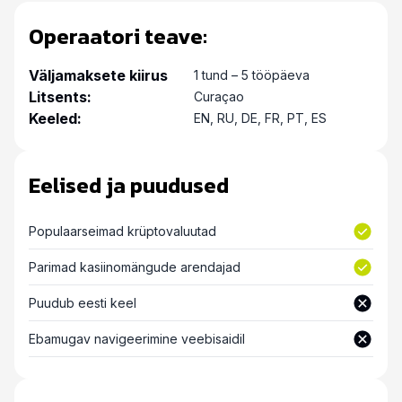
Operaatori teave:
Väljamaksete kiirus
1 tund – 5 tööpäeva
Litsents:
Curaçao
Keeled:
EN, RU, DE, FR, PT, ES
Eelised ja puudused
Populaarseimad krüptovaluutad
Parimad kasiinomängude arendajad
Puudub eesti keel
Ebamugav navigeerimine veebisaidil