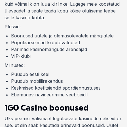
kuid võimalik on luua kiirlinke. Lugege meie koostatud
ülevaadet ja saate teada kogu kõige olulisema teabe
selle kasiino kohta.
Plussid:
Boonused uutele ja olemasolevatele mängijatele
Populaarseimad krüptovaluutad
Parimad kasiinomängude arendajad
VIP-klubi
Miinused:
Puudub eesti keel
Puudub mobiilirakendus
Keskmised koefitsiendid spordiennustuses
Ebamugav navigeerimine veebisaidil
1GO Casino boonused
Üks peamisi välismaal tegutsevate kasiinode eeliseid on
see, et siin saab kasutada erinevaid boonuseid. Uutel