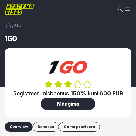
/
1GO
1GO
Registreerumisboonus
150%
kuni
600 EUR
Mängima
Overview
Bonuses
Game providers