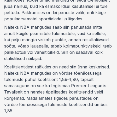
kasiinodes. Kogenumad mängijad on seda tõenäoliselt
juba näinud, kuid ka esmakordsel kasutamisel ei tule
pettuda. Pakkumises on lai panuste valik, eriti kõige
populaarsematel spordialadel ja liigades.
Näiteks NBA mängudes saab siin panustada mitte
ainult kõigile peamistele tulemustele, vaid ka sellele,
kui palju mängija viskab punkte, annab resultatiivseid
sööte, võtab lauapalle, tabab kolmepunktiviskeid, teeb
pallikaotusi või vaheltlõikeid. Siin on saadaval kõik
statistilised näitajad.
Koefitsientidest rääkides on need siin üsna keskmised.
Näiteks NBA mängudes on võrdse tõenäosusega
tulemuste puhul koefitsient 1,89–1,90, täpselt
samasugune on see ka Inglismaa Premier League’is.
Tavaliselt on nendes tippliigades koefitsiendid veidi
kõrgemad. Madalamates liigades panustades on
võrdse tõenäosusega tulemuste koefitsiendid umbes
1,85.