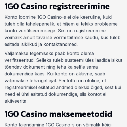
1GO Casino registreerimine
Konto loomine 1GO Casino-s ei ole keeruline, kuid
tuleb olla tähelepanelik, et hiljem ei tekiks probleeme
konto verifitseerimisega. Siin on registreerimine
võimalik ainult tavalise vormi täitmise kaudu, kus tuleb
esitada isiklikud ja kontaktandmed.
Väljamakse tegemiseks peab konto olema
verifitseeritud. Selleks tuleb süsteemi üles laadida isikut
tõendav dokument ning teha ka selfie sama
dokumendiga käes. Kui konto on aktiivne, saab
väljamakse teha igal ajal. Seetõttu on oluline, et
registreerimisel esitatud andmed oleksid õiged, sest kui
need ei ühti esitatud dokumendiga, siis kontot ei
aktiveerita.
1GO Casino maksemeetodid
Konto täiendamine 1GO Casino-s on võimalik kõigi